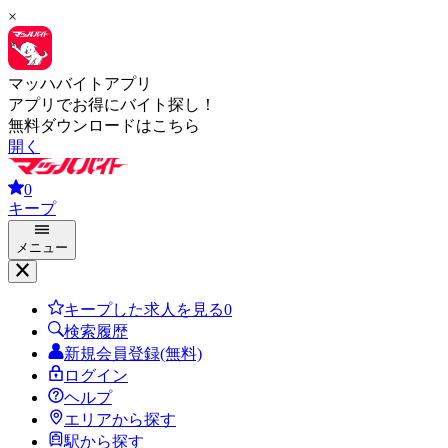
×
マッハバイトアプリ
アプリでお得にバイト探し！
無料ダウンロードはこちら
開く
0
キープ
メニュー
キープした求人を見る
0
検索履歴
新規会員登録(無料)
ログイン
ヘルプ
エリアから探す
駅から探す