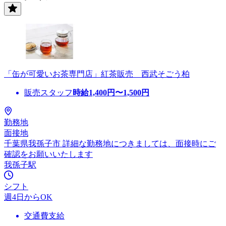
「缶が可愛いお茶専門店」紅茶販売 西武そごう柏
販売スタッフ
時給
1,400
円〜
1,500
円
勤務地
面接地
千葉県我孫子市 詳細な勤務地につきましては、面接時にご
確認をお願いいたします
我孫子駅
シフト
週4日からOK
交通費支給