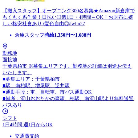
【搬入スタッフ】オープニング300名募集★Amazon新倉庫で
もくもく系作業！日払い◎週1日・4時間～OK！お財布に嬉
しい格安社食あり♪髪色自由◎/lwhn27
倉庫スタッフ
時給
1,350
円〜
1,688
円
勤務地
面接地
千葉県柏市 ※募集エリアです。勤務地の詳細は別途お伝え
いたします。
■募集エリア：千葉県柏市
■駅：南柏駅、増尾駅、逆井駅
■通勤手段：車、自転車、市バス通勤OK
■備考：流山おおたかの森駅、柏駅、南流山駅より無料送迎
バスあり
シフト
1日4時間 週1日からOK
交通費支給