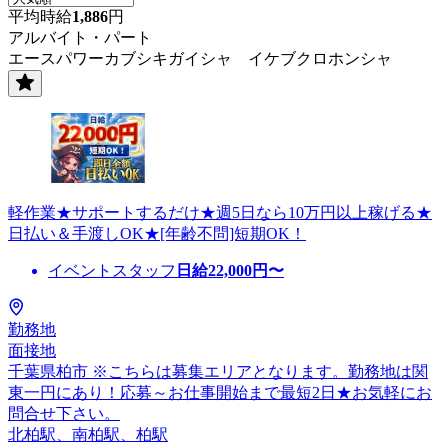
平均時給
1,886
円
アルバイト・パート
エースパワーカブシキガイシャ イケブクロホンシャ
軽作業★サポートするだけ★週5日なら10万円以上稼げる★
日払い＆手渡しOK★[年齢不問]短期OK！
イベントスタッフ
日給
22,000
円〜
勤務地
面接地
千葉県柏市 ※こちらは募集エリアとなります。勤務地は関
東一円にあり！応募～お仕事開始まで最短2日★お気軽にお
問合せ下さい。
北柏駅、南柏駅、柏駅