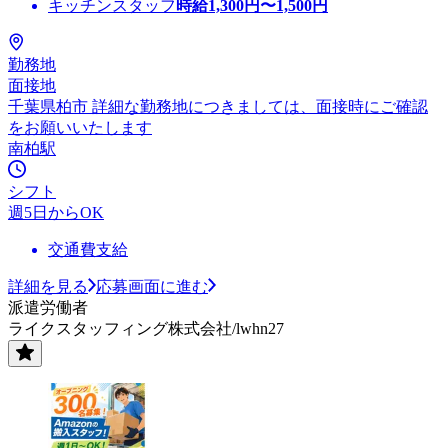
キッチンスタッフ
時給
1,300
円〜
1,500
円
勤務地
面接地
千葉県柏市 詳細な勤務地につきましては、面接時にご確認
をお願いいたします
南柏駅
シフト
週5日からOK
交通費支給
詳細を見る
応募画面に進む
派遣労働者
ライクスタッフィング株式会社/lwhn27