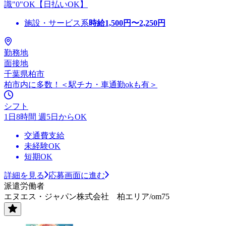
識"0"OK【日払いOK】
施設・サービス系
時給
1,500
円〜
2,250
円
勤務地
面接地
千葉県柏市
柏市内に多数！＜駅チカ・車通勤okも有＞
シフト
1日8時間 週5日からOK
交通費支給
未経験OK
短期OK
詳細を見る
応募画面に進む
派遣労働者
エヌエス・ジャパン株式会社 柏エリア/om75