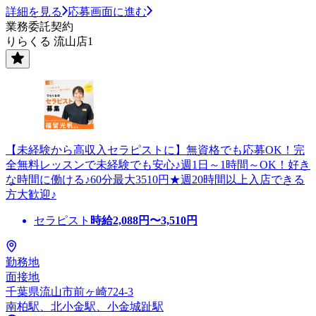
詳細を見る
応募画面に進む
業務委託契約
りらくる 流山店1
【未経験から高収入セラピストに】無資格でも応募OK！完
全無料レッスンで未経験でも安心♪週1日～1時間～OK！好き
な時間に働ける♪60分最大3510円★週20時間以上入店できる
方大歓迎♪
セラピスト
時給
2,088
円〜
3,510
円
勤務地
面接地
千葉県流山市前ヶ崎724-3
南柏駅、北小金駅、小金城趾駅