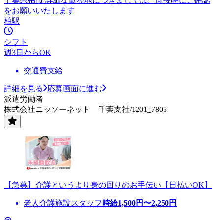
千葉県柏市 詳細な勤務地につきましては、面接時にご確認
をお願いいたします
柏駅
シフト
週3日からOK
交通費支給
詳細を見る
応募画面に進む
派遣労働者
株式会社ニッソーネット 千葉支社/1201_7805
【急募】介護というより身の回りのお手伝い【日払いOK】
老人介護施設スタッフ
時給
1,500
円〜
2,250
円