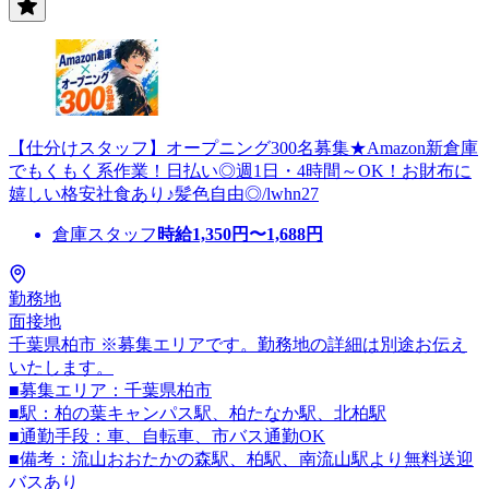
【仕分けスタッフ】オープニング300名募集★Amazon新倉庫
でもくもく系作業！日払い◎週1日・4時間～OK！お財布に
嬉しい格安社食あり♪髪色自由◎/lwhn27
倉庫スタッフ
時給
1,350
円〜
1,688
円
勤務地
面接地
千葉県柏市 ※募集エリアです。勤務地の詳細は別途お伝え
いたします。
■募集エリア：千葉県柏市
■駅：柏の葉キャンパス駅、柏たなか駅、北柏駅
■通勤手段：車、自転車、市バス通勤OK
■備考：流山おおたかの森駅、柏駅、南流山駅より無料送迎
バスあり