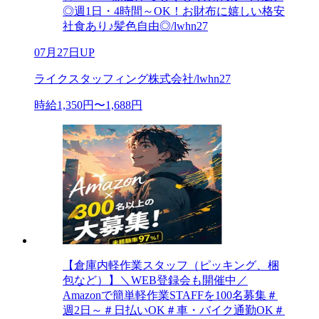
◎週1日・4時間～OK！お財布に嬉しい格安
社食あり♪髪色自由◎/lwhn27
07月27日UP
ライクスタッフィング株式会社/lwhn27
時給1,350円〜1,688円
【倉庫内軽作業スタッフ（ピッキング、梱
包など）】＼WEB登録会も開催中／
Amazonで簡単軽作業STAFFを100名募集＃
週2日～＃日払いOK＃車・バイク通勤OK＃