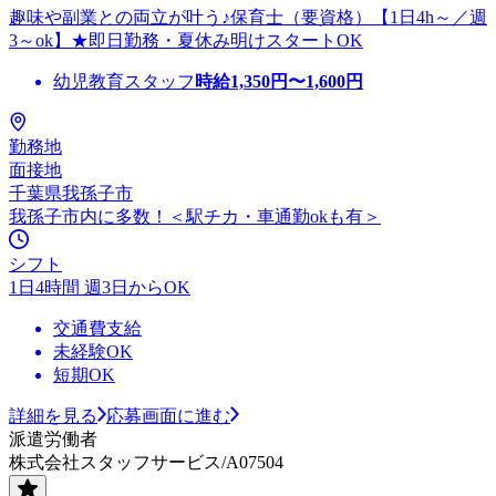
趣味や副業との両立が叶う♪保育士（要資格）【1日4h～／週
3～ok】★即日勤務・夏休み明けスタートOK
幼児教育スタッフ
時給
1,350
円〜
1,600
円
勤務地
面接地
千葉県我孫子市
我孫子市内に多数！＜駅チカ・車通勤okも有＞
シフト
1日4時間 週3日からOK
交通費支給
未経験OK
短期OK
詳細を見る
応募画面に進む
派遣労働者
株式会社スタッフサービス/A07504