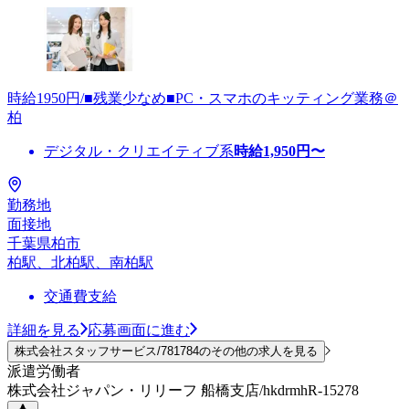
時給1950円/■残業少なめ■PC・スマホのキッティング業務＠
柏
デジタル・クリエイティブ系
時給
1,950
円〜
勤務地
面接地
千葉県柏市
柏駅、北柏駅、南柏駅
交通費支給
詳細を見る
応募画面に進む
株式会社スタッフサービス/781784のその他の求人を見る
派遣労働者
株式会社ジャパン・リリーフ 船橋支店/hkdrmhR-15278