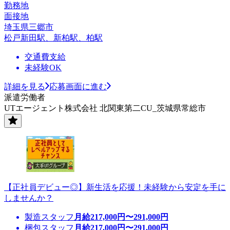
勤務地
面接地
埼玉県三郷市
松戸新田駅、新柏駅、柏駅
交通費支給
未経験OK
詳細を見る
応募画面に進む
派遣労働者
UTエージェント株式会社 北関東第二CU_茨城県常総市
【正社員デビュー◎】新生活を応援！未経験から安定を手に
しませんか？
製造スタッフ
月給
217,000
円〜
291,000
円
梱包スタッフ
月給
217,000
円〜
291,000
円