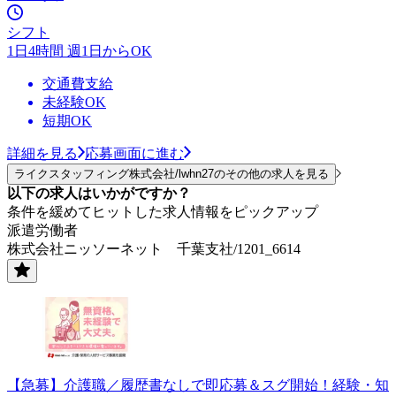
シフト
1日4時間 週1日からOK
交通費支給
未経験OK
短期OK
詳細を見る
応募画面に進む
ライクスタッフィング株式会社/lwhn27のその他の求人を見る
以下の求人はいかがですか？
条件を緩めてヒットした求人情報をピックアップ
派遣労働者
株式会社ニッソーネット 千葉支社/1201_6614
【急募】介護職／履歴書なしで即応募＆スグ開始！経験・知