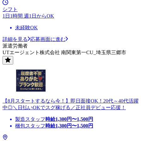
シフト
1日1時間 週1日からOK
未経験OK
詳細を見る
応募画面に進む
派遣労働者
UTエージェント株式会社 南関東第一CU_埼玉県三郷市
【8月スタートするなら今！】即日面接OK！20代～40代活躍
中◎＼日払いOKでスグ稼げる／正社員デビュー応援！
製造スタッフ
時給
1,300
円〜
1,500
円
梱包スタッフ
時給
1,300
円〜
1,500
円