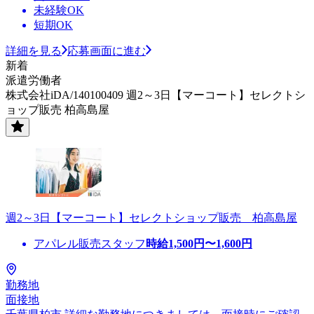
未経験OK
短期OK
詳細を見る
応募画面に進む
新着
派遣労働者
株式会社iDA/140100409 週2～3日【マーコート】セレクトシ
ョップ販売 柏高島屋
週2～3日【マーコート】セレクトショップ販売 柏高島屋
アパレル販売スタッフ
時給
1,500
円〜
1,600
円
勤務地
面接地