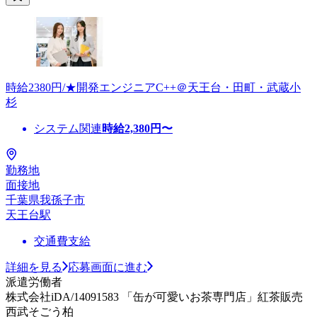
時給2380円/★開発エンジニアC++＠天王台・田町・武蔵小
杉
システム関連
時給
2,380
円〜
勤務地
面接地
千葉県我孫子市
天王台駅
交通費支給
詳細を見る
応募画面に進む
派遣労働者
株式会社iDA/14091583 「缶が可愛いお茶専門店」紅茶販売
西武そごう柏