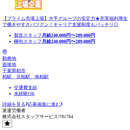
【プライム市場上場】大手グループの安定力★充実福利厚生
で働きやすさバツグン！キャリア支援制度もバッチリ◎
製造スタッフ
月給
240,000
円〜
289,000
円
梱包スタッフ
月給
240,000
円〜
289,000
円
勤務地
面接地
千葉県柏市
柏駅、北柏駅、南柏駅
交通費支給
未経験OK
詳細を見る
応募画面に進む
派遣労働者
株式会社スタッフサービス/781784