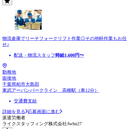
物流倉庫でリーチフォークリフト作業◎その他軽作業もお任
せ♪
配送・物流スタッフ
時給
1,600
円〜
勤務地
面接地
千葉県柏市大島田
東武アーバンパークライン 高柳駅（車12分）
交通費支給
詳細を見る
応募画面に進む
派遣労働者
ライクスタッフィング株式会社/lwhn27