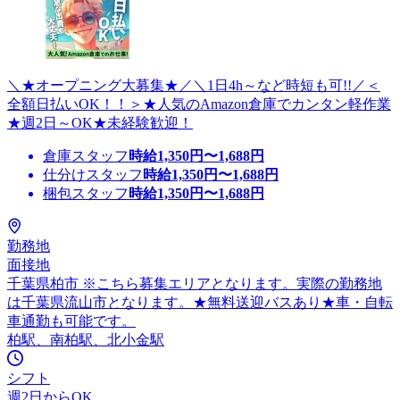
＼★オープニング大募集★／＼1日4h～など時短も可!!／＜
全額日払いOK！！＞★人気のAmazon倉庫でカンタン軽作業
★週2日～OK★未経験歓迎！
倉庫スタッフ
時給
1,350
円〜
1,688
円
仕分けスタッフ
時給
1,350
円〜
1,688
円
梱包スタッフ
時給
1,350
円〜
1,688
円
勤務地
面接地
千葉県柏市 ※こちら募集エリアとなります。実際の勤務地
は千葉県流山市となります。★無料送迎バスあり★車・自転
車通勤も可能です。
柏駅、南柏駅、北小金駅
シフト
週2日からOK