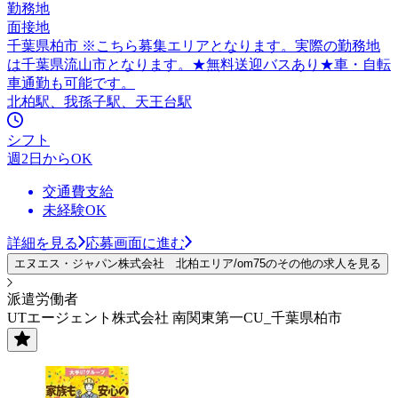
勤務地
面接地
千葉県柏市 ※こちら募集エリアとなります。実際の勤務地
は千葉県流山市となります。★無料送迎バスあり★車・自転
車通勤も可能です。
北柏駅、我孫子駅、天王台駅
シフト
週2日からOK
交通費支給
未経験OK
詳細を見る
応募画面に進む
エヌエス・ジャパン株式会社 北柏エリア/om75のその他の求人を見る
派遣労働者
UTエージェント株式会社 南関東第一CU_千葉県柏市