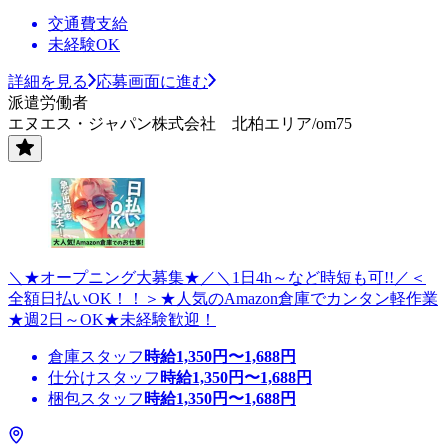
交通費支給
未経験OK
詳細を見る
応募画面に進む
派遣労働者
エヌエス・ジャパン株式会社 北柏エリア/om75
＼★オープニング大募集★／＼1日4h～など時短も可!!／＜
全額日払いOK！！＞★人気のAmazon倉庫でカンタン軽作業
★週2日～OK★未経験歓迎！
倉庫スタッフ
時給
1,350
円〜
1,688
円
仕分けスタッフ
時給
1,350
円〜
1,688
円
梱包スタッフ
時給
1,350
円〜
1,688
円