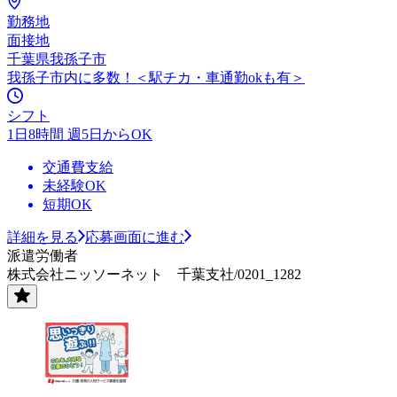
勤務地
面接地
千葉県我孫子市
我孫子市内に多数！＜駅チカ・車通勤okも有＞
シフト
1日8時間 週5日からOK
交通費支給
未経験OK
短期OK
詳細を見る
応募画面に進む
派遣労働者
株式会社ニッソーネット 千葉支社/0201_1282