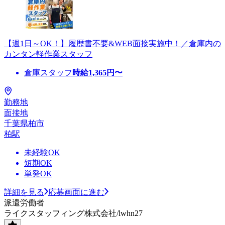
【週1日～OK！】履歴書不要&WEB面接実施中！／倉庫内の
カンタン軽作業スタッフ
倉庫スタッフ
時給
1,365
円〜
勤務地
面接地
千葉県柏市
柏駅
未経験OK
短期OK
単発OK
詳細を見る
応募画面に進む
派遣労働者
ライクスタッフィング株式会社/lwhn27