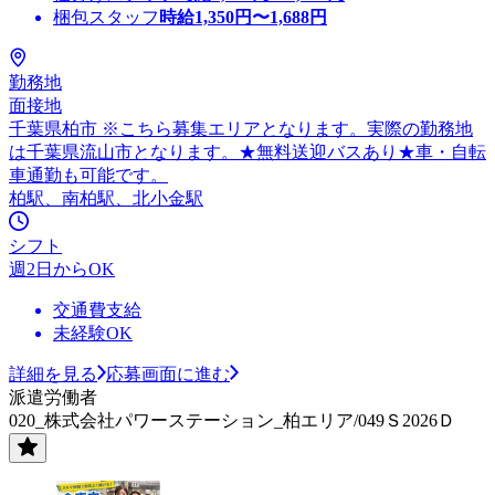
梱包スタッフ
時給
1,350
円〜
1,688
円
勤務地
面接地
千葉県柏市 ※こちら募集エリアとなります。実際の勤務地
は千葉県流山市となります。★無料送迎バスあり★車・自転
車通勤も可能です。
柏駅、南柏駅、北小金駅
シフト
週2日からOK
交通費支給
未経験OK
詳細を見る
応募画面に進む
派遣労働者
020_株式会社パワーステーション_柏エリア/049Ｓ2026Ｄ