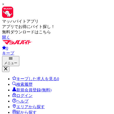
×
マッハバイトアプリ
アプリでお得にバイト探し！
無料ダウンロードはこちら
開く
0
キープ
メニュー
キープした求人を見る
0
検索履歴
新規会員登録(無料)
ログイン
ヘルプ
エリアから探す
駅から探す