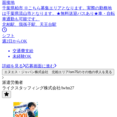
面接地
千葉県柏市 ※こちら募集エリアとなります。実際の勤務地
は千葉県流山市となります。★無料送迎バスあり★車・自転
車通勤も可能です。
北柏駅、我孫子駅、天王台駅
シフト
週2日からOK
交通費支給
未経験OK
詳細を見る
応募画面に進む
エヌエス・ジャパン株式会社 北柏エリア/om75のその他の求人を見る
派遣労働者
ライクスタッフィング株式会社/lwhn27