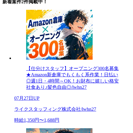
新着案件2件掲載中！
【仕分けスタッフ】オープニング300名募集
★Amazon新倉庫でもくもく系作業！日払い
◎週1日・4時間～OK！お財布に嬉しい格安
社食あり♪髪色自由◎/lwhn27
07月27日UP
ライクスタッフィング株式会社/lwhn27
時給1,350円〜1,688円