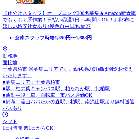
【仕分けスタッフ】オープニング300名募集★Amazon新倉庫
でもくもく系作業！日払い◎週1日・4時間～OK！お財布に
嬉しい格安社食あり♪髪色自由◎/lwhn27
倉庫スタッフ
時給
1,350
円〜
1,688
円
勤務地
面接地
千葉県柏市 ※募集エリアです。勤務地の詳細は別途お伝え
いたします。
■募集エリア：千葉県柏市
■駅：柏の葉キャンパス駅、柏たなか駅、北柏駅
■通勤手段：車、自転車、市バス通勤OK
■備考：流山おおたかの森駅、柏駅、南流山駅より無料送迎
バスあり
シフト
1日4時間 週1日からOK