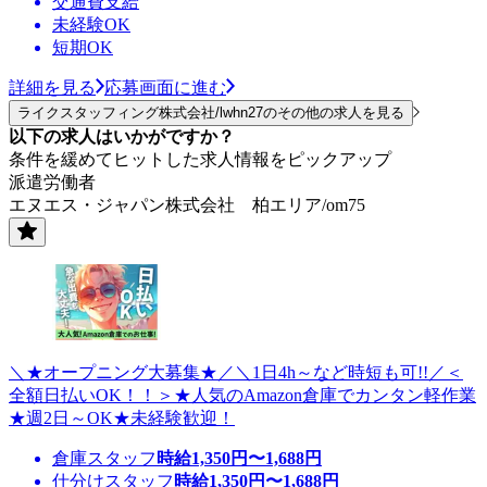
交通費支給
未経験OK
短期OK
詳細を見る
応募画面に進む
ライクスタッフィング株式会社/lwhn27のその他の求人を見る
以下の求人はいかがですか？
条件を緩めてヒットした求人情報をピックアップ
派遣労働者
エヌエス・ジャパン株式会社 柏エリア/om75
＼★オープニング大募集★／＼1日4h～など時短も可!!／＜
全額日払いOK！！＞★人気のAmazon倉庫でカンタン軽作業
★週2日～OK★未経験歓迎！
倉庫スタッフ
時給
1,350
円〜
1,688
円
仕分けスタッフ
時給
1,350
円〜
1,688
円