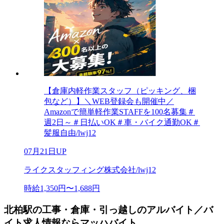
【倉庫内軽作業スタッフ（ピッキング、梱
包など）】＼WEB登録会も開催中／
Amazonで簡単軽作業STAFFを100名募集＃
週2日～＃日払いOK＃車・バイク通勤OK＃
髪服自由/lwj12
07月21日UP
ライクスタッフィング株式会社/lwj12
時給1,350円〜1,688円
北柏駅の工事・倉庫・引っ越しのアルバイト／バ
イト求人情報ならマッハバイト