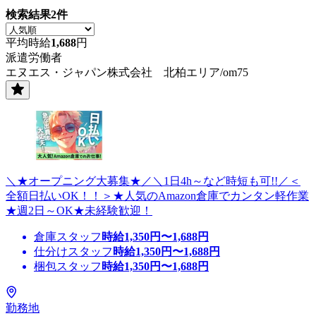
検索結果
2
件
平均時給
1,688
円
派遣労働者
エヌエス・ジャパン株式会社 北柏エリア/om75
＼★オープニング大募集★／＼1日4h～など時短も可!!／＜
全額日払いOK！！＞★人気のAmazon倉庫でカンタン軽作業
★週2日～OK★未経験歓迎！
倉庫スタッフ
時給
1,350
円〜
1,688
円
仕分けスタッフ
時給
1,350
円〜
1,688
円
梱包スタッフ
時給
1,350
円〜
1,688
円
勤務地