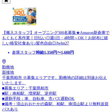
【搬入スタッフ】オープニング300名募集★Amazon新倉庫で
もくもく系作業！日払い◎週1日・4時間～OK！お財布に嬉
しい格安社食あり♪髪色自由◎/lwhn27
倉庫スタッフ
時給
1,350
円〜
1,688
円
勤務地
面接地
千葉県柏市 ※募集エリアです。勤務地の詳細は別途お伝え
いたします。
■募集エリア：千葉県柏市
■駅：南柏駅、増尾駅、逆井駅
■通勤手段：車、自転車、市バス通勤OK
■備考：流山おおたかの森駅、柏駅、南流山駅より無料送迎
バスあり