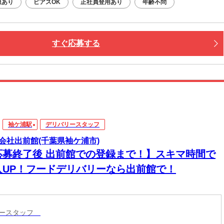
服あり
ピアスOK
正社員登用あり
年齢不問
すぐ応募する
袖ケ浦駅
デリバリースタッフ
会社出前館(千葉県袖ケ浦市)
応募終了後 出前館での登録まで！】スキマ時間で
入UP！フードデリバリーなら出前館で！
リースタッフ