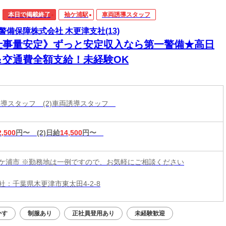
本日で掲載終了
袖ケ浦駅
車両誘導スタッフ
警備保障株式会社 木更津支社(13)
仕事量安定》ずっと安定収入なら第一警備★高日
＆交通費全額支給！未経験OK
両誘導スタッフ (2)車両誘導スタッフ
2,500
円〜
(2)日給
14,500
円〜
ケ浦市 ※勤務地は一例ですので、お気軽にご相談ください
社：千葉県木更津市東太田4-2-8
かす
制服あり
正社員登用あり
未経験歓迎