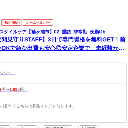
袖ケ浦駅
ホームヘルパー
スタイルケア【袖ヶ浦市】02_重訪_非常勤_夜勤/Jb
夜間見守りSTAFF】3日で専門資格を無料GET！前
いOKで急な出費も安心◎安定企業で、未経験から
来役立つスキルと高収入をその手に！
ヘルパー
1
円〜
1,895
円
ヶ浦市 ※こちらは募集エリアとなります。