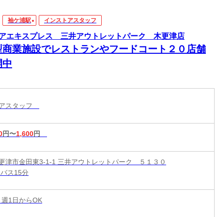
袖ケ浦駅
インストアスタッフ
アエキスプレス 三井アウトレットパーク 木更津店
型商業施設でレストランやフードコート２０店舗
開中
トアスタッフ
0
円〜
1,600
円
更津市金田東3-1-1 三井アウトレットパーク ５１３０
バス15分
 週1日からOK