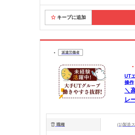
キープに追加
派遣労働者
UT
操作
＼
レ
職種
(1)製