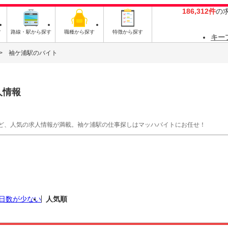
186,312件
の
す
路線・駅から探す
職種から探す
特徴から探す
キー
袖ケ浦駅のバイト
人情報
ど、人気の求人情報が満載。袖ケ浦駅の仕事探しはマッハバイトにお任せ！
日数が少ない
人気順