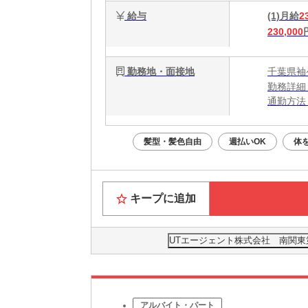
給与
(1)月給
2
230,000
勤務地・面接地
千葉県袖
勤務詳細
通勤方法
最寄り駅
※構内の
髪型・髪色自由
週払いOK
体
キープに追加
UTエージェント株式会社 南関東
アルバイト・パート