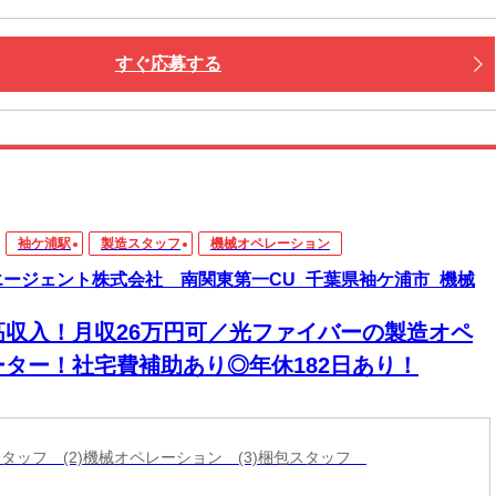
すぐ応募する
袖ケ浦駅
製造スタッフ
機械オペレーション
エージェント株式会社 南関東第一CU_千葉県袖ケ浦市_機械
高収入！月収26万円可／光ファイバーの製造オペ
ーター！社宅費補助あり◎年休182日あり！
造スタッフ (2)機械オペレーション (3)梱包スタッフ