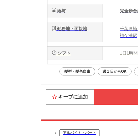
給与
完全歩合
勤務地・面接地
千葉県袖
袖ケ浦駅
シフト
1日1時間
髪型・髪色自由
週１日からOK
キープに追加
アルバイト・パート