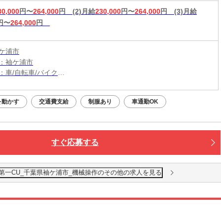
30,000
円〜
264,000
円
(2)月給
230,000
円〜
264,000
円
(3)月給
円〜
264,000
円
ケ浦市
：袖ケ浦市
：車/自転車/バイク
：長浦駅から車5分
駐車場無料利用OK
を動かす
交通費支給
制服あり
車通勤OK
すぐ応募する
第一CU_千葉県袖ケ浦市_機械操作のその他の求人を見る