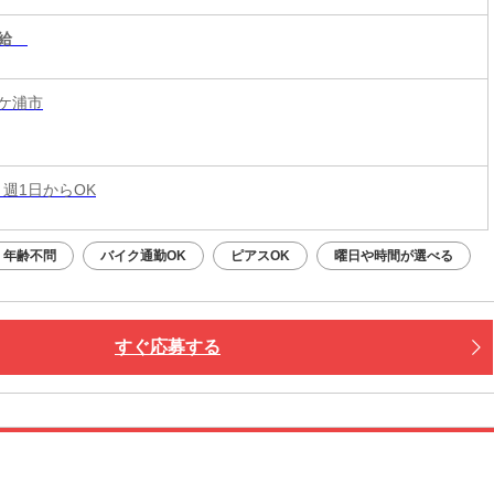
給
ケ浦市
 週1日からOK
年齢不問
バイク通勤OK
ピアスOK
曜日や時間が選べる
すぐ応募する