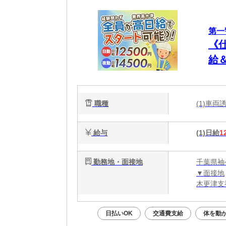
第一
《
給
職種
(1)車
給与
(1)日給
1
勤務地・面接地
千葉県袖
▼面接地
木更津支
日払いOK
交通費支給
体を動