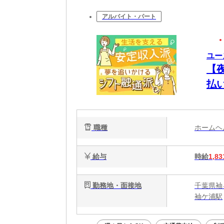
アルバイト・パート
ユー
【
払
将
職種
ホーム
給与
時給
1,83
勤務地・面接地
千葉県袖
袖ケ浦駅