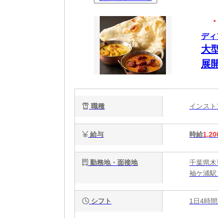
ディ
大
展
職種
インス
給与
時給
1,20
勤務地・面接地
千葉県木
袖ケ浦駅 
シフト
1日4時間