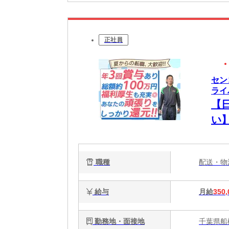
正社員
セン
ライ
【
い
毎
分・
職種
配送・
給与
月給
350,
勤務地・面接地
千葉県船