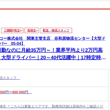
三郷駅(埼玉)
高校生
配送・物流スタッフ
コー株式会社 関東主管支店 谷和原物流センター【大型ド
バー 05-04】
日勤なのに月給35万円～！業界平均より2万円高
】大型ドライバー｜20～40代活躍中｜17時定時で
日帰宅可能｜賞与年3回｜日・祝固定休み駅徒歩5
IC2分
物流スタッフ
000
円〜
400,000
円
橋市 ＊こちらは募集エリアです。勤務地詳細は原稿内をご確認くだ