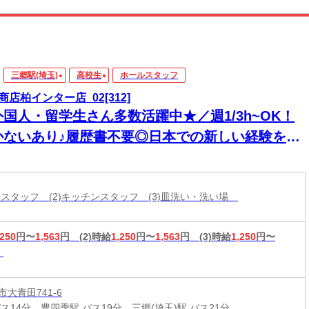
三郷駅(埼玉)
高校生
ホールスタッフ
商店柏インター店_02[312]
外国人・留学生さん多数活躍中★／週1/3h~OK！
かないあり♪履歴書不要◎日本での新しい経験を積
ながら、楽しく働きませんか？★
ールスタッフ (2)キッチンスタッフ (3)皿洗い・洗い場
,250
円〜
1,563
円
(2)時給
1,250
円〜
1,563
円
(3)時給
1,250
円〜
大青田741-6
ス14分、豊四季駅 バス19分、三郷(埼玉)駅 バス21分