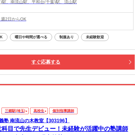
玉)駅、南流山駅、平和台(千葉)駅、流山駅
 週2日からOK
K
曜日や時間が選べる
制服あり
未経験歓迎
すぐ応募する
三郷駅(埼玉)
高校生
個別指導講師
義塾 南流山の木教室【303196】
意科目で先生デビュー！未経験が活躍中の塾講師