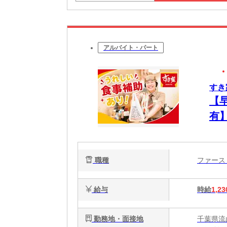
アルバイト・パート
すき
【
有
ュ
職種
ファー
給与
時給
1,23
勤務地・面接地
千葉県流山