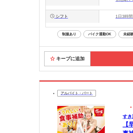
シフト
1日3時間
制服あり
バイク通勤OK
未経
キープに追加
アルバイト・パート
すき
【