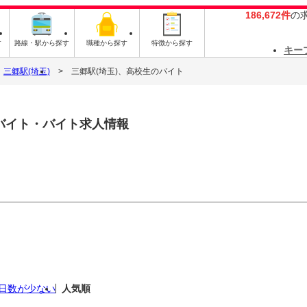
186,672件
の
す
路線・駅から探す
職種から探す
特徴から探す
キー
三郷駅(埼玉)
三郷駅(埼玉)、高校生のバイト
バイト・バイト求人情報
日数が少ない
人気順