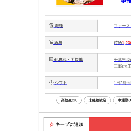
事
簡
心
職種
ファー
給与
時給
1,23
勤務地・面接地
千葉県流山
三郷(埼
シフト
1日2時間
高校生OK
未経験歓迎
車通勤O
キープに追加