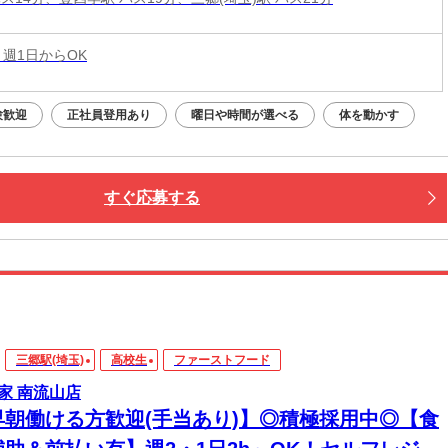
 週1日からOK
験歓迎
正社員登用あり
曜日や時間が選べる
体を動かす
すぐ応募する
三郷駅(埼玉)
高校生
ファーストフード
家 南流山店
早朝働ける方歓迎(手当あり)】◎積極採用中◎【食