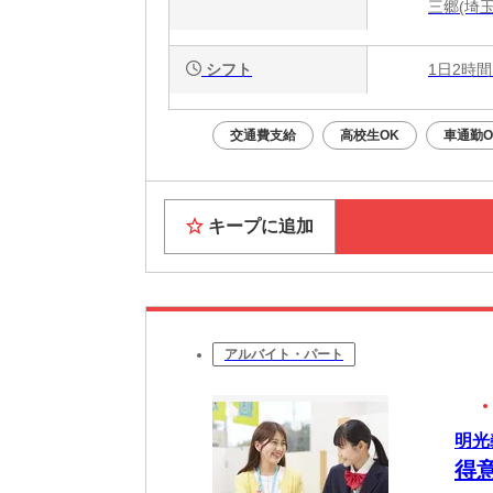
三郷(埼
シフト
1日2時間
交通費支給
高校生OK
車通勤O
キープに追加
アルバイト・パート
明光
得