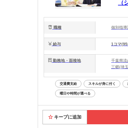
（
職種
個別指
給与
1コマ(95
勤務地・面接地
千葉県流山
三郷(埼玉
交通費支給
スキルが身に付く
曜日や時間が選べる
キープに追加