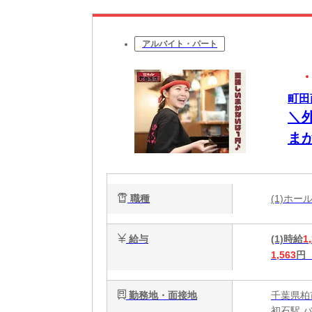
アルバイト・パート
町田
＼
ま
み
職種
(1)ホ
給与
(1)時給
1
1,563
円
勤務地・面接地
千葉県柏市
初石駅 バ