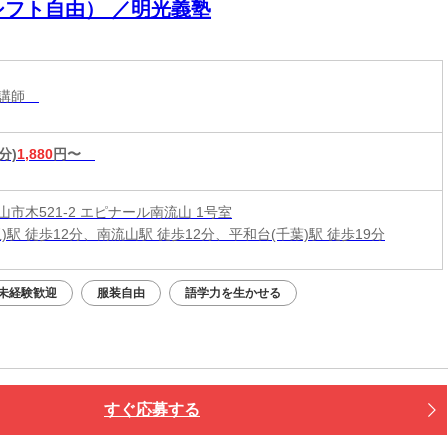
シフト自由） ／明光義塾
導講師
分)
1,880
円〜
市木521-2 エピナール南流山 1号室
)駅 徒歩12分、南流山駅 徒歩12分、平和台(千葉)駅 徒歩19分
未経験歓迎
服装自由
語学力を生かせる
すぐ応募する