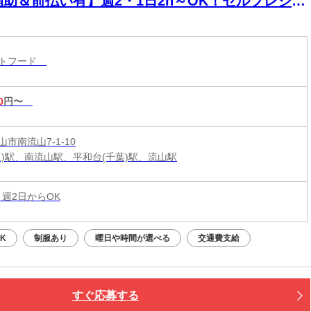
補助＆前払い有】週2・1日2h～OK！セルフレジで
単接客◎マニュアル完備で初バイト・未経験も安
！積極採用中
ストフード
0
円〜
市南流山7-1-10
玉)駅、南流山駅、平和台(千葉)駅、流山駅
 週2日からOK
K
制服あり
曜日や時間が選べる
交通費支給
すぐ応募する