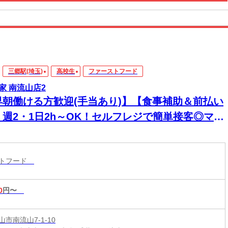
三郷駅(埼玉)
高校生
ファーストフード
家 南流山店2
早朝働ける方歓迎(手当あり)】【食事補助＆前払い
】週2・1日2h～OK！セルフレジで簡単接客◎マニ
アル完備で初バイト・未経験も安心！積極採用中
ストフード
0
円〜
市南流山7-1-10