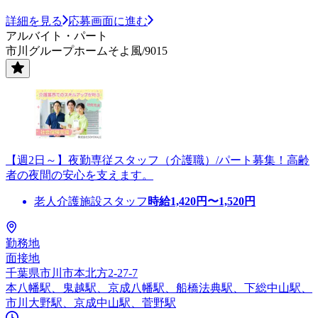
詳細を見る
応募画面に進む
アルバイト・パート
市川グループホームそよ風/9015
【週2日～】夜勤専従スタッフ（介護職）/パート募集！高齢
者の夜間の安心を支えます。
老人介護施設スタッフ
時給
1,420
円〜
1,520
円
勤務地
面接地
千葉県市川市本北方2-27-7
本八幡駅、鬼越駅、京成八幡駅、船橋法典駅、下総中山駅、
市川大野駅、京成中山駅、菅野駅