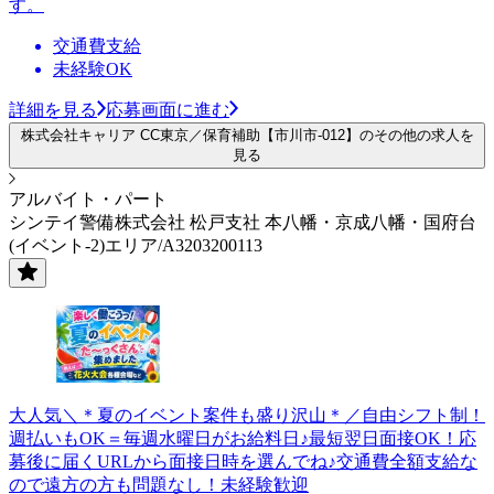
す。
交通費支給
未経験OK
詳細を見る
応募画面に進む
株式会社キャリア CC東京／保育補助【市川市-012】のその他の求人を
見る
アルバイト・パート
シンテイ警備株式会社 松戸支社 本八幡・京成八幡・国府台
(イベント-2)エリア/A3203200113
大人気＼＊夏のイベント案件も盛り沢山＊／自由シフト制！
週払いもOK＝毎週水曜日がお給料日♪最短翌日面接OK！応
募後に届くURLから面接日時を選んでね♪交通費全額支給な
ので遠方の方も問題なし！未経験歓迎