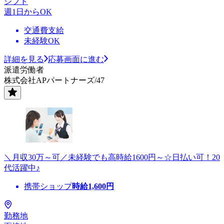
シフト
週1日からOK
交通費支給
未経験OK
詳細を見る
応募画面に進む
派遣労働者
株式会社APパートナーズ/47
＼月収30万～可／未経験でも高時給1600円～☆日払い可！20
代活躍中♪
携帯ショップ
時給
1,600
円
勤務地