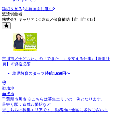
詳細を見る
応募画面に進む
派遣労働者
株式会社キャリア CC東京／保育補助【市川市-012】
市川市／子どもたちの「できた！」を支える仕事♪【派遣社
員】※資格必須
幼児教育スタッフ
時給
1,650
円〜
勤務地
面接地
千葉県市川市 ※こちらは募集エリアの一例となります。
最寄り駅：京成八幡駅など
※こちらは募集エリアです。勤務地は全国に多数ございま