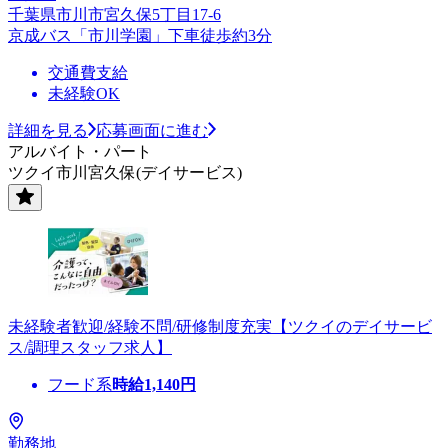
千葉県市川市宮久保5丁目17-6
京成バス「市川学園」下車徒歩約3分
交通費支給
未経験OK
詳細を見る
応募画面に進む
アルバイト・パート
ツクイ市川宮久保(デイサービス)
未経験者歓迎/経験不問/研修制度充実【ツクイのデイサービ
ス/調理スタッフ求人】
フード系
時給
1,140
円
勤務地