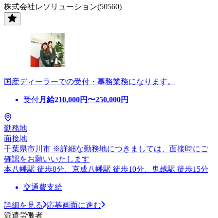
株式会社レソリューション(50560)
国産ディーラーでの受付・事務業務になります。
受付
月給
210,000
円〜
250,000
円
勤務地
面接地
千葉県市川市 ※詳細な勤務地につきましては、面接時にご
確認をお願いいたします
本八幡駅 徒歩8分、京成八幡駅 徒歩10分、鬼越駅 徒歩15分
交通費支給
詳細を見る
応募画面に進む
派遣労働者