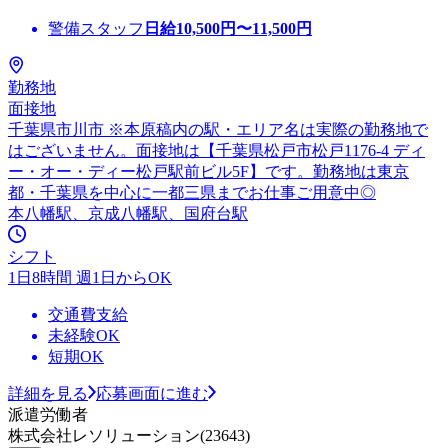
警備スタッフ
日給
10,500
円〜
11,500
円
勤務地
面接地
千葉県市川市 ※本原稿内の駅・エリア名は実際の勤務地で
はございません。面接地は【千葉県松戸市松戸1176-4 ディ
ー・オー・ディー松戸駅前ビル5F】です。勤務地は東京
都・千葉県を中心に一都三県までお仕事ご用意中◎
本八幡駅、京成八幡駅、国府台駅
シフト
1日8時間 週1日からOK
交通費支給
未経験OK
短期OK
詳細を見る
応募画面に進む
派遣労働者
株式会社レソリューション(23643)