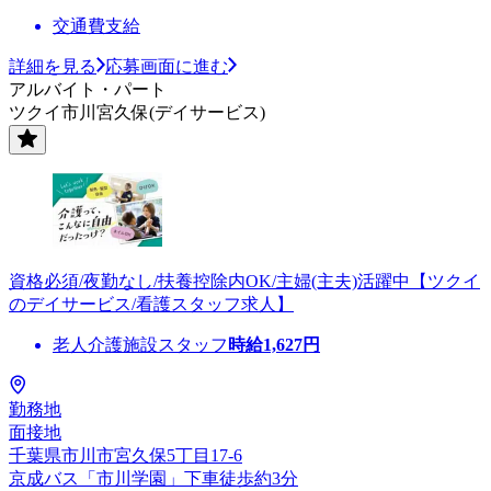
交通費支給
詳細を見る
応募画面に進む
アルバイト・パート
ツクイ市川宮久保(デイサービス)
資格必須/夜勤なし/扶養控除内OK/主婦(主夫)活躍中【ツクイ
のデイサービス/看護スタッフ求人】
老人介護施設スタッフ
時給
1,627
円
勤務地
面接地
千葉県市川市宮久保5丁目17-6
京成バス「市川学園」下車徒歩約3分