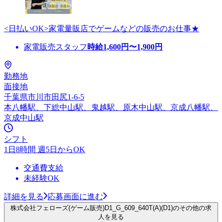
<日払いOK>家電量販店でゲームなどの販売のお仕事★
家電販売スタッフ
時給
1,600
円〜
1,900
円
勤務地
面接地
千葉県市川市田尻1-6-5
本八幡駅、下総中山駅、鬼越駅、原木中山駅、京成八幡駅、
京成中山駅
シフト
1日8時間 週5日からOK
交通費支給
未経験OK
詳細を見る
応募画面に進む
株式会社フェローズ(ゲーム販売)D1_G_609_640T(A)(D1)のその他の求
人を見る