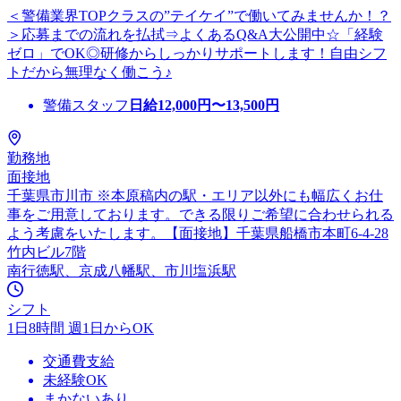
＜警備業界TOPクラスの”テイケイ”で働いてみませんか！？
＞応募までの流れを払拭⇒よくあるQ&A大公開中☆「経験
ゼロ」でOK◎研修からしっかりサポートします！自由シフ
トだから無理なく働こう♪
警備スタッフ
日給
12,000
円〜
13,500
円
勤務地
面接地
千葉県市川市 ※本原稿内の駅・エリア以外にも幅広くお仕
事をご用意しております。できる限りご希望に合わせられる
よう考慮をいたします。【面接地】千葉県船橋市本町6-4-28
竹内ビル7階
南行徳駅、京成八幡駅、市川塩浜駅
シフト
1日8時間 週1日からOK
交通費支給
未経験OK
まかないあり