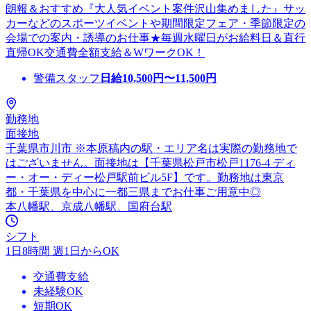
朗報＆おすすめ『大人気イベント案件沢山集めました』サッ
カーなどのスポーツイベントや期間限定フェア・季節限定の
会場での案内・誘導のお仕事★毎週水曜日がお給料日＆直行
直帰OK交通費全額支給＆WワークOK！
警備スタッフ
日給
10,500
円〜
11,500
円
勤務地
面接地
千葉県市川市 ※本原稿内の駅・エリア名は実際の勤務地で
はございません。面接地は【千葉県松戸市松戸1176-4 ディ
ー・オー・ディー松戸駅前ビル5F】です。勤務地は東京
都・千葉県を中心に一都三県までお仕事ご用意中◎
本八幡駅、京成八幡駅、国府台駅
シフト
1日8時間 週1日からOK
交通費支給
未経験OK
短期OK