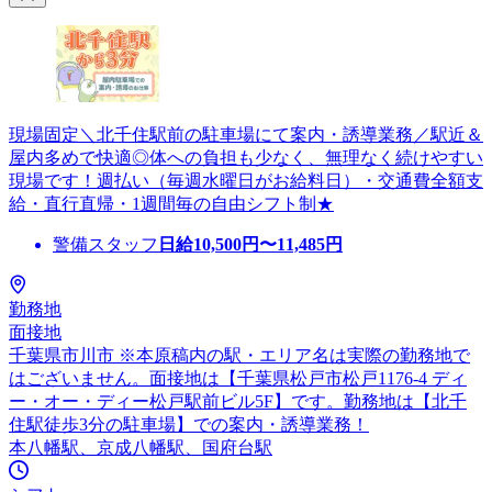
現場固定＼北千住駅前の駐車場にて案内・誘導業務／駅近＆
屋内多めで快適◎体への負担も少なく、無理なく続けやすい
現場です！週払い（毎週水曜日がお給料日）・交通費全額支
給・直行直帰・1週間毎の自由シフト制★
警備スタッフ
日給
10,500
円〜
11,485
円
勤務地
面接地
千葉県市川市 ※本原稿内の駅・エリア名は実際の勤務地で
はございません。面接地は【千葉県松戸市松戸1176-4 ディ
ー・オー・ディー松戸駅前ビル5F】です。勤務地は【北千
住駅徒歩3分の駐車場】での案内・誘導業務！
本八幡駅、京成八幡駅、国府台駅