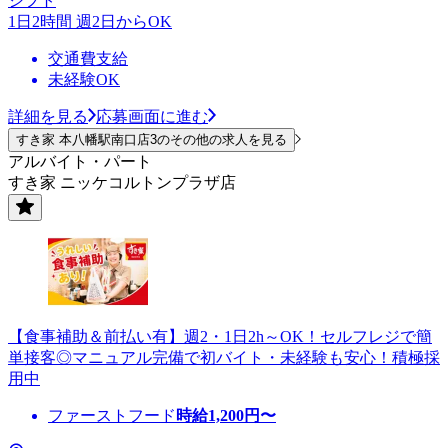
シフト
1日2時間 週2日からOK
交通費支給
未経験OK
詳細を見る
応募画面に進む
すき家 本八幡駅南口店3のその他の求人を見る
アルバイト・パート
すき家 ニッケコルトンプラザ店
【食事補助＆前払い有】週2・1日2h～OK！セルフレジで簡
単接客◎マニュアル完備で初バイト・未経験も安心！積極採
用中
ファーストフード
時給
1,200
円〜