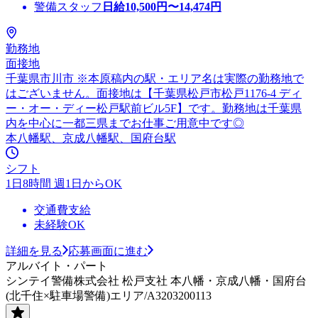
警備スタッフ
日給
10,500
円〜
14,474
円
勤務地
面接地
千葉県市川市 ※本原稿内の駅・エリア名は実際の勤務地で
はございません。面接地は【千葉県松戸市松戸1176-4 ディ
ー・オー・ディー松戸駅前ビル5F】です。勤務地は千葉県
内を中心に一都三県までお仕事ご用意中です◎
本八幡駅、京成八幡駅、国府台駅
シフト
1日8時間 週1日からOK
交通費支給
未経験OK
詳細を見る
応募画面に進む
アルバイト・パート
シンテイ警備株式会社 松戸支社 本八幡・京成八幡・国府台
(北千住×駐車場警備)エリア/A3203200113