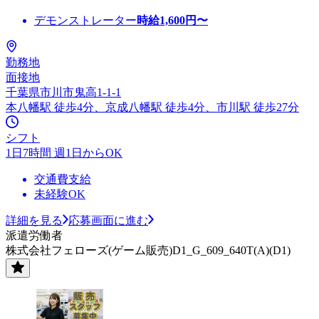
デモンストレーター
時給
1,600
円〜
勤務地
面接地
千葉県市川市鬼高1-1-1
本八幡駅 徒歩4分、京成八幡駅 徒歩4分、市川駅 徒歩27分
シフト
1日7時間 週1日からOK
交通費支給
未経験OK
詳細を見る
応募画面に進む
派遣労働者
株式会社フェローズ(ゲーム販売)D1_G_609_640T(A)(D1)