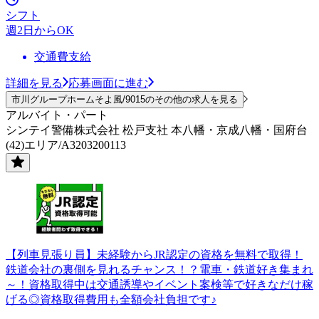
シフト
週2日からOK
交通費支給
詳細を見る
応募画面に進む
市川グループホームそよ風/9015のその他の求人を見る
アルバイト・パート
シンテイ警備株式会社 松戸支社 本八幡・京成八幡・国府台
(42)エリア/A3203200113
【列車見張り員】未経験からJR認定の資格を無料で取得！
鉄道会社の裏側を見れるチャンス！？電車・鉄道好き集まれ
～！資格取得中は交通誘導やイベント案検等で好きなだけ稼
げる◎資格取得費用も全額会社負担です♪