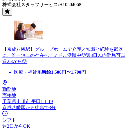
株式会社スタッフサービス/H10504068
【京成八幡駅】グループホームで介護／知識と経験を武器
に、唯一無二の存在へ／ミドル活躍中◎週3日以内勤務可◎
週2.3から◎
医療・福祉系
時給
1,500
円〜
1,700
円
勤務地
面接地
千葉県市川市 平田1-1-19
京成八幡駅から徒歩で3分
シフト
週2日からOK