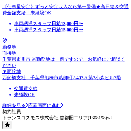
《仕事量安定》ずっと安定収入なら第一警備★高日給＆交通
費全額支給！未経験OK
車両誘導スタッフ
日給
13,000
円〜
車両誘導スタッフ
日給
15,000
円〜
勤務地
面接地
千葉県市川市 ※勤務地は一例ですので、お気軽にご相談く
ださい
▼面接地
西船橋支社：千葉県船橋市葛飾町2-403-5 第3小森ビル3階
交通費支給
未経験OK
詳細を見る
応募画面に進む
契約社員
トランスコスモス株式会社 首都圏エリア(1308198)wk