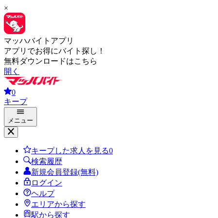
×
マッハバイトアプリ
アプリでお得にバイト探し！
無料ダウンロードはこちら
開く
0
キープ
メニュー
キープした求人を見る
0
検索履歴
新規会員登録(無料)
ログイン
ヘルプ
エリアから探す
駅から探す