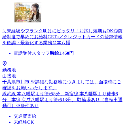
＼未経験やブランク明けにピッタリ！お試し短期もOK◎前
給制度で早めにお給料GET♪／クレジットカードの登録情報
を確認・最新化する業務＠本八幡
電話受付スタッフ
時給
1,450
円
勤務地
面接地
千葉県市川市 ※詳細な勤務地につきましては、面接時にご
確認をお願いいたします。
総武線 本八幡駅より徒歩8分、新宿線 本八幡駅より徒歩8
分、本線 京成八幡駅より徒歩13分、 駐輪場あり（自転車通
勤可）※条件あり
交通費支給
未経験OK