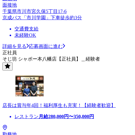
面接地
千葉県市川市宮久保5丁目17-6
京成バス「市川学園」下車徒歩約3分
交通費支給
未経験OK
詳細を見る
応募画面に進む
正社員
そじ坊 シャポー本八幡店【正社員】＿経験者
店長は賞与年4回！福利厚生も充実！【経験者歓迎】
レストラン
月給
280,000
円〜
350,000
円
勤務地