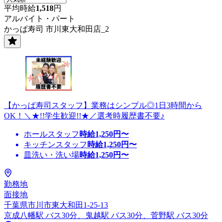
平均時給
1,518
円
アルバイト・パート
かっぱ寿司 市川東大和田店_2
【かっぱ寿司スタッフ】業務はシンプル◎1日3時間から
OK！＼★!!学生歓迎!!★／選考時履歴書不要♪
ホールスタッフ
時給
1,250
円〜
キッチンスタッフ
時給
1,250
円〜
皿洗い・洗い場
時給
1,250
円〜
勤務地
面接地
千葉県市川市東大和田1-25-13
京成八幡駅 バス30分、鬼越駅 バス30分、菅野駅 バス30分