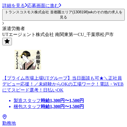
詳細を見る
応募画面に進む
トランスコスモス株式会社 首都圏エリア(1308198)wkのその他の求人を
見る
派遣労働者
UTエージェント株式会社 南関東第一CU_千葉県松戸市
【プライム市場上場UTグループ】当日面談も可★＼正社員
デビュー応援！／未経験からOKの工場ワーク！電話・WEB
にてスピード選考！日払いOK
製造スタッフ
時給
1,300
円〜
1,500
円
梱包スタッフ
時給
1,300
円〜
1,500
円
勤務地