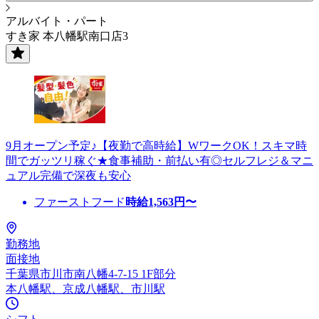
アルバイト・パート
すき家 本八幡駅南口店3
9月オープン予定♪【夜勤で高時給】WワークOK！スキマ時
間でガッツリ稼ぐ★食事補助・前払い有◎セルフレジ＆マニ
ュアル完備で深夜も安心
ファーストフード
時給
1,563
円〜
勤務地
面接地
千葉県市川市南八幡4-7-15 1F部分
本八幡駅、京成八幡駅、市川駅