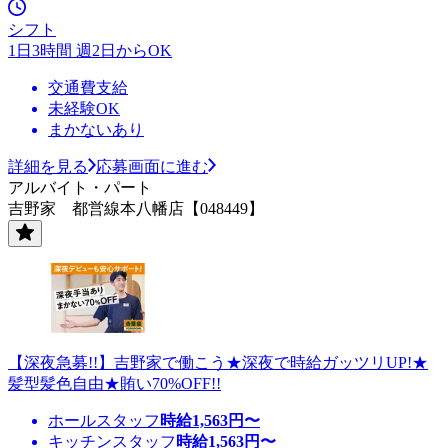
シフト
1日3時間 週2日からOK
交通費支給
未経験OK
まかないあり
詳細を見る
応募画面に進む
アルバイト・パート
吉野家 都営線本八幡店【048449】
【深夜急募!!】吉野家で働こう★深夜で時給ガッツリUP!★
髪型髪色自由★賄い70%OFF!!
ホールスタッフ
時給
1,563
円〜
キッチンスタッフ
時給
1,563
円〜