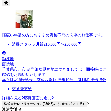
幅広い年齢の方におすすめ資格不問の洗車のお仕事です。
清掃スタッフ
月給
210,000
円〜
250,000
円
勤務地
面接地
千葉県市川市 ※詳細な勤務地につきましては、面接時にご
確認をお願いいたします
本八幡駅 徒歩8分、京成八幡駅 徒歩10分、鬼越駅 徒歩15分
交通費支給
詳細を見る
応募画面に進む
株式会社レソリューション(23643)のその他の求人を見る
派遣労働者