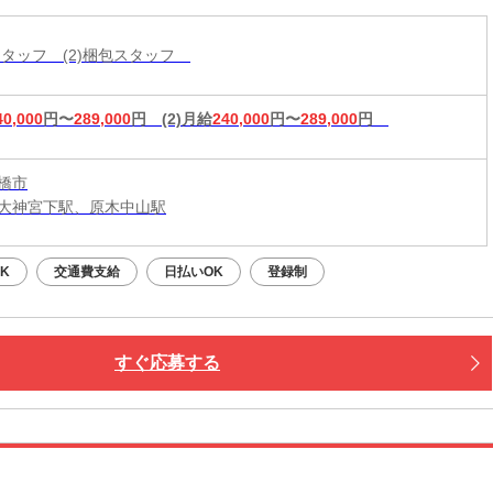
造スタッフ (2)梱包スタッフ
40,000
円〜
289,000
円
(2)月給
240,000
円〜
289,000
円
橋市
大神宮下駅、原木中山駅
K
交通費支給
日払いOK
登録制
すぐ応募する