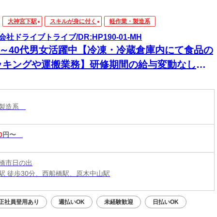
大神宮下駅
スキルが身に付く
軽作業・製造系
会社ドライブトライブ/DR:HP190-01-MH
30～40代男女活躍中【冷凍・冷蔵倉庫内にて食品の
ッキングや運搬業務】研修期間の給与変動なし★
心のスタート！初めての方も収入面で不安なく始
られます！
・製造系
0
円〜
橋市日の出
駅 徒歩30分、西船橋駅、原木中山駅
正社員登用あり
週払いOK
未経験歓迎
日払いOK