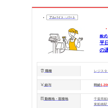
アルバイト・パート
株式
平
の
職種
レジス
給与
時給
1,20
勤務地・面接地
千葉県船
東船橋駅