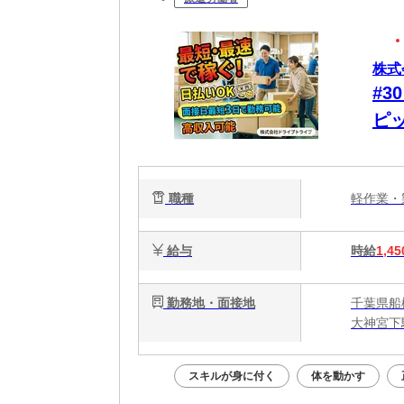
株式
#
ピ
安
め
職種
軽作業
給与
時給
1,45
勤務地・面接地
千葉県船
大神宮下
スキルが身に付く
体を動かす