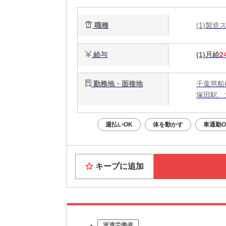
職種
(1)製
給与
(1)月給
2
勤務地・面接地
千葉県船
塚田駅、
週払いOK
体を動かす
車通勤O
キープに追加
派遣労働者