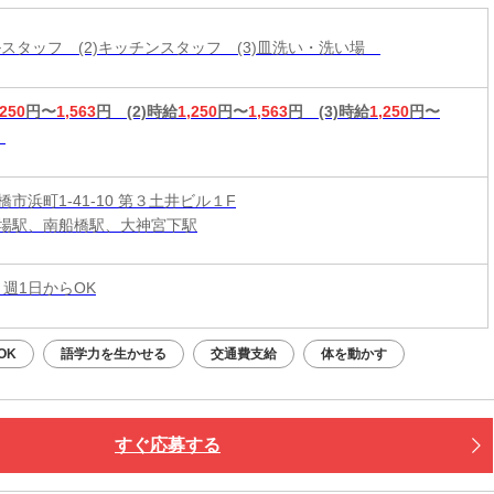
円まかないが美味しすぎる…！
ールスタッフ (2)キッチンスタッフ (3)皿洗い・洗い場
,250
円〜
1,563
円
(2)時給
1,250
円〜
1,563
円
(3)時給
1,250
円〜
市浜町1-41-10 第３土井ビル１F
場駅、南船橋駅、大神宮下駅
 週1日からOK
OK
語学力を生かせる
交通費支給
体を動かす
すぐ応募する