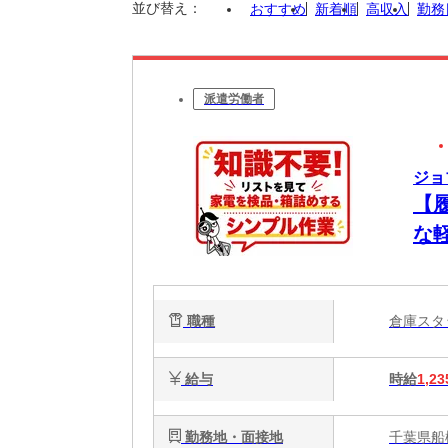
並び替え：
おすすめ
新着順
高収入
勤務
派遣労働者
ジョ
【
な
職種
倉庫ス
給与
時給
1,23
勤務地・面接地
千葉県船