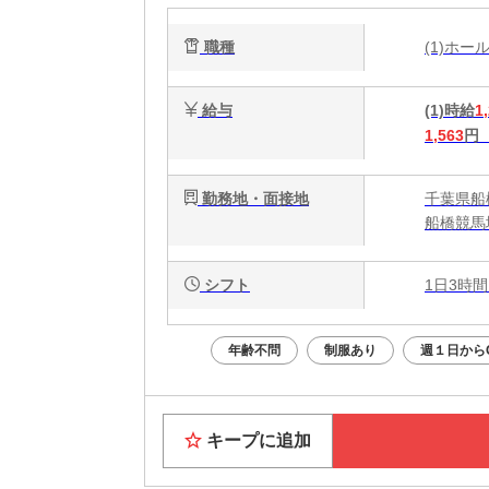
1
職種
(1)ホ
給与
(1)時給
1
1,563
円
勤務地・面接地
千葉県船橋
船橋競馬
シフト
1日3時間
年齢不問
制服あり
週１日から
キープに追加