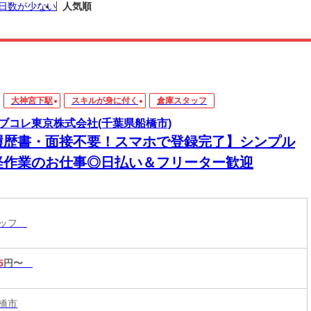
日数が少ない
人気順
大神宮下駅
スキルが身に付く
倉庫スタッフ
ブコレ東京株式会社(千葉県船橋市)
履歴書・面接不要！スマホで登録完了】シンプル
軽作業のお仕事◎日払い＆フリーター歓迎
タッフ
5
円〜
橋市