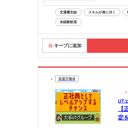
交通費支給
スキルが身に付く
未経験歓迎
キープに追加
派遣労働者
UT
【
定