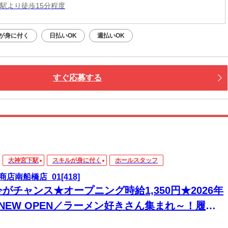
橋駅より徒歩15分程度
が身に付く
日払いOK
週払いOK
すぐ応募する
大神宮下駅
スキルが身に付く
ホールスタッフ
商店南船橋店_01[418]
がチャンス★オープニング時給1,350円★2026年
月NEW OPEN／ラーメン好きさん集まれ～！履歴
不要×完全人柄採用＝「元気があれば即採用！？」