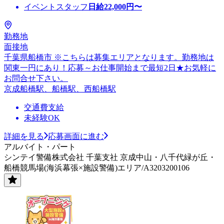
イベントスタッフ
日給
22,000
円〜
勤務地
面接地
千葉県船橋市 ※こちらは募集エリアとなります。勤務地は
関東一円にあり！応募～お仕事開始まで最短2日★お気軽に
お問合せ下さい。
京成船橋駅、船橋駅、西船橋駅
交通費支給
未経験OK
詳細を見る
応募画面に進む
アルバイト・パート
シンテイ警備株式会社 千葉支社 京成中山・八千代緑が丘・
船橋競馬場(海浜幕張×施設警備)エリア/A3203200106