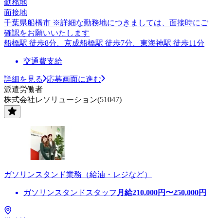
勤務地
面接地
千葉県船橋市 ※詳細な勤務地につきましては、面接時にご
確認をお願いいたします
船橋駅 徒歩8分、京成船橋駅 徒歩7分、東海神駅 徒歩11分
交通費支給
詳細を見る
応募画面に進む
派遣労働者
株式会社レソリューション(51047)
ガソリンスタンド業務（給油・レジなど）
ガソリンスタンドスタッフ
月給
210,000
円〜
250,000
円