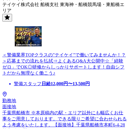
テイケイ株式会社 船橋支社 東海神・船橋競馬場・東船橋エ
リア
＜警備業界TOPクラスの”テイケイ”で働いてみませんか！？
＞応募までの流れを払拭⇒よくあるQ&A大公開中☆「経験
ゼロ」でOK◎研修からしっかりサポートします！自由シフ
トだから無理なく働こう♪
警備スタッフ
日給
12,000
円〜
13,500
円
勤務地
面接地
千葉県船橋市 ※本原稿内の駅・エリア以外にも幅広くお仕
事をご用意しております。できる限りご希望に合わせられる
よう考慮をいたします。【面接地】千葉県船橋市本町6-4-28