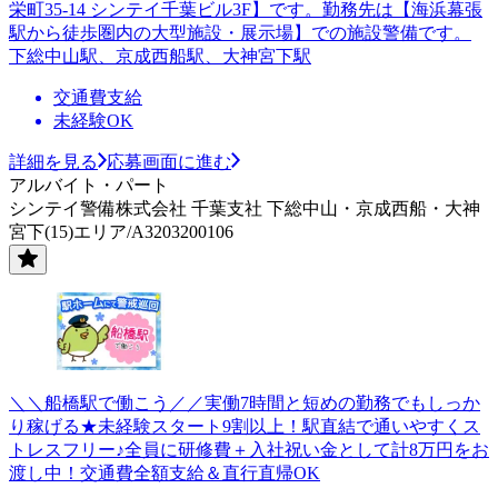
栄町35-14 シンテイ千葉ビル3F】です。勤務先は【海浜幕張
駅から徒歩圏内の大型施設・展示場】での施設警備です。
下総中山駅、京成西船駅、大神宮下駅
交通費支給
未経験OK
詳細を見る
応募画面に進む
アルバイト・パート
シンテイ警備株式会社 千葉支社 下総中山・京成西船・大神
宮下(15)エリア/A3203200106
＼＼船橋駅で働こう／／実働7時間と短めの勤務でもしっか
り稼げる★未経験スタート9割以上！駅直結で通いやすくス
トレスフリー♪全員に研修費＋入社祝い金として計8万円をお
渡し中！交通費全額支給＆直行直帰OK