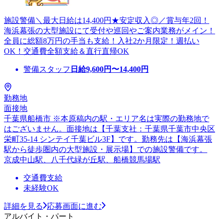
施設警備＼最大日給は14,400円★安定収入◎／賞与年2回！
海浜幕張の大型施設にて受付や巡回やご案内業務がメイン！
全員に総額8万円の手当も支給！入社2か月限定！週払い
OK！交通費全額支給＆直行直帰OK
警備スタッフ
日給
9,600
円〜
14,400
円
勤務地
面接地
千葉県船橋市 ※本原稿内の駅・エリア名は実際の勤務地で
はございません。面接地は【千葉支社：千葉県千葉市中央区
栄町35-14 シンテイ千葉ビル3F】です。勤務先は【海浜幕張
駅から徒歩圏内の大型施設・展示場】での施設警備です。
京成中山駅、八千代緑が丘駅、船橋競馬場駅
交通費支給
未経験OK
詳細を見る
応募画面に進む
アルバイト・パート