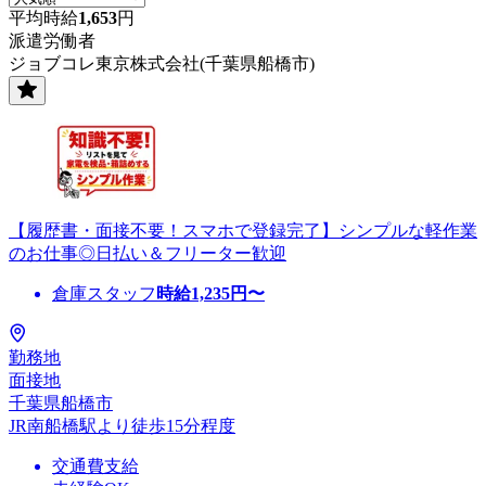
平均時給
1,653
円
派遣労働者
ジョブコレ東京株式会社(千葉県船橋市)
【履歴書・面接不要！スマホで登録完了】シンプルな軽作業
のお仕事◎日払い＆フリーター歓迎
倉庫スタッフ
時給
1,235
円〜
勤務地
面接地
千葉県船橋市
JR南船橋駅より徒歩15分程度
交通費支給