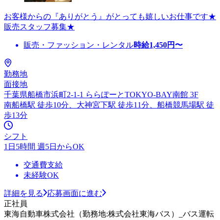
お客様からの『ありがとう』がとっても嬉しいお仕事です★
販売スタッフ募集★
販売・ファッション・レンタル
時給
1,450
円〜
勤務地
面接地
千葉県船橋市浜町2-1-1 ららぽーとTOKYO-BAY南館 3F
南船橋駅 徒歩10分、大神宮下駅 徒歩11分、船橋競馬場駅 徒
歩13分
シフト
1日5時間 週5日からOK
交通費支給
未経験OK
詳細を見る
応募画面に進む
正社員
東海自動車株式会社（勤務地:株式会社東海バス）_バス運転