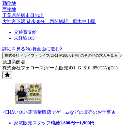
勤務地
面接地
千葉県船橋市日の出
大神宮下駅 徒歩30分、西船橋駅、原木中山駅
交通費支給
未経験OK
詳細を見る
応募画面に進む
株式会社ドライブトライブ/DR:HP190-01-MHのその他の求人を見る
派遣労働者
株式会社フェローズ(ゲーム販売)D1_G_610_650T(A)(D1)
<日払いOK>家電量販店でゲームなどの販売のお仕事★
家電販売スタッフ
時給
1,600
円〜
1,900
円