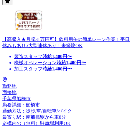
【高収入★月収31万円可】飲料用缶の簡単レーン作業！平日
休みもあり♪大型連休あり！未経験OK
製造スタッフ
時給
1,400
円〜
機械オペレーション
時給
1,400
円〜
加工スタッフ
時給
1,400
円〜
勤務地
面接地
千葉県船橋市
勤務詳細：船橋市
通勤方法：徒歩/車/自転車/バイク
最寄り駅：南船橋駅から車8分
※構内の（無料）駐車場利用OK