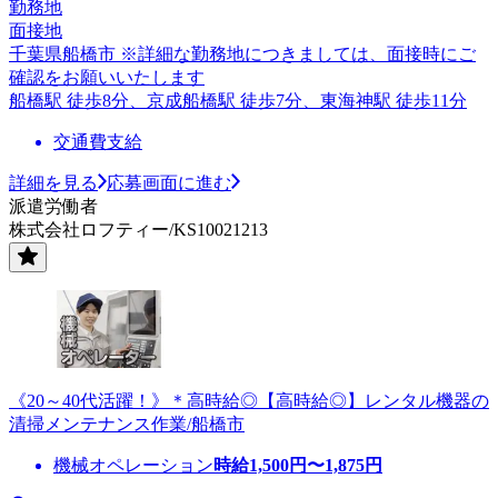
勤務地
面接地
千葉県船橋市 ※詳細な勤務地につきましては、面接時にご
確認をお願いいたします
船橋駅 徒歩8分、京成船橋駅 徒歩7分、東海神駅 徒歩11分
交通費支給
詳細を見る
応募画面に進む
派遣労働者
株式会社ロフティー/KS10021213
《20～40代活躍！》＊高時給◎【高時給◎】レンタル機器の
清掃メンテナンス作業/船橋市
機械オペレーション
時給
1,500
円〜
1,875
円