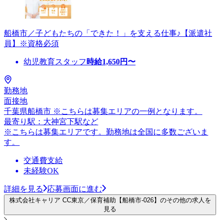
船橋市／子どもたちの「できた！」を支える仕事♪【派遣社
員】※資格必須
幼児教育スタッフ
時給
1,650
円〜
勤務地
面接地
千葉県船橋市 ※こちらは募集エリアの一例となります。
最寄り駅：大神宮下駅など
※こちらは募集エリアです。勤務地は全国に多数ございま
す。
交通費支給
未経験OK
詳細を見る
応募画面に進む
株式会社キャリア CC東京／保育補助【船橋市-026】のその他の求人を
見る