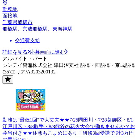
勤務地
面接地
千葉県船橋市
船橋駅、京成船橋駅、東海神駅
交通費支給
詳細を見る
応募画面に進む
アルバイト・パート
シンテイ警備株式会社 津田沼支社 船橋・西船橋・京成船橋
(35)エリア/A3203200132
勤務は"最低1回"で大丈夫★★7/25隅田川・7/28葛飾区・8/1
江戸川区・8/8取手・8/8熊谷の花火大会で働きませんか？お
弁当付き★★休憩もこまめにあり！研修3回受講で 計3万円
の手当GET！