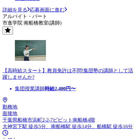
詳細を見る
応募画面に進む
アルバイト・パート
市進学院 南船橋教室(講師)
【高時給スタート】教員免許は不問!集団塾の講師として活
躍しませんか?
集団授業講師
時給
2,400
円〜
勤務地
面接地
千葉県船橋市浜町2-2-7ビビット南船橋4階
大神宮下駅 徒歩5分、南船橋駅 徒歩14分、船橋駅 徒歩16分