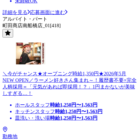
未経験OK
詳細を見る
応募画面に進む
アルバイト・パート
町田商店南船橋店_01[418]
＼今がチャンス★オープニング時給1,350円★2026年5月
NEW OPEN／ラーメン好きさん集まれ～！履歴書不要×完全
人柄採用＝「元気があれば即採用！？」1円まかないが美味
しすぎる…！
ホールスタッフ
時給
1,250
円〜
1,563
円
キッチンスタッフ
時給
1,250
円〜
1,563
円
皿洗い・洗い場
時給
1,250
円〜
1,563
円
勤務地