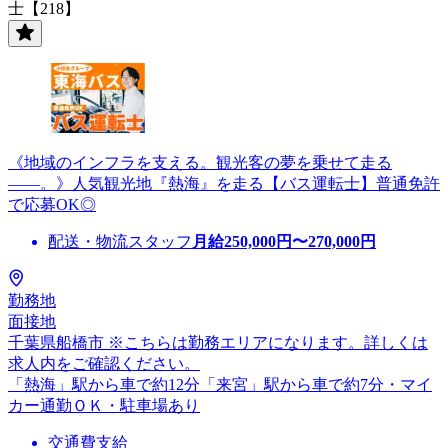
士【218】
《地域のインフラを支える。観光客の夢を乗せて走る
――。》人気観光地『熱海』を走る【バス運転士】普通免許
で応募OK◎
配送・物流スタッフ
月給
250,000
円〜
270,000
円
勤務地
面接地
千葉県船橋市 ※こちらは勤務エリアになります。詳しくは
求人内をご確認ください。
「熱海」駅から車で約12分「来宮」駅から車で約7分・マイ
カー通勤ＯＫ・駐車場あり
交通費支給