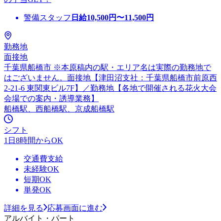
警備スタッフ
日給
10,500
円〜
11,500
円
勤務地
面接地
千葉県船橋市 ※本原稿内の駅・エリア名は実際の勤務地で
はございません。面接地【津田沼支社：千葉県船橋市前原西
2-21-6 東関東ビル7F】／勤務地【各地で開催される花火大会
会場での案内・誘導業務】
船橋駅、西船橋駅、京成船橋駅
シフト
1日8時間からOK
交通費支給
未経験OK
短期OK
単発OK
詳細を見る
応募画面に進む
アルバイト・パート