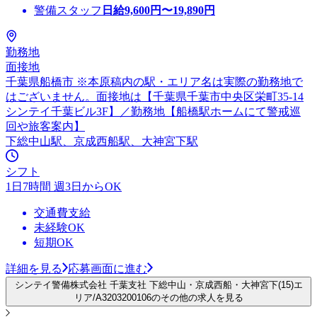
警備スタッフ
日給
9,600
円〜
19,890
円
勤務地
面接地
千葉県船橋市 ※本原稿内の駅・エリア名は実際の勤務地で
はございません。面接地は【千葉県千葉市中央区栄町35-14
シンテイ千葉ビル3F】／勤務地【船橋駅ホームにて警戒巡
回や旅客案内】
下総中山駅、京成西船駅、大神宮下駅
シフト
1日7時間 週3日からOK
交通費支給
未経験OK
短期OK
詳細を見る
応募画面に進む
シンテイ警備株式会社 千葉支社 下総中山・京成西船・大神宮下(15)エ
リア/A3203200106のその他の求人を見る