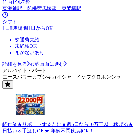
竹内ビル7階
東海神駅、船橋競馬場駅、東船橋駅
シフト
1日8時間 週1日からOK
交通費支給
未経験OK
まかないあり
詳細を見る
応募画面に進む
アルバイト・パート
エースパワーカブシキガイシャ イケブクロホンシャ
軽作業★サポートするだけ★週5日なら10万円以上稼げる★
日払い＆手渡しOK★[年齢不問]短期OK！