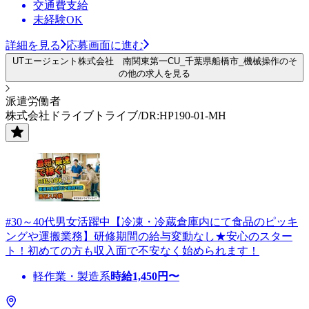
交通費支給
未経験OK
詳細を見る
応募画面に進む
UTエージェント株式会社 南関東第一CU_千葉県船橋市_機械操作のそ
の他の求人を見る
派遣労働者
株式会社ドライブトライブ/DR:HP190-01-MH
#30～40代男女活躍中【冷凍・冷蔵倉庫内にて食品のピッキ
ングや運搬業務】研修期間の給与変動なし★安心のスター
ト！初めての方も収入面で不安なく始められます！
軽作業・製造系
時給
1,450
円〜