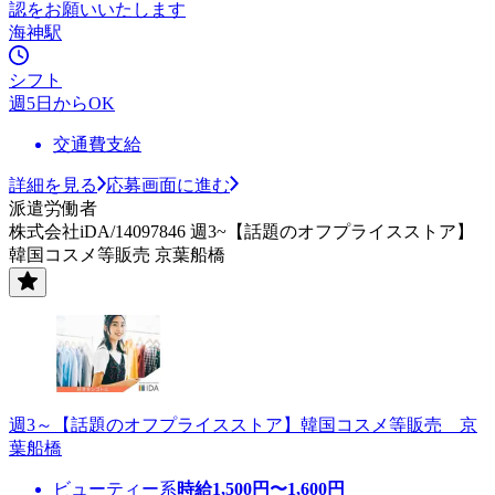
認をお願いいたします
海神駅
シフト
週5日からOK
交通費支給
詳細を見る
応募画面に進む
派遣労働者
株式会社iDA/14097846 週3~【話題のオフプライスストア】
韓国コスメ等販売 京葉船橋
週3～【話題のオフプライスストア】韓国コスメ等販売 京
葉船橋
ビューティー系
時給
1,500
円〜
1,600
円