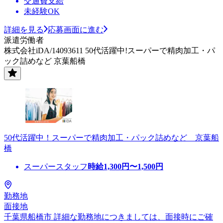
交通費支給
未経験OK
詳細を見る
応募画面に進む
派遣労働者
株式会社iDA/14093611 50代活躍中!スーパーで精肉加工・パ
ック詰めなど 京葉船橋
50代活躍中！スーパーで精肉加工・パック詰めなど 京葉船
橋
スーパースタッフ
時給
1,300
円〜
1,500
円
勤務地
面接地
千葉県船橋市 詳細な勤務地につきましては、面接時にご確