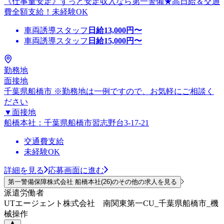
《仕事量安定》ずっと安定収入なら第一警備★高日給＆交通
費全額支給！未経験OK
車両誘導スタッフ
日給
13,000
円〜
車両誘導スタッフ
日給
15,000
円〜
勤務地
面接地
千葉県船橋市 ※勤務地は一例ですので、お気軽にご相談く
ださい
▼面接地
船橋本社：千葉県船橋市習志野台3-17-21
交通費支給
未経験OK
詳細を見る
応募画面に進む
第一警備保障株式会社 船橋本社(26)のその他の求人を見る
派遣労働者
UTエージェント株式会社 南関東第一CU_千葉県船橋市_機
械操作