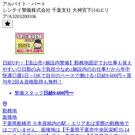
アルバイト・パート
シンテイ警備株式会社 千葉支社 大神宮下(14)エリ
ア/A3203200106
日給UP↑↑【流山市×施設内警備】勤務地固定でお仕事も覚え
やすい◎日勤のみで負担少なめ♪施設内のお仕事だから年中
快適◎週1日～OKで自分のペースで働ける♪日給9,600円＋賞
与年2回＆資格取得も無料！
警備スタッフ
日給
9,600
円〜
勤務地
面接地
千葉県船橋市 ※本原稿内の駅・エリア名は実際の勤務地で
はございません。面接地は【千葉県千葉市中央区栄町35-14