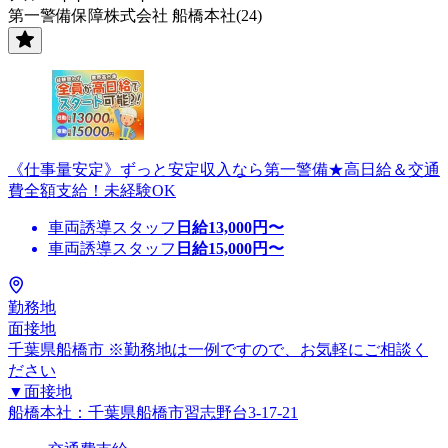
第一警備保障株式会社 船橋本社(24)
《仕事量安定》ずっと安定収入なら第一警備★高日給＆交通
費全額支給！未経験OK
車両誘導スタッフ
日給
13,000
円〜
車両誘導スタッフ
日給
15,000
円〜
勤務地
面接地
千葉県船橋市 ※勤務地は一例ですので、お気軽にご相談く
ださい
▼面接地
船橋本社：千葉県船橋市習志野台3-17-21