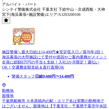
アルバイト・パート
シンテイ警備株式会社 千葉支社 下総中山・京成西船・大神
宮下(海浜幕張×施設警備)エリア/A3203200106
施設警備＼最大日給は14,400円★安定収入◎／賞与年2回！
海浜幕張の大型施設にて受付や巡回やご案内業務がメイン！
全員に総額8万円の手当も支給！入社2か月限定！週払い
OK！交通費全額支給＆直行直帰OK
警備スタッフ
日給
9,600
円〜
14,400
円
勤務地
面接地
千葉県船橋市 ※本原稿内の駅・エリア名は実際の勤務地で
はございません。面接地は【千葉支社：千葉県千葉市中央区