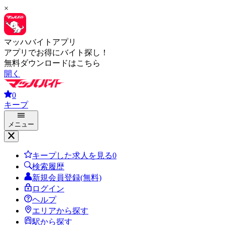
×
マッハバイトアプリ
アプリでお得にバイト探し！
無料ダウンロードはこちら
開く
0
キープ
メニュー
キープした求人を見る
0
検索履歴
新規会員登録(無料)
ログイン
ヘルプ
エリアから探す
駅から探す