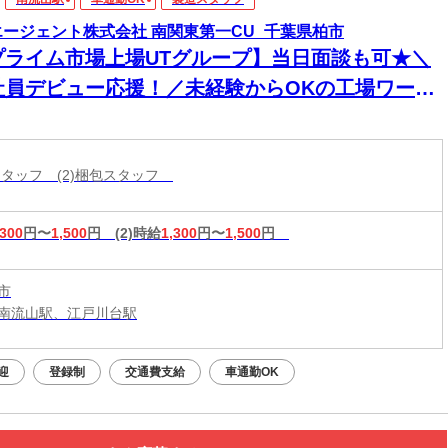
エージェント株式会社 南関東第一CU_千葉県柏市
プライム市場上場UTグループ】当日面談も可★＼
社員デビュー応援！／未経験からOKの工場ワー
！電話・WEBにてスピード選考！日払いOK
造スタッフ (2)梱包スタッフ
,300
円〜
1,500
円
(2)時給
1,300
円〜
1,500
円
市
南流山駅、江戸川台駅
迎
登録制
交通費支給
車通勤OK