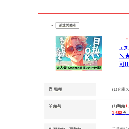
派遣労働者
エヌ
＼
可!
で
職種
(1)倉
給与
(1)時給
1
1,688
円