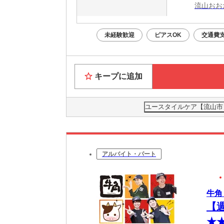
流山おお
未経験歓迎
ピアスOK
交通費
キープに追加
ユースタイルケア【流山市】
アルバイト・パート
牛角
【
★