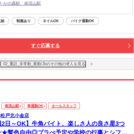
たかの森駅、南流山駅
支給
制服あり
ネイルOK
バイク通勤OK
すぐ応募する
02_重訪_非常勤_夜勤/Jbのその他の求人を見る
南流山駅
車通勤OK
ホールスタッフ
 松戸北小金店
週2日～OK】牛角バイト、楽しさ人の良さ星3つ
★★髪色自由◎プラぺ予定や学校の行事とシフト