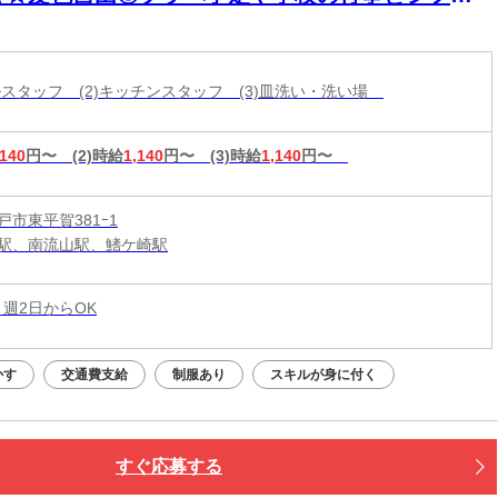
談可！学生活躍中＊
ールスタッフ (2)キッチンスタッフ (3)皿洗い・洗い場
,140
円〜
(2)時給
1,140
円〜
(3)時給
1,140
円〜
市東平賀381ｰ1
駅、南流山駅、鰭ケ崎駅
 週2日からOK
かす
交通費支給
制服あり
スキルが身に付く
すぐ応募する