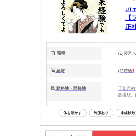
UT
【
正
ク
職種
(1)製
給与
(1)時給
1
勤務地・面接地
千葉県柏
高柳駅、
体を動かす
制服あり
未経験歓