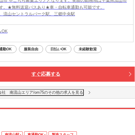
山市 ※こちら募集エリアとなります。実際の勤務地は千葉県流山市
す。★無料送迎バスあり★車・自転車通勤も可能です。
、流山セントラルパーク駅、三郷中央駅
らOK
通勤OK
服装自由
日払いOK
未経験歓迎
すぐ応募する
社 南流山エリア/om75のその他の求人を見る
南流山駅
車通勤OK
製造スタッフ