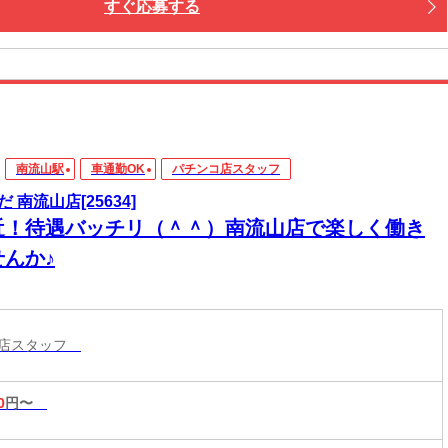
すぐ応募する
南流山駅
車通勤OK
パチンコ店スタッフ
 南流山店[25634]
近！待遇バッチリ（＾＾）南流山店で楽しく働き
せんか♪
コ店スタッフ
0
円〜