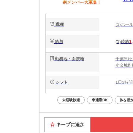
相
職種
(1)ホ
給与
(1)時給
1
勤務地・面接地
千葉県松戸
小金城趾
シフト
1日3時間
未経験歓迎
車通勤OK
体を動
キープに追加