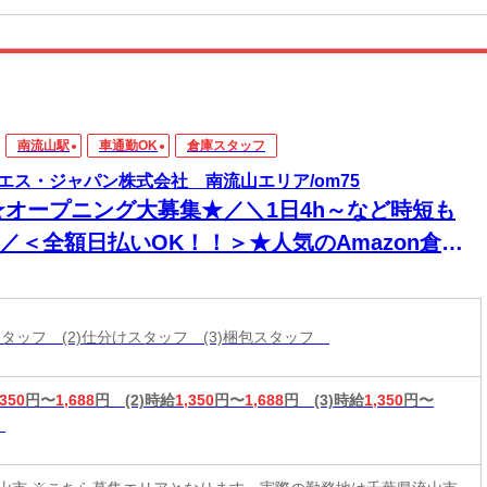
南流山駅
車通勤OK
倉庫スタッフ
エス・ジャパン株式会社 南流山エリア/om75
★オープニング大募集★／＼1日4h～など時短も
!／＜全額日払いOK！！＞★人気のAmazon倉庫
カンタン軽作業★週2日～OK★未経験歓迎！
庫スタッフ (2)仕分けスタッフ (3)梱包スタッフ
,350
円〜
1,688
円
(2)時給
1,350
円〜
1,688
円
(3)時給
1,350
円〜