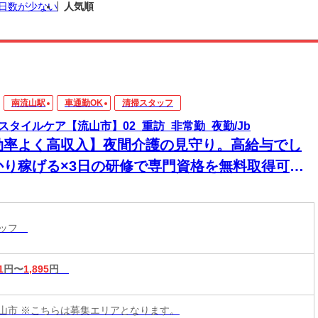
日数が少ない
人気順
南流山駅
車通勤OK
清掃スタッフ
スタイルケア【流山市】02_重訪_非常勤_夜勤/Jb
効率よく高収入】夜間介護の見守り。高給与でし
かり稼げる×3日の研修で専門資格を無料取得可
！1対1の訪問だから人間関係のストレスもなく、
かに働けます
タッフ
1
円〜
1,895
円
山市 ※こちらは募集エリアとなります。