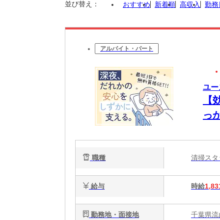
並び替え：
おすすめ
新着順
高収入
勤務
アルバイト・パート
ユー
【
っ
能
静
職種
清掃ス
給与
時給
1,83
勤務地・面接地
千葉県流