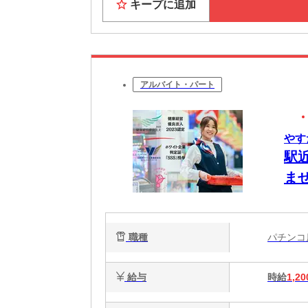
キープに追加
アルバイト・パート
やすだ
駅
ま
職種
パチン
給与
時給
1,20