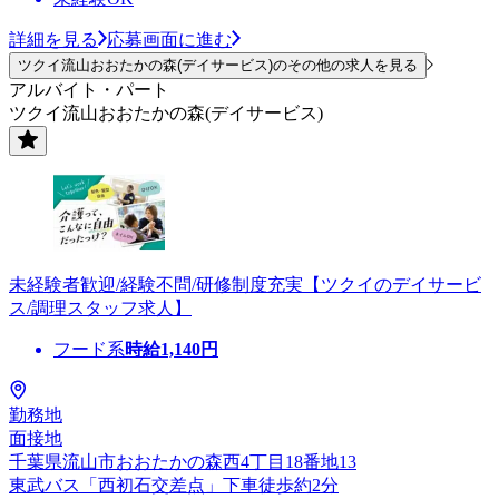
詳細を見る
応募画面に進む
ツクイ流山おおたかの森(デイサービス)のその他の求人を見る
アルバイト・パート
ツクイ流山おおたかの森(デイサービス)
未経験者歓迎/経験不問/研修制度充実【ツクイのデイサービ
ス/調理スタッフ求人】
フード系
時給
1,140
円
勤務地
面接地
千葉県流山市おおたかの森西4丁目18番地13
東武バス「西初石交差点」下車徒歩約2分