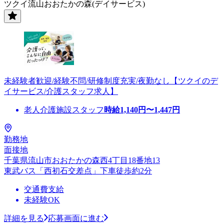
ツクイ流山おおたかの森(デイサービス)
未経験者歓迎/経験不問/研修制度充実/夜勤なし【ツクイのデ
イサービス/介護スタッフ求人】
老人介護施設スタッフ
時給
1,140
円〜
1,447
円
勤務地
面接地
千葉県流山市おおたかの森西4丁目18番地13
東武バス「西初石交差点」下車徒歩約2分
交通費支給
未経験OK
詳細を見る
応募画面に進む