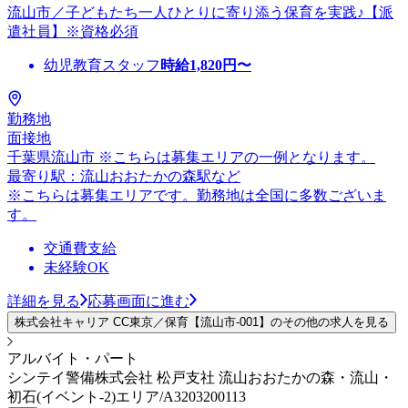
流山市／子どもたち一人ひとりに寄り添う保育を実践♪【派
遣社員】※資格必須
幼児教育スタッフ
時給
1,820
円〜
勤務地
面接地
千葉県流山市 ※こちらは募集エリアの一例となります。
最寄り駅：流山おおたかの森駅など
※こちらは募集エリアです。勤務地は全国に多数ございま
す。
交通費支給
未経験OK
詳細を見る
応募画面に進む
株式会社キャリア CC東京／保育【流山市-001】のその他の求人を見る
アルバイト・パート
シンテイ警備株式会社 松戸支社 流山おおたかの森・流山・
初石(イベント-2)エリア/A3203200113