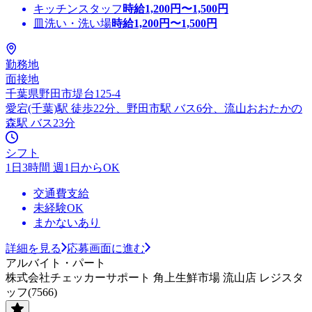
キッチンスタッフ
時給
1,200
円〜
1,500
円
皿洗い・洗い場
時給
1,200
円〜
1,500
円
勤務地
面接地
千葉県野田市堤台125-4
愛宕(千葉)駅 徒歩22分、野田市駅 バス6分、流山おおたかの
森駅 バス23分
シフト
1日3時間 週1日からOK
交通費支給
未経験OK
まかないあり
詳細を見る
応募画面に進む
アルバイト・パート
株式会社チェッカーサポート 角上生鮮市場 流山店 レジスタ
ッフ(7566)