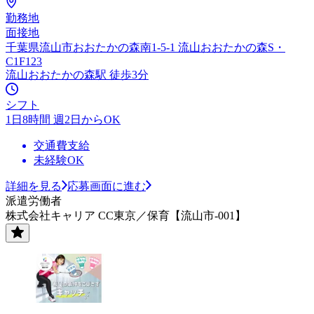
勤務地
面接地
千葉県流山市おおたかの森南1-5-1 流山おおたかの森S・
C1F123
流山おおたかの森駅 徒歩3分
シフト
1日8時間 週2日からOK
交通費支給
未経験OK
詳細を見る
応募画面に進む
派遣労働者
株式会社キャリア CC東京／保育【流山市-001】