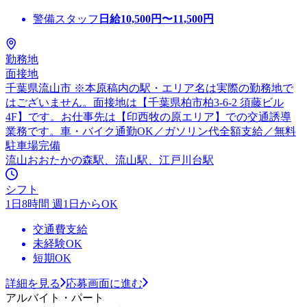
警備スタッフ
日給
10,500
円〜
11,500
円
勤務地
面接地
千葉県流山市 ※本原稿内の駅・エリア名は実際の勤務地で
はございません。面接地は【千葉県柏市柏3-6-2 須藤ビル
4F】です。お仕事先は【印西牧の原エリア】での交通誘導
業務です。車・バイク通勤OK／ガソリン代全額支給／無料
駐車場完備
流山おおたかの森駅、流山駅、江戸川台駅
シフト
1日8時間 週1日からOK
交通費支給
未経験OK
短期OK
詳細を見る
応募画面に進む
アルバイト・パート