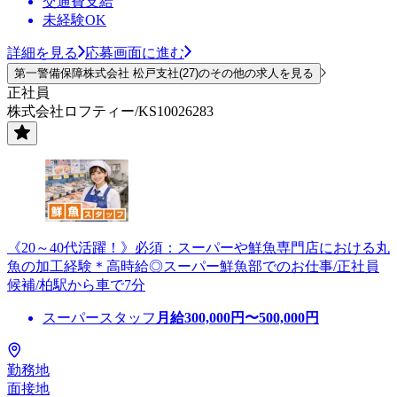
交通費支給
未経験OK
詳細を見る
応募画面に進む
第一警備保障株式会社 松戸支社(27)のその他の求人を見る
正社員
株式会社ロフティー/KS10026283
《20～40代活躍！》必須：スーパーや鮮魚専門店における丸
魚の加工経験＊高時給◎スーパー鮮魚部でのお仕事/正社員
候補/柏駅から車で7分
スーパースタッフ
月給
300,000
円〜
500,000
円
勤務地
面接地