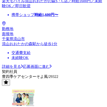
楽天モバイル流山おおたかの森S・C店／時給1600円／未経
験OK／即日歓迎
携帯ショップ
時給
1,600
円〜
勤務地
面接地
千葉県流山市
流山おおたかの森駅から徒歩1分
交通費支給
未経験OK
詳細を見る
応募画面に進む
契約社員
豊四季ケアセンターそよ風/29322