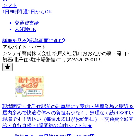
シフト
1日8時間 週1日からOK
交通費支給
未経験OK
詳細を見る
応募画面に進む
アルバイト・パート
シンテイ警備株式会社 松戸支社 流山おおたかの森・流山・
初石(北千住×駐車場警備)エリア/A3203200113
現場固定＼北千住駅前の駐車場にて案内・誘導業務／駅近＆
屋内多めで快適◎体への負担も少なく、無理なく続けやすい
現場です！週払い（毎週水曜日がお給料日）・交通費全額支
給・直行直帰・1週間毎の自由シフト制★