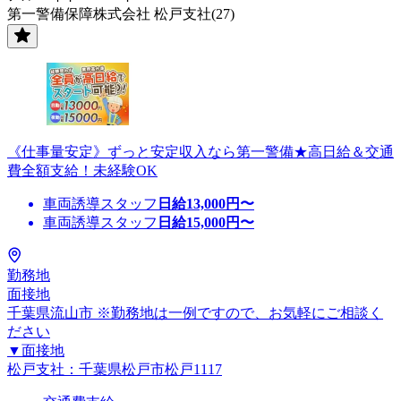
第一警備保障株式会社 松戸支社(27)
《仕事量安定》ずっと安定収入なら第一警備★高日給＆交通
費全額支給！未経験OK
車両誘導スタッフ
日給
13,000
円〜
車両誘導スタッフ
日給
15,000
円〜
勤務地
面接地
千葉県流山市 ※勤務地は一例ですので、お気軽にご相談く
ださい
▼面接地
松戸支社：千葉県松戸市松戸1117