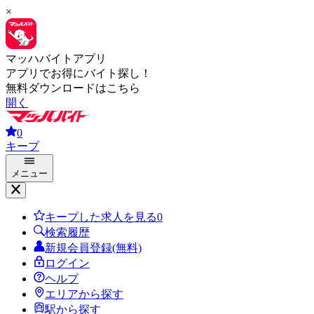
×
マッハバイトアプリ
アプリでお得にバイト探し！
無料ダウンロードはこちら
開く
0
キープ
メニュー
キープした求人を見る
0
検索履歴
新規会員登録(無料)
ログイン
ヘルプ
エリアから探す
駅から探す