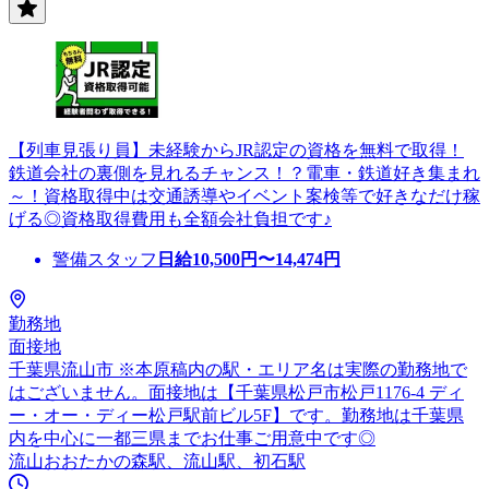
【列車見張り員】未経験からJR認定の資格を無料で取得！
鉄道会社の裏側を見れるチャンス！？電車・鉄道好き集まれ
～！資格取得中は交通誘導やイベント案検等で好きなだけ稼
げる◎資格取得費用も全額会社負担です♪
警備スタッフ
日給
10,500
円〜
14,474
円
勤務地
面接地
千葉県流山市 ※本原稿内の駅・エリア名は実際の勤務地で
はございません。面接地は【千葉県松戸市松戸1176-4 ディ
ー・オー・ディー松戸駅前ビル5F】です。勤務地は千葉県
内を中心に一都三県までお仕事ご用意中です◎
流山おおたかの森駅、流山駅、初石駅