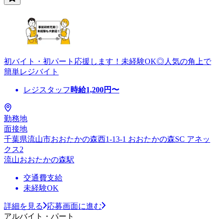
初バイト・初パート応援します！未経験OK◎人気の角上で
簡単レジバイト
レジスタッフ
時給
1,200
円〜
勤務地
面接地
千葉県流山市おおたかの森西1-13-1 おおたかの森SC アネッ
クス2
流山おおたかの森駅
交通費支給
未経験OK
詳細を見る
応募画面に進む
アルバイト・パート