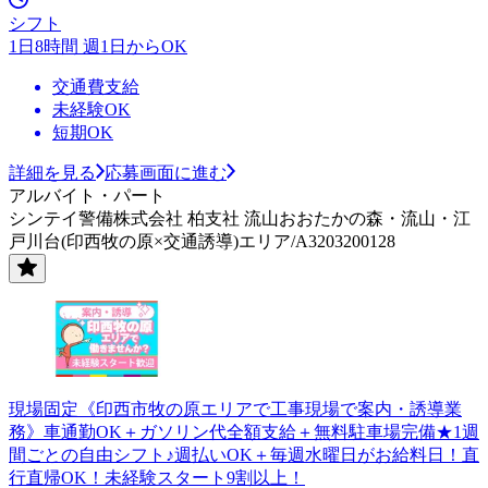
シフト
1日8時間 週1日からOK
交通費支給
未経験OK
短期OK
詳細を見る
応募画面に進む
アルバイト・パート
シンテイ警備株式会社 柏支社 流山おおたかの森・流山・江
戸川台(印西牧の原×交通誘導)エリア/A3203200128
現場固定《印西市牧の原エリアで工事現場で案内・誘導業
務》車通勤OK＋ガソリン代全額支給＋無料駐車場完備★1週
間ごとの自由シフト♪週払いOK＋毎週水曜日がお給料日！直
行直帰OK！未経験スタート9割以上！