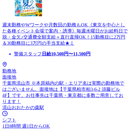
週末勤務やWワークや月数回の勤務もOK《東京を中心とし
た各種イベント会場で案内・誘導》毎週水曜日がお給料日で
脱・金欠♪交通費全額支給＋直行直帰OK！15勤務目に2万円
＆30勤務目に3万円の手当支給★ミ
警備スタッフ
日給
10,500
円〜
11,500
円
勤務地
面接地
千葉県流山市 ※本原稿内の駅・エリア名は実際の勤務地で
はございません。面接地は【千葉県柏市柏3-6-2 須藤ビル
4F】です。お仕事先は千葉県・東京都に多数ご用意してお
ります！
流山おおたかの森駅
シフト
1日8時間 週1日からOK