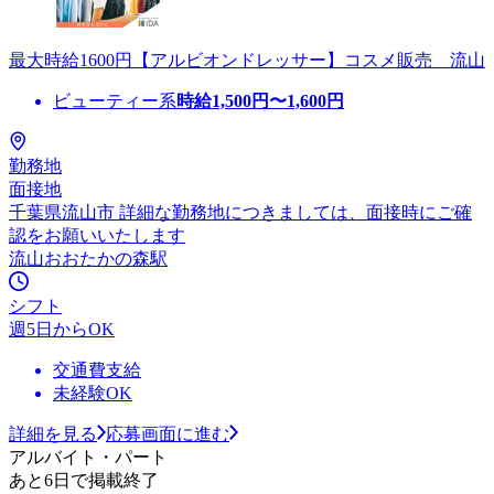
最大時給1600円【アルビオンドレッサー】コスメ販売 流山
ビューティー系
時給
1,500
円〜
1,600
円
勤務地
面接地
千葉県流山市 詳細な勤務地につきましては、面接時にご確
認をお願いいたします
流山おおたかの森駅
シフト
週5日からOK
交通費支給
未経験OK
詳細を見る
応募画面に進む
アルバイト・パート
あと6日で掲載終了