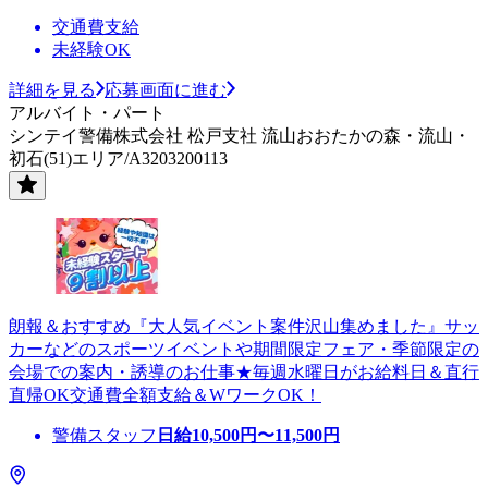
交通費支給
未経験OK
詳細を見る
応募画面に進む
アルバイト・パート
シンテイ警備株式会社 松戸支社 流山おおたかの森・流山・
初石(51)エリア/A3203200113
朗報＆おすすめ『大人気イベント案件沢山集めました』サッ
カーなどのスポーツイベントや期間限定フェア・季節限定の
会場での案内・誘導のお仕事★毎週水曜日がお給料日＆直行
直帰OK交通費全額支給＆WワークOK！
警備スタッフ
日給
10,500
円〜
11,500
円