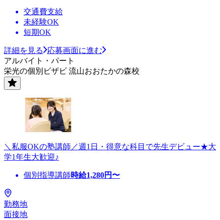
交通費支給
未経験OK
短期OK
詳細を見る
応募画面に進む
アルバイト・パート
栄光の個別ビザビ 流山おおたかの森校
＼私服OKの塾講師／週1日・得意な科目で先生デビュー★大
学1年生大歓迎♪
個別指導講師
時給
1,280
円〜
勤務地
面接地