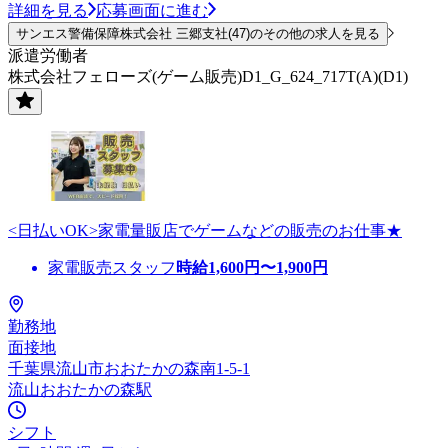
詳細を見る
応募画面に進む
サンエス警備保障株式会社 三郷支社(47)のその他の求人を見る
派遣労働者
株式会社フェローズ(ゲーム販売)D1_G_624_717T(A)(D1)
<日払いOK>家電量販店でゲームなどの販売のお仕事★
家電販売スタッフ
時給
1,600
円〜
1,900
円
勤務地
面接地
千葉県流山市おおたかの森南1-5-1
流山おおたかの森駅
シフト