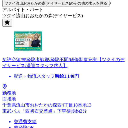
ツクイ流山おおたかの森(デイサービス)のその他の求人を見る
アルバイト・パート
ツクイ流山おおたかの森(デイサービス)
免許必須/未経験者歓迎/経験不問/研修制度充実【ツクイのデ
イサービス/送迎スタッフ求人】
配送・物流スタッフ
時給
1,140
円
勤務地
面接地
千葉県流山市おおたかの森西4丁目18番地13
東武バス「西初石交差点」下車徒歩約2分
交通費支給
未経験OK