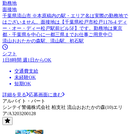
勤務地
面接地
千葉県流山市 ※本原稿内の駅・エリア名は実際の勤務地で
はございません。面接地は【千葉県松戸市松戸1176-4 ディ
ー・オー・ディー松戸駅前ビル5F】です。勤務地は東京
都・千葉県を中心に一都三県までお仕事ご用意中◎
流山おおたかの森駅、流山駅、初石駅
シフト
1日8時間 週1日からOK
交通費支給
未経験OK
短期OK
詳細を見る
応募画面に進む
アルバイト・パート
シンテイ警備株式会社 柏支社 流山おおたかの森(10)エリ
ア/A3203200128