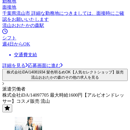
勤務地
面接地
千葉県流山市 詳細な勤務地につきましては、面接時にご確
認をお願いいたします
流山おおたかの森駅
シフト
週4日からOK
交通費支給
詳細を見る
応募画面に進む
株式会社iDA/14081934 髪色明るめOK【人気セレクトショップ】販売
流山おおたかの森のその他の求人を見る
派遣労働者
株式会社iDA/14097705 最大時給1600円【アルビオンドレッ
サー】コスメ販売 流山