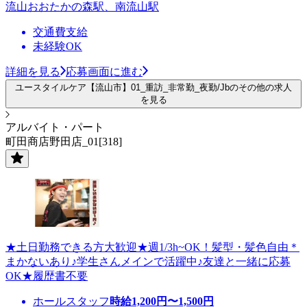
流山おおたかの森駅、南流山駅
交通費支給
未経験OK
詳細を見る
応募画面に進む
ユースタイルケア【流山市】01_重訪_非常勤_夜勤/Jbのその他の求人
を見る
アルバイト・パート
町田商店野田店_01[318]
★土日勤務できる方大歓迎★週1/3h~OK！髪型・髪色自由＊
まかないあり♪学生さんメインで活躍中♪友達と一緒に応募
OK★履歴書不要
ホールスタッフ
時給
1,200
円〜
1,500
円