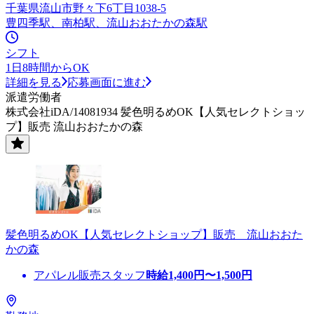
千葉県流山市野々下6丁目1038-5
豊四季駅、南柏駅、流山おおたかの森駅
シフト
1日8時間からOK
詳細を見る
応募画面に進む
派遣労働者
株式会社iDA/14081934 髪色明るめOK【人気セレクトショッ
プ】販売 流山おおたかの森
髪色明るめOK【人気セレクトショップ】販売 流山おおた
かの森
アパレル販売スタッフ
時給
1,400
円〜
1,500
円