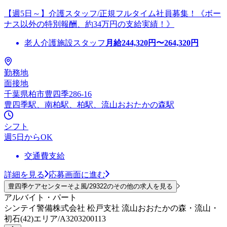
【週5日～】介護スタッフ/正規フルタイム社員募集！《ボー
ナス以外の特別報酬、約34万円の支給実績！》
老人介護施設スタッフ
月給
244,320
円〜
264,320
円
勤務地
面接地
千葉県柏市豊四季286-16
豊四季駅、南柏駅、柏駅、流山おおたかの森駅
シフト
週5日からOK
交通費支給
詳細を見る
応募画面に進む
豊四季ケアセンターそよ風/29322のその他の求人を見る
アルバイト・パート
シンテイ警備株式会社 松戸支社 流山おおたかの森・流山・
初石(42)エリア/A3203200113