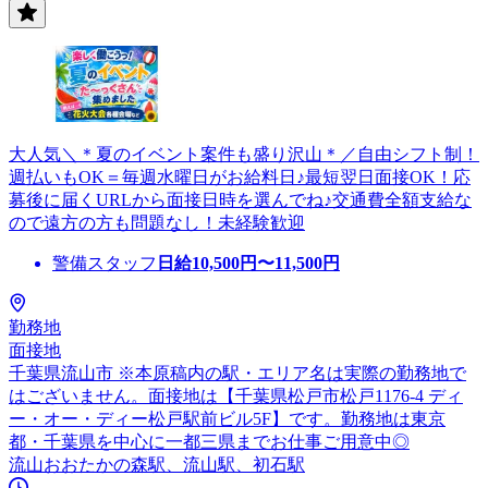
大人気＼＊夏のイベント案件も盛り沢山＊／自由シフト制！
週払いもOK＝毎週水曜日がお給料日♪最短翌日面接OK！応
募後に届くURLから面接日時を選んでね♪交通費全額支給な
ので遠方の方も問題なし！未経験歓迎
警備スタッフ
日給
10,500
円〜
11,500
円
勤務地
面接地
千葉県流山市 ※本原稿内の駅・エリア名は実際の勤務地で
はございません。面接地は【千葉県松戸市松戸1176-4 ディ
ー・オー・ディー松戸駅前ビル5F】です。勤務地は東京
都・千葉県を中心に一都三県までお仕事ご用意中◎
流山おおたかの森駅、流山駅、初石駅