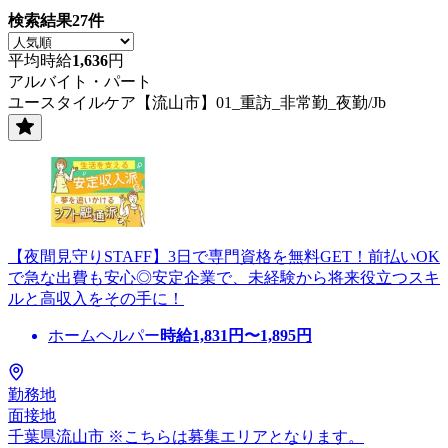
検索結果
27
件
平均時給
1,636
円
アルバイト・パート
ユースタイルケア【流山市】01_重訪_非常勤_夜勤/Jb
【夜間見守りSTAFF】3日で専門資格を無料GET！前払いOK
で急な出費も安心◎安定企業で、未経験から将来役立つスキ
ルと高収入をその手に！
ホームヘルパー
時給
1,831
円〜
1,895
円
勤務地
面接地
千葉県流山市 ※こちらは募集エリアとなります。