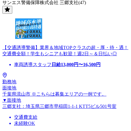
サンエス警備保障株式会社 三郷支社(47)
【交通誘導警備】業界＆地域TOPクラスの超・厚・待・遇！
交通費全額！学生もシニアも歓迎！週2日～＆日払い◎
車両誘導スタッフ
日給
13,000
円〜
16,500
円
勤務地
面接地
千葉県流山市 ※こちらは募集エリアの一例です。
▼面接地
三郷支社：埼玉県三郷市早稲田1-1-1 KTT5ビル501号室
交通費支給
未経験OK