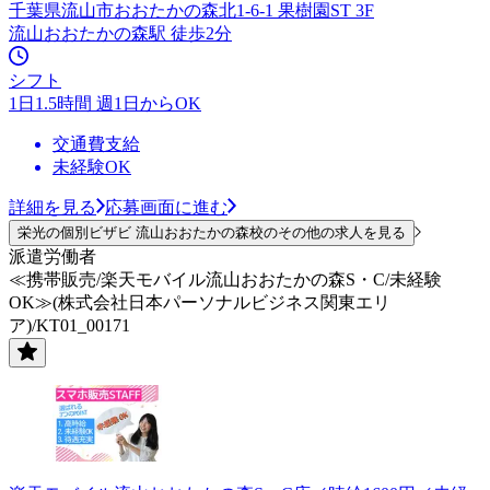
千葉県流山市おおたかの森北1-6-1 果樹園ST 3F
流山おおたかの森駅 徒歩2分
シフト
1日1.5時間 週1日からOK
交通費支給
未経験OK
詳細を見る
応募画面に進む
栄光の個別ビザビ 流山おおたかの森校のその他の求人を見る
派遣労働者
≪携帯販売/楽天モバイル流山おおたかの森S・C/未経験
OK≫(株式会社日本パーソナルビジネス関東エリ
ア)/KT01_00171