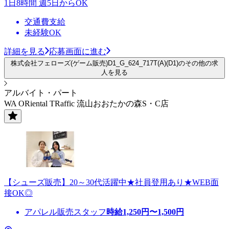
1日8時間 週5日からOK
交通費支給
未経験OK
詳細を見る
応募画面に進む
株式会社フェローズ(ゲーム販売)D1_G_624_717T(A)(D1)のその他の求
人を見る
アルバイト・パート
WA ORiental TRaffic 流山おおたかの森S・C店
【シューズ販売】20～30代活躍中★社員登用あり★WEB面
接OK◎
アパレル販売スタッフ
時給
1,250
円〜
1,500
円