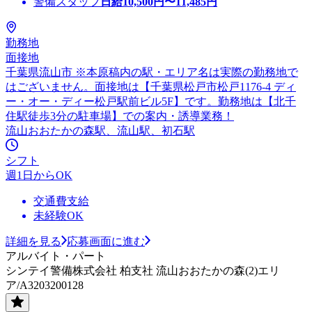
警備スタッフ
日給
10,500
円〜
11,485
円
勤務地
面接地
千葉県流山市 ※本原稿内の駅・エリア名は実際の勤務地で
はございません。面接地は【千葉県松戸市松戸1176-4 ディ
ー・オー・ディー松戸駅前ビル5F】です。勤務地は【北千
住駅徒歩3分の駐車場】での案内・誘導業務！
流山おおたかの森駅、流山駅、初石駅
シフト
週1日からOK
交通費支給
未経験OK
詳細を見る
応募画面に進む
アルバイト・パート
シンテイ警備株式会社 柏支社 流山おおたかの森(2)エリ
ア/A3203200128