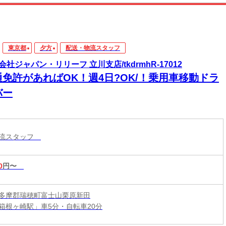
東京都
夕方
配送・物流スタッフ
会社ジャパン・リリーフ 立川支店/tkdrmhR-17012
通免許があればOK！週4日?OK/！乗用車移動ドラ
バー
物流スタッフ
0
円〜
多摩郡瑞穂町富士山栗原新田
箱根ヶ崎駅」車5分・自転車20分