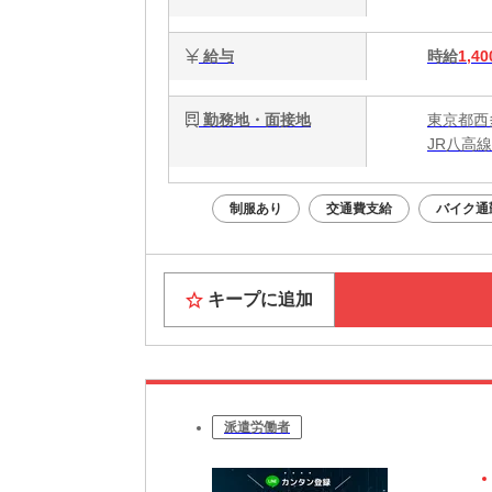
給与
時給
1,40
勤務地・面接地
東京都西
JR八高
制服あり
交通費支給
バイク通
キープに追加
派遣労働者