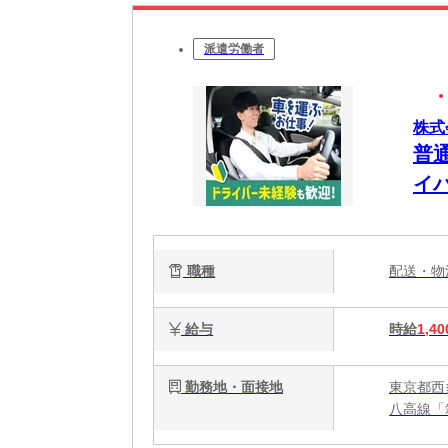
派遣労働者
株式
普
イ
職種
配送・
給与
時給
1,40
勤務地・面接地
東京都西
八高線「