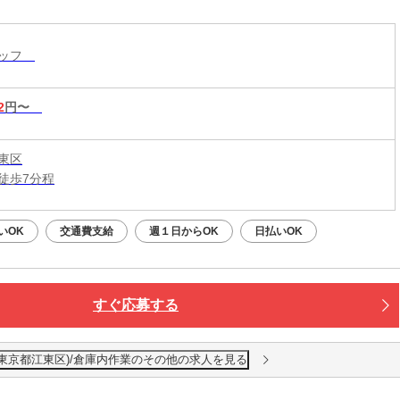
タッフ
2
円〜
東区
徒歩7分程
いOK
交通費支給
週１日からOK
日払いOK
すぐ応募する
東京都江東区)/倉庫内作業のその他の求人を見る