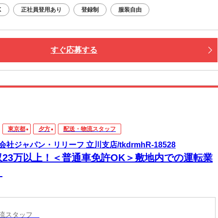
K
正社員登用あり
登録制
服装自由
すぐ応募する
東京都
夕方
配送・物流スタッフ
会社ジャパン・リリーフ 立川支店/tkdrmhR-18528
収23万以上！＜普通車免許OK＞敷地内での運転業
！
物流スタッフ