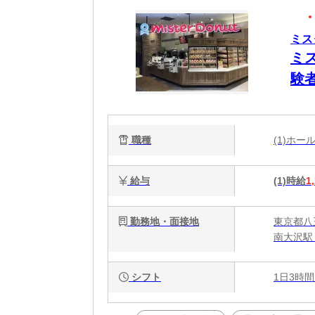
ミス
ミ
験
職種
(1)ホ
給与
(1)時給
1
勤務地・面接地
東京都八王
南大沢駅
シフト
1日3時間