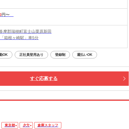
0
円〜
多摩郡瑞穂町富士山栗原新田
線「箱根ヶ崎駅」車5分
勤OK
正社員登用あり
登録制
週払いOK
すぐ応募する
東京都
夕方
倉庫スタッフ