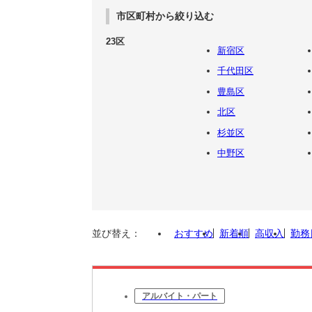
市区町村から絞り込む
23区
新宿区
千代田区
豊島区
北区
杉並区
中野区
並び替え：
おすすめ
新着順
高収入
勤務
アルバイト・パート