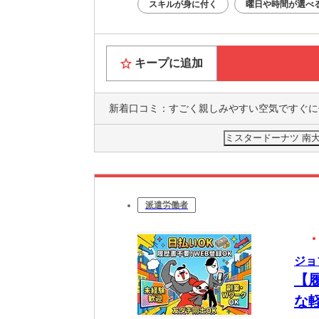
スキルが身に付く
曜日や時間が選べ
キープに追加
新着口コミ：
すごく親しみやすい空気ですぐに仕事仲間の方達
ミスタードーナツ 南大
派遣労働者
ジョ
【
な