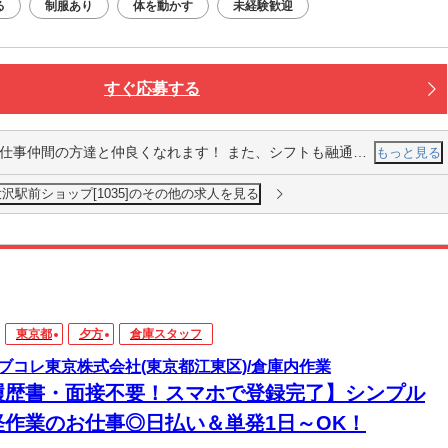
る
制服あり
体を動かす
未経験歓迎
すぐ応募する
と仲良くなれます！ また、シフトも融通がきき、とても働きやすい環境です！！！
もっと見る
沢駅前ショップ[1035]のその他の求人を見る
東京都
夕方
倉庫スタッフ
ブコレ東京株式会社(東京都江東区)/倉庫内作業
履歴書・面接不要！スマホで登録完了】シンプル
軽作業のお仕事◎日払い＆単発1日～OK！