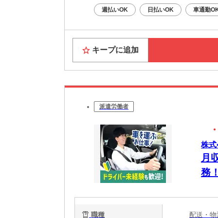
週払いOK
日払いOK
車通勤O
キープに追加
派遣労働者
株式
月
務
職種
配送・