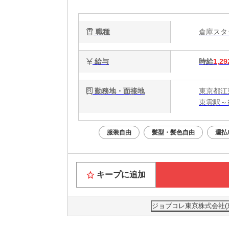
職種
倉庫ス
給与
時給
1,29
勤務地・面接地
東京都江
東雲駅～
服装自由
髪型・髪色自由
週払
キープに追加
ジョブコレ東京株式会社(