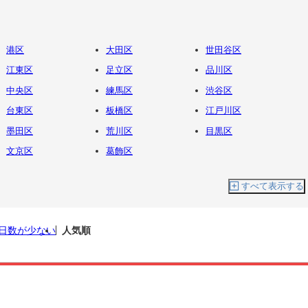
港区
大田区
世田谷区
江東区
足立区
品川区
中央区
練馬区
渋谷区
台東区
板橋区
江戸川区
墨田区
荒川区
目黒区
文京区
葛飾区
すべて表示する
日数が少ない
人気順