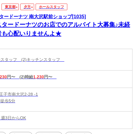
東京都
夕方
ホールスタッフ
タードーナツ 南大沢駅前ショップ[1035]
スタードーナツのお店でのアルバイト大募集♪未経
者も心配いりませんよ★
ールスタッフ (2)キッチンスタッフ
,230
円〜
(2)時給
1,230
円〜
子市南大沢2-28 -1
 徒歩5分
 週3日からOK