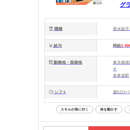
グ
職種
香水販
給与
時給
1,40
勤務地・面接地
東京都港
す
表参道駅
シフト
週5日か
スキルが身に付く
体を動かす