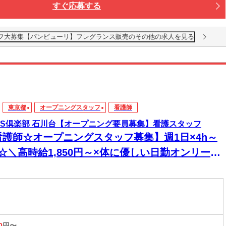
すぐ応募する
グスタッフ大募集【パンピューリ】フレグランス販売のその他の求人を見る
東京都
オープニングスタッフ
看護師
T'S倶楽部 石川台【オープニング要員募集】看護スタッフ
看護師☆オープニングスタッフ募集】週1日×4h～
☆＼高時給1,850円～×体に優しい日勤オンリー／
曜はお休み♪医療行為はほとんどありません【交通
全額支給】
0
円〜