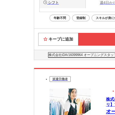
シフト
週4日か
年齢不問
登録制
スキルが身に
キープに追加
株式会社iDA/16099964 オープニン
派遣労働者
株式
リ】
オ