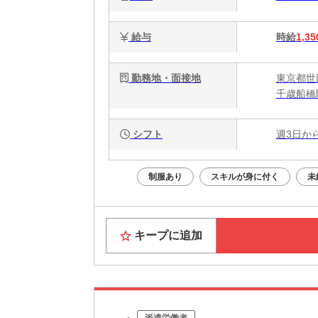
給与
時給
1,35
勤務地・面接地
東京都世田
千歳船橋
シフト
週3日か
制服あり
スキルが身に付く
未
キープに追加