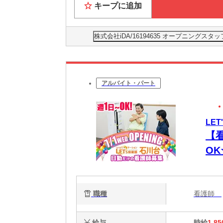
キープに追加
株式会社iDA/16194635 オープニン
アルバイト・パート
LE
【
OK
日
費
職種
看護師
給与
時給
1,85