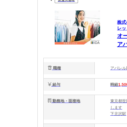
派遣労働者
株式
レッ
オ
ア
職種
アパレ
給与
時給
1,50
勤務地・面接地
東京都世
します
下北沢駅