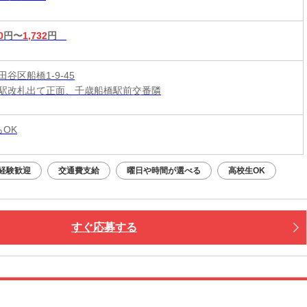
0
円〜
1,732
円
谷区船橋1-9-45
駅改札出て正面、千歳船橋駅前交番隣
らOK
経験歓迎
交通費支給
曜日や時間が選べる
高校生OK
すぐ応募する