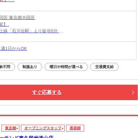
田区 東京都大田区
駅】
上線「石川台駅」より徒歩5分
黒線・大井町線「大岡山駅」より徒歩10分
上線「洗足池駅」より徒歩10分
 週1日からOK
井町線「緑が丘駅」より徒歩16分
ンまでは近隣施設で勤務可能！】
齢不問
制服あり
曜日や時間が選べる
交通費支給
'S倶楽部 自由が丘
田谷区奥沢3-37-7／東急目黒線「奥沢駅」より徒歩3分
'S倶楽部 多摩川
田区矢口1-29-13／東急多摩川線「武蔵新田駅」より徒歩5分
すぐ応募する
東京都
オープニングスタッフ
美容師