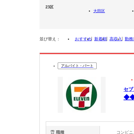
23区
大田区
並び替え：
おすすめ
新着順
高収入
勤務
アルバイト・パート
セブ
◆
職種
コンビ