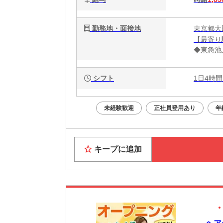
勤務地・面接地
東京都大
【最寄り
◆東急池
◆東急目
◆東急池
シフト
1日4時間
◆東急大
【オープ
未経験歓迎
正社員登用あり
年
◆LET
東京都世
◆LET
東京都大
キープに追加