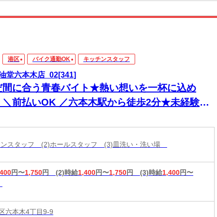
港区
バイク通勤OK
キッチンスタッフ
油堂六本木店_02[341]
だ間に合う青春バイト★熱い想いを一杯に込め
！＼前払いOK ／六本木駅から徒歩2分★未経験
K◎まかないあり♪
ッチンスタッフ (2)ホールスタッフ (3)皿洗い・洗い場
,400
円〜
1,750
円
(2)時給
1,400
円〜
1,750
円
(3)時給
1,400
円〜
区六本木4丁目9-9