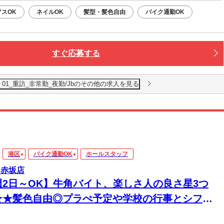
アスOK
ネイルOK
髪型・髪色自由
バイク通勤OK
すぐ応募する
1_重訪_非常勤_夜勤/Jbのその他の求人を見る
港区
バイク通勤OK
ホールスタッフ
 赤坂店
週2日～OK】牛角バイト、楽しさ人の良さ星3つ
★★髪色自由◎プラぺ予定や学校の行事とシフト
談可！学生活躍中＊