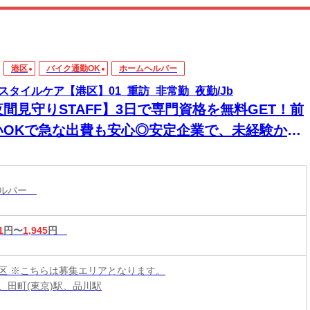
港区
バイク通勤OK
ホームヘルパー
スタイルケア【港区】01_重訪_非常勤_夜勤/Jb
夜間見守りSTAFF】3日で専門資格を無料GET！前
いOKで急な出費も安心◎安定企業で、未経験から
来役立つスキルと高収入をその手に！
ヘルパー
1
円〜
1,945
円
区 ※こちらは募集エリアとなります。
、田町(東京)駅、品川駅