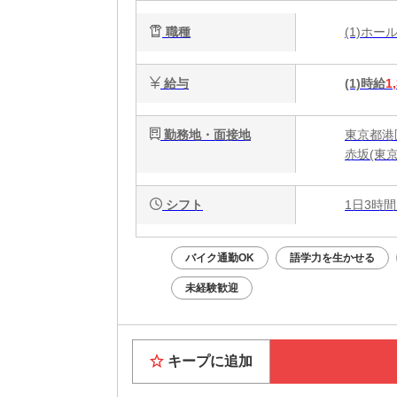
職種
(1)ホ
給与
(1)時給
1
勤務地・面接地
東京都港区
赤坂(東
シフト
1日3時間
バイク通勤OK
語学力を生かせる
未経験歓迎
キープに追加