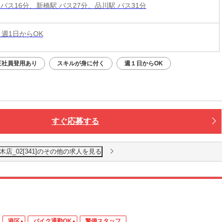
バス16分、新橋駅 バス27分、品川駅 バス31分
 週1日からOK
正社員登用あり
スキルが身に付く
週１日からOK
すぐ応募する
店_02[341]のその他の求人を見る
港区
バイク通勤OK
警備スタッフ