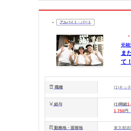
アルバイト・パート
元祖
ま
て
O
職種
(1)キ
給与
(1)時給
1
1,750
円
勤務地・面接地
東京都港