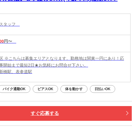
トスタッフ
00
円〜
区 ※こちらは募集エリアとなります。勤務地は関東一円にあり！応
事開始まで最短2日★お気軽にお問合せ下さい。
新橋駅、表参道駅
バイク通勤OK
ピアスOK
体を動かす
日払いOK
すぐ応募する