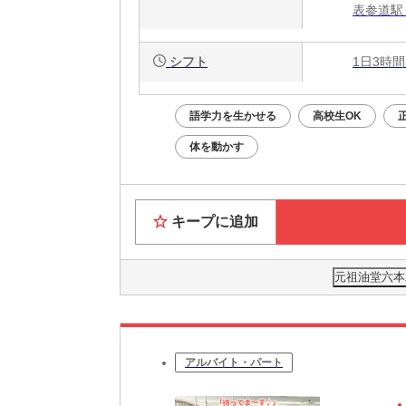
表参道駅 
シフト
1日3時間
語学力を生かせる
高校生OK
体を動かす
キープに追加
元祖油堂六本木
アルバイト・パート