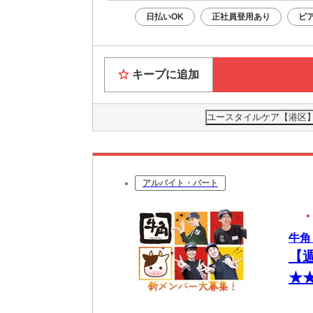
日払いOK
正社員登用あり
ピ
キープに追加
ユースタイルケア【港区】0
アルバイト・パート
牛角
【
★
相