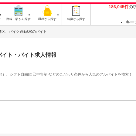
186,045件
の
す
路線・駅から探す
職種から探す
特徴から探す
キー
港区、バイク通勤OKのバイト
バイト・バイト求人情報
額）、シフト自由(自己申告制)などのこだわり条件から人気のアルバイトを検索！