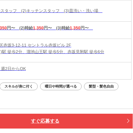
ールスタッフ (2)キッチンスタッフ (3)皿洗い・洗い場
,350
円〜
(2)時給
1,350
円〜
(3)時給
1,350
円〜
赤坂3-12-11 セントラル赤坂ビル 2F
京)駅 徒歩2分、溜池山王駅 徒歩5分、赤坂見附駅 徒歩6分
 週2日からOK
スキルが身に付く
曜日や時間が選べる
髪型・髪色自由
すぐ応募する