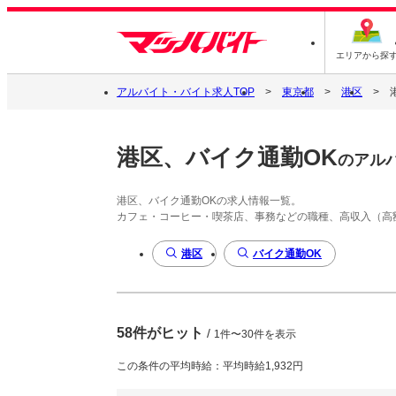
エリアから探
アルバイト・バイト求人TOP
東京都
港区
港区、バイク通勤OK
のアル
港区、バイク通勤OKの求人情報一覧。
カフェ・コーヒー・喫茶店、事務などの職種、高収入（高
港区
バイク通勤OK
58件がヒット
/
1件〜30件を表示
この条件の平均時給：平均時給1,932円