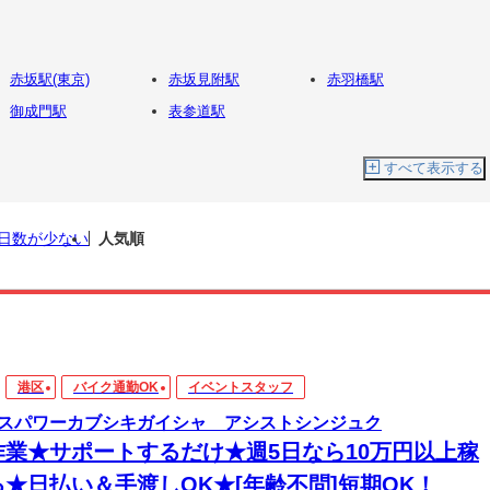
赤坂駅(東京)
赤坂見附駅
赤羽橋駅
御成門駅
表参道駅
すべて表示する
日数が少ない
人気順
港区
バイク通勤OK
イベントスタッフ
スパワーカブシキガイシャ アシストシンジュク
作業★サポートするだけ★週5日なら10万円以上稼
る★日払い＆手渡しOK★[年齢不問]短期OK！