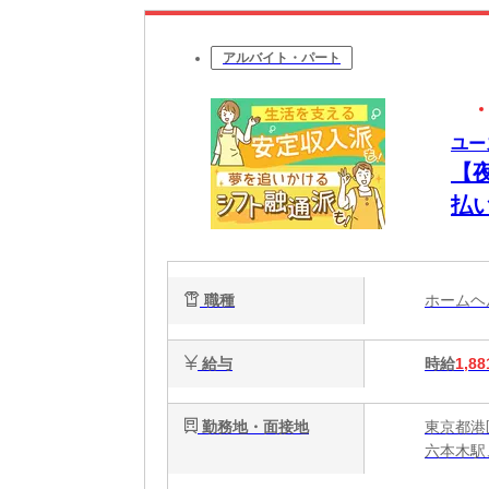
アルバイト・パート
ユー
【
払
将
職種
ホーム
給与
時給
1,88
勤務地・面接地
東京都港
六本木駅