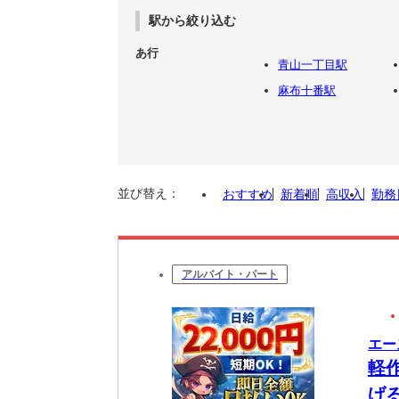
駅から絞り込む
あ行
青山一丁目駅
麻布十番駅
並び替え：
おすすめ
新着順
高収入
勤務
アルバイト・パート
エー
軽
げ