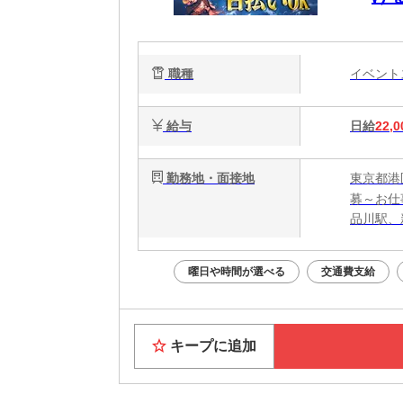
職種
イベン
給与
日給
22,0
勤務地・面接地
東京都港
募～お仕
品川駅、
曜日や時間が選べる
交通費支給
キープに追加