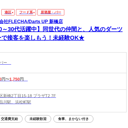
港区
フード系
居酒屋・バー
社FLECHA/Darts UP 新橋店
20～30代活躍中】同世代の仲間と、人気のダーツ
ーで接客を楽しもう！未経験OK★
・バー
0
円〜
1,750
円
新橋2丁目15-18 プラザT2 7F
品川駅、浜松町駅
交通費支給
未経験歓迎
食事、まかない付き