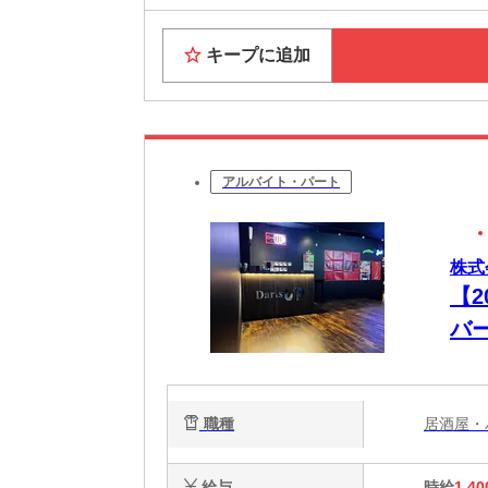
キープに追加
アルバイト・パート
株式会
【
バ
職種
居酒屋
給与
時給
1,40