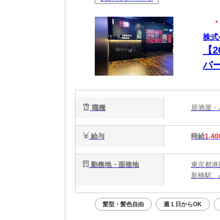
株式会
【
バ
職種
居酒屋
給与
時給
1,40
勤務地・面接地
東京都港区
新橋駅、
髪型・髪色自由
週１日からOK