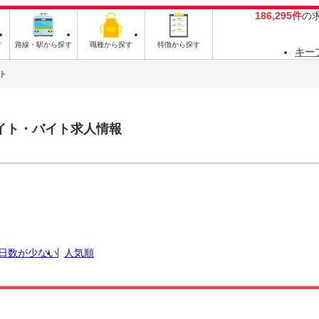
186,295件
の
す
路線・駅から探す
職種から探す
特徴から探す
キー
ト
イト・バイト求人情報
日数が少ない
人気順