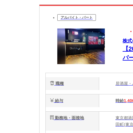
アルバイト・パート
株式会
【
バ
職種
居酒屋
給与
時給
1,40
勤務地・面接地
東京都港区
田町(東