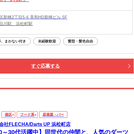
新橋2丁目5-6 美和HD新橋ビル 5F
品川駅、浜松町駅
事、まかない付き
未経験歓迎
髪型・髪色自由
すぐ応募する
港区
フード系
居酒屋・バー
社FLECHA/Darts UP 浜松町店
20～30代活躍中】同世代の仲間と、人気のダーツ