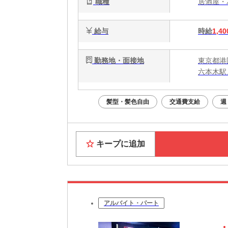
職種
居酒屋
給与
時給
1,40
勤務地・面接地
東京都港区
六本木駅
髪型・髪色自由
交通費支給
週
キープに追加
アルバイト・パート