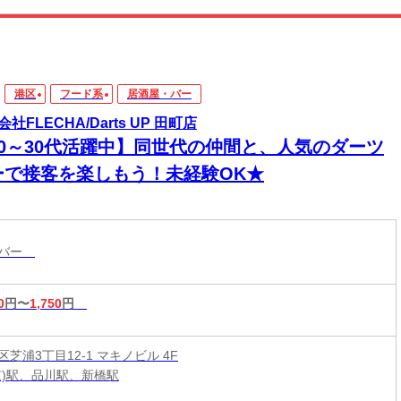
港区
フード系
居酒屋・バー
社FLECHA/Darts UP 田町店
20～30代活躍中】同世代の仲間と、人気のダーツ
ーで接客を楽しもう！未経験OK★
・バー
0
円〜
1,750
円
芝浦3丁目12-1 マキノビル 4F
京)駅、品川駅、新橋駅