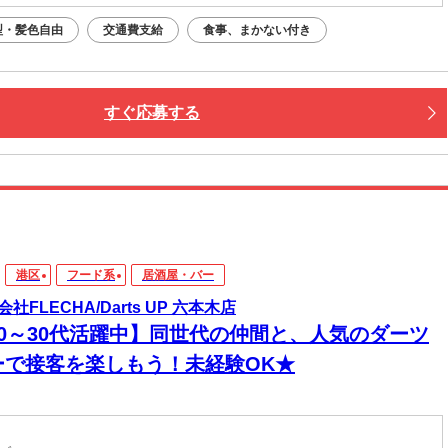
型・髪色自由
交通費支給
食事、まかない付き
すぐ応募する
港区
フード系
居酒屋・バー
社FLECHA/Darts UP 六本木店
20～30代活躍中】同世代の仲間と、人気のダーツ
ーで接客を楽しもう！未経験OK★