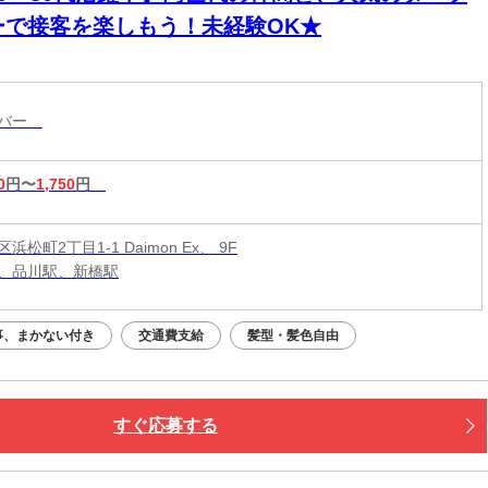
ーで接客を楽しもう！未経験OK★
・バー
0
円〜
1,750
円
浜松町2丁目1-1 Daimon Ex、 9F
、品川駅、新橋駅
事、まかない付き
交通費支給
髪型・髪色自由
すぐ応募する