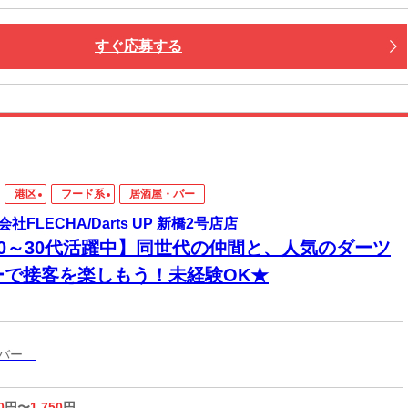
すぐ応募する
港区
フード系
居酒屋・バー
社FLECHA/Darts UP 新橋2号店店
20～30代活躍中】同世代の仲間と、人気のダーツ
ーで接客を楽しもう！未経験OK★
・バー
0
円〜
1,750
円