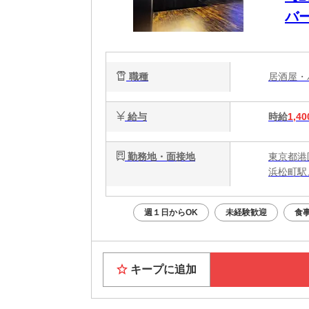
バ
職種
居酒屋
給与
時給
1,40
勤務地・面接地
東京都港区
浜松町駅
週１日からOK
未経験歓迎
食
キープに追加