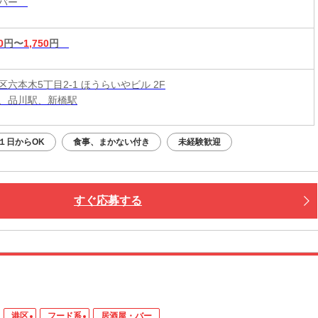
・バー
0
円〜
1,750
円
六本木5丁目2-1 ほうらいやビル 2F
、品川駅、新橋駅
１日からOK
食事、まかない付き
未経験歓迎
すぐ応募する
港区
フード系
居酒屋・バー