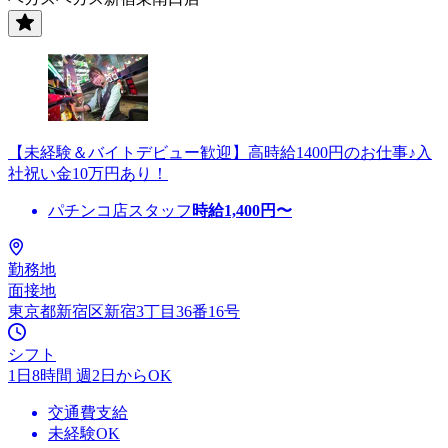
【未経験＆バイトデビュー歓迎】高時給1400円のお仕事♪入
社祝い金10万円あり！
パチンコ店スタッフ
時給
1,400
円〜
勤務地
面接地
東京都新宿区新宿3丁目36番16号
シフト
1日8時間 週2日からOK
交通費支給
未経験OK