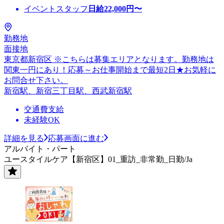
イベントスタッフ
日給
22,000
円〜
勤務地
面接地
東京都新宿区 ※こちらは募集エリアとなります。勤務地は
関東一円にあり！応募～お仕事開始まで最短2日★お気軽に
お問合せ下さい。
新宿駅、新宿三丁目駅、西武新宿駅
交通費支給
未経験OK
詳細を見る
応募画面に進む
アルバイト・パート
ユースタイルケア【新宿区】01_重訪_非常勤_日勤/Ja