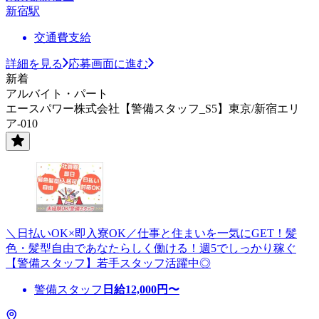
新宿駅
交通費支給
詳細を見る
応募画面に進む
新着
アルバイト・パート
エースパワー株式会社【警備スタッフ_S5】東京/新宿エリ
ア-010
＼日払いOK×即入寮OK／仕事と住まいを一気にGET！髪
色・髪型自由であなたらしく働ける！週5でしっかり稼ぐ
【警備スタッフ】若手スタッフ活躍中◎
警備スタッフ
日給
12,000
円〜