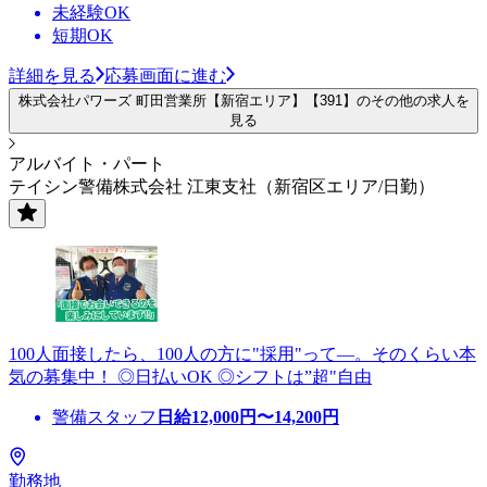
未経験OK
短期OK
詳細を見る
応募画面に進む
株式会社パワーズ 町田営業所【新宿エリア】【391】のその他の求人を
見る
アルバイト・パート
テイシン警備株式会社 江東支社（新宿区エリア/日勤）
100人面接したら、100人の方に"採用"って―。そのくらい本
気の募集中！ ◎日払いOK ◎シフトは”超"自由
警備スタッフ
日給
12,000
円〜
14,200
円
勤務地