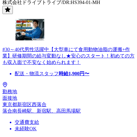
株式会社ドライブトライブ/DR:HS394-01-MH
#30～40代男性活躍中【大型車にて食用動物油脂の運搬+作
業】研修期間の給与変動なし★安心のスタート！初めての方
も収入面で不安なく始められます！
配送・物流スタッフ
時給
1,900
円〜
勤務地
面接地
東京都新宿区西落合
落合南長崎駅、新宿駅、高田馬場駅
交通費支給
未経験OK