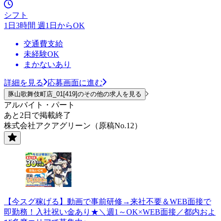
シフト
1日3時間 週1日からOK
交通費支給
未経験OK
まかないあり
詳細を見る
応募画面に進む
豚山歌舞伎町店_01[419]のその他の求人を見る
アルバイト・パート
あと2日で掲載終了
株式会社アクアグリーン（原稿No.12）
【今スグ稼げる】動画で事前研修→来社不要＆WEB面接で
即勤務！入社祝い金あり★＼週1～OK×WEB面接／都内およ