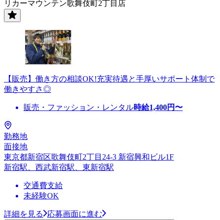
リカーマウンテン歌舞伎町2丁目店
【販売】働き方の相談OK!充実待遇と手厚いサポート体制で
働きやすさ◎
販売・ファッション・レンタル
時給
1,400
円〜
勤務地
面接地
東京都新宿区歌舞伎町2丁目24-3 新宿興和ビル1F
新宿駅、西武新宿駅、東新宿駅
交通費支給
未経験OK
詳細を見る
応募画面に進む