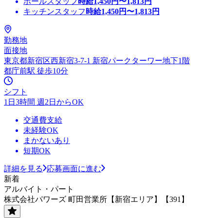
ホールスタッフ
時給
1,450
円〜
1,813
円
キッチンスタッフ
時給
1,450
円〜
1,813
円
勤務地
面接地
東京都新宿区西新宿3-7-1 新宿パークターワー地下1階
都庁前駅 徒歩10分
シフト
1日3時間 週2日からOK
交通費支給
未経験OK
まかないあり
短期OK
詳細を見る
応募画面に進む
新着
アルバイト・パート
株式会社パワーズ 町田営業所【新宿エリア】【391】