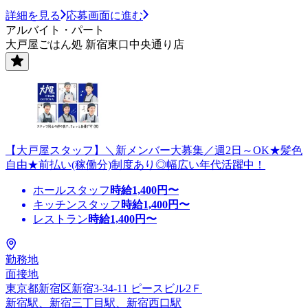
詳細を見る
応募画面に進む
アルバイト・パート
大戸屋ごはん処 新宿東口中央通り店
【大戸屋スタッフ】＼新メンバー大募集／週2日～OK★髪色
自由★前払い(稼働分)制度あり◎幅広い年代活躍中！
ホールスタッフ
時給
1,400
円〜
キッチンスタッフ
時給
1,400
円〜
レストラン
時給
1,400
円〜
勤務地
面接地
東京都新宿区新宿3-34-11 ピースビル2Ｆ
新宿駅、新宿三丁目駅、新宿西口駅