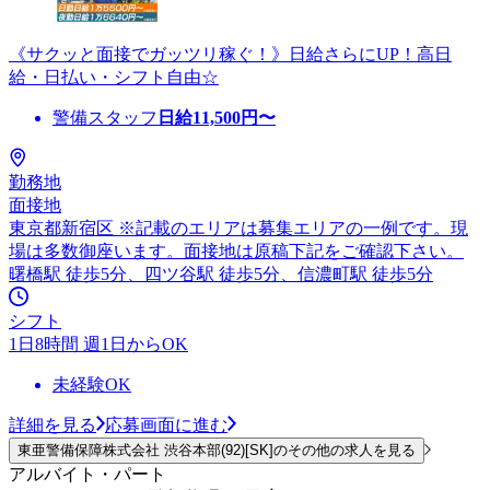
《サクッと面接でガッツリ稼ぐ！》日給さらにUP！高日
給・日払い・シフト自由☆
警備スタッフ
日給
11,500
円〜
勤務地
面接地
東京都新宿区 ※記載のエリアは募集エリアの一例です。現
場は多数御座います。面接地は原稿下記をご確認下さい。
曙橋駅 徒歩5分、四ツ谷駅 徒歩5分、信濃町駅 徒歩5分
シフト
1日8時間 週1日からOK
未経験OK
詳細を見る
応募画面に進む
東亜警備保障株式会社 渋谷本部(92)[SK]のその他の求人を見る
アルバイト・パート