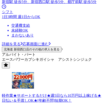
新宿駅 徒歩5分、新宿西口駅 徒歩5分、都庁前駅 徒歩5分
シフト
1日3時間 週1日からOK
交通費支給
未経験OK
まかないあり
詳細を見る
応募画面に進む
北海道 新宿西口店のその他の求人を見る
アルバイト・パート
エースパワーカブシキガイシャ アシストシンジュク
軽作業★サポートするだけ★週5日なら10万円以上稼げる★
日払い＆手渡しOK★[年齢不問]短期OK！