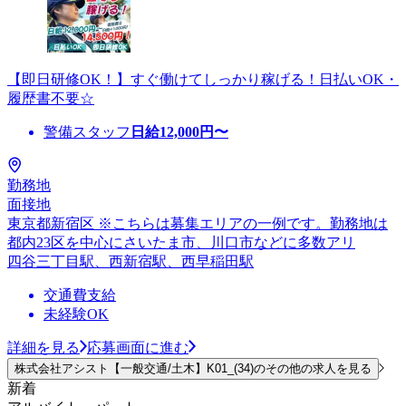
【即日研修OK！】すぐ働けてしっかり稼げる！日払いOK・
履歴書不要☆
警備スタッフ
日給
12,000
円〜
勤務地
面接地
東京都新宿区 ※こちらは募集エリアの一例です。勤務地は
都内23区を中心にさいたま市、川口市などに多数アリ
四谷三丁目駅、西新宿駅、西早稲田駅
交通費支給
未経験OK
詳細を見る
応募画面に進む
株式会社アシスト【一般交通/土木】K01_(34)のその他の求人を見る
新着