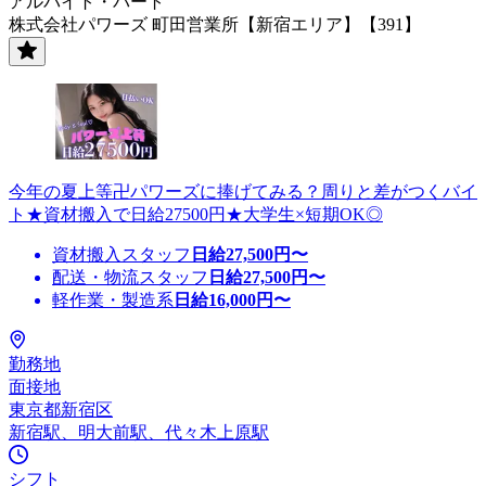
アルバイト・パート
株式会社パワーズ 町田営業所【新宿エリア】【391】
今年の夏上等卍パワーズに捧げてみる？周りと差がつくバイ
ト★資材搬入で日給27500円★大学生×短期OK◎
資材搬入スタッフ
日給
27,500
円〜
配送・物流スタッフ
日給
27,500
円〜
軽作業・製造系
日給
16,000
円〜
勤務地
面接地
東京都新宿区
新宿駅、明大前駅、代々木上原駅
シフト