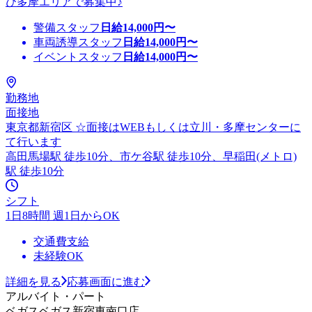
び多摩エリアで募集中♪
警備スタッフ
日給
14,000
円〜
車両誘導スタッフ
日給
14,000
円〜
イベントスタッフ
日給
14,000
円〜
勤務地
面接地
東京都新宿区 ☆面接はWEBもしくは立川・多摩センターに
て行います
高田馬場駅 徒歩10分、市ケ谷駅 徒歩10分、早稲田(メトロ)
駅 徒歩10分
シフト
1日8時間 週1日からOK
交通費支給
未経験OK
詳細を見る
応募画面に進む
アルバイト・パート
ベガスベガス新宿東南口店