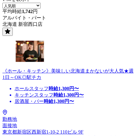
平均時給
1,742
円
アルバイト・パート
北海道 新宿西口店
《ホール・キッチン》美味しい北海道まかないが大人気★週
1日～OK◎駅チカ
ホールスタッフ
時給
1,300
円〜
キッチンスタッフ
時給
1,300
円〜
居酒屋・バー
時給
1,300
円〜
勤務地
面接地
東京都新宿区西新宿1-10-2 110ビル 9F