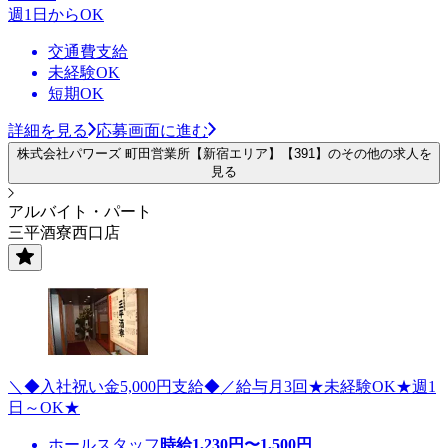
週1日からOK
交通費支給
未経験OK
短期OK
詳細を見る
応募画面に進む
株式会社パワーズ 町田営業所【新宿エリア】【391】のその他の求人を
見る
アルバイト・パート
三平酒寮西口店
＼◆入社祝い金5,000円支給◆／給与月3回★未経験OK★週1
日～OK★
ホールスタッフ
時給
1,230
円〜
1,500
円