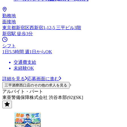
勤務地
面接地
東京都新宿区西新宿1-12-5 三平ビル3階
新宿駅 徒歩3分
シフト
1日5.5時間 週1日からOK
交通費支給
未経験OK
詳細を見る
応募画面に進む
三平酒寮西口店のその他の求人を見る
アルバイト・パート
東亜警備保障株式会社 渋谷本部(92)[SK]