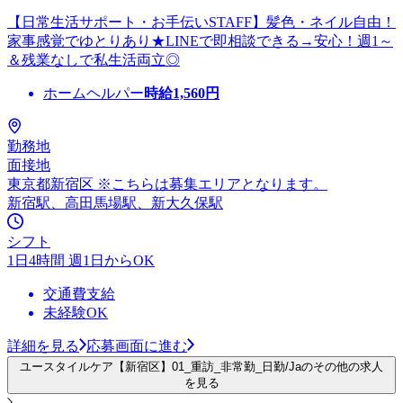
【日常生活サポート・お手伝いSTAFF】髪色・ネイル自由！
家事感覚でゆとりあり★LINEで即相談できる→安心！週1～
＆残業なしで私生活両立◎
ホームヘルパー
時給
1,560
円
勤務地
面接地
東京都新宿区 ※こちらは募集エリアとなります。
新宿駅、高田馬場駅、新大久保駅
シフト
1日4時間 週1日からOK
交通費支給
未経験OK
詳細を見る
応募画面に進む
ユースタイルケア【新宿区】01_重訪_非常勤_日勤/Jaのその他の求人
を見る