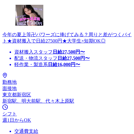
今年の夏上等卍パワーズに捧げてみる？周りと差がつくバイ
ト★資材搬入で日給27500円★大学生×短期OK◎
資材搬入スタッフ
日給
27,500
円〜
配送・物流スタッフ
日給
27,500
円〜
軽作業・製造系
日給
16,000
円〜
勤務地
面接地
東京都新宿区
新宿駅、明大前駅、代々木上原駅
シフト
週1日からOK
交通費支給