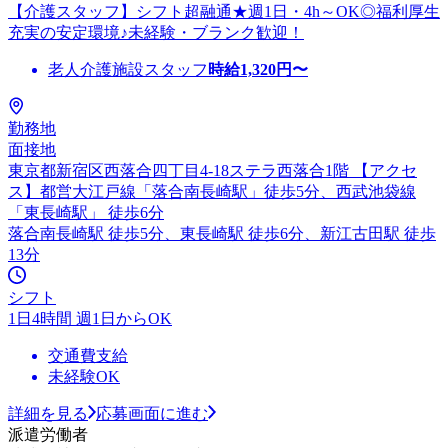
【介護スタッフ】シフト超融通★週1日・4h～OK◎福利厚生
充実の安定環境♪未経験・ブランク歓迎！
老人介護施設スタッフ
時給
1,320
円〜
勤務地
面接地
東京都新宿区西落合四丁目4-18ステラ西落合1階 【アクセ
ス】都営大江戸線「落合南長崎駅」徒歩5分、西武池袋線
「東長崎駅」 徒歩6分
落合南長崎駅 徒歩5分、東長崎駅 徒歩6分、新江古田駅 徒歩
13分
シフト
1日4時間 週1日からOK
交通費支給
未経験OK
詳細を見る
応募画面に進む
派遣労働者