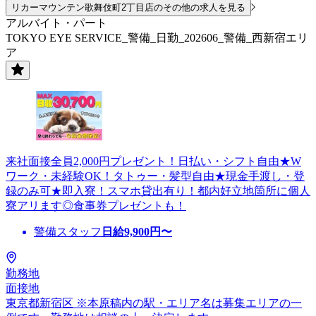
リカーマウンテン歌舞伎町2丁目店のその他の求人を見る
アルバイト・パート
TOKYO EYE SERVICE_警備_日勤_202606_警備_西新宿エリ
ア
来社面接全員2,000円プレゼント！日払い・シフト自由★W
ワーク・未経験OK！タトゥー・髪型自由★現金手渡し・登
録のみ可★即入寮！スマホ貸出有り！都内好立地箇所に個人
寮アリます◎食事券プレゼントも！
警備スタッフ
日給
9,900
円〜
勤務地
面接地
東京都新宿区 ※本原稿内の駅・エリア名は募集エリアの一