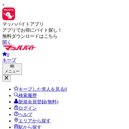
×
マッハバイトアプリ
アプリでお得にバイト探し！
無料ダウンロードはこちら
開く
0
キープ
メニュー
キープした求人を見る
0
検索履歴
新規会員登録(無料)
ログイン
ヘルプ
エリアから探す
駅から探す