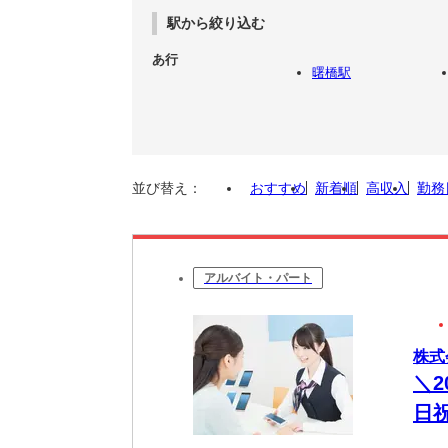
駅から絞り込む
あ行
曙橋駅
並び替え：
おすすめ
新着順
高収入
勤務
アルバイト・パート
株式
＼2
日
あ