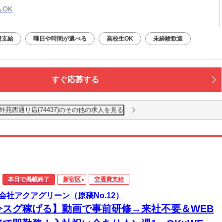
らOK
費支給
曜日や時間が選べる
高校生OK
未経験歓迎
すぐ応募する
外苑西通り店(74437)のその他の求人を見る
本日で掲載終了
新宿区
交通費支給
会社アクアグリーン（原稿No.12）
今スグ稼げる】動画で事前研修→来社不要＆WEB