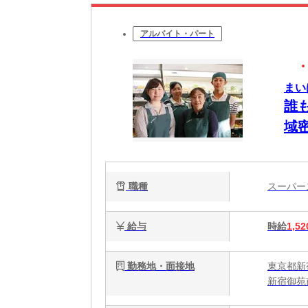
アルバイト・パート
まい
誰
域
職種
スーパ
給与
時給
1,52
勤務地・面接地
東京都新宿
新宿御苑