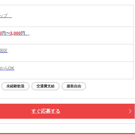
ョップ
0
円〜
3,000
円
宿区
からOK
未経験歓迎
交通費支給
服装自由
すぐ応募する