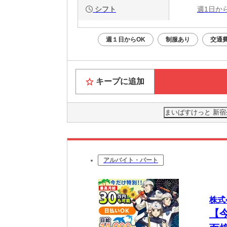
シフト
週1日か
週１日からOK
制服あり
交通
キープに追加
まいばすけっと 新宿
アルバイト・パート
株式
【