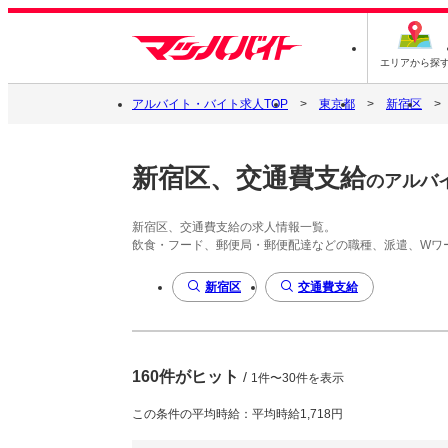
エリアから探
アルバイト・バイト求人TOP
東京都
新宿区
新宿区、交通費支給
のアルバ
新宿区、交通費支給の求人情報一覧。
飲食・フード、郵便局・郵便配達などの職種、派遣、Wワ
新宿区
交通費支給
160件がヒット
/
1件〜30件を表示
この条件の平均時給：平均時給1,718円