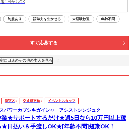
 週1日からOK
制服あり
語学力を生かせる
未経験歓迎
年齢不問
すぐ応募する
新宿西口店のその他の求人を見る
新宿区
交通費支給
イベントスタッフ
スパワーカブシキガイシャ アシストシンジュク
作業★サポートするだけ★週5日なら10万円以上稼
る★日払い＆手渡しOK★[年齢不問]短期OK！