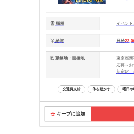
職種
イベン
給与
日給
22,0
勤務地・面接地
東京都新
応募～お
新宿駅、
交通費支給
体を動かす
曜日や
キープに追加