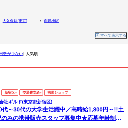
大久保駅(東京)
面影橋駅
すべて表示する
日数が少ない
人気順
新宿区
交通費支給
携帯ショップ
会社ギルド(東京都新宿区)
0代～30代の大学生活躍中／高時給1,800円～!!土
祝のみの携帯販売スタッフ募集中★応募年齢制限
り★