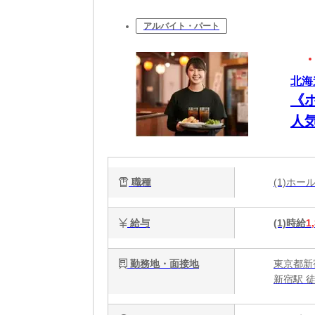
アルバイト・パート
北海
《
人
職種
(1)ホ
給与
(1)時給
1
勤務地・面接地
東京都新宿
新宿駅 