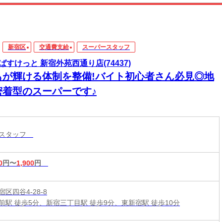
新宿区
交通費支給
スーパースタッフ
ばすけっと 新宿外苑西通り店(74437)
もが輝ける体制を整備!バイト初心者さん必見◎地
密着型のスーパーです♪
ースタッフ
0
円〜
1,900
円
区四谷4-28-8
前駅 徒歩5分、新宿三丁目駅 徒歩9分、東新宿駅 徒歩10分