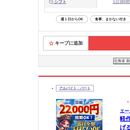
シフト
1日3時間
週１日からOK
食事、まかない付き
キープに追加
北海道 
アルバイト・パート
エー
軽
げ