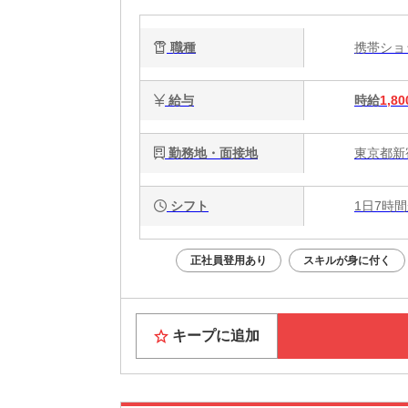
職種
携帯シ
給与
時給
1,80
勤務地・面接地
東京都新
シフト
1日7時間
正社員登用あり
スキルが身に付く
キープに追加