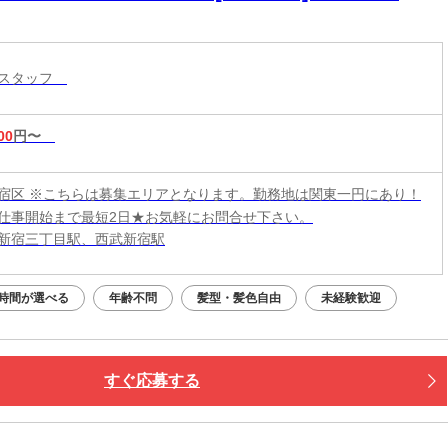
トスタッフ
00
円〜
宿区 ※こちらは募集エリアとなります。勤務地は関東一円にあり！
仕事開始まで最短2日★お気軽にお問合せ下さい。
新宿三丁目駅、西武新宿駅
時間が選べる
年齢不問
髪型・髪色自由
未経験歓迎
すぐ応募する