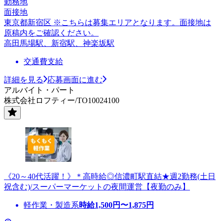
勤務地
面接地
東京都新宿区 ※こちらは募集エリアとなります。面接地は
原稿内をご確認ください。
高田馬場駅、新宿駅、神楽坂駅
交通費支給
詳細を見る
応募画面に進む
アルバイト・パート
株式会社ロフティー/TO10024100
《20～40代活躍！》＊高時給◎信濃町駅直結★週2勤務(土日
祝含む)/スーパーマーケットの夜間運営【夜勤のみ】
軽作業・製造系
時給
1,500
円〜
1,875
円