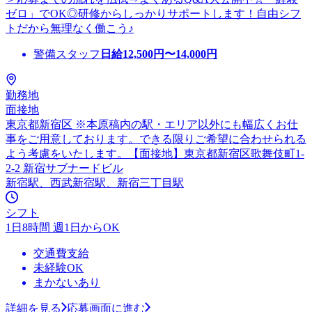
ゼロ」でOK◎研修からしっかりサポートします！自由シフ
トだから無理なく働こう♪
警備スタッフ
日給
12,500
円〜
14,000
円
勤務地
面接地
東京都新宿区 ※本原稿内の駅・エリア以外にも幅広くお仕
事をご用意しております。できる限りご希望に合わせられる
よう考慮をいたします。【面接地】東京都新宿区歌舞伎町1-
2-2 新宿サブナードビル
新宿駅、西武新宿駅、新宿三丁目駅
シフト
1日8時間 週1日からOK
交通費支給
未経験OK
まかないあり
詳細を見る
応募画面に進む