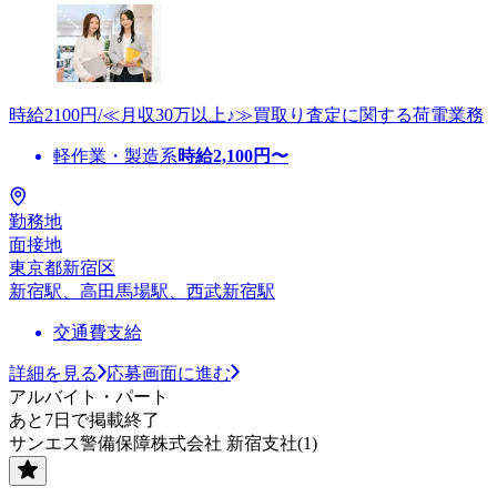
時給2100円/≪月収30万以上♪≫買取り査定に関する荷電業務
軽作業・製造系
時給
2,100
円〜
勤務地
面接地
東京都新宿区
新宿駅、高田馬場駅、西武新宿駅
交通費支給
詳細を見る
応募画面に進む
アルバイト・パート
あと7日で掲載終了
サンエス警備保障株式会社 新宿支社(1)