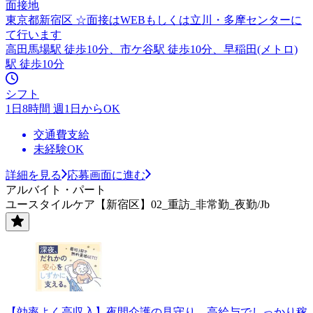
面接地
東京都新宿区 ☆面接はWEBもしくは立川・多摩センターに
て行います
高田馬場駅 徒歩10分、市ケ谷駅 徒歩10分、早稲田(メトロ)
駅 徒歩10分
シフト
1日8時間 週1日からOK
交通費支給
未経験OK
詳細を見る
応募画面に進む
アルバイト・パート
ユースタイルケア【新宿区】02_重訪_非常勤_夜勤/Jb
【効率よく高収入】夜間介護の見守り。高給与でしっかり稼