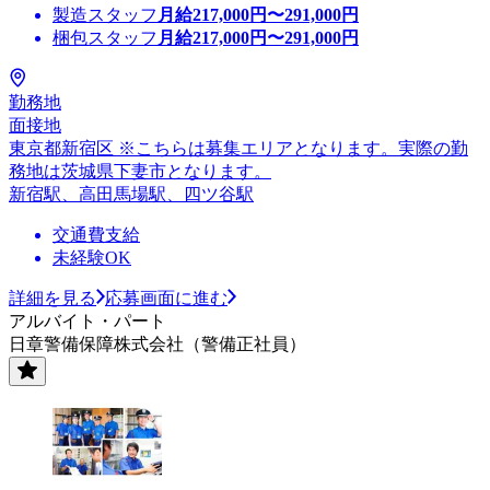
製造スタッフ
月給
217,000
円〜
291,000
円
梱包スタッフ
月給
217,000
円〜
291,000
円
勤務地
面接地
東京都新宿区 ※こちらは募集エリアとなります。実際の勤
務地は茨城県下妻市となります。
新宿駅、高田馬場駅、四ツ谷駅
交通費支給
未経験OK
詳細を見る
応募画面に進む
アルバイト・パート
日章警備保障株式会社（警備正社員）