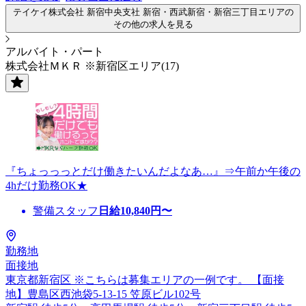
テイケイ株式会社 新宿中央支社 新宿・西武新宿・新宿三丁目エリアの
その他の求人を見る
アルバイト・パート
株式会社ＭＫＲ ※新宿区エリア(17)
『ちょっっっとだけ働きたいんだよなあ…』⇒午前か午後の
4hだけ勤務OK★
警備スタッフ
日給
10,840
円〜
勤務地
面接地
東京都新宿区 ※こちらは募集エリアの一例です。 【面接
地】豊島区西池袋5-13-15 笠原ビル102号