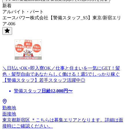
新着
アルバイト・パート
エースパワー株式会社【警備スタッフ_S5】東京/新宿エリ
ア-006
＼日払いOK×即入寮OK／仕事と住まいを一気にGET！髪
色・髪型自由であなたらしく働ける！週5でしっかり稼ぐ
【警備スタッフ】若手スタッフ活躍中◎
警備スタッフ
日給
12,000
円〜
勤務地
面接地
東京都新宿区 ＊こちらは募集エリアとなります。詳細は面
接時にご確認ください。