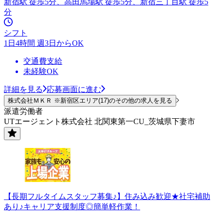
新宿駅 徒歩5分、高田馬場駅 徒歩5分、新宿三丁目駅 徒歩5
分
シフト
1日4時間 週3日からOK
交通費支給
未経験OK
詳細を見る
応募画面に進む
株式会社ＭＫＲ ※新宿区エリア(17)のその他の求人を見る
派遣労働者
UTエージェント株式会社 北関東第一CU_茨城県下妻市
【長期フルタイムスタッフ募集♪】住み込み歓迎★社宅補助
あり♪キャリア支援制度◎簡単軽作業！