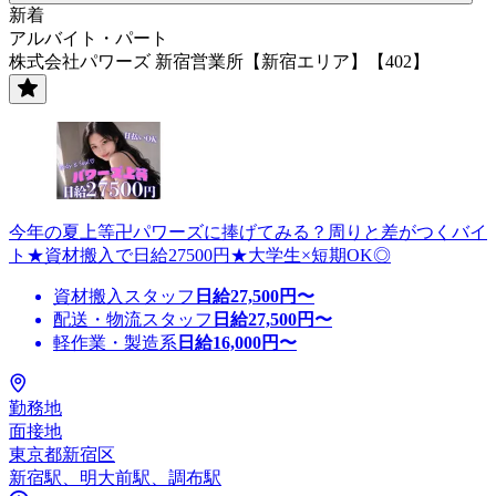
新着
アルバイト・パート
株式会社パワーズ 新宿営業所【新宿エリア】【402】
今年の夏上等卍パワーズに捧げてみる？周りと差がつくバイ
ト★資材搬入で日給27500円★大学生×短期OK◎
資材搬入スタッフ
日給
27,500
円〜
配送・物流スタッフ
日給
27,500
円〜
軽作業・製造系
日給
16,000
円〜
勤務地
面接地
東京都新宿区
新宿駅、明大前駅、調布駅