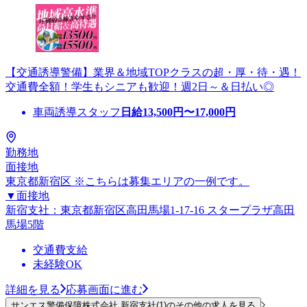
【交通誘導警備】業界＆地域TOPクラスの超・厚・待・遇！
交通費全額！学生もシニアも歓迎！週2日～＆日払い◎
車両誘導スタッフ
日給
13,500
円〜
17,000
円
勤務地
面接地
東京都新宿区 ※こちらは募集エリアの一例です。
▼面接地
新宿支社：東京都新宿区高田馬場1-17-16 スタープラザ高田
馬場5階
交通費支給
未経験OK
詳細を見る
応募画面に進む
サンエス警備保障株式会社 新宿支社(1)のその他の求人を見る