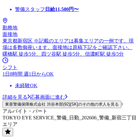
警備スタッフ
日給
11,500
円〜
勤務地
面接地
東京都新宿区 ※記載のエリアは募集エリアの一例です。現
場は多数御座います。面接地は原稿下記をご確認下さい。
曙橋駅 徒歩5分、四ツ谷駅 徒歩5分、信濃町駅 徒歩5分
シフト
1日8時間 週1日からOK
未経験OK
詳細を見る
応募画面に進む
東亜警備保障株式会社 渋谷本部(92)[SK]のその他の求人を見る
アルバイト・パート
TOKYO EYE SERVICE_警備_日勤_202606_警備_新宿三丁目
エリア