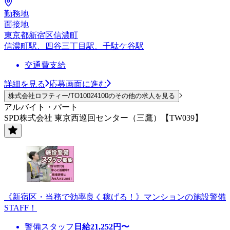
勤務地
面接地
東京都新宿区信濃町
信濃町駅、四谷三丁目駅、千駄ケ谷駅
交通費支給
詳細を見る
応募画面に進む
株式会社ロフティー/TO10024100のその他の求人を見る
アルバイト・パート
SPD株式会社 東京西巡回センター（三鷹）【TW039】
《新宿区・当務で効率良く稼げる！》マンションの施設警備
STAFF！
警備スタッフ
日給
21,252
円〜