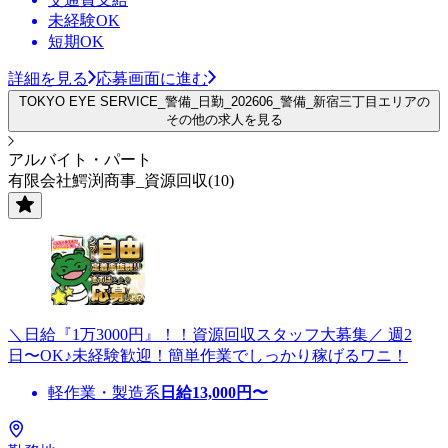
未経験OK
短期OK
詳細を見る
応募画面に進む
TOKYO EYE SERVICE_警備_日勤_202606_警備_新宿三丁目エリアの
その他の求人を見る
アルバイト・パート
有限会社鰐渕商事_資源回収(10)
＼日給『1万3000円』！！資源回収スタッフ大募集／ 週2
日〜OK♪未経験歓迎！簡単作業でしっかり稼げるワニ！
軽作業・製造系
日給
13,000
円〜