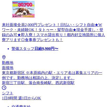
来社面接全員2,000円プレゼント！日払い・シフト自由★W
ワーク・未経験OK！タトゥー・髪型自由★現金手渡し・登
録のみ可★即入寮！スマホ貸出有り！都内好立地箇所に個人
寮アリます◎食事券プレゼントも！
警備スタッフ
日給
9,900
円〜
勤務地
面接地
東京都新宿区 ※本原稿内の駅・エリア名は募集エリアの一
例です。勤務地は相談の上、決定します。
新宿三丁目駅、落合南長崎駅、西武新宿駅
シフト
1日8時間 週1日からOK
交通費支給