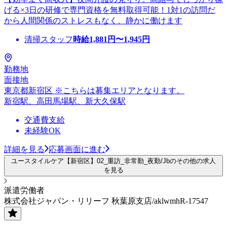
げる×3日の研修で専門資格を無料取得可能！1対1の訪問だ
から人間関係のストレスもなく、静かに働けます
清掃スタッフ
時給
1,881
円〜
1,945
円
勤務地
面接地
東京都新宿区 ※こちらは募集エリアとなります。
新宿駅、高田馬場駅、新大久保駅
交通費支給
未経験OK
詳細を見る
応募画面に進む
ユースタイルケア【新宿区】02_重訪_非常勤_夜勤/Jbのその他の求人
を見る
派遣労働者
株式会社ジャパン・リリーフ 秋葉原支店/aklwmhR-17547