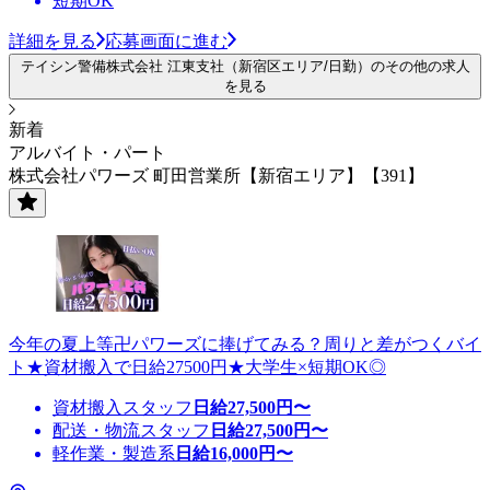
短期OK
詳細を見る
応募画面に進む
テイシン警備株式会社 江東支社（新宿区エリア/日勤）のその他の求人
を見る
新着
アルバイト・パート
株式会社パワーズ 町田営業所【新宿エリア】【391】
今年の夏上等卍パワーズに捧げてみる？周りと差がつくバイ
ト★資材搬入で日給27500円★大学生×短期OK◎
資材搬入スタッフ
日給
27,500
円〜
配送・物流スタッフ
日給
27,500
円〜
軽作業・製造系
日給
16,000
円〜