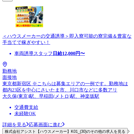
＜ハウスメーカーの交通誘導＞即入寮可能の寮完備＆豊富な
手当てで稼ぎやすい！
車両誘導スタッフ
日給
12,000
円〜
勤務地
面接地
東京都新宿区 ※こちらは募集エリアの一例です。勤務地は
都内23区を中心にさいたま市、川口市などに多数アリ
大久保(東京)駅、早稲田(メトロ)駅、神楽坂駅
交通費支給
未経験OK
詳細を見る
応募画面に進む
株式会社アシスト【ハウスメーカー】K01_(30)のその他の求人を見る