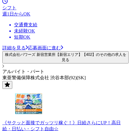
シフト
週1日からOK
交通費支給
未経験OK
短期OK
詳細を見る
応募画面に進む
株式会社パワーズ 新宿営業所【新宿エリア】【402】のその他の求人を
見る
アルバイト・パート
東亜警備保障株式会社 渋谷本部(92)[SK]
《サクッと面接でガッツリ稼ぐ！》日給さらにUP！高日
給・日払い・シフト自由☆