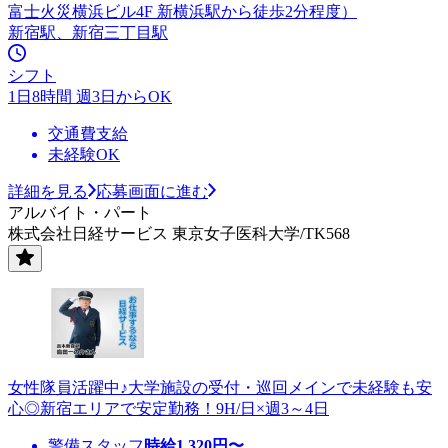
富士火災横浜ビル4F 新横浜駅から徒歩2分程度）
新宿駅、新宿三丁目駅
シフト
1日8時間 週3日からOK
交通費支給
未経験OK
詳細を見る
応募画面に進む
アルバイト・パート
株式会社日経サービス 東京女子医科大学/TK568
女性隊員活躍中♪大学施設の受付・巡回メインで未経験も安
心◎新宿エリアで安定勤務！9H/日×週3～4日
警備スタッフ
時給
1,320
円〜