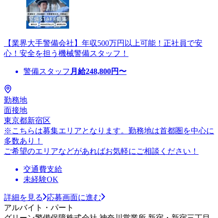
【業界大手警備会社】年収500万円以上可能！正社員で安
心！安全を担う機械警備スタッフ！
警備スタッフ
月給
248,800
円〜
勤務地
面接地
東京都新宿区
※こちらは募集エリアとなります。勤務地は首都圏を中心に
多数あり！
ご希望のエリアなどがあればお気軽にご相談ください！
交通費支給
未経験OK
詳細を見る
応募画面に進む
アルバイト・パート
グリーン警備保障株式会社 神奈川営業所 新宿・新宿三丁目