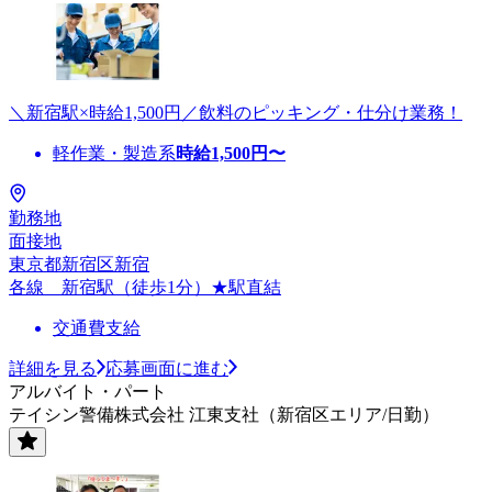
＼新宿駅×時給1,500円／飲料のピッキング・仕分け業務！
軽作業・製造系
時給
1,500
円〜
勤務地
面接地
東京都新宿区新宿
各線 新宿駅（徒歩1分）★駅直結
交通費支給
詳細を見る
応募画面に進む
アルバイト・パート
テイシン警備株式会社 江東支社（新宿区エリア/日勤）