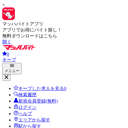
×
マッハバイトアプリ
アプリでお得にバイト探し！
無料ダウンロードはこちら
開く
0
キープ
メニュー
キープした求人を見る
0
検索履歴
新規会員登録(無料)
ログイン
ヘルプ
エリアから探す
駅から探す