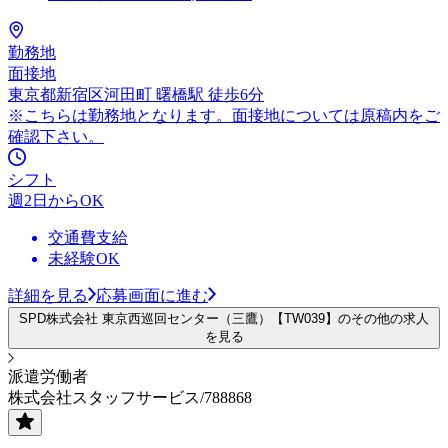
勤務地
面接地
東京都新宿区河田町 曙橋駅 徒歩6分
※こちらは勤務地となります。面接地については原稿内をご
確認下さい。
シフト
週2日からOK
交通費支給
未経験OK
詳細を見る
応募画面に進む
SPD株式会社 東京西巡回センター（三鷹）【TW039】のその他の求人
を見る
派遣労働者
株式会社スタッフサービス/788868