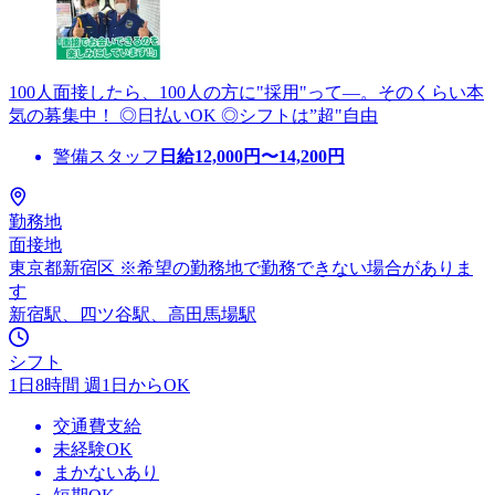
100人面接したら、100人の方に"採用"って―。そのくらい本
気の募集中！ ◎日払いOK ◎シフトは”超"自由
警備スタッフ
日給
12,000
円〜
14,200
円
勤務地
面接地
東京都新宿区 ※希望の勤務地で勤務できない場合がありま
す
新宿駅、四ツ谷駅、高田馬場駅
シフト
1日8時間 週1日からOK
交通費支給
未経験OK
まかないあり