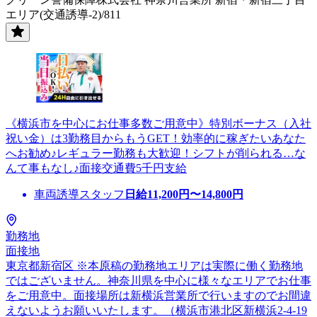
エリア(交通誘導-2)/811
《横浜市を中心にお仕事多数ご用意中》特別ボーナス（入社
祝い金）は3勤務目からもうGET！効率的に稼ぎたいあなた
へお勧め♪レギュラー勤務も大歓迎！シフトが削られる…な
んて事もなし♪面接交通費5千円支給
車両誘導スタッフ
日給
11,200
円〜
14,800
円
勤務地
面接地
東京都新宿区 ※本原稿の勤務地エリアは実際に働く勤務地
ではございません。神奈川県を中心に様々なエリアでお仕事
をご用意中。面接場所は新横浜営業所で行いますのでお間違
えないようお願いいたします。（横浜市港北区新横浜2-4-19