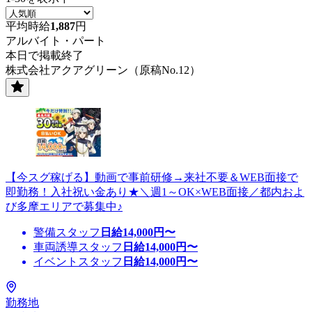
平均時給
1,887
円
アルバイト・パート
本日で掲載終了
株式会社アクアグリーン（原稿No.12）
【今スグ稼げる】動画で事前研修→来社不要＆WEB面接で
即勤務！入社祝い金あり★＼週1～OK×WEB面接／都内およ
び多摩エリアで募集中♪
警備スタッフ
日給
14,000
円〜
車両誘導スタッフ
日給
14,000
円〜
イベントスタッフ
日給
14,000
円〜
勤務地