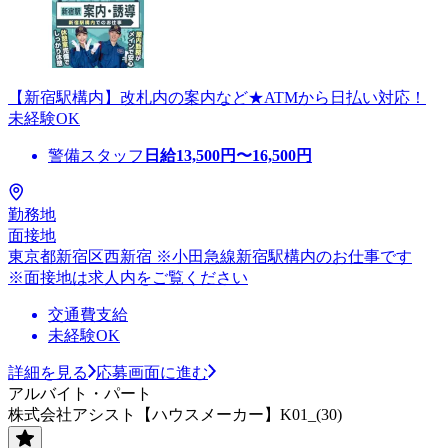
【新宿駅構内】改札内の案内など★ATMから日払い対応！
未経験OK
警備スタッフ
日給
13,500
円〜
16,500
円
勤務地
面接地
東京都新宿区西新宿 ※小田急線新宿駅構内のお仕事です
※面接地は求人内をご覧ください
交通費支給
未経験OK
詳細を見る
応募画面に進む
アルバイト・パート
株式会社アシスト【ハウスメーカー】K01_(30)