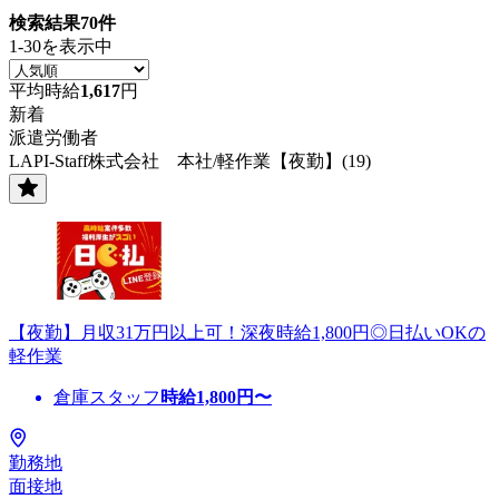
検索結果
70
件
1-30を表示中
平均時給
1,617
円
新着
派遣労働者
LAPI-Staff株式会社 本社/軽作業【夜勤】(19)
【夜勤】月収31万円以上可！深夜時給1,800円◎日払いOKの
軽作業
倉庫スタッフ
時給
1,800
円〜
勤務地
面接地