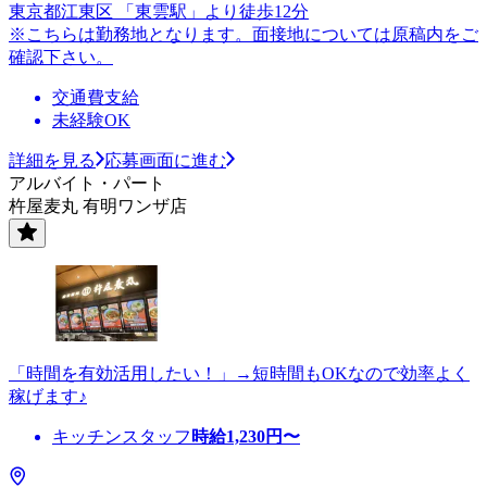
東京都江東区 「東雲駅」より徒歩12分
※こちらは勤務地となります。面接地については原稿内をご
確認下さい。
交通費支給
未経験OK
詳細を見る
応募画面に進む
アルバイト・パート
杵屋麦丸 有明ワンザ店
「時間を有効活用したい！」→短時間もOKなので効率よく
稼げます♪
キッチンスタッフ
時給
1,230
円〜