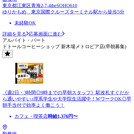
東京都江東区青海2-7-4theSOHO610
ゆりかもめ 東京国際クルーズターミナル駅から徒歩5分
未経験OK
詳細を見る
応募画面に進む
アルバイト・パート
ドトールコーヒーショップ 新木場メトロピア店(早朝募集)
《週2日・3時間◎9時までの早朝スタッフ》駅改札すぐだか
ら通いやすい♪理系学生や大学院生活躍中！WワークOK◎早
朝手当付で効率よく働こう！
カフェ・喫茶店
時給
1,376
円〜
勤務地