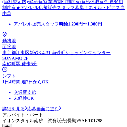
(当社規定内)/昇給有/従業員割引制度有/有給休暇有/社員登用
制度有★アパレル店舗販売スタッフ募集！ネイル・ピアス自
由◎
アパレル販売スタッフ
時給
1,230
円〜
1,380
円
勤務地
面接地
東京都江東区新砂3-4-31 南砂町ショッピングセンター
SUNAMO 2F
南砂町駅 徒歩5分
シフト
1日4時間 週2日からOK
交通費支給
未経験OK
詳細を見る
応募画面に進む
アルバイト・パート
イオンスタイル南砂 試食販売(長期)/SAKT01788