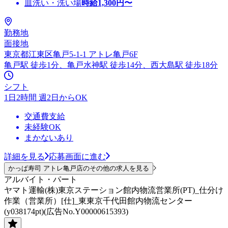
皿洗い・洗い場
時給
1,300
円〜
勤務地
面接地
東京都江東区亀戸5-1-1 アトレ亀戸6F
亀戸駅 徒歩1分、亀戸水神駅 徒歩14分、西大島駅 徒歩18分
シフト
1日2時間 週2日からOK
交通費支給
未経験OK
まかないあり
詳細を見る
応募画面に進む
かっぱ寿司 アトレ亀戸店のその他の求人を見る
アルバイト・パート
ヤマト運輸(株)東京ステーション館内物流営業所(PT)_仕分け
作業（営業所）[仕]_東東京千代田館内物流センター
(y038174pt)(広告No.Y00000615393)