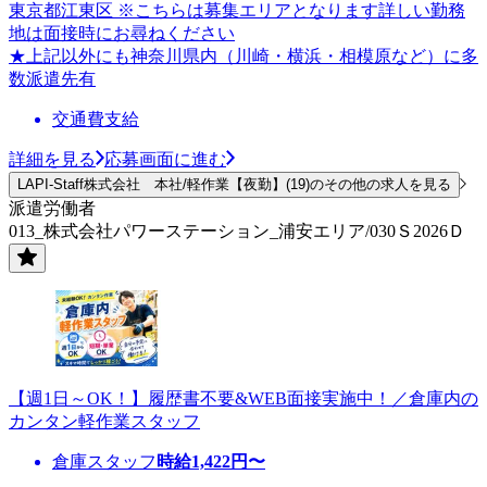
東京都江東区 ※こちらは募集エリアとなります詳しい勤務
地は面接時にお尋ねください
★上記以外にも神奈川県内（川崎・横浜・相模原など）に多
数派遣先有
交通費支給
詳細を見る
応募画面に進む
LAPI-Staff株式会社 本社/軽作業【夜勤】(19)のその他の求人を見る
派遣労働者
013_株式会社パワーステーション_浦安エリア/030Ｓ2026Ｄ
【週1日～OK！】履歴書不要&WEB面接実施中！／倉庫内の
カンタン軽作業スタッフ
倉庫スタッフ
時給
1,422
円〜