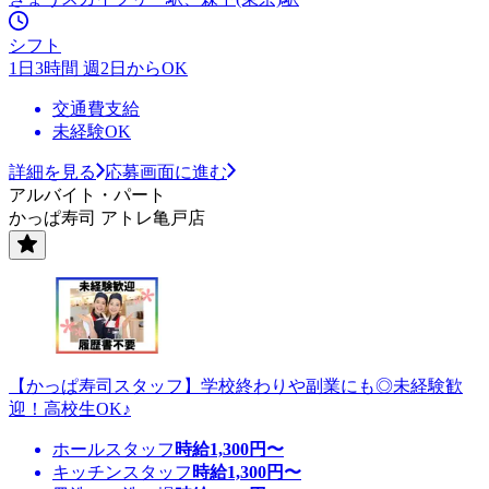
シフト
1日3時間 週2日からOK
交通費支給
未経験OK
詳細を見る
応募画面に進む
アルバイト・パート
かっぱ寿司 アトレ亀戸店
【かっぱ寿司スタッフ】学校終わりや副業にも◎未経験歓
迎！高校生OK♪
ホールスタッフ
時給
1,300
円〜
キッチンスタッフ
時給
1,300
円〜