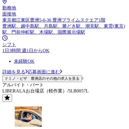
勤務地
面接地
東京都江東区豊洲5-6-36 豊洲プライムスクエア1階
豊洲駅、越中島駅、月島駅、勝どき駅、潮見駅、東雲(東京)
駅、門前仲町駅、木場駅、国際展示場駅
シフト
1日3時間 週1日からOK
未経験OK
詳細を見る
応募画面に進む
ドミノ・ピザ 豊洲店のその他の求人を見る
アルバイト・パート
LIBERALAお台場店（軽作業）/5LB0057L