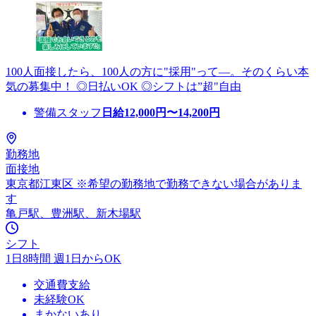
100人面接したら、100人の方に"採用"って―。そのくらい本
気の募集中！ ◎日払いOK ◎シフトは”超"自由
警備スタッフ
日給
12,000
円〜
14,200
円
勤務地
面接地
東京都江東区 ※希望の勤務地で勤務できない場合がありま
す
亀戸駅、豊洲駅、新木場駅
シフト
1日8時間 週1日からOK
交通費支給
未経験OK
まかないあり