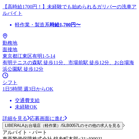
【高時給1700円！】未経験でも始められるガリバーの洗車ア
ルバイト
軽作業・製造系
時給
1,700
円〜
勤務地
面接地
東京都江東区有明1-5-14
有明テニスの森駅 徒歩11分、市場前駅 徒歩12分、お台場海
浜公園駅 徒歩12分
シフト
1日5時間 週3日からOK
交通費支給
未経験OK
詳細を見る
応募画面に進む
LIBERALAお台場店（軽作業）/5LB0057Lのその他の求人を見る
アルバイト・パート
東亜警備保障株式会社 錦糸町本部<31>[0003]