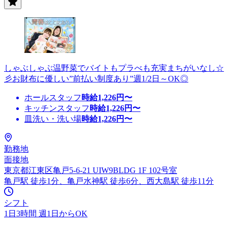
しゃぶしゃぶ温野菜でバイトもプラべも充実まちがいなし☆
彡お財布に優しい”前払い制度あり”週1/2日～OK◎
ホールスタッフ
時給
1,226
円〜
キッチンスタッフ
時給
1,226
円〜
皿洗い・洗い場
時給
1,226
円〜
勤務地
面接地
東京都江東区亀戸5-6-21 UIW9BLDG 1F 102号室
亀戸駅 徒歩1分、亀戸水神駅 徒歩6分、西大島駅 徒歩11分
シフト
1日3時間 週1日からOK