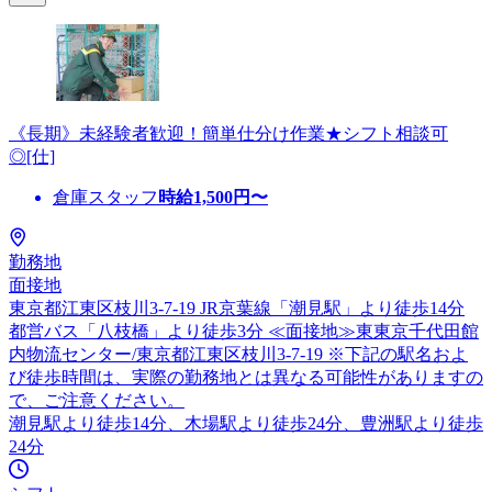
《長期》未経験者歓迎！簡単仕分け作業★シフト相談可
◎[仕]
倉庫スタッフ
時給
1,500
円〜
勤務地
面接地
東京都江東区枝川3-7-19 JR京葉線「潮見駅」より徒歩14分
都営バス「八枝橋」より徒歩3分 ≪面接地≫東東京千代田館
内物流センター/東京都江東区枝川3-7-19 ※下記の駅名およ
び徒歩時間は、実際の勤務地とは異なる可能性がありますの
で、ご注意ください。
潮見駅より徒歩14分、木場駅より徒歩24分、豊洲駅より徒歩
24分