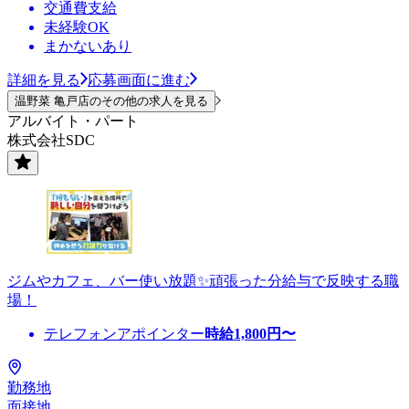
交通費支給
未経験OK
まかないあり
詳細を見る
応募画面に進む
温野菜 亀戸店のその他の求人を見る
アルバイト・パート
株式会社SDC
ジムやカフェ、バー使い放題✨頑張った分給与で反映する職
場！
テレフォンアポインター
時給
1,800
円〜
勤務地
面接地