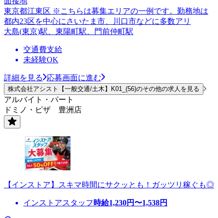
面接地
東京都江東区 ※こちらは募集エリアの一例です。勤務地は
都内23区を中心にさいたま市、川口市などに多数アリ
大島(東京)駅、東陽町駅、門前仲町駅
交通費支給
未経験OK
詳細を見る
応募画面に進む
株式会社アシスト【一般交通/土木】K01_(56)のその他の求人を見る
アルバイト・パート
ドミノ・ピザ 豊洲店
【インストア】スキマ時間にサクッとも！ガッツリ稼ぐも◎
インストアスタッフ
時給
1,230
円〜
1,538
円