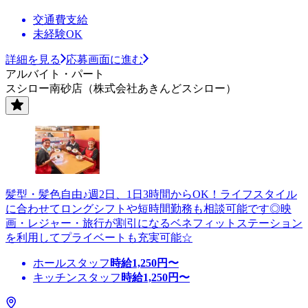
交通費支給
未経験OK
詳細を見る
応募画面に進む
アルバイト・パート
スシロー南砂店（株式会社あきんどスシロー）
髪型・髪色自由♪週2日、1日3時間からOK！ライフスタイル
に合わせてロングシフトや短時間勤務も相談可能です◎映
画・レジャー・旅行が割引になるベネフィットステーション
を利用してプライベートも充実可能☆
ホールスタッフ
時給
1,250
円〜
キッチンスタッフ
時給
1,250
円〜