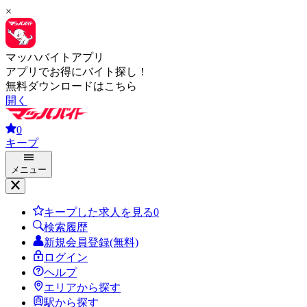
×
マッハバイトアプリ
アプリでお得にバイト探し！
無料ダウンロードはこちら
開く
0
キープ
メニュー
キープした求人を見る
0
検索履歴
新規会員登録(無料)
ログイン
ヘルプ
エリアから探す
駅から探す