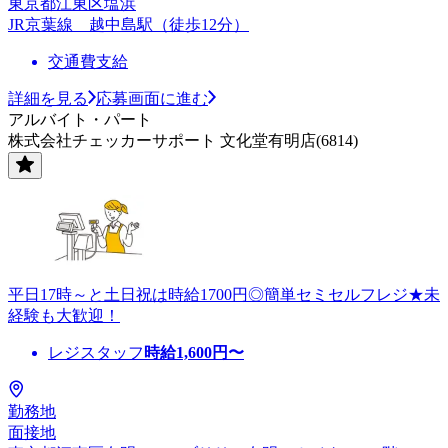
東京都江東区塩浜
JR京葉線 越中島駅（徒歩12分）
交通費支給
詳細を見る
応募画面に進む
アルバイト・パート
株式会社チェッカーサポート 文化堂有明店(6814)
平日17時～と土日祝は時給1700円◎簡単セミセルフレジ★未
経験も大歓迎！
レジスタッフ
時給
1,600
円〜
勤務地
面接地