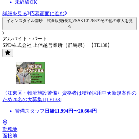
未経験OK
詳細を見る
応募画面に進む
イオンスタイル南砂 試食販売(長期)/SAKT01788のその他の求人を見
る
アルバイト・パート
SPD株式会社 上信越営業所（群馬県） 【TE138】
〈江東区・物流施設警備〉資格者は積極採用中★新規案件の
ため20名の大募集♪[TE138]
警備スタッフ
日給
11,994
円〜
20,604
円
勤務地
面接地