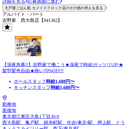
詳細を見る
応募画面に進む
大戸屋ごはん処 カメイドクロック店のその他の求人を見る
アルバイト・パート
吉野家 西大島店【041362】
【深夜急募!!】吉野家で働こう★深夜で時給ガッツリUP!★
髪型髪色自由★賄い70%OFF!!
ホールスタッフ
時給
1,688
円〜
キッチンスタッフ
時給
1,688
円〜
勤務地
面接地
東京都江東区大島1丁目30-9
西大島駅、亀戸駅、錦糸町駅、住吉(東京)駅、押上駅、とう
きょうスカイツリー駅、森下(東京)駅