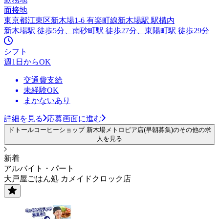
面接地
東京都江東区新木場1-6 有楽町線新木場駅 駅構内
新木場駅 徒歩5分、南砂町駅 徒歩27分、東陽町駅 徒歩29分
シフト
週1日からOK
交通費支給
未経験OK
まかないあり
詳細を見る
応募画面に進む
ドトールコーヒーショップ 新木場メトロピア店(早朝募集)のその他の求
人を見る
新着
アルバイト・パート
大戸屋ごはん処 カメイドクロック店