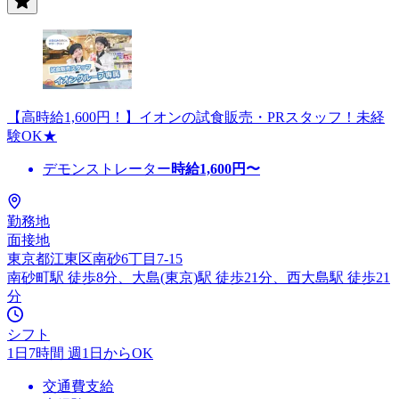
【高時給1,600円！】イオンの試食販売・PRスタッフ！未経
験OK★
デモンストレーター
時給
1,600
円〜
勤務地
面接地
東京都江東区南砂6丁目7-15
南砂町駅 徒歩8分、大島(東京)駅 徒歩21分、西大島駅 徒歩21
分
シフト
1日7時間 週1日からOK
交通費支給