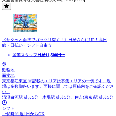
《サクッと面接でガッツリ稼ぐ！》日給さらにUP！高日
給・日払い・シフト自由☆
警備スタッフ
日給
11,500
円〜
勤務地
面接地
東京都江東区 ※記載のエリアは募集エリアの一例です。現
場は多数御座います。面接に関しては原稿内をご確認くださ
い。
清澄白河駅 徒歩5分、木場駅 徒歩5分、住吉(東京)駅 徒歩5分
シフト
1日8時間 週1日からOK