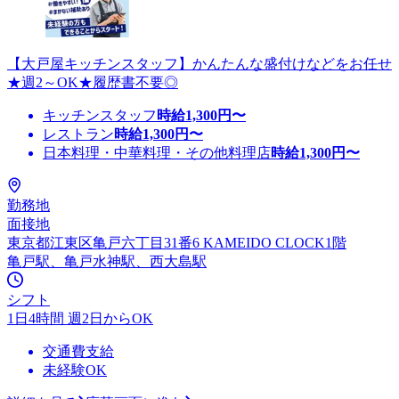
【大戸屋キッチンスタッフ】かんたんな盛付けなどをお任せ
★週2～OK★履歴書不要◎
キッチンスタッフ
時給
1,300
円〜
レストラン
時給
1,300
円〜
日本料理・中華料理・その他料理店
時給
1,300
円〜
勤務地
面接地
東京都江東区亀戸六丁目31番6 KAMEIDO CLOCK1階
亀戸駅、亀戸水神駅、西大島駅
シフト
1日4時間 週2日からOK
交通費支給
未経験OK