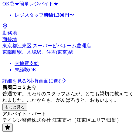
OK◎★簡単レジバイト★
レジスタッフ
時給
1,300
円〜
勤務地
面接地
東京都江東区 スーパービバホーム豊洲店
東陽町駅、木場駅、住吉(東京)駅
交通費支給
未経験OK
詳細を見る
応募画面に進む
新着口コミあり
普通です。まわりのスタッフさんが、とても親切に教えてく
れました。これからも、がんばろうと、おもいます。
もっと見る
アルバイト・パート
テイシン警備株式会社 江東支社（江東区エリア/日勤）