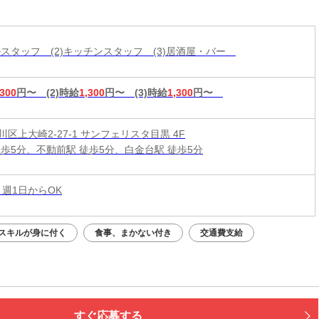
ールスタッフ (2)キッチンスタッフ (3)居酒屋・バー
,300
円〜
(2)時給
1,300
円〜
(3)時給
1,300
円〜
区上大崎2-27-1 サンフェリスタ目黒 4F
徒歩5分、不動前駅 徒歩5分、白金台駅 徒歩5分
 週1日からOK
スキルが身に付く
食事、まかない付き
交通費支給
すぐ応募する