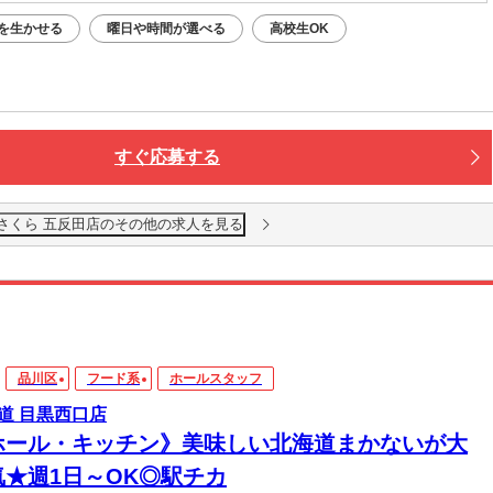
を生かせる
曜日や時間が選べる
高校生OK
すぐ応募する
さくら 五反田店のその他の求人を見る
品川区
フード系
ホールスタッフ
道 目黒西口店
ホール・キッチン》美味しい北海道まかないが大
気★週1日～OK◎駅チカ