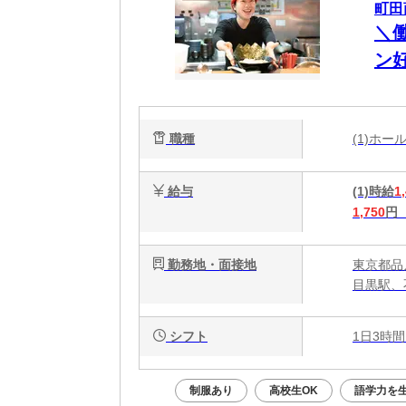
町田
＼
ン
自
職種
(1)ホ
給与
(1)時給
1
1,750
円
勤務地・面接地
東京都品川
目黒駅、
シフト
1日3時間
制服あり
高校生OK
語学力を