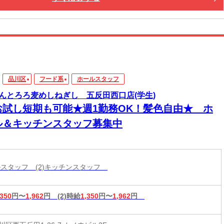
品川区
フード系
ホールスタッフ
んとろろ麦めしねぎし 五反田西口店(学生)
お試し短期も可能★週1勤務OK！髪色自由★ ホ
ル＆キッチンスタッフ募集中
ールスタッフ (2)キッチンスタッフ
,350
円〜
1,962
円
(2)時給
1,350
円〜
1,962
円