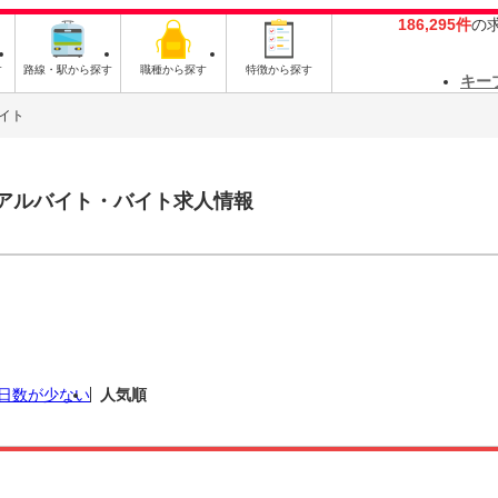
186,295件
の
す
路線・駅から探す
職種から探す
特徴から探す
キー
イト
アルバイト・バイト求人情報
日数が少ない
人気順