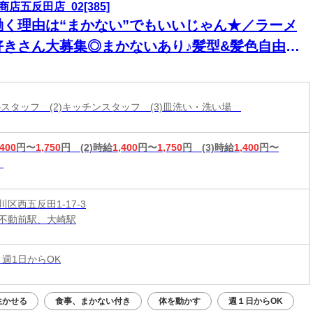
商店五反田店_02[385]
働く理由は“まかない”でもいいじゃん★／ラーメ
好きさん大募集◎まかないあり♪髪型&髪色自由で
分らしく働ける！週１/1日3時間～勤務OK！
ールスタッフ (2)キッチンスタッフ (3)皿洗い・洗い場
,400
円〜
1,750
円
(2)時給
1,400
円〜
1,750
円
(3)時給
1,400
円〜
区西五反田1-17-3
不動前駅、大崎駅
 週1日からOK
生かせる
食事、まかない付き
体を動かす
週１日からOK