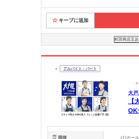
キープに追加
町田商店五反田
アルバイト・パート
大戸
【
O
代
職種
(1)ホ