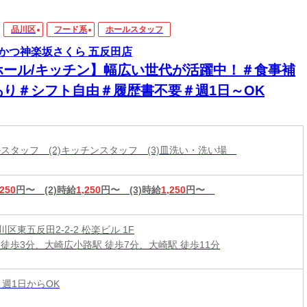
品川区
フード系
ホールスタッフ
かつ神楽坂さくら 五反田店
ホール/キッチン】幅広い世代が活躍中！＃食事補
あり＃シフト自由＃履歴書不要＃週1日～OK
ールスタッフ (2)キッチンスタッフ (3)皿洗い・洗い場
,250
円〜
(2)時給
1,250
円〜
(3)時給
1,250
円〜
区東五反田2-2-2 松楽ビル 1F
 徒歩3分、大崎広小路駅 徒歩7分、大崎駅 徒歩11分
 週1日からOK