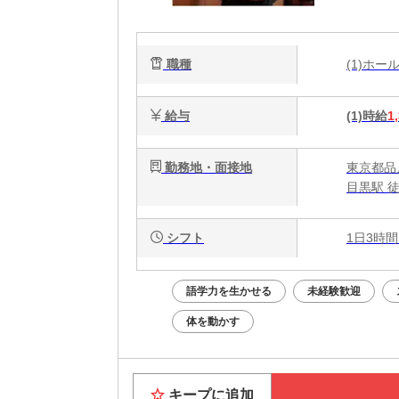
職種
(1)ホ
給与
(1)時給
1
勤務地・面接地
東京都品川
目黒駅 
シフト
1日3時間
語学力を生かせる
未経験歓迎
体を動かす
キープに追加