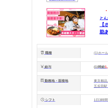
とん
【
助
職種
(1)ホ
給与
(1)時給
1
勤務地・面接地
東京都品川
五反田駅
シフト
1日3時間