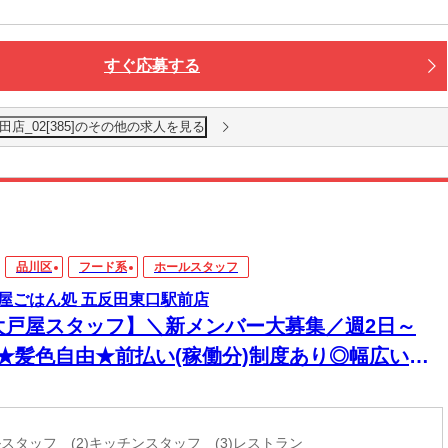
すぐ応募する
店_02[385]のその他の求人を見る
品川区
フード系
ホールスタッフ
屋ごはん処 五反田東口駅前店
大戸屋スタッフ】＼新メンバー大募集／週2日～
K★髪色自由★前払い(稼働分)制度あり◎幅広い年
活躍中！
ールスタッフ (2)キッチンスタッフ (3)レストラン