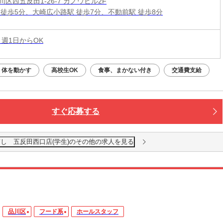
区西五反田1-26-7 カノウビル2F
 徒歩5分、大崎広小路駅 徒歩7分、不動前駅 徒歩8分
 週1日からOK
体を動かす
高校生OK
食事、まかない付き
交通費支給
すぐ応募する
し 五反田西口店(学生)のその他の求人を見る
品川区
フード系
ホールスタッフ