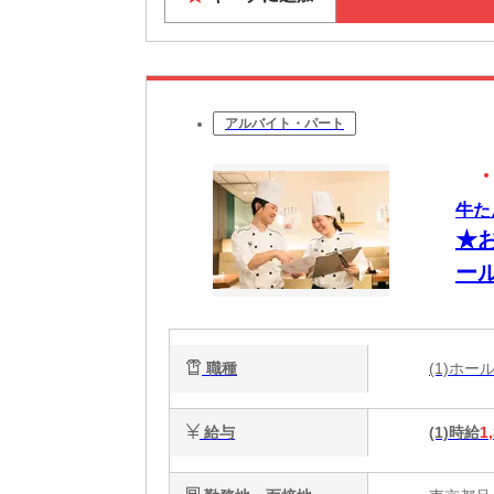
アルバイト・パート
牛た
★
ー
職種
(1)ホ
給与
(1)時給
1