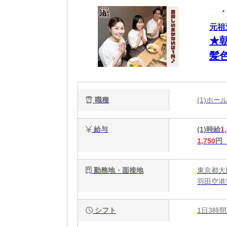
元祖
★朝
髪
履
職種
(1)ホ
給与
(1)時給
1
1,750
円
勤務地・面接地
東京都大
羽田空港
シフト
1日3時間