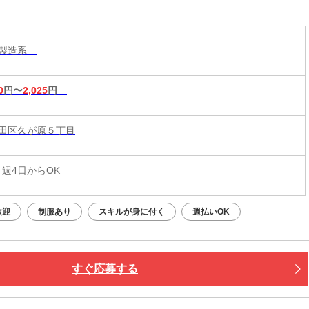
り！
・製造系
0
円〜
2,025
円
田区久が原５丁目
 週4日からOK
歓迎
制服あり
スキルが身に付く
週払いOK
すぐ応募する