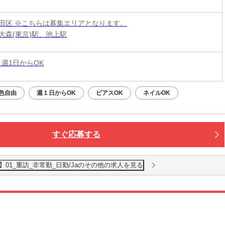
田区 ※こちらは募集エリアとなります。
大森(東京)駅、池上駅
 週1日からOK
色自由
週１日からOK
ピアスOK
ネイルOK
すぐ応募する
01_重訪_非常勤_日勤/Jaのその他の求人を見る