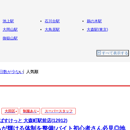
池上駅
石川台駅
鵜の木駅
大岡山駅
大鳥居駅
大森駅(東京)
御嶽山駅
すべて表示する
日数が少ない
人気順
大田区
制服あり
スーパースタッフ
ばすけっと 大森町駅前店(12912)
もが輝ける体制を整備!バイト初心者さん必見◎地