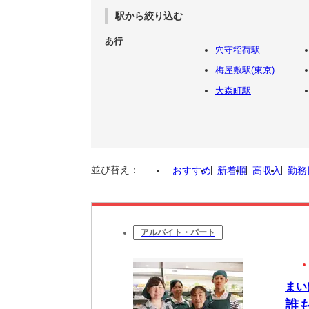
駅から絞り込む
あ行
穴守稲荷駅
梅屋敷駅(東京)
大森町駅
並び替え：
おすすめ
新着順
高収入
勤務
アルバイト・パート
まい
誰