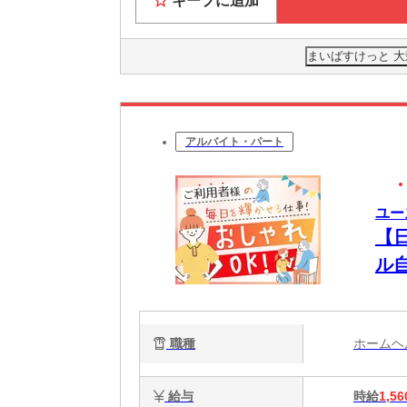
キープに追加
まいばすけっと 大
アルバイト・パート
ユー
【
ル
る
職種
ホーム
給与
時給
1,56