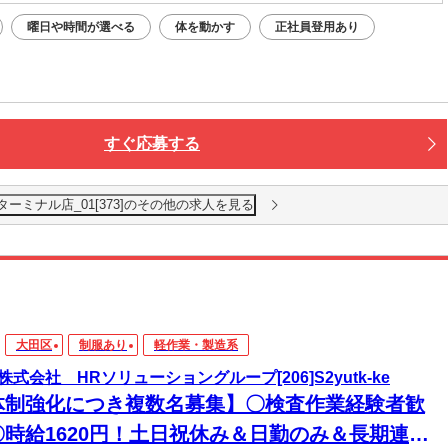
曜日や時間が選べる
体を動かす
正社員登用あり
すぐ応募する
ーミナル店_01[373]のその他の求人を見る
大田区
制服あり
軽作業・製造系
株式会社 HRソリューショングループ[206]S2yutk-ke
体制強化につき複数名募集】〇検査作業経験者歓
〇時給1620円！土日祝休み＆日勤のみ＆長期連休