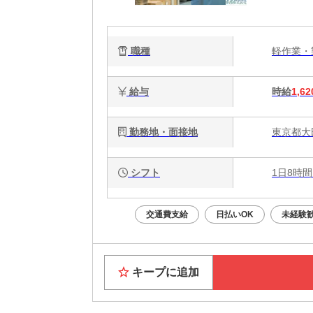
あ
職種
軽作業
給与
時給
1,62
勤務地・面接地
東京都大
シフト
1日8時間
交通費支給
日払いOK
未経験
キープに追加