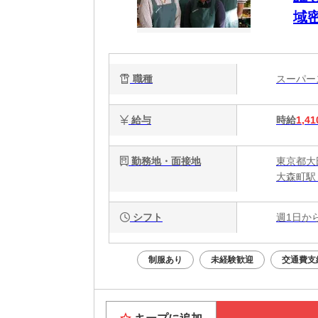
域
職種
スーパ
給与
時給
1,41
勤務地・面接地
東京都大田
大森町駅
シフト
週1日か
制服あり
未経験歓迎
交通費支