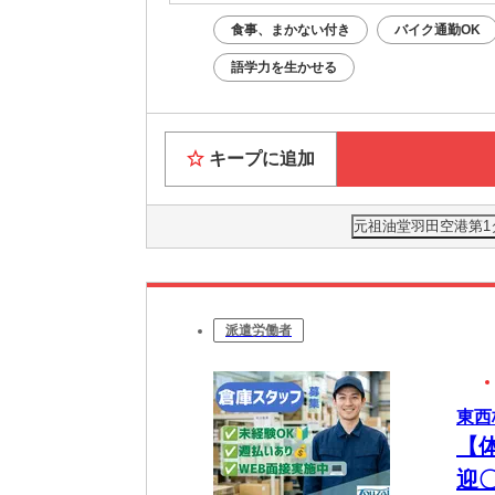
食事、まかない付き
バイク通勤OK
語学力を生かせる
キープに追加
元祖油堂羽田空港第1タ
派遣労働者
東西
【
迎