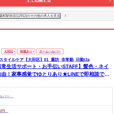
すぐ応募する
森町駅前店(12912)のその他の求人を見る
大田区
制服あり
ホームヘルパー
スタイルケア【大田区】01_重訪_非常勤_日勤/Ja
日常生活サポート・お手伝いSTAFF】髪色・ネイ
自由！家事感覚でゆとりあり★LINEで即相談でき
→安心！週1～＆残業なしで私生活両立◎
ヘルパー
0
円