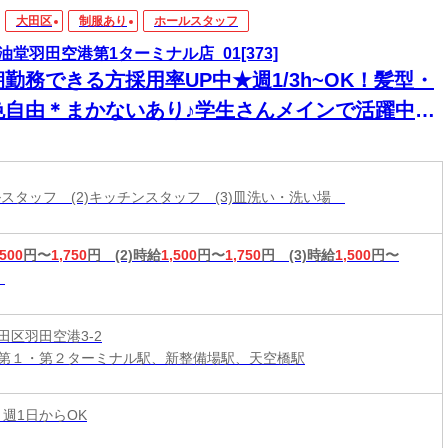
大田区
制服あり
ホールスタッフ
油堂羽田空港第1ターミナル店_01[373]
勤務できる方採用率UP中★週1/3h~OK！髪型・
色自由＊まかないあり♪学生さんメインで活躍中♪
歴書不要★絶品1円まかないあり◎
ールスタッフ (2)キッチンスタッフ (3)皿洗い・洗い場
,500
円〜
1,750
円
(2)時給
1,500
円〜
1,750
円
(3)時給
1,500
円〜
田区羽田空港3-2
第１・第２ターミナル駅、新整備場駅、天空橋駅
 週1日からOK