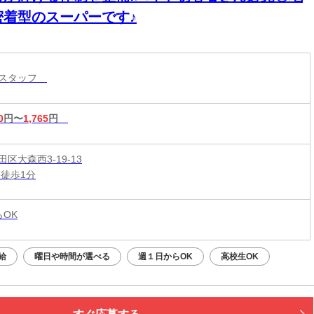
密着型のスーパーです♪
ースタッフ
0
円〜
1,765
円
区大森西3-19-13
 徒歩1分
らOK
給
曜日や時間が選べる
週１日からOK
高校生OK