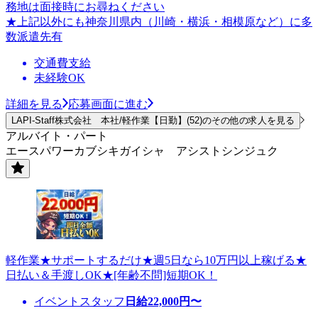
務地は面接時にお尋ねください
★上記以外にも神奈川県内（川崎・横浜・相模原など）に多
数派遣先有
交通費支給
未経験OK
詳細を見る
応募画面に進む
LAPI-Staff株式会社 本社/軽作業【日勤】(52)のその他の求人を見る
アルバイト・パート
エースパワーカブシキガイシャ アシストシンジュク
軽作業★サポートするだけ★週5日なら10万円以上稼げる★
日払い＆手渡しOK★[年齢不問]短期OK！
イベントスタッフ
日給
22,000
円〜