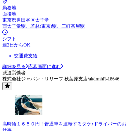
勤務地
面接地
東京都世田谷区太子堂
西太子堂駅、若林(東京)駅、三軒茶屋駅
シフト
週2日からOK
交通費支給
詳細を見る
応募画面に進む
派遣労働者
株式会社ジャパン・リリーフ 秋葉原支店/akdrmhR-18646
高時給１６５０円！普通車を運転するダケ♪ドライバーのお
仕事！