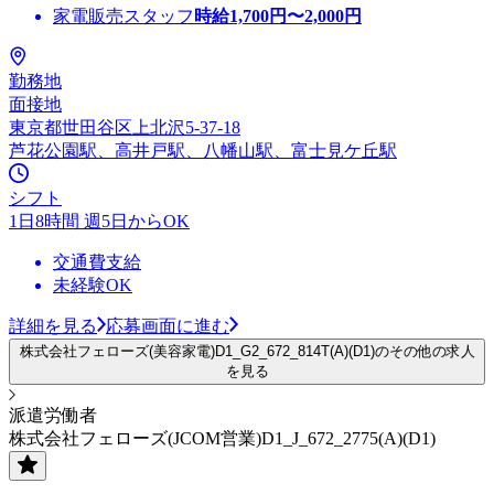
家電販売スタッフ
時給
1,700
円〜
2,000
円
勤務地
面接地
東京都世田谷区上北沢5-37-18
芦花公園駅、高井戸駅、八幡山駅、富士見ケ丘駅
シフト
1日8時間 週5日からOK
交通費支給
未経験OK
詳細を見る
応募画面に進む
株式会社フェローズ(美容家電)D1_G2_672_814T(A)(D1)のその他の求人
を見る
派遣労働者
株式会社フェローズ(JCOM営業)D1_J_672_2775(A)(D1)