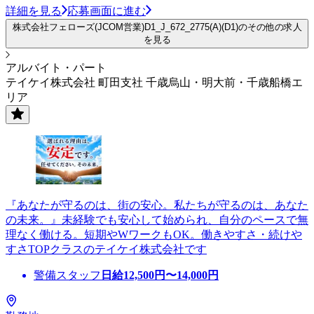
詳細を見る
応募画面に進む
株式会社フェローズ(JCOM営業)D1_J_672_2775(A)(D1)のその他の求人
を見る
アルバイト・パート
テイケイ株式会社 町田支社 千歳烏山・明大前・千歳船橋エ
リア
『あなたが守るのは、街の安心。私たちが守るのは、あなた
の未来。』未経験でも安心して始められ、自分のペースで無
理なく働ける。短期やWワークもOK。働きやすさ・続けや
すさTOPクラスのテイケイ株式会社です
警備スタッフ
日給
12,500
円〜
14,000
円