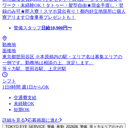
ワーク・未経験OK！タトゥー・髪型自由★現金手渡し・登
録のみ可★即入寮！スマホ貸出有り！都内好立地箇所に個人
寮アリます◎食事券プレゼントも！
警備スタッフ
日給
10,900
円〜
勤務地
面接地
東京都世田谷区 ※本原稿内の駅・エリア名は募集エリアの
一例です。勤務地は相談の上、決定します。
等々力駅、世田谷駅、上北沢駅
シフト
1日8時間 週1日からOK
交通費支給
未経験OK
短期OK
詳細を見る
応募画面に進む
TOKYO EYE SERVICE_警備_夜勤_202606_警備_等々力エリアのその