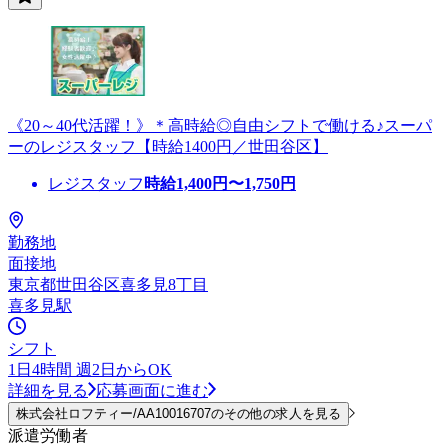
《20～40代活躍！》＊高時給◎自由シフトで働ける♪スーパ
ーのレジスタッフ【時給1400円／世田谷区】
レジスタッフ
時給
1,400
円〜
1,750
円
勤務地
面接地
東京都世田谷区喜多見8丁目
喜多見駅
シフト
1日4時間 週2日からOK
詳細を見る
応募画面に進む
株式会社ロフティー/AA10016707のその他の求人を見る
派遣労働者