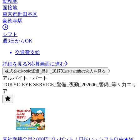
勤務地
面接地
東京都世田谷区
豪徳寺駅
シフト
週3日からOK
交通費支給
詳細を見る
応募画面に進む
株式会社kotrio派遣_品川_101731のその他の求人を見る
アルバイト・パート
TOKYO EYE SERVICE_警備_夜勤_202606_警備_等々力エリ
ア
来社面接全員2,000円プレゼント！日払い・シフト自由★W