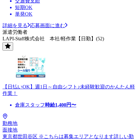
交通費支給
短期OK
単発OK
詳細を見る
応募画面に進む
派遣労働者
LAPI-Staff株式会社 本社/軽作業【日勤】(52)
【日払いOK】週1日～自由シフト♪未経験歓迎のかんたん軽
作業！
倉庫スタッフ
時給
1,400
円〜
勤務地
面接地
東京都世田谷区 ※こちらは募集エリアとなります詳しい勤