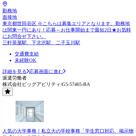
勤務地
面接地
東京都世田谷区 ※こちらは募集エリアとなります。勤務地
は関東一円にあり！応募～お仕事開始まで最短2日★お気軽
にお問合せ下さい。
三軒茶屋駅、下北沢駅、二子玉川駅
交通費支給
未経験OK
詳細を見る
応募画面に進む
派遣労働者
株式会社ビッグアビリティ/G5-57465-BA
人気の大学事務！私立大の学校事務「学生窓口対応、掲示物