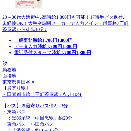
20～30代大活躍中♪高時給1,800円も可能！17時半ピタ退社♪
未経験OK！大手空調機メーカーで入力メイン一般事務♪三軒
茶屋駅から徒歩10分♪
一般事務
時給
1,700
円
1,800
円
データ入力
時給
1,700
円
1,800
円
電話受付スタッフ
時給
1,700
円
1,800
円
勤務地
面接地
東京都世田谷区
【最寄り駅】
・田園都市線「三軒茶屋駅」徒歩10分
【バス】※最寄りバス停2～3分
・東急バス
：黒06系統「中目黒駅」約20分
・東急バス・小田急バス
：「渋谷駅」約10～15分