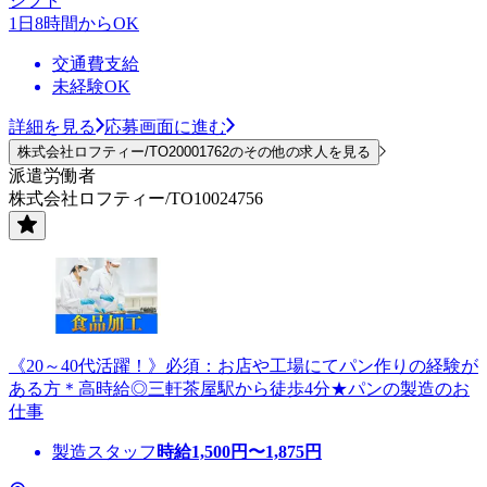
シフト
1日8時間からOK
交通費支給
未経験OK
詳細を見る
応募画面に進む
株式会社ロフティー/TO20001762のその他の求人を見る
派遣労働者
株式会社ロフティー/TO10024756
《20～40代活躍！》必須：お店や工場にてパン作りの経験が
ある方＊高時給◎三軒茶屋駅から徒歩4分★パンの製造のお
仕事
製造スタッフ
時給
1,500
円〜
1,875
円