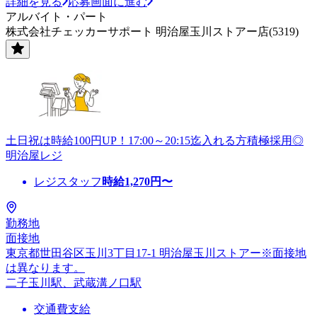
詳細を見る
応募画面に進む
アルバイト・パート
株式会社チェッカーサポート 明治屋玉川ストアー店(5319)
土日祝は時給100円UP！17:00～20:15迄入れる方積極採用◎
明治屋レジ
レジスタッフ
時給
1,270
円〜
勤務地
面接地
東京都世田谷区玉川3丁目17-1 明治屋玉川ストアー※面接地
は異なります。
二子玉川駅、武蔵溝ノ口駅
交通費支給