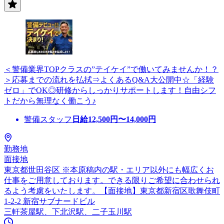
＜警備業界TOPクラスの”テイケイ”で働いてみませんか！？
＞応募までの流れを払拭⇒よくあるQ&A大公開中☆「経験
ゼロ」でOK◎研修からしっかりサポートします！自由シフ
トだから無理なく働こう♪
警備スタッフ
日給
12,500
円〜
14,000
円
勤務地
面接地
東京都世田谷区 ※本原稿内の駅・エリア以外にも幅広くお
仕事をご用意しております。できる限りご希望に合わせられ
るよう考慮をいたします。【面接地】東京都新宿区歌舞伎町
1-2-2 新宿サブナードビル
三軒茶屋駅、下北沢駅、二子玉川駅