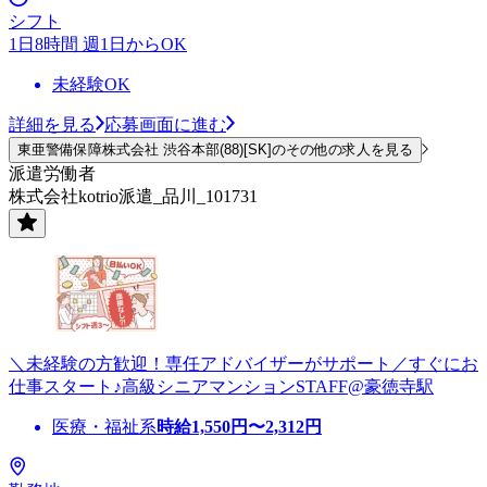
シフト
1日8時間 週1日からOK
未経験OK
詳細を見る
応募画面に進む
東亜警備保障株式会社 渋谷本部(88)[SK]のその他の求人を見る
派遣労働者
株式会社kotrio派遣_品川_101731
＼未経験の方歓迎！専任アドバイザーがサポート／すぐにお
仕事スタート♪高級シニアマンションSTAFF@豪徳寺駅
医療・福祉系
時給
1,550
円〜
2,312
円