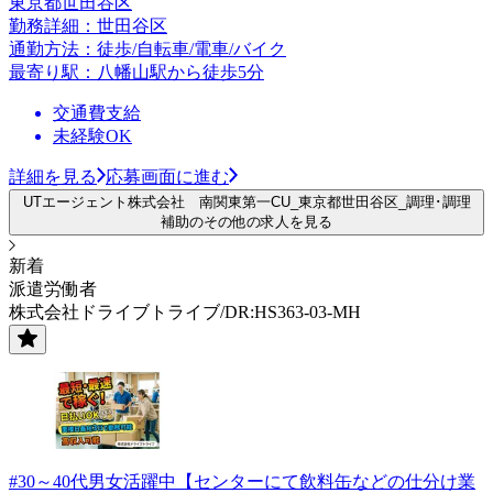
東京都世田谷区
勤務詳細：世田谷区
通勤方法：徒歩/自転車/電車/バイク
最寄り駅：八幡山駅から徒歩5分
交通費支給
未経験OK
詳細を見る
応募画面に進む
UTエージェント株式会社 南関東第一CU_東京都世田谷区_調理･調理
補助のその他の求人を見る
新着
派遣労働者
株式会社ドライブトライブ/DR:HS363-03-MH
#30～40代男女活躍中【センターにて飲料缶などの仕分け業