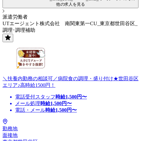
他の求人を見る
派遣労働者
UTエージェント株式会社 南関東第一CU_東京都世田谷区_
調理･調理補助
＼扶養内勤務の相談可／病院食の調理・盛り付け★世田谷区
エリア♪高時給1500円！
電話受付スタッフ
時給
1,500
円〜
メール処理
時給
1,500
円〜
電話・メール
時給
1,500
円〜
勤務地
面接地