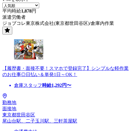
平均時給
1,878
円
派遣労働者
ジョブコレ東京株式会社(東京都世田谷区)/倉庫内作業
【履歴書・面接不要！スマホで登録完了】シンプルな軽作業
のお仕事◎日払い＆単発1日～OK！
倉庫スタッフ
時給
1,292
円〜
勤務地
面接地
東京都世田谷区
尾山台駅、二子玉川駅、三軒茶屋駅