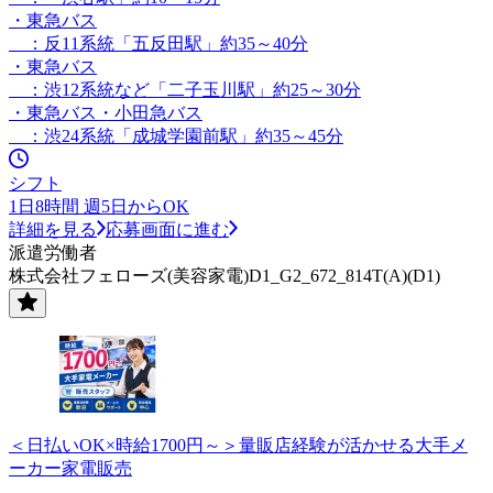
・東急バス
：反11系統「五反田駅」約35～40分
・東急バス
：渋12系統など「二子玉川駅」約25～30分
・東急バス・小田急バス
：渋24系統「成城学園前駅」約35～45分
シフト
1日8時間 週5日からOK
詳細を見る
応募画面に進む
派遣労働者
株式会社フェローズ(美容家電)D1_G2_672_814T(A)(D1)
＜日払いOK×時給1700円～＞量販店経験が活かせる大手メ
ーカー家電販売