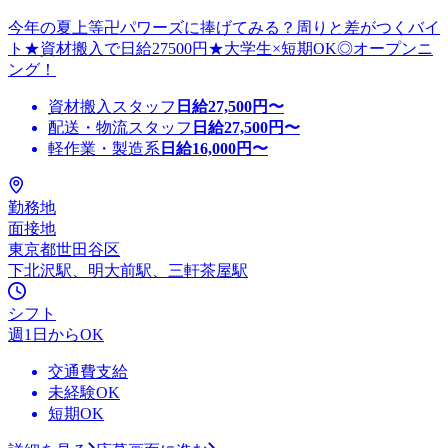
今年の夏上等卍パワーズに捧げてみる？周りと差がつくバイ
ト★資材搬入で日給27500円★大学生×短期OK◎オープンニ
ング！
資材搬入スタッフ
日給
27,500
円〜
配送・物流スタッフ
日給
27,500
円〜
軽作業・製造系
日給
16,000
円〜
勤務地
面接地
東京都世田谷区
下北沢駅、明大前駅、三軒茶屋駅
シフト
週1日からOK
交通費支給
未経験OK
短期OK