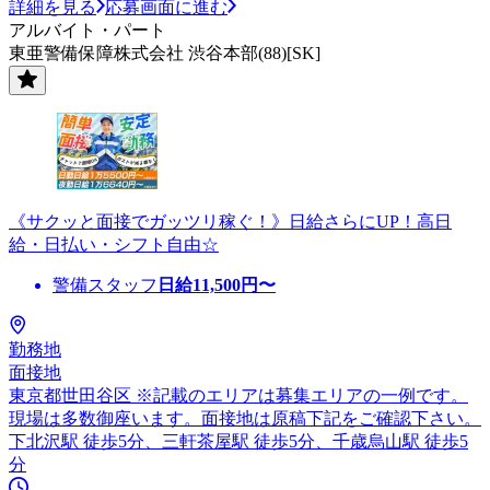
詳細を見る
応募画面に進む
アルバイト・パート
東亜警備保障株式会社 渋谷本部(88)[SK]
《サクッと面接でガッツリ稼ぐ！》日給さらにUP！高日
給・日払い・シフト自由☆
警備スタッフ
日給
11,500
円〜
勤務地
面接地
東京都世田谷区 ※記載のエリアは募集エリアの一例です。
現場は多数御座います。面接地は原稿下記をご確認下さい。
下北沢駅 徒歩5分、三軒茶屋駅 徒歩5分、千歳烏山駅 徒歩5
分