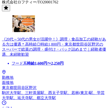
株式会社ロフティー/TO20001762
《20代～50代の男女が活躍中！》調理・食品加工の経験があ
る方は優遇＊高時給◎時給1,800円・東京都世田谷区野沢の
スーパーで総菜の調理・盛付け・パック詰めまで｜経験者優
遇、未経験歓迎
フード系
時給
1,600
円〜
2,250
円
勤務地
面接地
東京都世田谷区野沢
駒沢大学駅、三軒茶屋駅、西太子堂駅、若林(東京)駅、学芸
大学駅、祐天寺駅、都立大学駅