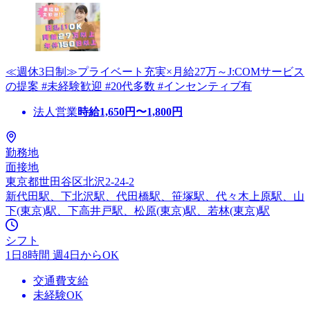
≪週休3日制≫プライベート充実×月給27万～J:COMサービス
の提案 #未経験歓迎 #20代多数 #インセンティブ有
法人営業
時給
1,650
円〜
1,800
円
勤務地
面接地
東京都世田谷区北沢2-24-2
新代田駅、下北沢駅、代田橋駅、笹塚駅、代々木上原駅、山
下(東京)駅、下高井戸駅、松原(東京)駅、若林(東京)駅
シフト
1日8時間 週4日からOK
交通費支給
未経験OK