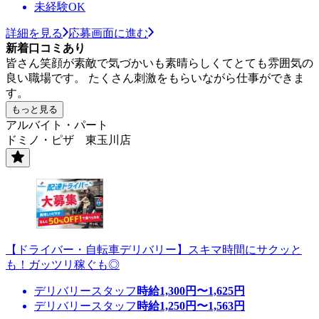
未経験OK
詳細を見る
応募画面に進む
新着口コミあり
皆さん笑顔が素敵で気づかいも素晴らしくてとても雰囲気の
良い職場です。 たくさん刺激をもらいながら仕事ができま
す。
もっと見る
アルバイト・パート
ドミノ・ピザ 東玉川店
【ドライバー・自転車デリバリー】スキマ時間にサクッと
も！ガッツリ稼ぐも◎
デリバリースタッフ
時給
1,300
円〜
1,625
円
デリバリースタッフ
時給
1,250
円〜
1,563
円