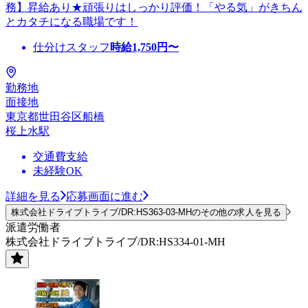
務】昇給あり★頑張りはしっかり評価！「やる気」がきちん
とカタチになる職場です！
仕分けスタッフ
時給
1,750
円〜
勤務地
面接地
東京都世田谷区船橋
桜上水駅
交通費支給
未経験OK
詳細を見る
応募画面に進む
株式会社ドライブトライブ/DR:HS363-03-MHのその他の求人を見る
派遣労働者
株式会社ドライブトライブ/DR:HS334-01-MH