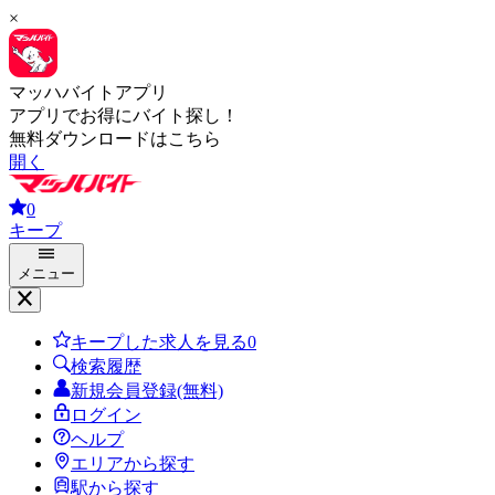
×
マッハバイトアプリ
アプリでお得にバイト探し！
無料ダウンロードはこちら
開く
0
キープ
メニュー
キープした求人を見る
0
検索履歴
新規会員登録(無料)
ログイン
ヘルプ
エリアから探す
駅から探す