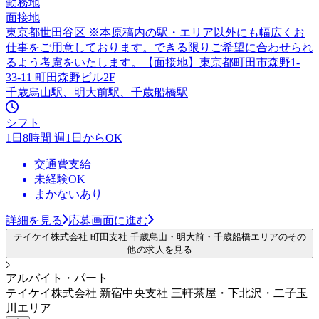
勤務地
面接地
東京都世田谷区 ※本原稿内の駅・エリア以外にも幅広くお
仕事をご用意しております。できる限りご希望に合わせられ
るよう考慮をいたします。【面接地】東京都町田市森野1-
33-11 町田森野ビル2F
千歳烏山駅、明大前駅、千歳船橋駅
シフト
1日8時間 週1日からOK
交通費支給
未経験OK
まかないあり
詳細を見る
応募画面に進む
テイケイ株式会社 町田支社 千歳烏山・明大前・千歳船橋エリアのその
他の求人を見る
アルバイト・パート
テイケイ株式会社 新宿中央支社 三軒茶屋・下北沢・二子玉
川エリア