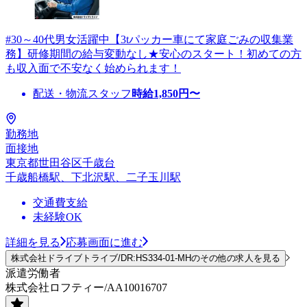
#30～40代男女活躍中【3tパッカー車にて家庭ごみの収集業
務】研修期間の給与変動なし★安心のスタート！初めての方
も収入面で不安なく始められます！
配送・物流スタッフ
時給
1,850
円〜
勤務地
面接地
東京都世田谷区千歳台
千歳船橋駅、下北沢駅、二子玉川駅
交通費支給
未経験OK
詳細を見る
応募画面に進む
株式会社ドライブトライブ/DR:HS334-01-MHのその他の求人を見る
派遣労働者
株式会社ロフティー/AA10016707