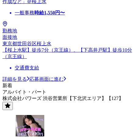
作成など」＠桜上水
一般事務
時給
1,550
円〜
勤務地
面接地
東京都世田谷区桜上水
【桜上水駅】徒歩7分（京王線）、【下高井戸駅】徒歩10分
（京王線）
交通費支給
詳細を見る
応募画面に進む
新着
アルバイト・パート
株式会社パワーズ 渋谷営業所【下北沢エリア】【127】