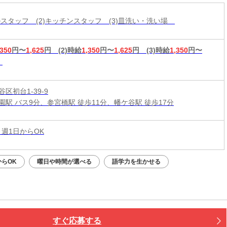
ールスタッフ (2)キッチンスタッフ (3)皿洗い・洗い場
,350
円〜
1,625
円
(2)時給
1,350
円〜
1,625
円
(3)時給
1,350
円〜
区初台1-39-9
園駅 バス9分、参宮橋駅 徒歩11分、幡ケ谷駅 徒歩17分
 週1日からOK
らOK
曜日や時間が選べる
語学力を生かせる
すぐ応募する