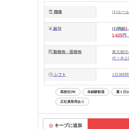
職種
(1)ホ
給与
(1)時給
1
1,625
円
勤務地・面接地
東京都渋谷
代々木公
シフト
1日3時間
高校生OK
未経験歓迎
週１日か
正社員登用あり
キープに追加