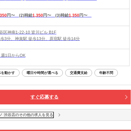
,350
円〜
(2)時給
1,350
円〜
(3)時給
1,350
円〜
区神南1-22-10 皆川ビル B1F
徒歩3分、神泉駅 徒歩13分、原宿駅 徒歩14分
 週1日からOK
体を動かす
曜日や時間が選べる
交通費支給
年齢不問
すぐ応募する
ノ 渋谷店のその他の求人を見る