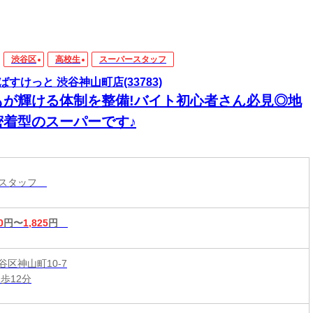
渋谷区
高校生
スーパースタッフ
ばすけっと 渋谷神山町店(33783)
もが輝ける体制を整備!バイト初心者さん必見◎地
密着型のスーパーです♪
ースタッフ
0
円〜
1,825
円
谷区神山町10-7
歩12分