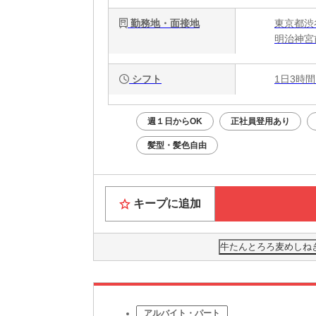
勤務地・面接地
東京都渋谷
明治神宮
シフト
1日3時間
週１日からOK
正社員登用あり
髪型・髪色自由
キープに追加
牛たんとろろ麦めしね
アルバイト・パート