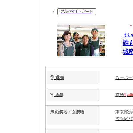
アルバイト・パート
まい
誰
域
職種
スーパ
給与
時給
1,46
勤務地・面接地
東京都渋
渋谷駅 徒