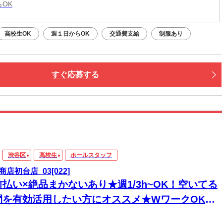
らOK
高校生OK
週１日からOK
交通費支給
制服あり
すぐ応募する
渋谷区
高校生
ホールスタッフ
商店初台店_03[022]
前払い×絶品まかないあり★週1/3h~OK！空いてる
間を有効活用したい方にオススメ★WワークOK！
リーターさん活躍中◎