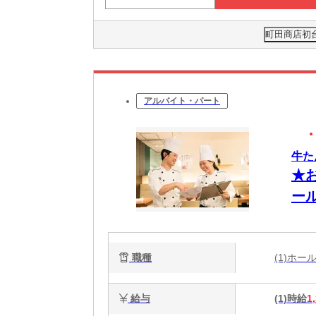
町田商店初台
アルバイト・パート
牛た
★
ー
職種
(1)ホ
給与
(1)時給
1