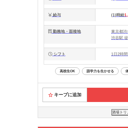
給与
(1)時給
1
勤務地・面接地
東京都渋谷
渋谷駅 
シフト
1日2時間
高校生OK
語学力を生かせる
キープに追加
酒場トリ