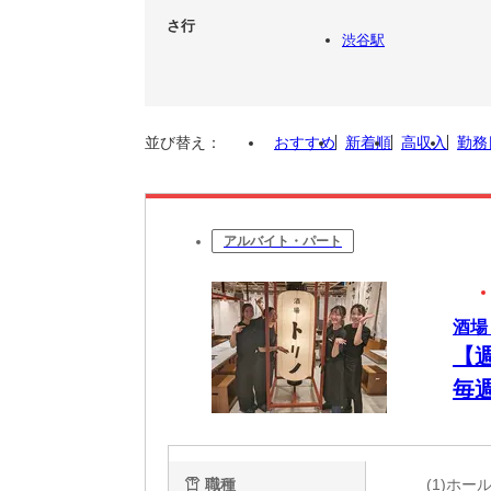
さ行
渋谷駅
並び替え：
おすすめ
新着順
高収入
勤務
アルバイト・パート
酒場
【
毎
職種
(1)ホ