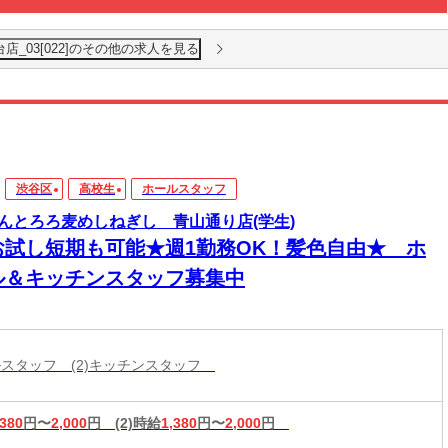
店_03[022]のその他の求人を見る
渋谷区
高校生
ホールスタッフ
んとろろ麦めしねぎし 青山通り店(学生)
お試し短期も可能★週1勤務OK！髪色自由★ ホ
ル＆キッチンスタッフ募集中
ールスタッフ (2)キッチンスタッフ
,380
円〜
2,000
円
(2)時給
1,380
円〜
2,000
円