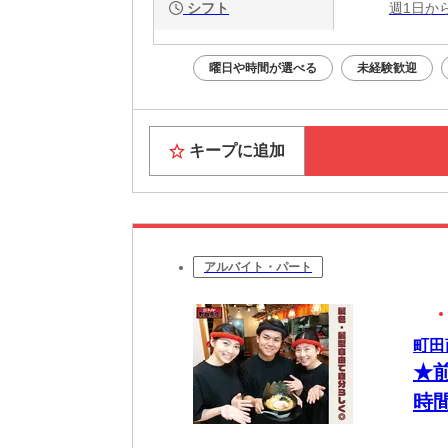
シフト
週1日か
曜日や時間が選べる
未経験歓迎
キープに追加
アルバイト・パート
町田
★
時
フ