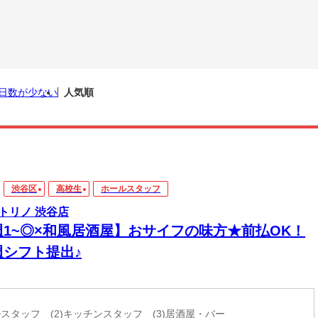
日数が少ない
人気順
渋谷区
高校生
ホールスタッフ
トリノ 渋谷店
週1~◎×和風居酒屋】おサイフの味方★前払OK！
週シフト提出♪
ールスタッフ (2)キッチンスタッフ (3)居酒屋・バー