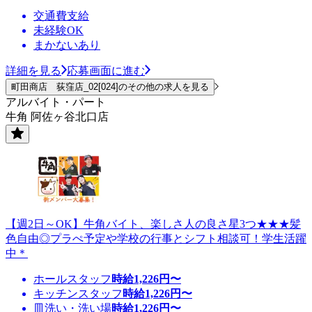
交通費支給
未経験OK
まかないあり
詳細を見る
応募画面に進む
町田商店 荻窪店_02[024]のその他の求人を見る
アルバイト・パート
牛角 阿佐ヶ谷北口店
【週2日～OK】牛角バイト、楽しさ人の良さ星3つ★★★髪
色自由◎プラぺ予定や学校の行事とシフト相談可！学生活躍
中＊
ホールスタッフ
時給
1,226
円〜
キッチンスタッフ
時給
1,226
円〜
皿洗い・洗い場
時給
1,226
円〜