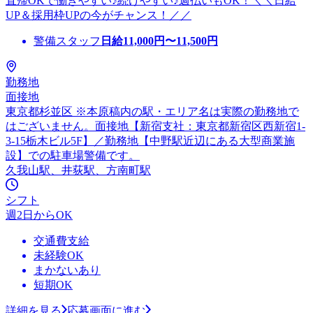
直帰OKで働きやすい♪続けやすい♪週払いもOK！＼＼日給
UP＆採用枠UPの今がチャンス！／／
警備スタッフ
日給
11,000
円〜
11,500
円
勤務地
面接地
東京都杉並区 ※本原稿内の駅・エリア名は実際の勤務地で
はございません。面接地【新宿支社：東京都新宿区西新宿1-
3-15栃木ビル5F】／勤務地【中野駅近辺にある大型商業施
設】での駐車場警備です。
久我山駅、井荻駅、方南町駅
シフト
週2日からOK
交通費支給
未経験OK
まかないあり
短期OK
詳細を見る
応募画面に進む