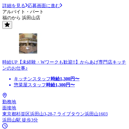
詳細を見る
応募画面に進む
アルバイト・パート
福のから 浜田山店
時給UP【未経験・Wワークも歓迎!!】からあげ専門店キッチ
ンのお仕事♪
キッチンスタッフ
時給
1,300
円〜
惣菜屋スタッフ
時給
1,300
円〜
勤務地
面接地
東京都杉並区浜田山3-28-7 ライブタウン浜田山1603
浜田山駅 徒歩3分