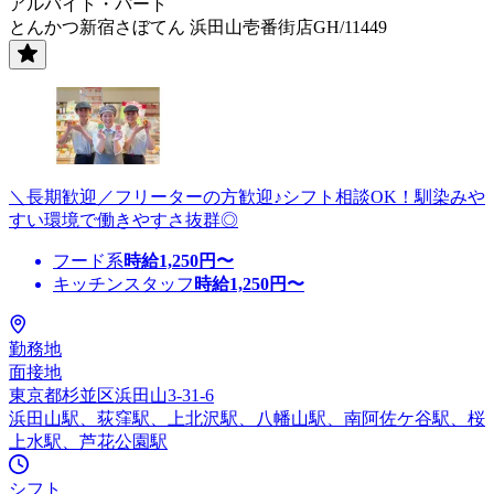
アルバイト・パート
とんかつ新宿さぼてん 浜田山壱番街店GH/11449
＼長期歓迎／フリーターの方歓迎♪シフト相談OK！馴染みや
すい環境で働きやすさ抜群◎
フード系
時給
1,250
円〜
キッチンスタッフ
時給
1,250
円〜
勤務地
面接地
東京都杉並区浜田山3-31-6
浜田山駅、荻窪駅、上北沢駅、八幡山駅、南阿佐ケ谷駅、桜
上水駅、芦花公園駅
シフト