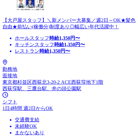
【大戸屋スタッフ】＼新メンバー大募集／週2日～OK★髪色
自由★前払い(稼働分)制度あり◎幅広い年代活躍中！
ホールスタッフ
時給
1,350
円〜
キッチンスタッフ
時給
1,350
円〜
レストラン
時給
1,350
円〜
勤務地
面接地
東京都杉並区西荻北3-20-2 ACE西荻窪地下1階
西荻窪駅、三鷹台駅、井の頭公園駅
シフト
1日4時間 週2日からOK
交通費支給
未経験OK
まかないあり