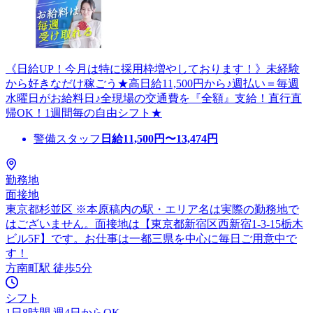
《日給UP！今月は特に採用枠増やしております！》未経験
から好きなだけ稼ごう★高日給11,500円から♪週払い＝毎週
水曜日がお給料日♪全現場の交通費を『全額』支給！直行直
帰OK！1週間毎の自由シフト★
警備スタッフ
日給
11,500
円〜
13,474
円
勤務地
面接地
東京都杉並区 ※本原稿内の駅・エリア名は実際の勤務地で
はございません。面接地は【東京都新宿区西新宿1-3-15栃木
ビル5F】です。お仕事は一都三県を中心に毎日ご用意中で
す！
方南町駅 徒歩5分
シフト
1日8時間 週4日からOK