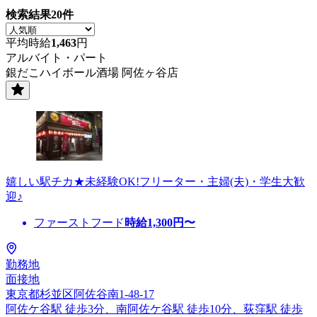
検索結果
20
件
平均時給
1,463
円
アルバイト・パート
銀だこハイボール酒場 阿佐ヶ谷店
嬉しい駅チカ★未経験OK!フリーター・主婦(夫)・学生大歓
迎♪
ファーストフード
時給
1,300
円〜
勤務地
面接地
東京都杉並区阿佐谷南1-48-17
阿佐ケ谷駅 徒歩3分、南阿佐ケ谷駅 徒歩10分、荻窪駅 徒歩