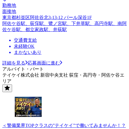
勤務地
面接地
東京都杉並区阿佐谷北3-13-12 パール深谷1F
阿佐ケ谷駅、荻窪駅、鷺ノ宮駅、下井草駅、高円寺駅、南阿
佐ケ谷駅、都立家政駅、井荻駅
交通費支給
未経験OK
まかないあり
詳細を見る
応募画面に進む
アルバイト・パート
テイケイ株式会社 新宿中央支社 荻窪・高円寺・阿佐ケ谷エ
リア
＜警備業界TOPクラスの”テイケイ”で働いてみませんか！？