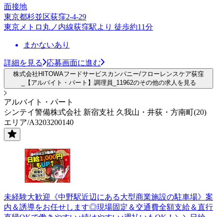
面接地
東京都杉並区荻窪2-4-29
東京メトロ丸ノ内線荻窪駅より 徒歩約11分
まかないあり
詳細を見る
応募画面に進む
株式会社HITOWAフードサービスカンパニー/フローレンスケア荻窪
_【アルバイト・パート】調理員_11962のその他の求人を見る
アルバイト・パート
シンテイ警備株式会社 新宿支社 久我山・井荻・方南町(20)
エリア/A3203200140
未経験大歓迎《中野駅近辺にある大型商業施設の駐車場》案
内＆誘導をお任せします◎現場固定＆交通費全額支給＆直行