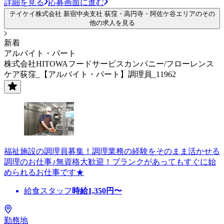
詳細を見る
応募画面に進む
テイケイ株式会社 新宿中央支社 荻窪・高円寺・阿佐ケ谷エリアのその
他の求人を見る
新着
アルバイト・パート
株式会社HITOWAフードサービスカンパニー/フローレンス
ケア荻窪_【アルバイト・パート】調理員_11962
福祉施設の調理員募集！調理業務の経験をそのまま活かせる
調理のお仕事♪無資格大歓迎！ブランクがあってもすぐに始
められるお仕事です★
給食スタッフ
時給
1,350
円〜
勤務地