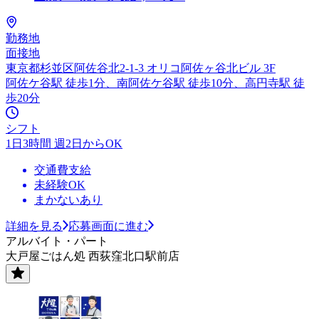
勤務地
面接地
東京都杉並区阿佐谷北2-1-3 オリコ阿佐ヶ谷北ビル 3F
阿佐ケ谷駅 徒歩1分、南阿佐ケ谷駅 徒歩10分、高円寺駅 徒
歩20分
シフト
1日3時間 週2日からOK
交通費支給
未経験OK
まかないあり
詳細を見る
応募画面に進む
アルバイト・パート
大戸屋ごはん処 西荻窪北口駅前店