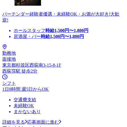
バーテンダー経験者優遇・未経験OK・お酒が大好き!大歓
迎!
ホールスタッフ
時給
1,500
円〜
1,800
円
居酒屋・バー
時給
1,500
円〜
1,800
円
勤務地
面接地
東京都杉並区西荻南3-15-8-1F
西荻窪駅 徒歩2分
シフト
1日8時間 週5日からOK
交通費支給
未経験OK
まかないあり
詳細を見る
応募画面に進む