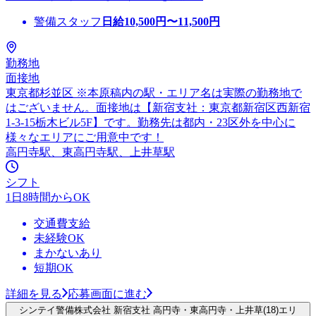
警備スタッフ
日給
10,500
円〜
11,500
円
勤務地
面接地
東京都杉並区 ※本原稿内の駅・エリア名は実際の勤務地で
はございません。面接地は【新宿支社：東京都新宿区西新宿
1-3-15栃木ビル5F】です。勤務先は都内・23区外を中心に
様々なエリアにご用意中です！
高円寺駅、東高円寺駅、上井草駅
シフト
1日8時間からOK
交通費支給
未経験OK
まかないあり
短期OK
詳細を見る
応募画面に進む
シンテイ警備株式会社 新宿支社 高円寺・東高円寺・上井草(18)エリ