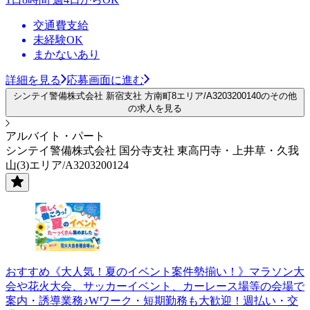
交通費支給
未経験OK
まかないあり
詳細を見る
応募画面に進む
シンテイ警備株式会社 新宿支社 方南町8エリア/A3203200140のその他
の求人を見る
アルバイト・パート
シンテイ警備株式会社 国分寺支社 東高円寺・上井草・久我
山(3)エリア/A3203200124
おすすめ《大人気！夏のイベント案件勢揃い！》マラソン大
会や花火大会、サッカーイベント、カーレース場等の会場で
案内・誘導業務♪Wワーク・短期勤務も大歓迎！週払い・交