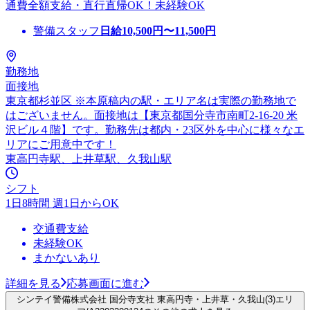
通費全額支給・直行直帰OK！未経験OK
警備スタッフ
日給
10,500
円〜
11,500
円
勤務地
面接地
東京都杉並区 ※本原稿内の駅・エリア名は実際の勤務地で
はございません。面接地は【東京都国分寺市南町2-16-20 米
沢ビル４階】です。勤務先は都内・23区外を中心に様々なエ
リアにご用意中です！
東高円寺駅、上井草駅、久我山駅
シフト
1日8時間 週1日からOK
交通費支給
未経験OK
まかないあり
詳細を見る
応募画面に進む
シンテイ警備株式会社 国分寺支社 東高円寺・上井草・久我山(3)エリ