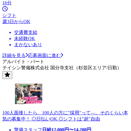
16分
シフト
週3日からOK
交通費支給
未経験OK
まかないあり
詳細を見る
応募画面に進む
アルバイト・パート
テイシン警備株式会社 国分寺支社（杉並区エリア/日勤）
100人面接したら、100人の方に"採用"って―。そのくらい本
気の募集中！ ◎日払いOK ◎シフトは”超"自由
警備スタッフ
日給
12,000
円〜
14,200
円