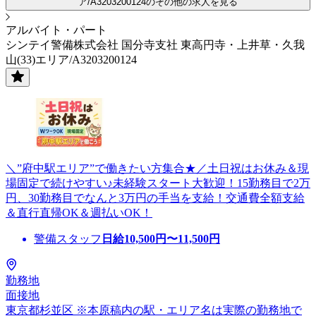
ア/A3203200124のその他の求人を見る
アルバイト・パート
シンテイ警備株式会社 国分寺支社 東高円寺・上井草・久我
山(33)エリア/A3203200124
＼”府中駅エリア”で働きたい方集合★／土日祝はお休み＆現
場固定で続けやすい♪未経験スタート大歓迎！15勤務目で2万
円、30勤務目でなんと3万円の手当を支給！交通費全額支給
＆直行直帰OK＆週払いOK！
警備スタッフ
日給
10,500
円〜
11,500
円
勤務地
面接地
東京都杉並区 ※本原稿内の駅・エリア名は実際の勤務地で