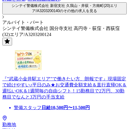
シンテイ警備株式会社 新宿支社 久我山・井荻・方南町(20)エリ
ア/A3203200140のその他の求人を見る
アルバイト・パート
シンテイ警備株式会社 国分寺支社 高円寺・荻窪・西荻窪
(32)エリア/A3203200124
『”武蔵小金井駅エリア”で働きたい方、朗報です』現場固定
で続けやすい♪平日のみ★お交通費全額支給＆直行直帰OK＆
週払いOK＆1週間毎の自由シフト！15勤務目で2万円、30勤
務目でなんと3万円の手当支給
警備スタッフ
日給
10,500
円〜
11,500
円
勤務地