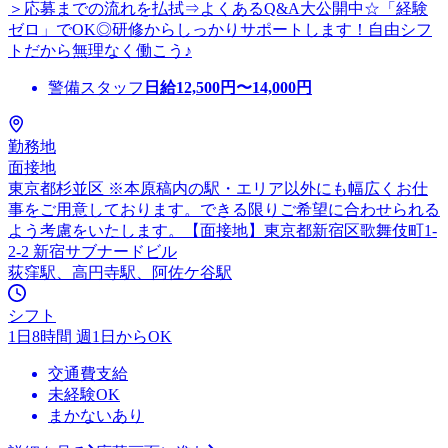
＞応募までの流れを払拭⇒よくあるQ&A大公開中☆「経験
ゼロ」でOK◎研修からしっかりサポートします！自由シフ
トだから無理なく働こう♪
警備スタッフ
日給
12,500
円〜
14,000
円
勤務地
面接地
東京都杉並区 ※本原稿内の駅・エリア以外にも幅広くお仕
事をご用意しております。できる限りご希望に合わせられる
よう考慮をいたします。【面接地】東京都新宿区歌舞伎町1-
2-2 新宿サブナードビル
荻窪駅、高円寺駅、阿佐ケ谷駅
シフト
1日8時間 週1日からOK
交通費支給
未経験OK
まかないあり