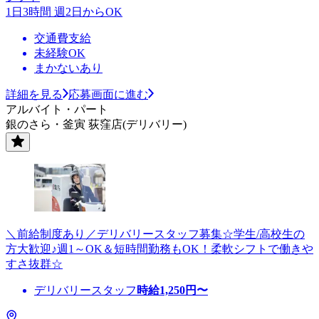
1日3時間 週2日からOK
交通費支給
未経験OK
まかないあり
詳細を見る
応募画面に進む
アルバイト・パート
銀のさら・釜寅 荻窪店(デリバリー)
＼前給制度あり／デリバリースタッフ募集☆学生/高校生の
方大歓迎♪週1～OK＆短時間勤務もOK！柔軟シフトで働きや
すさ抜群☆
デリバリースタッフ
時給
1,250
円〜