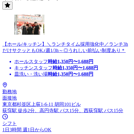
【ホール/キッチン】＼ランチタイム採用強化中／ランチ3h
だけサクッともOK♪週1/3h～◎うれしい前払い制度あり＊
ホールスタッフ
時給
1,350
円〜
1,688
円
キッチンスタッフ
時給
1,350
円〜
1,688
円
皿洗い・洗い場
時給
1,350
円〜
1,688
円
勤務地
面接地
東京都杉並区上荻1-6-11 胡同101ビル
荻窪駅 徒歩2分、高円寺駅 バス15分、西荻窪駅 バス15分
シフト
1日3時間 週1日からOK