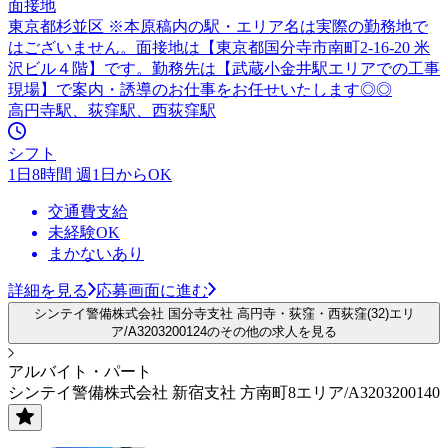
面接地
東京都杉並区 ※本原稿内の駅・エリア名は実際の勤務地で
はございません。面接地は【東京都国分寺市南町2-16-20 米
沢ビル４階】です。勤務先は【武蔵小金井駅エリアでの工事
現場】で案内・誘導のお仕事をお任せいたします◎◎
高円寺駅、荻窪駅、西荻窪駅
シフト
1日8時間 週1日からOK
交通費支給
未経験OK
まかないあり
詳細を見る
応募画面に進む
シンテイ警備株式会社 国分寺支社 高円寺・荻窪・西荻窪(32)エリ
ア/A3203200124のその他の求人を見る
アルバイト・パート
シンテイ警備株式会社 新宿支社 方南町8エリア/A3203200140