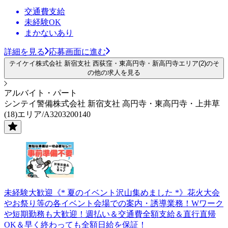
交通費支給
未経験OK
まかないあり
詳細を見る
応募画面に進む
テイケイ株式会社 新宿支社 西荻窪・東高円寺・新高円寺エリア(2)のそ
の他の求人を見る
アルバイト・パート
シンテイ警備株式会社 新宿支社 高円寺・東高円寺・上井草
(18)エリア/A3203200140
未経験大歓迎《* 夏のイベント沢山集めました *》花火大会
やお祭り等の各イベント会場での案内・誘導業務！Wワーク
や短期勤務も大歓迎！週払い＆交通費全額支給＆直行直帰
OK＆早く終わっても全額日給を保証！