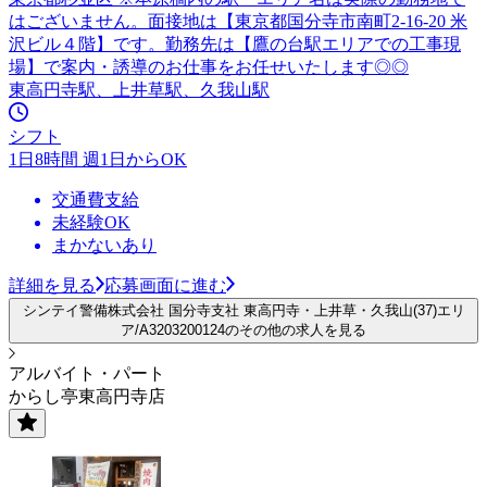
はございません。面接地は【東京都国分寺市南町2-16-20 米
沢ビル４階】です。勤務先は【鷹の台駅エリアでの工事現
場】で案内・誘導のお仕事をお任せいたします◎◎
東高円寺駅、上井草駅、久我山駅
シフト
1日8時間 週1日からOK
交通費支給
未経験OK
まかないあり
詳細を見る
応募画面に進む
シンテイ警備株式会社 国分寺支社 東高円寺・上井草・久我山(37)エリ
ア/A3203200124のその他の求人を見る
アルバイト・パート
からし亭東高円寺店