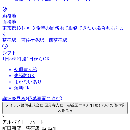
勤務地
面接地
東京都杉並区 ※希望の勤務地で勤務できない場合もありま
す
荻窪駅、阿佐ケ谷駅、西荻窪駅
シフト
1日8時間 週1日からOK
交通費支給
未経験OK
まかないあり
短期OK
詳細を見る
応募画面に進む
テイシン警備株式会社 国分寺支社（杉並区エリア/日勤）のその他の求
人を見る
アルバイト・パート
町田商店 荻窪店_02[024]