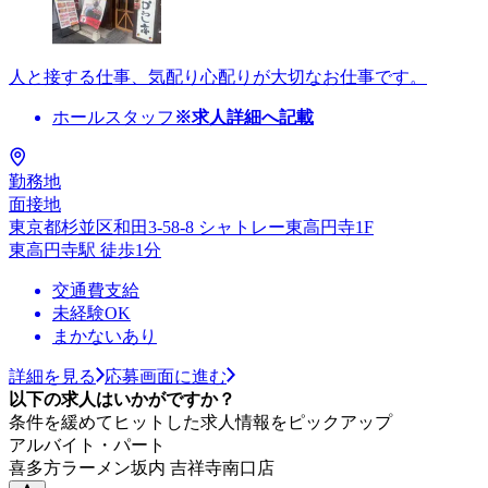
人と接する仕事、気配り心配りが大切なお仕事です。
ホールスタッフ
※求人詳細へ記載
勤務地
面接地
東京都杉並区和田3-58-8 シャトレー東高円寺1F
東高円寺駅 徒歩1分
交通費支給
未経験OK
まかないあり
詳細を見る
応募画面に進む
以下の求人はいかがですか？
条件を緩めてヒットした求人情報をピックアップ
アルバイト・パート
喜多方ラーメン坂内 吉祥寺南口店