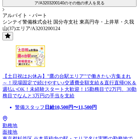
ア/A3203200140のその他の求人を見る
アルバイト・パート
シンテイ警備株式会社 国分寺支社 東高円寺・上井草・久我
山(37)エリア/A3203200124
【土日祝はお休み】”鷹の台駅エリア”で働きたい方集まれ
～！現場固定で続けやすい♪交通費全額支給＆直行直帰OK＆
週払いOK！未経験スタート大歓迎！15勤務目で2万円、30勤
務目でなんと3万円の手当を支給
警備スタッフ
日給
10,500
円〜
11,500
円
勤務地
面接地
東京都杉並区 ※本原稿内の駅・エリア名は実際の勤務地で