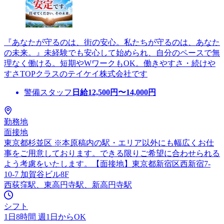
『あなたが守るのは、街の安心。私たちが守るのは、あなた
の未来。』未経験でも安心して始められ、自分のペースで無
理なく働ける。短期やWワークもOK。働きやすさ・続けや
すさTOPクラスのテイケイ株式会社です
警備スタッフ
日給
12,500
円〜
14,000
円
勤務地
面接地
東京都杉並区 ※本原稿内の駅・エリア以外にも幅広くお仕
事をご用意しております。できる限りご希望に合わせられる
よう考慮をいたします。【面接地】東京都新宿区西新宿7-
10-7 加賀谷ビル8F
西荻窪駅、東高円寺駅、新高円寺駅
シフト
1日8時間 週1日からOK