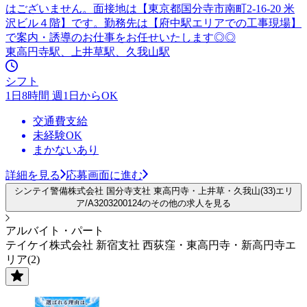
はございません。面接地は【東京都国分寺市南町2-16-20 米
沢ビル４階】です。勤務先は【府中駅エリアでの工事現場】
で案内・誘導のお仕事をお任せいたします◎◎
東高円寺駅、上井草駅、久我山駅
シフト
1日8時間 週1日からOK
交通費支給
未経験OK
まかないあり
詳細を見る
応募画面に進む
シンテイ警備株式会社 国分寺支社 東高円寺・上井草・久我山(33)エリ
ア/A3203200124のその他の求人を見る
アルバイト・パート
テイケイ株式会社 新宿支社 西荻窪・東高円寺・新高円寺エ
リア(2)