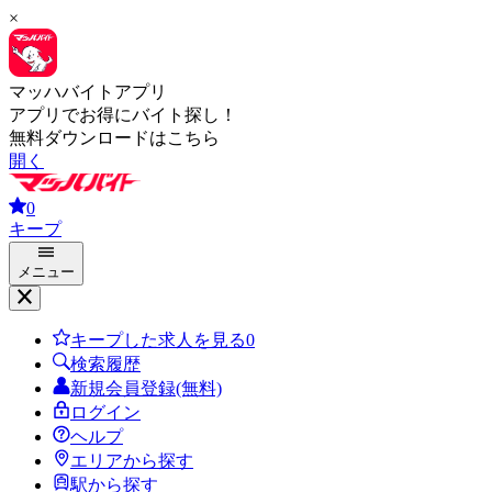
×
マッハバイトアプリ
アプリでお得にバイト探し！
無料ダウンロードはこちら
開く
0
キープ
メニュー
キープした求人を見る
0
検索履歴
新規会員登録(無料)
ログイン
ヘルプ
エリアから探す
駅から探す