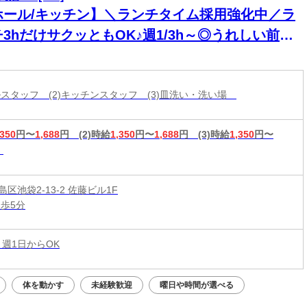
ホール/キッチン】＼ランチタイム採用強化中／ラ
3hだけサクッともOK♪週1/3h～◎うれしい前払
制度あり＊
ールスタッフ (2)キッチンスタッフ (3)皿洗い・洗い場
,350
円〜
1,688
円
(2)時給
1,350
円〜
1,688
円
(3)時給
1,350
円〜
区池袋2-13-2 佐藤ビル1F
徒歩5分
 週1日からOK
体を動かす
未経験歓迎
曜日や時間が選べる