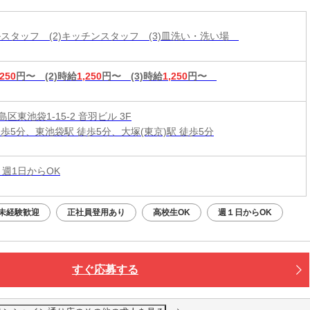
ールスタッフ (2)キッチンスタッフ (3)皿洗い・洗い場
,250
円〜
(2)時給
1,250
円〜
(3)時給
1,250
円〜
区東池袋1-15-2 音羽ビル 3F
徒歩5分、東池袋駅 徒歩5分、大塚(東京)駅 徒歩5分
 週1日からOK
未経験歓迎
正社員登用あり
高校生OK
週１日からOK
すぐ応募する