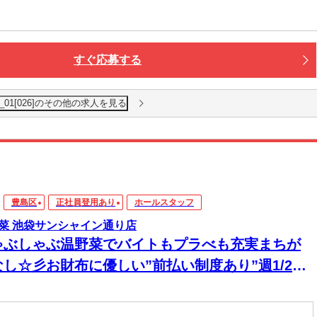
すぐ応募する
01[026]のその他の求人を見る
豊島区
正社員登用あり
ホールスタッフ
菜 池袋サンシャイン通り店
ゃぶしゃぶ温野菜でバイトもプラべも充実まちが
なし☆彡お財布に優しい”前払い制度あり”週1/2日
K◎