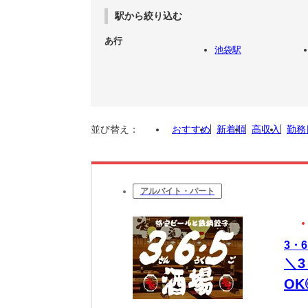
駅から絞り込む
あ行
池袋駅
並び替え：
おすすめ
新着順
高収入
勤務
アルバイト・パート
3・
＼
O