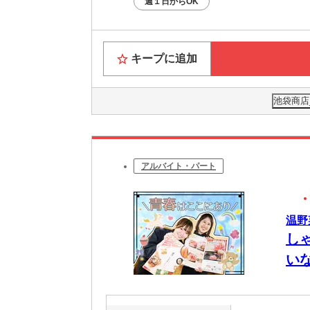
週１日からOK
キープに追加
池袋商店_
アルバイト・パート
温野
し
い
～O