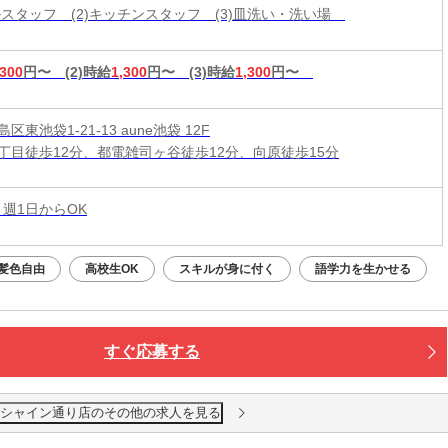
ールスタッフ (2)キッチンスタッフ (3)皿洗い・洗い場
,300
円〜
(2)時給
1,300
円〜
(3)時給
1,300
円〜
区東池袋1-21-13 aune池袋 12F
丁目徒歩12分、都電雑司ヶ谷徒歩12分、向原徒歩15分
 週1日からOK
髪色自由
高校生OK
スキルが身に付く
語学力を生かせる
すぐ応募する
ンシャイン通り店のその他の求人を見る