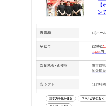
【
ンチ
い
職種
(1)ホ
給与
(1)時給
1
1,688
円
勤務地・面接地
東京都豊島
池袋駅 
シフト
1日3時間
語学力を生かせる
スキルが身に付く