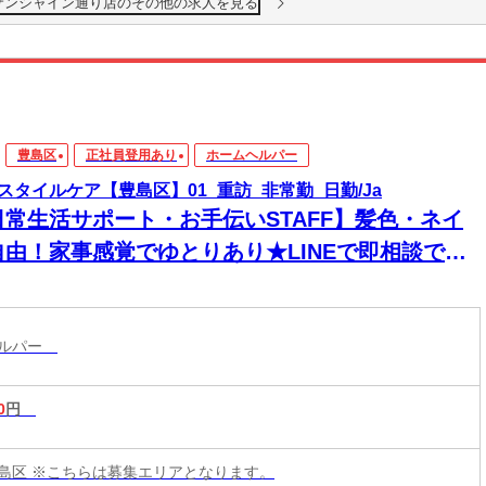
袋サンシャイン通り店のその他の求人を見る
豊島区
正社員登用あり
ホームヘルパー
スタイルケア【豊島区】01_重訪_非常勤_日勤/Ja
日常生活サポート・お手伝いSTAFF】髪色・ネイ
自由！家事感覚でゆとりあり★LINEで即相談でき
→安心！週1～＆残業なしで私生活両立◎
ヘルパー
0
円
島区 ※こちらは募集エリアとなります。