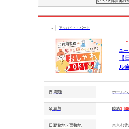
3・6・5酒場 池
アルバイト・パート
ユー
【
ル
る
職種
ホーム
給与
時給
1,56
勤務地・面接地
東京都豊