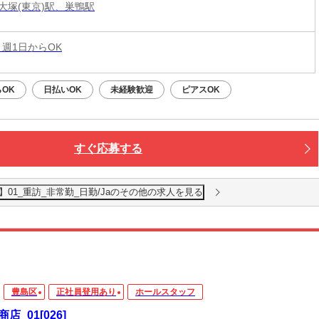
大塚(東京)駅、巣鴨駅
 週1日からOK
OK
日払いOK
未経験歓迎
ピアスOK
すぐ応募する
01_重訪_非常勤_日勤/Jaのその他の求人を見る
豊島区
正社員登用あり
ホールスタッフ
店_01[026]