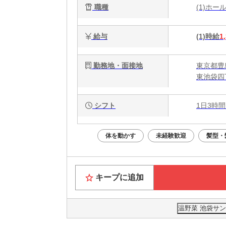
職種
(1)ホ
給与
(1)時給
1
勤務地・面接地
東京都豊島
東池袋四
シフト
1日3時間
体を動かす
未経験歓迎
髪型・
キープに追加
温野菜 池袋サ