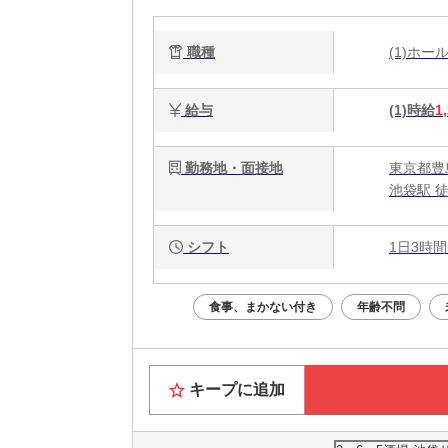
職種
(1)ホ
給与
(1)時給
1
勤務地・面接地
東京都豊島
池袋駅 
シフト
1日3時間
食事、まかない付き
年齢不問
キープに追加