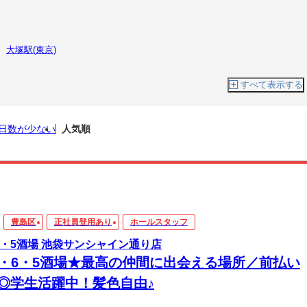
大塚駅(東京)
すべて表示する
日数が少ない
人気順
豊島区
正社員登用あり
ホールスタッフ
6・5酒場 池袋サンシャイン通り店
3・6・5酒場★最高の仲間に出会える場所／前払い
K◎学生活躍中！髪色自由♪