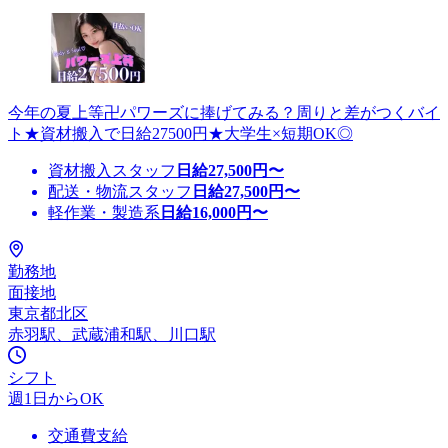
今年の夏上等卍パワーズに捧げてみる？周りと差がつくバイ
ト★資材搬入で日給27500円★大学生×短期OK◎
資材搬入スタッフ
日給
27,500
円〜
配送・物流スタッフ
日給
27,500
円〜
軽作業・製造系
日給
16,000
円〜
勤務地
面接地
東京都北区
赤羽駅、武蔵浦和駅、川口駅
シフト
週1日からOK
交通費支給