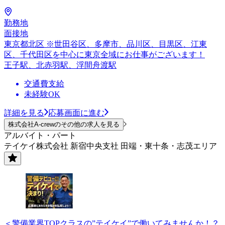
勤務地
面接地
東京都北区 ※世田谷区、多摩市、品川区、目黒区、江東
区、千代田区を中心に東京全域にお仕事がございます！
王子駅、北赤羽駅、浮間舟渡駅
交通費支給
未経験OK
詳細を見る
応募画面に進む
株式会社A-crewのその他の求人を見る
アルバイト・パート
テイケイ株式会社 新宿中央支社 田端・東十条・志茂エリア
＜警備業界TOPクラスの”テイケイ”で働いてみませんか！？