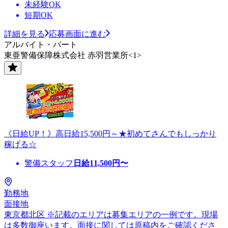
未経験OK
短期OK
詳細を見る
応募画面に進む
アルバイト・パート
東亜警備保障株式会社 赤羽営業所<1>
《日給UP！》高日給15,500円～★初めてさんでもしっかり
稼げる☆
警備スタッフ
日給
11,500
円〜
勤務地
面接地
東京都北区 ※記載のエリアは募集エリアの一例です。現場
は多数御座います。面接に関しては原稿内をご確認くださ