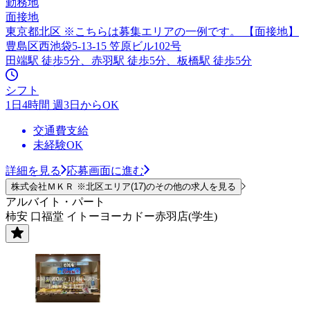
勤務地
面接地
東京都北区 ※こちらは募集エリアの一例です。 【面接地】
豊島区西池袋5-13-15 笠原ビル102号
田端駅 徒歩5分、赤羽駅 徒歩5分、板橋駅 徒歩5分
シフト
1日4時間 週3日からOK
交通費支給
未経験OK
詳細を見る
応募画面に進む
株式会社ＭＫＲ ※北区エリア(17)のその他の求人を見る
アルバイト・パート
柿安 口福堂 イトーヨーカドー赤羽店(学生)