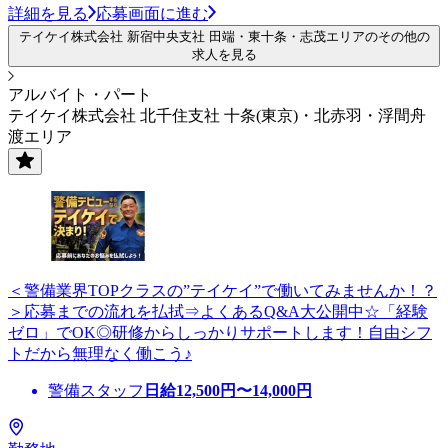
詳細を見る
応募画面に進む
テイケイ株式会社 新宿中央支社 田端・東十条・志茂エリアのその他の
求人を見る
アルバイト・パート
テイケイ株式会社 北千住支社 十条(東京)・北赤羽・浮間舟
渡エリア
＜警備業界TOPクラスの”テイケイ”で働いてみませんか！？
＞応募までの流れを払拭⇒よくあるQ&A大公開中☆「経験
ゼロ」でOK◎研修からしっかりサポートします！自由シフ
トだから無理なく働こう♪
警備スタッフ
日給
12,500
円〜
14,000
円