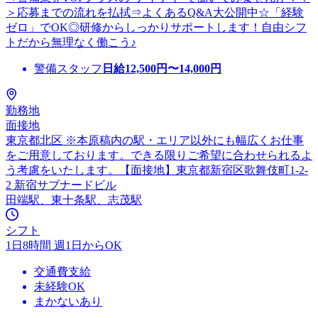
＞応募までの流れを払拭⇒よくあるQ&A大公開中☆「経験
ゼロ」でOK◎研修からしっかりサポートします！自由シフ
トだから無理なく働こう♪
警備スタッフ
日給
12,500
円〜
14,000
円
勤務地
面接地
東京都北区 ※本原稿内の駅・エリア以外にも幅広くお仕事
をご用意しております。できる限りご希望に合わせられるよ
う考慮をいたします。【面接地】東京都新宿区歌舞伎町1-2-
2 新宿サブナードビル
田端駅、東十条駅、志茂駅
シフト
1日8時間 週1日からOK
交通費支給
未経験OK
まかないあり