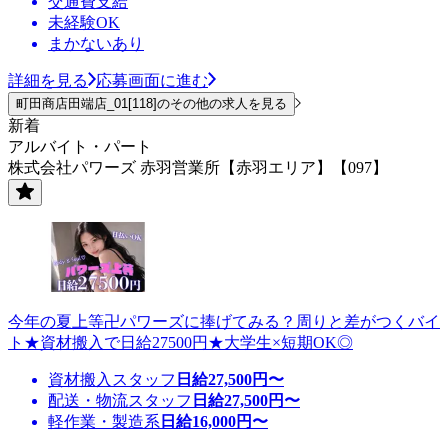
交通費支給
未経験OK
まかないあり
詳細を見る
応募画面に進む
町田商店田端店_01[118]のその他の求人を見る
新着
アルバイト・パート
株式会社パワーズ 赤羽営業所【赤羽エリア】【097】
今年の夏上等卍パワーズに捧げてみる？周りと差がつくバイ
ト★資材搬入で日給27500円★大学生×短期OK◎
資材搬入スタッフ
日給
27,500
円〜
配送・物流スタッフ
日給
27,500
円〜
軽作業・製造系
日給
16,000
円〜