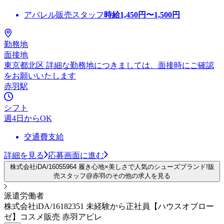
アパレル販売スタッフ
時給
1,450
円〜
1,500
円
勤務地
面接地
東京都北区 詳細な勤務地につきましては、面接時にご確認
をお願いいたします
赤羽駅
シフト
週4日からOK
交通費支給
詳細を見る
応募画面に進む
株式会社iDA/16055964 履き心地×美しさで人気のシューズブランド!販
売スタッフ@赤羽のその他の求人を見る
派遣労働者
株式会社iDA/16182351 未経験から正社員【ハウスオブロー
ゼ】コスメ販売 赤羽アピレ