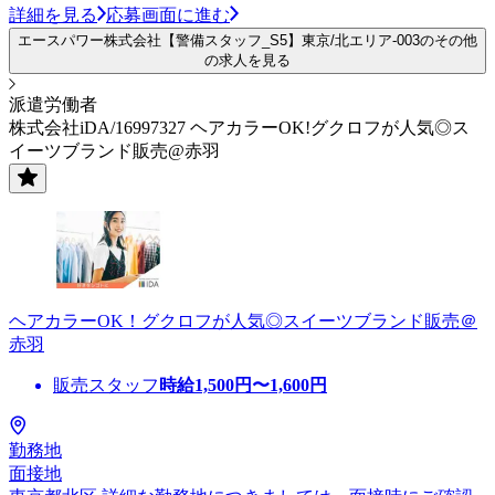
詳細を見る
応募画面に進む
エースパワー株式会社【警備スタッフ_S5】東京/北エリア-003のその他
の求人を見る
派遣労働者
株式会社iDA/16997327 ヘアカラーOK!グクロフが人気◎ス
イーツブランド販売@赤羽
ヘアカラーOK！グクロフが人気◎スイーツブランド販売＠
赤羽
販売スタッフ
時給
1,500
円〜
1,600
円
勤務地
面接地