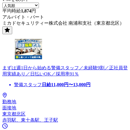
平均時給
1,874
円
アルバイト・パート
ミカドセキュリティー株式会社 南浦和支社（東京都北区）
まずは週1日から始める警備スタッフ／未経験9割／正社員登
用実績あり／日払いOK／採用率91％
警備スタッフ
日給
11,000
円〜
13,000
円
勤務地
面接地
東京都北区
赤羽駅、東十条駅、王子駅