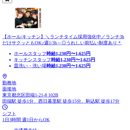
【ホール/キッチン】＼ランチタイム採用強化中／ランチ3h
だけサクッともOK♪週1/3h～◎うれしい前払い制度あり＊
ホールスタッフ
時給
1,230
円〜
1,625
円
キッチンスタッフ
時給
1,230
円〜
1,625
円
皿洗い・洗い場
時給
1,230
円〜
1,625
円
勤務地
面接地
東京都北区田端1-21-8 102B
田端駅 徒歩1分、西日暮里駅 徒歩15分、駒込駅 徒歩17分
シフト
1日3時間 週1日からOK