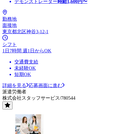
デモンストレーター
時給
1,600
円〜
勤務地
面接地
東京都北区神谷3-12-1
シフト
1日7時間 週1日からOK
交通費支給
未経験OK
短期OK
詳細を見る
応募画面に進む
派遣労働者
株式会社スタッフサービス/780544