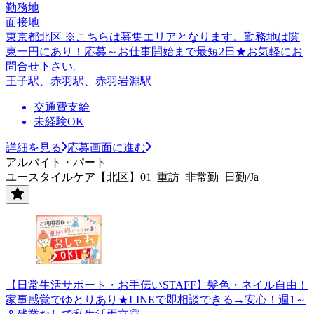
勤務地
面接地
東京都北区 ※こちらは募集エリアとなります。勤務地は関
東一円にあり！応募～お仕事開始まで最短2日★お気軽にお
問合せ下さい。
王子駅、赤羽駅、赤羽岩淵駅
交通費支給
未経験OK
詳細を見る
応募画面に進む
アルバイト・パート
ユースタイルケア【北区】01_重訪_非常勤_日勤/Ja
【日常生活サポート・お手伝いSTAFF】髪色・ネイル自由！
家事感覚でゆとりあり★LINEで即相談できる→安心！週1～