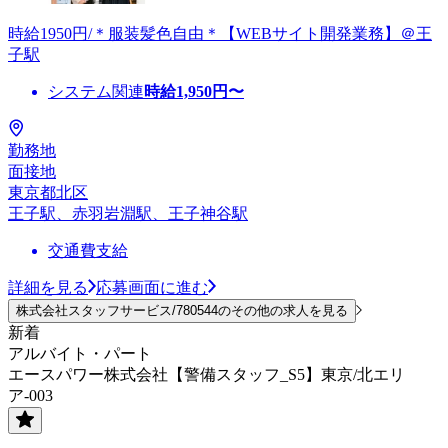
時給1950円/＊服装髪色自由＊【WEBサイト開発業務】＠王
子駅
システム関連
時給
1,950
円〜
勤務地
面接地
東京都北区
王子駅、赤羽岩淵駅、王子神谷駅
交通費支給
詳細を見る
応募画面に進む
株式会社スタッフサービス/780544のその他の求人を見る
新着
アルバイト・パート
エースパワー株式会社【警備スタッフ_S5】東京/北エリ
ア-003