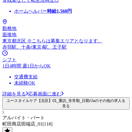
＆残業なしで私生活両立◎
ホームヘルパー
時給
1,560
円
勤務地
面接地
東京都北区 ※こちらは募集エリアとなります。
赤羽駅、十条(東京)駅、王子駅
シフト
1日4時間 週1日からOK
交通費支給
未経験OK
詳細を見る
応募画面に進む
ユースタイルケア【北区】01_重訪_非常勤_日勤/Jaのその他の求人を
見る
アルバイト・パート
町田商店田端店_01[118]