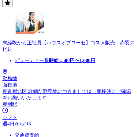
未経験から正社員【ハウスオブローゼ】コスメ販売 赤羽ア
ピレ
ビューティー系
時給
1,500
円〜
1,600
円
勤務地
面接地
東京都北区 詳細な勤務地につきましては、面接時にご確認
をお願いいたします
赤羽駅
シフト
週4日からOK
交通費支給