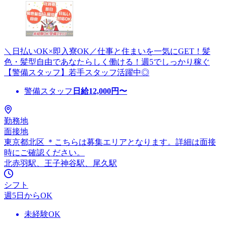
＼日払いOK×即入寮OK／仕事と住まいを一気にGET！髪
色・髪型自由であなたらしく働ける！週5でしっかり稼ぐ
【警備スタッフ】若手スタッフ活躍中◎
警備スタッフ
日給
12,000
円〜
勤務地
面接地
東京都北区 ＊こちらは募集エリアとなります。詳細は面接
時にご確認ください。
北赤羽駅、王子神谷駅、尾久駅
シフト
週5日からOK
未経験OK