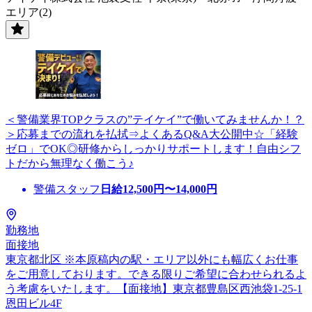
エリア(2)
＜警備業界TOPクラスの”テイケイ”で働いてみませんか！？
＞応募までの流れを払拭⇒よくあるQ&A大公開中☆「経験
ゼロ」でOK◎研修からしっかりサポートします！自由シフ
トだから無理なく働こう♪
警備スタッフ
日給
12,500
円〜
14,000
円
勤務地
面接地
東京都北区 ※本原稿内の駅・エリア以外にも幅広くお仕事
をご用意しております。できる限りご希望に合わせられるよ
う考慮をいたします。【面接地】東京都豊島区西池袋1-25-1
恩田ビル4F