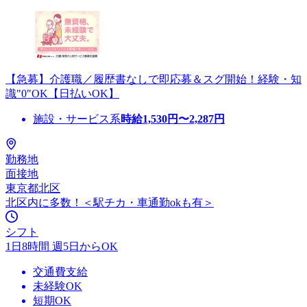
【急募】介護職／履歴書なしで即応募＆スグ開始！経験・知
識"0"OK【日払いOK】
施設・サービス系
時給
1,530
円〜
2,287
円
勤務地
面接地
東京都北区
北区内に多数！＜駅チカ・車通勤okも有＞
シフト
1日8時間 週5日からOK
交通費支給
未経験OK
短期OK