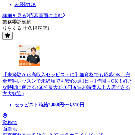
未経験OK
詳細を見る
応募画面に進む
業務委託契約
りらくる 十条銀座店1
【未経験から高収入セラピストに】無資格でも応募OK！完
全無料レッスンで未経験でも安心♪週1日～1時間～OK！好き
な時間に働ける♪60分最大3510円★週20時間以上入店できる
方大歓迎♪
セラピスト
時給
2,088
円〜
3,510
円
勤務地
面接地