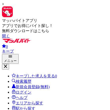
×
マッハバイトアプリ
アプリでお得にバイト探し！
無料ダウンロードはこちら
開く
0
キープ
メニュー
キープした求人を見る
0
検索履歴
新規会員登録(無料)
ログイン
ヘルプ
エリアから探す
駅から探す