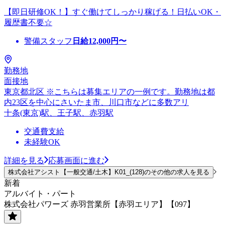
【即日研修OK！】すぐ働けてしっかり稼げる！日払いOK・
履歴書不要☆
警備スタッフ
日給
12,000
円〜
勤務地
面接地
東京都北区 ※こちらは募集エリアの一例です。勤務地は都
内23区を中心にさいたま市、川口市などに多数アリ
十条(東京)駅、王子駅、赤羽駅
交通費支給
未経験OK
詳細を見る
応募画面に進む
株式会社アシスト【一般交通/土木】K01_(128)のその他の求人を見る
新着
アルバイト・パート
株式会社パワーズ 赤羽営業所【赤羽エリア】【097】