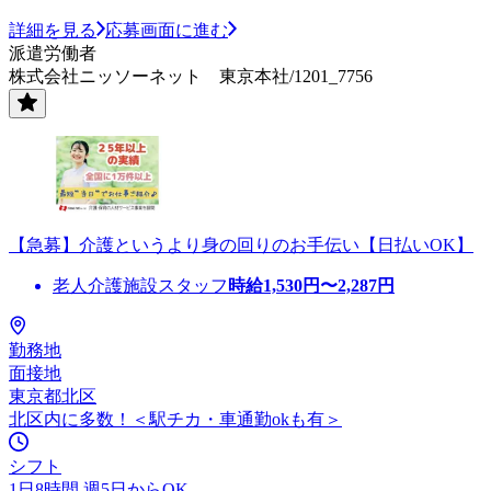
詳細を見る
応募画面に進む
派遣労働者
株式会社ニッソーネット 東京本社/1201_7756
【急募】介護というより身の回りのお手伝い【日払いOK】
老人介護施設スタッフ
時給
1,530
円〜
2,287
円
勤務地
面接地
東京都北区
北区内に多数！＜駅チカ・車通勤okも有＞
シフト
1日8時間 週5日からOK