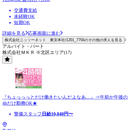
交通費支給
未経験OK
短期OK
詳細を見る
応募画面に進む
株式会社ニッソーネット 東京本社/1201_7756のその他の求人を見る
アルバイト・パート
株式会社ＭＫＲ ※北区エリア(17)
『ちょっっっとだけ働きたいんだよなあ…』⇒午前か午後の
4hだけ勤務OK★
警備スタッフ
日給
10,840
円〜