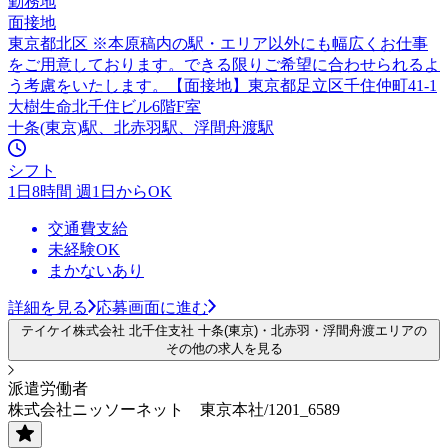
勤務地
面接地
東京都北区 ※本原稿内の駅・エリア以外にも幅広くお仕事
をご用意しております。できる限りご希望に合わせられるよ
う考慮をいたします。【面接地】東京都足立区千住仲町41-1
大樹生命北千住ビル6階F室
十条(東京)駅、北赤羽駅、浮間舟渡駅
シフト
1日8時間 週1日からOK
交通費支給
未経験OK
まかないあり
詳細を見る
応募画面に進む
テイケイ株式会社 北千住支社 十条(東京)・北赤羽・浮間舟渡エリアの
その他の求人を見る
派遣労働者
株式会社ニッソーネット 東京本社/1201_6589