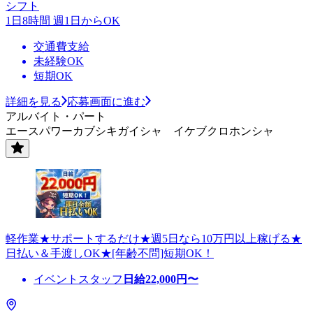
シフト
1日8時間 週1日からOK
交通費支給
未経験OK
短期OK
詳細を見る
応募画面に進む
アルバイト・パート
エースパワーカブシキガイシャ イケブクロホンシャ
軽作業★サポートするだけ★週5日なら10万円以上稼げる★
日払い＆手渡しOK★[年齢不問]短期OK！
イベントスタッフ
日給
22,000
円〜