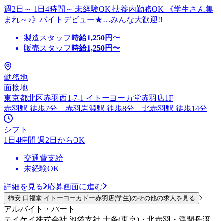
週2日～ 1日4時間～ 未経験OK 扶養内勤務OK 《学生さん集
まれ～♪》バイトデビュー★…みんな大歓迎!!
製造スタッフ
時給
1,250
円〜
販売スタッフ
時給
1,250
円〜
勤務地
面接地
東京都北区赤羽西1-7-1 イトーヨーカ堂赤羽店1F
赤羽駅 徒歩7分、赤羽岩淵駅 徒歩8分、北赤羽駅 徒歩14分
シフト
1日4時間 週2日からOK
交通費支給
未経験OK
詳細を見る
応募画面に進む
柿安 口福堂 イトーヨーカドー赤羽店(学生)のその他の求人を見る
アルバイト・パート
テイケイ株式会社 池袋支社 十条(東京)・北赤羽・浮間舟渡