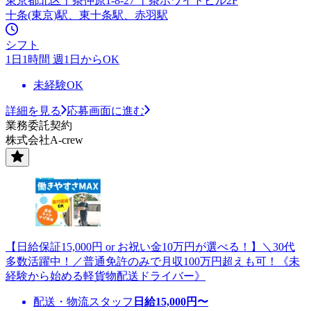
東京都北区十条仲原1-8-27 十条ホワイトビル2F
十条(東京)駅、東十条駅、赤羽駅
シフト
1日1時間 週1日からOK
未経験OK
詳細を見る
応募画面に進む
業務委託契約
株式会社A-crew
【日給保証15,000円 or お祝い金10万円が選べる！】＼30代
多数活躍中！／普通免許のみで月収100万円超えも可！《未
経験から始める軽貨物配送ドライバー》
配送・物流スタッフ
日給
15,000
円〜