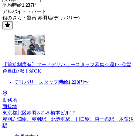
平均時給
1,237
円
アルバイト・パート
銀のさら・釜寅 赤羽店(デリバリー)
【前給制度有】フードデリバリースタッフ募集☆週1～◎髪
色自由♪派手髪OK
デリバリースタッフ
時給
1,230
円〜
勤務地
面接地
東京都北区赤羽2-21-5 橋本ビル1F
赤羽岩淵駅、赤羽駅、北赤羽駅、川口駅、東十条駅、本蓮沼
駅