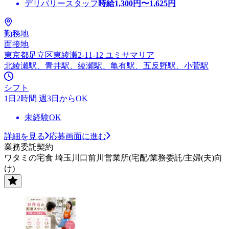
デリバリースタッフ
時給
1,300
円〜
1,625
円
勤務地
面接地
東京都足立区東綾瀬2-11-12 ユミサマリア
北綾瀬駅、青井駅、綾瀬駅、亀有駅、五反野駅、小菅駅
シフト
1日2時間 週3日からOK
未経験OK
詳細を見る
応募画面に進む
業務委託契約
ワタミの宅食 埼玉川口前川営業所(宅配/業務委託/主婦(夫)向
け)