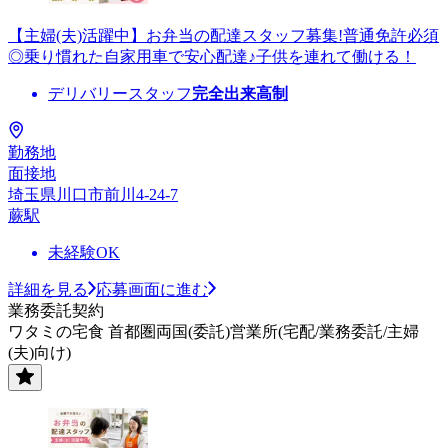
【主婦(夫)活躍中】お弁当の配達スタッフ募集!普通免許必須
◎乗り慣れた自家用車で安心配達♪子供を連れて働ける！
デリバリースタッフ
完全出来高制
勤務地
面接地
埼玉県川口市前川4-24-7
蕨駅
未経験OK
詳細を見る
応募画面に進む
業務委託契約
ワタミの宅食 首都圏両国(委託)営業所(宅配/業務委託/主婦
(夫)向け)