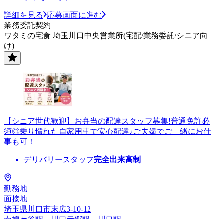
詳細を見る
応募画面に進む
業務委託契約
ワタミの宅食 埼玉川口中央営業所(宅配/業務委託/シニア向
け)
【シニア世代歓迎】お弁当の配達スタッフ募集!普通免許必
須◎乗り慣れた自家用車で安心配達♪ご夫婦でご一緒にお仕
事も可！
デリバリースタッフ
完全出来高制
勤務地
面接地
埼玉県川口市末広3-10-12