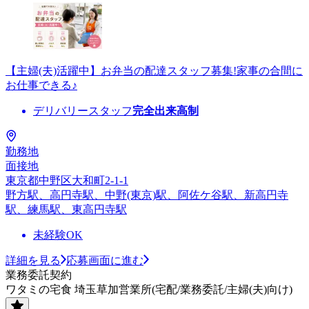
【主婦(夫)活躍中】お弁当の配達スタッフ募集!家事の合間に
お仕事できる♪
デリバリースタッフ
完全出来高制
勤務地
面接地
東京都中野区大和町2-1-1
野方駅、高円寺駅、中野(東京)駅、阿佐ケ谷駅、新高円寺
駅、練馬駅、東高円寺駅
未経験OK
詳細を見る
応募画面に進む
業務委託契約
ワタミの宅食 埼玉草加営業所(宅配/業務委託/主婦(夫)向け)