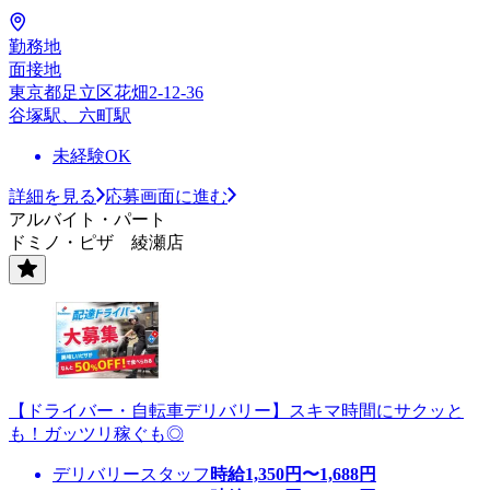
勤務地
面接地
東京都足立区花畑2-12-36
谷塚駅、六町駅
未経験OK
詳細を見る
応募画面に進む
アルバイト・パート
ドミノ・ピザ 綾瀬店
【ドライバー・自転車デリバリー】スキマ時間にサクッと
も！ガッツリ稼ぐも◎
デリバリースタッフ
時給
1,350
円〜
1,688
円