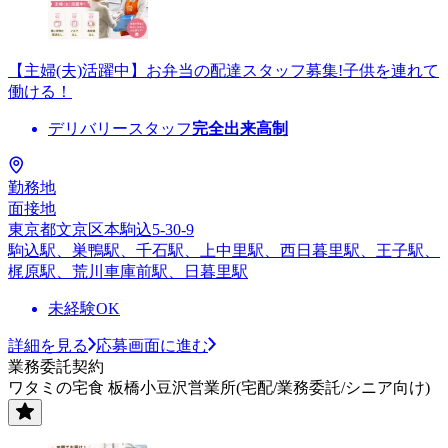
【主婦(夫)活躍中】お弁当の配達スタッフ募集!子供を連れて
働ける！
デリバリースタッフ
完全出来高制
勤務地
面接地
東京都文京区本駒込5-30-9
駒込駅、巣鴨駅、千石駅、上中里駅、西日暮里駅、王子駅、
梶原駅、荒川車庫前駅、日暮里駅
未経験OK
詳細を見る
応募画面に進む
業務委託契約
ワタミの宅食 板橋小豆沢営業所(宅配/業務委託/シニア向け)