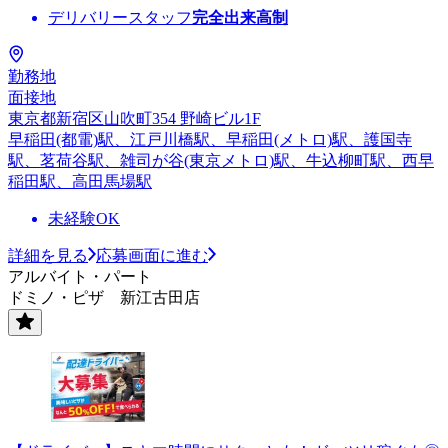
デリバリースタッフ
完全出来高制
勤務地
面接地
東京都新宿区山吹町354 野崎ビル1F
早稲田(都電)駅、江戸川橋駅、早稲田(メトロ)駅、護国寺
駅、茗荷谷駅、雑司が谷(東京メトロ)駅、牛込柳町駅、西早
稲田駅、高田馬場駅
未経験OK
詳細を見る
応募画面に進む
アルバイト・パート
ドミノ・ピザ 新江古田店