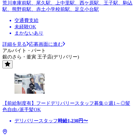
荒川車庫前駅、尾久駅、上中里駅、西ケ原駅、王子駅、駒込
駅、熊野前駅、赤土小学校前駅、足立小台駅
交通費支給
未経験OK
まかないあり
詳細を見る
応募画面に進む
アルバイト・パート
銀のさら・釜寅 王子店(デリバリー)
【前給制度有】フードデリバリースタッフ募集☆週1～◎髪
色自由♪派手髪OK
デリバリースタッフ
時給
1,230
円〜