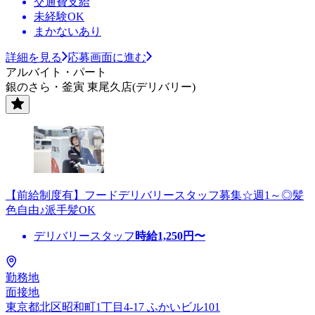
交通費支給
未経験OK
まかないあり
詳細を見る
応募画面に進む
アルバイト・パート
銀のさら・釜寅 東尾久店(デリバリー)
【前給制度有】フードデリバリースタッフ募集☆週1～◎髪
色自由♪派手髪OK
デリバリースタッフ
時給
1,250
円〜
勤務地
面接地
東京都北区昭和町1丁目4-17 ふかいビル101