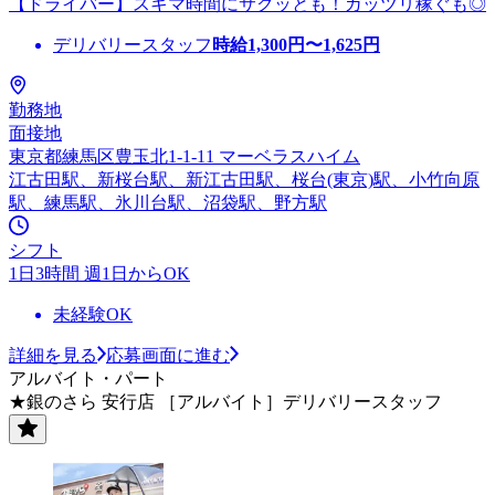
【ドライバー】スキマ時間にサクッとも！ガッツリ稼ぐも◎
デリバリースタッフ
時給
1,300
円〜
1,625
円
勤務地
面接地
東京都練馬区豊玉北1-1-11 マーベラスハイム
江古田駅、新桜台駅、新江古田駅、桜台(東京)駅、小竹向原
駅、練馬駅、氷川台駅、沼袋駅、野方駅
シフト
1日3時間 週1日からOK
未経験OK
詳細を見る
応募画面に進む
アルバイト・パート
★銀のさら 安行店 ［アルバイト］デリバリースタッフ