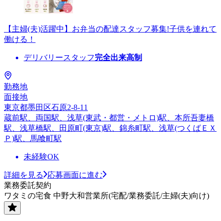
【主婦(夫)活躍中】お弁当の配達スタッフ募集!子供を連れて
働ける！
デリバリースタッフ
完全出来高制
勤務地
面接地
東京都墨田区石原2-8-11
蔵前駅、両国駅、浅草(東武・都営・メトロ)駅、本所吾妻橋
駅、浅草橋駅、田原町(東京)駅、錦糸町駅、浅草(つくばＥＸ
Ｐ)駅、馬喰町駅
未経験OK
詳細を見る
応募画面に進む
業務委託契約
ワタミの宅食 中野大和営業所(宅配/業務委託/主婦(夫)向け)