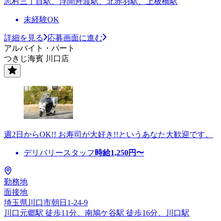
志村三丁目駅、浮間舟渡駅、北赤羽駅、上板橋駅
未経験OK
詳細を見る
応募画面に進む
アルバイト・パート
つきじ海賓 川口店
週2日からOK!! お寿司が大好き!!というあなた大歓迎です。
デリバリースタッフ
時給
1,250
円〜
勤務地
面接地
埼玉県川口市朝日1-24-9
川口元郷駅 徒歩11分、南鳩ケ谷駅 徒歩16分、川口駅