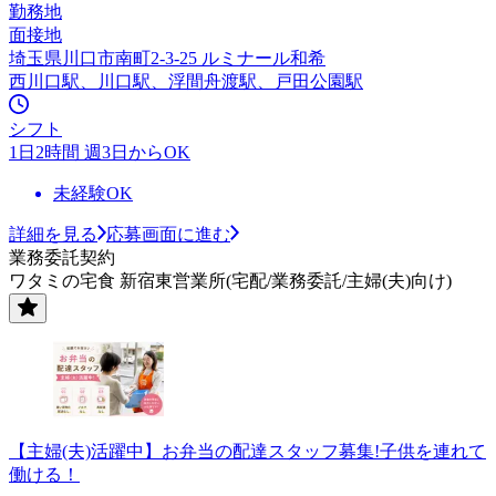
勤務地
面接地
埼玉県川口市南町2-3-25 ルミナール和希
西川口駅、川口駅、浮間舟渡駅、戸田公園駅
シフト
1日2時間 週3日からOK
未経験OK
詳細を見る
応募画面に進む
業務委託契約
ワタミの宅食 新宿東営業所(宅配/業務委託/主婦(夫)向け)
【主婦(夫)活躍中】お弁当の配達スタッフ募集!子供を連れて
働ける！