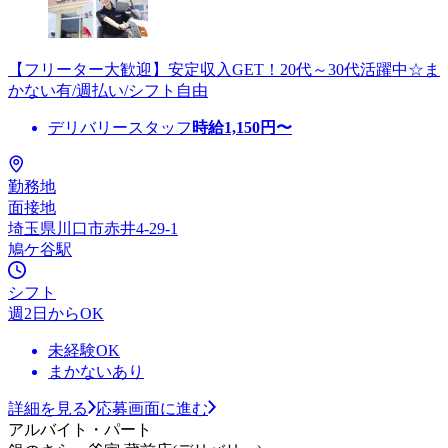
【フリーター大歓迎】安定収入GET！20代～30代活躍中☆ま
かない有/週払い/シフト自由
デリバリースタッフ
時給
1,150
円〜
勤務地
面接地
埼玉県川口市赤井4-29-1
鳩ケ谷駅
シフト
週2日からOK
未経験OK
まかないあり
詳細を見る
応募画面に進む
アルバイト・パート