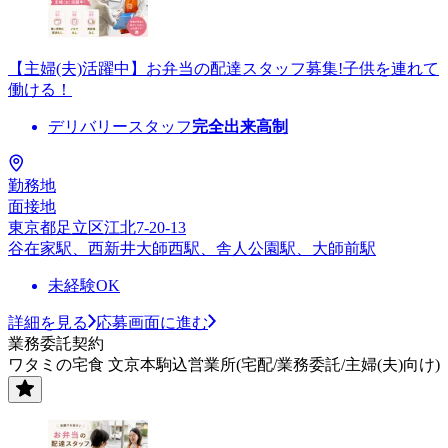
【主婦(夫)活躍中】お弁当の配達スタッフ募集!子供を連れて
働ける！
デリバリースタッフ
完全出来高制
勤務地
面接地
東京都足立区江北7-20-13
谷在家駅、西新井大師西駅、舎人公園駅、大師前駅
未経験OK
詳細を見る
応募画面に進む
業務委託契約
ワタミの宅食 文京本駒込営業所(宅配/業務委託/主婦(夫)向け)