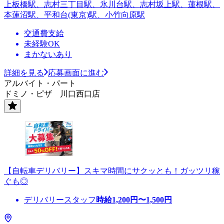
上板橋駅、志村三丁目駅、氷川台駅、志村坂上駅、蓮根駅、
本蓮沼駅、平和台(東京)駅、小竹向原駅
交通費支給
未経験OK
まかないあり
詳細を見る
応募画面に進む
アルバイト・パート
ドミノ・ピザ 川口西口店
【自転車デリバリー】スキマ時間にサクッとも！ガッツリ稼
ぐも◎
デリバリースタッフ
時給
1,200
円〜
1,500
円