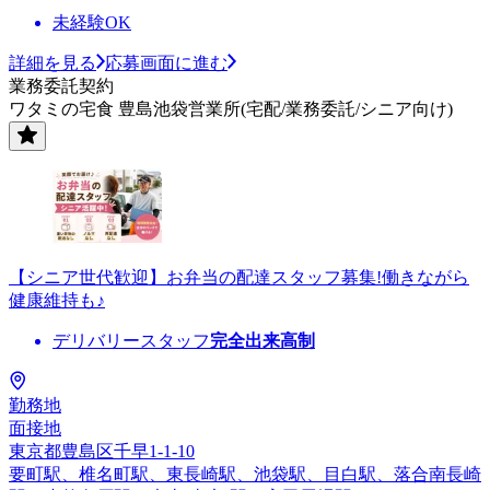
未経験OK
詳細を見る
応募画面に進む
業務委託契約
ワタミの宅食 豊島池袋営業所(宅配/業務委託/シニア向け)
【シニア世代歓迎】お弁当の配達スタッフ募集!働きながら
健康維持も♪
デリバリースタッフ
完全出来高制
勤務地
面接地
東京都豊島区千早1-1-10
要町駅、椎名町駅、東長崎駅、池袋駅、目白駅、落合南長崎