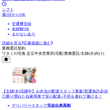
シフト
週2日からOK
交通費支給
未経験OK
まかないあり
詳細を見る
応募画面に進む
業務委託契約
ワタミの宅食 足立中央営業所(宅配/業務委託/主婦(夫)向け)
【主婦(夫)活躍中】お弁当の配達スタッフ募集!普通免許必須
◎乗り慣れた自家用車で安心配達♪子供を連れて働ける！
デリバリースタッフ
完全出来高制