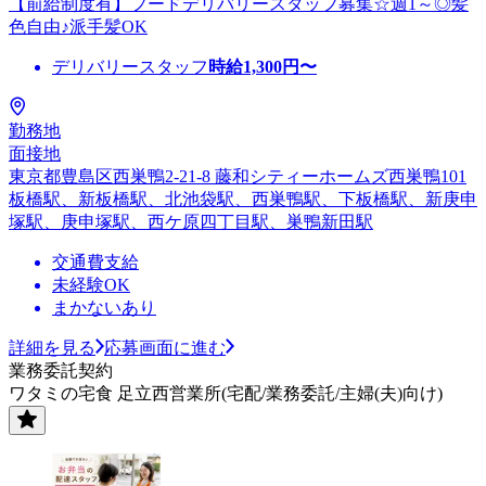
【前給制度有】フードデリバリースタッフ募集☆週1～◎髪
色自由♪派手髪OK
デリバリースタッフ
時給
1,300
円〜
勤務地
面接地
東京都豊島区西巣鴨2-21-8 藤和シティーホームズ西巣鴨101
板橋駅、新板橋駅、北池袋駅、西巣鴨駅、下板橋駅、新庚申
塚駅、庚申塚駅、西ケ原四丁目駅、巣鴨新田駅
交通費支給
未経験OK
まかないあり
詳細を見る
応募画面に進む
業務委託契約
ワタミの宅食 足立西営業所(宅配/業務委託/主婦(夫)向け)