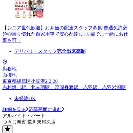
【シニア世代歓迎】お弁当の配達スタッフ募集!普通免許必
須◎乗り慣れた自家用車で安心配達♪ご夫婦でご一緒にお仕
事も可！
デリバリースタッフ
完全出来高制
勤務地
面接地
東京都板橋区小豆沢2-2-20
志村坂上駅、北赤羽駅、浮間舟渡駅、赤羽駅、赤羽岩淵駅
未経験OK
詳細を見る
応募画面に進む
アルバイト・パート
つきじ海賓 荒川東尾久店