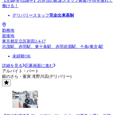
【主婦(夫)活躍中】お弁当の配達スタッフ募集!子供を連れて
働ける！
デリバリースタッフ
完全出来高制
勤務地
面接地
東京都足立区新田2-4-17
志茂駅、赤羽駅、東十条駅、赤羽岩淵駅、十条(東京)駅
未経験OK
詳細を見る
応募画面に進む
アルバイト・パート
銀のさら・釜寅 滝野川店(デリバリー)