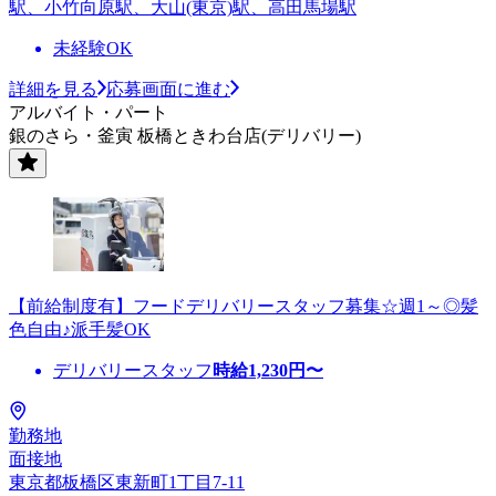
駅、小竹向原駅、大山(東京)駅、高田馬場駅
未経験OK
詳細を見る
応募画面に進む
アルバイト・パート
銀のさら・釜寅 板橋ときわ台店(デリバリー)
【前給制度有】フードデリバリースタッフ募集☆週1～◎髪
色自由♪派手髪OK
デリバリースタッフ
時給
1,230
円〜
勤務地
面接地
東京都板橋区東新町1丁目7-11