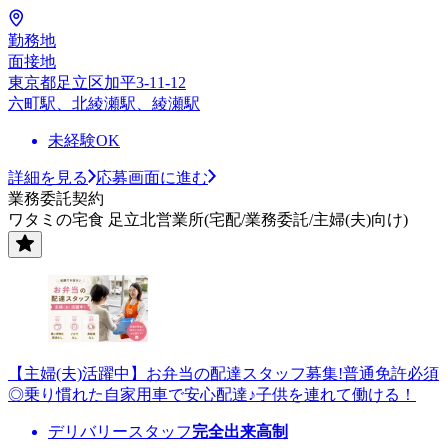
勤務地
面接地
東京都足立区加平3-11-12
六町駅、北綾瀬駅、綾瀬駅
未経験OK
詳細を見る
応募画面に進む
業務委託契約
ワタミの宅食 足立北営業所(宅配/業務委託/主婦(夫)向け)
【主婦(夫)活躍中】お弁当の配達スタッフ募集!普通免許必須
◎乗り慣れた自家用車で安心配達♪子供を連れて働ける！
デリバリースタッフ
完全出来高制