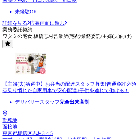
南鳩ケ谷駅、川口元郷駅、川口駅
未経験OK
詳細を見る
応募画面に進む
業務委託契約
ワタミの宅食 板橋志村営業所(宅配/業務委託/主婦(夫)向け)
【主婦(夫)活躍中】お弁当の配達スタッフ募集!普通免許必須
◎乗り慣れた自家用車で安心配達♪子供を連れて働ける！
デリバリースタッフ
完全出来高制
勤務地
面接地
東京都板橋区志村3-4-5