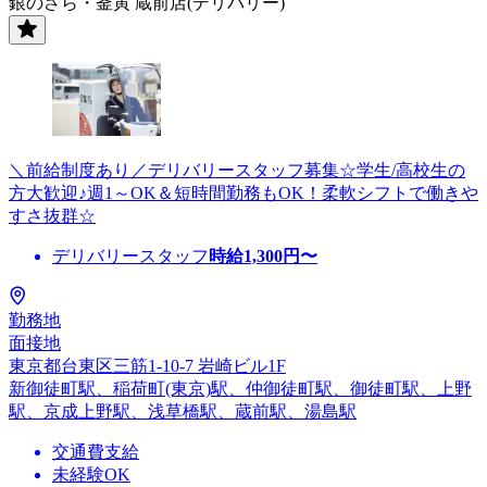
銀のさら・釜寅 蔵前店(デリバリー)
＼前給制度あり／デリバリースタッフ募集☆学生/高校生の
方大歓迎♪週1～OK＆短時間勤務もOK！柔軟シフトで働きや
すさ抜群☆
デリバリースタッフ
時給
1,300
円〜
勤務地
面接地
東京都台東区三筋1-10-7 岩崎ビル1F
新御徒町駅、稲荷町(東京)駅、仲御徒町駅、御徒町駅、上野
駅、京成上野駅、浅草橋駅、蔵前駅、湯島駅
交通費支給
未経験OK