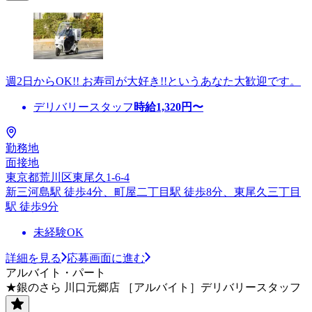
週2日からOK!! お寿司が大好き!!というあなた大歓迎です。
デリバリースタッフ
時給
1,320
円〜
勤務地
面接地
東京都荒川区東尾久1-6-4
新三河島駅 徒歩4分、町屋二丁目駅 徒歩8分、東尾久三丁目
駅 徒歩9分
未経験OK
詳細を見る
応募画面に進む
アルバイト・パート
★銀のさら 川口元郷店 ［アルバイト］デリバリースタッフ