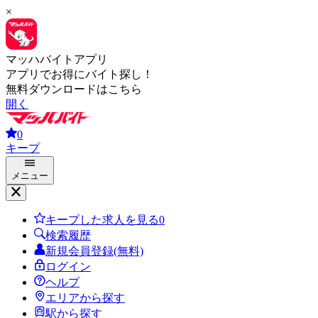
×
マッハバイトアプリ
アプリでお得にバイト探し！
無料ダウンロードはこちら
開く
0
キープ
メニュー
キープした求人を見る
0
検索履歴
新規会員登録(無料)
ログイン
ヘルプ
エリアから探す
駅から探す