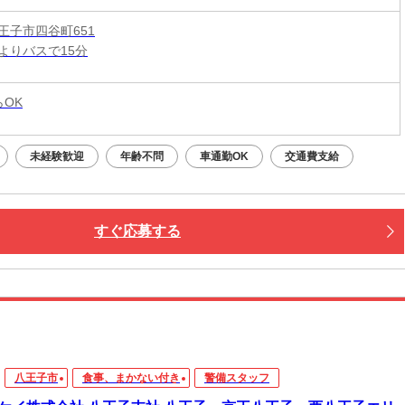
王子市四谷町651
よりバスで15分
らOK
未経験歓迎
年齢不問
車通勤OK
交通費支給
すぐ応募する
八王子市
食事、まかない付き
警備スタッフ