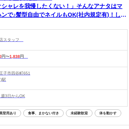
オシャレを我慢したくない！」そんなアナタはマ
ハンで♪髪型自由でネイルもOK(社内規定有)！しか
高時給↑↑＜履歴書不要＞
コ店スタッフ
0
円〜
1,838
円
王子市四谷町651
)駅
 週3日からOK
員登用あり
食事、まかない付き
未経験歓迎
体を動かす