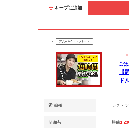
キープに追加
アルバイト・パート
ごは
【
ド
職種
レスト
給与
時給
1,23