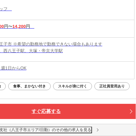
タッフ
00
円〜
14,200
円
王子市 ※希望の勤務地で勤務できない場合もあります
、西八王子駅、大塚・帝京大学駅
 週1日からOK
給
食事、まかない付き
スキルが身に付く
正社員登用あり
すぐ応募する
寺支社（八王子市エリア/日勤）のその他の求人を見る