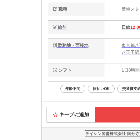
職種
警備ス
給与
日給
12,0
勤務地・面接地
東京都八
八王子駅
シフト
1日8時間
年齢不問
日払いOK
交通費支
キープに追加
テイシン警備株式会社 国分