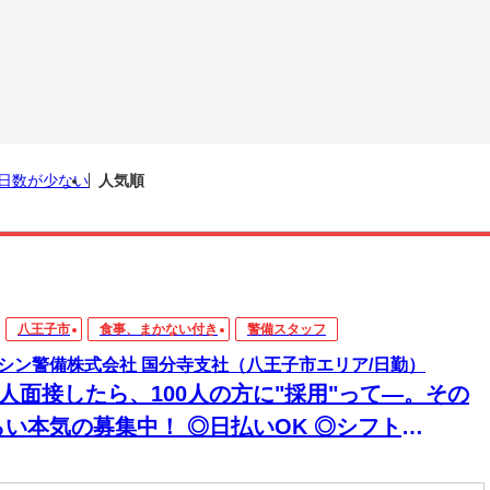
日数が少ない
人気順
八王子市
食事、まかない付き
警備スタッフ
シン警備株式会社 国分寺支社（八王子市エリア/日勤）
0人面接したら、100人の方に"採用"って―。その
らい本気の募集中！ ◎日払いOK ◎シフト
超"自由