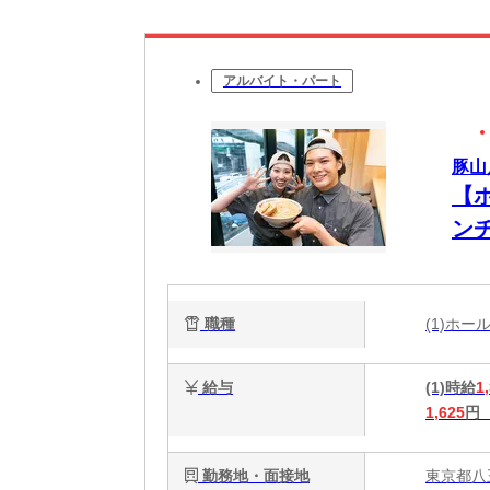
アルバイト・パート
豚山
【
ンチ
い
職種
(1)ホ
給与
(1)時給
1
1,625
円
勤務地・面接地
東京都八王