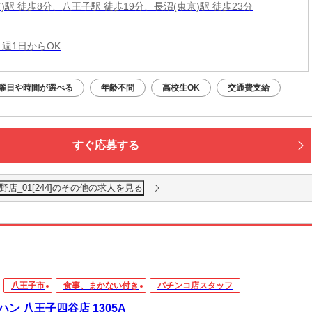
)駅 徒歩8分、八王子駅 徒歩19分、長沼(東京)駅 徒歩23分
 週1日からOK
曜日や時間が選べる
年齢不問
高校生OK
交通費支給
すぐ応募する
店_01[244]のその他の求人を見る
八王子市
食事、まかない付き
パチンコ店スタッフ
ハン 八王子四谷店 1305A