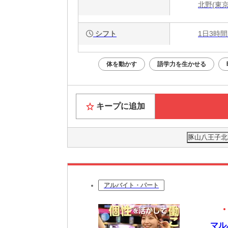
北野(東京
シフト
1日3時間
体を動かす
語学力を生かせる
キープに追加
豚山八王子北野
アルバイト・パート
マル