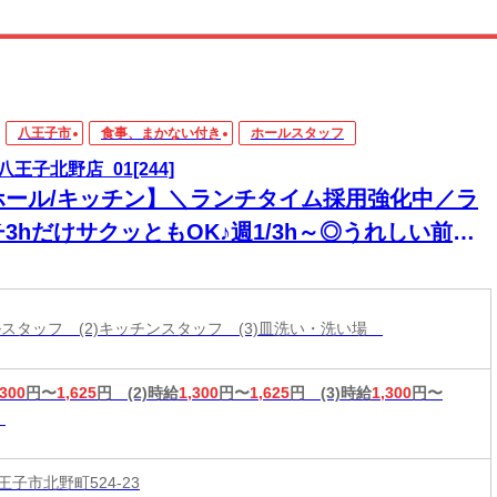
八王子市
食事、まかない付き
ホールスタッフ
八王子北野店_01[244]
ホール/キッチン】＼ランチタイム採用強化中／ラ
3hだけサクッともOK♪週1/3h～◎うれしい前払
制度あり＊
ールスタッフ (2)キッチンスタッフ (3)皿洗い・洗い場
,300
円〜
1,625
円
(2)時給
1,300
円〜
1,625
円
(3)時給
1,300
円〜
子市北野町524-23