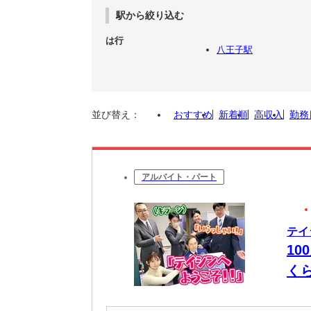
駅から絞り込む
は行
八王子駅
並び替え：
おすすめ
新着順
高収入
勤務
アルバイト・パート
テイ
10
く
は”