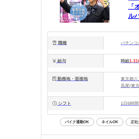
「
ル
も
職種
パチン
給与
時給
1,31
勤務地・面接地
東京都八
高尾(東京
シフト
1日6時間
バイク通勤OK
ネイルOK
正社