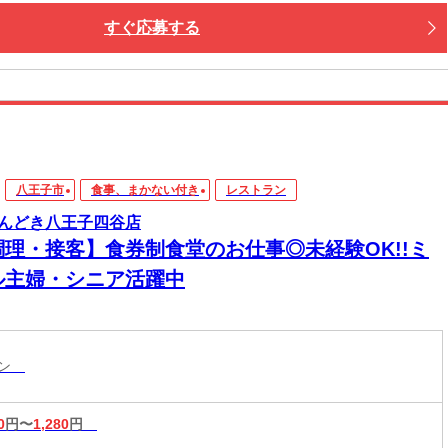
すぐ応募する
八王子市
食事、まかない付き
レストラン
んどき八王子四谷店
調理・接客】食券制食堂のお仕事◎未経験OK!!ミ
ル主婦・シニア活躍中
ラン
0
円〜
1,280
円