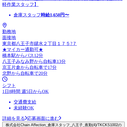
軽作業スタッフ】
倉庫スタッフ
時給
1,650
円〜
勤務地
面接地
東京都八王子市鑓水２丁目１７５?７
★マイカー通勤可★
橋本駅からバス12分
八王子みなみ野から自転車13分
京王片倉から自転車で17分
北野から自転車で20分
シフト
1日8時間 週5日からOK
交通費支給
未経験OK
詳細を見る
応募画面に進む
株式会社Chain Affection_倉庫スタッフ_八王子_夜勤(4)/TKCKS1002の