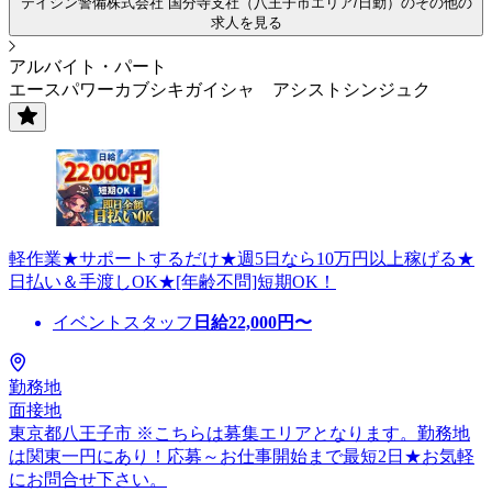
テイシン警備株式会社 国分寺支社（八王子市エリア/日勤）のその他の
求人を見る
アルバイト・パート
エースパワーカブシキガイシャ アシストシンジュク
軽作業★サポートするだけ★週5日なら10万円以上稼げる★
日払い＆手渡しOK★[年齢不問]短期OK！
イベントスタッフ
日給
22,000
円〜
勤務地
面接地
東京都八王子市 ※こちらは募集エリアとなります。勤務地
は関東一円にあり！応募～お仕事開始まで最短2日★お気軽
にお問合せ下さい。