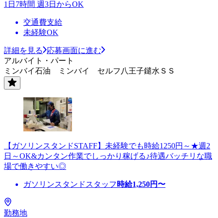
1日7時間 週3日からOK
交通費支給
未経験OK
詳細を見る
応募画面に進む
アルバイト・パート
ミンバイ石油 ミンバイ セルフ八王子鑓水ＳＳ
【ガソリンスタンドSTAFF】未経験でも時給1250円～★週2
日～OK&カンタン作業でしっかり稼げる♪待遇バッチリな職
場で働きやすい◎
ガソリンスタンドスタッフ
時給
1,250
円〜
勤務地