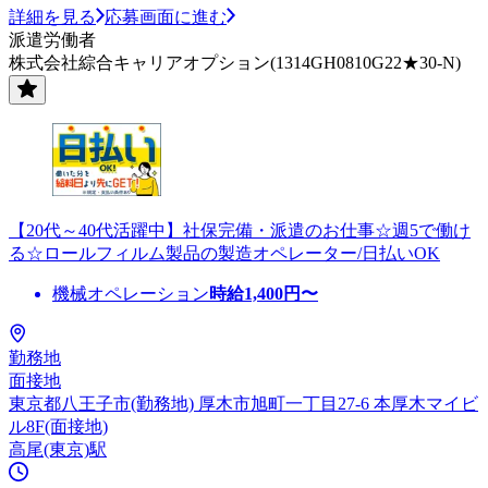
詳細を見る
応募画面に進む
派遣労働者
株式会社綜合キャリアオプション(1314GH0810G22★30-N)
【20代～40代活躍中】社保完備・派遣のお仕事☆週5で働け
る☆ロールフィルム製品の製造オペレーター/日払いOK
機械オペレーション
時給
1,400
円〜
勤務地
面接地
東京都八王子市(勤務地) 厚木市旭町一丁目27-6 本厚木マイビ
ル8F(面接地)
高尾(東京)駅