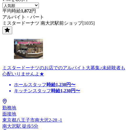
平均時給
1,872
円
アルバイト・パート
ミスタードーナツ 南大沢駅前ショップ[1035]
ミスタードーナツのお店でのアルバイト大募集♪未経験者も
心配いりませんよ★
ホールスタッフ
時給
1,230
円〜
キッチンスタッフ
時給
1,230
円〜
勤務地
面接地
東京都八王子市南大沢2-28 -1
南大沢駅 徒歩5分