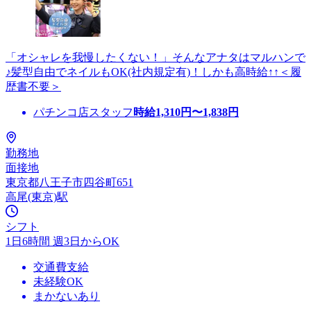
「オシャレを我慢したくない！」そんなアナタはマルハンで
♪髪型自由でネイルもOK(社内規定有)！しかも高時給↑↑＜履
歴書不要＞
パチンコ店スタッフ
時給
1,310
円〜
1,838
円
勤務地
面接地
東京都八王子市四谷町651
高尾(東京)駅
シフト
1日6時間 週3日からOK
交通費支給
未経験OK
まかないあり