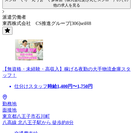
他の求人を見る
派遣労働者
東西株式会社 CS推進グループ[306]seiH8
【無資格・未経験・高収入】稼げる夜勤の大手物流倉庫スタ
ッフ！
仕分けスタッフ
時給
1,400
円〜
1,750
円
勤務地
面接地
東京都八王子市石川町
八高線 北八王子駅から 徒歩約8分