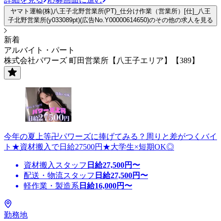
ヤマト運輸(株)八王子北野営業所(PT)_仕分け作業（営業所）[仕]_八王
子北野営業所(y033089pt)(広告No.Y00000614650)のその他の求人を見る
新着
アルバイト・パート
株式会社パワーズ 町田営業所【八王子エリア】【389】
今年の夏上等卍パワーズに捧げてみる？周りと差がつくバイ
ト★資材搬入で日給27500円★大学生×短期OK◎
資材搬入スタッフ
日給
27,500
円〜
配送・物流スタッフ
日給
27,500
円〜
軽作業・製造系
日給
16,000
円〜
勤務地