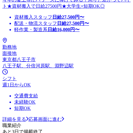
ト★資材搬入で日給27500円★大学生×短期OK◎
資材搬入スタッフ
日給
27,500
円〜
配送・物流スタッフ
日給
27,500
円〜
軽作業・製造系
日給
16,000
円〜
勤務地
面接地
東京都八王子市
八王子駅、分倍河原駅、淵野辺駅
シフト
週1日からOK
交通費支給
未経験OK
短期OK
詳細を見る
応募画面に進む
職業紹介
あと3日で掲載終了