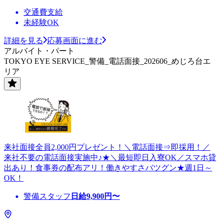
交通費支給
未経験OK
詳細を見る
応募画面に進む
アルバイト・パート
TOKYO EYE SERVICE_警備_電話面接_202606_めじろ台エ
リア
来社面接全員2,000円プレゼント！＼電話面接⇒即採用！／
来社不要の電話面接実施中♪★＼最短即日入寮OK／スマホ貸
出あり！食事券の配布アリ！働きやすさバツグン★週1日～
OK！
警備スタッフ
日給
9,900
円〜