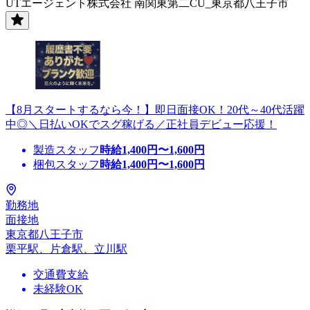
UTエージェント株式会社 南関東第二CU_東京都八王子市
【8月スタートするなら今！】即日面接OK！20代～40代活躍
中◎＼日払いOKでスグ稼げる／正社員デビュー応援！
製造スタッフ
時給
1,400
円〜
1,600
円
梱包スタッフ
時給
1,400
円〜
1,600
円
勤務地
面接地
東京都八王子市
栗平駅、片倉駅、立川駅
交通費支給
未経験OK