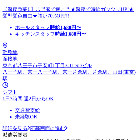
【深夜急募!!】吉野家で働こう★深夜で時給ガッツリUP!★
髪型髪色自由★賄い70%OFF!!
ホールスタッフ
時給
1,688
円〜
キッチンスタッフ
時給
1,688
円〜
勤務地
面接地
東京都八王子市子安町1丁目3-11 SDビル
八王子駅、京王八王子駅、京王片倉駅、片倉駅、山田(東京)
駅
シフト
1日3時間 週2日からOK
交通費支給
未経験OK
詳細を見る
応募画面に進む
派遣労働者