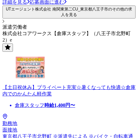
詳細を見る
応募画面に進む
UTエージェント株式会社 南関東第二CU_東京都八王子市のその他の求
人を見る
派遣労働者
株式会社コアワークス【倉庫スタッフ】（八王子市北野町
2）e
【土日祝休み】プライベート充実☆暑くなっても快適☆倉庫
内でのかんたん軽作業
倉庫スタッフ
時給
1,400
円〜
勤務地
面接地
東京都八王子市北野町 ※派遣先による ※バイク・自転車通