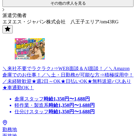
その他の求人を見る
派遣労働者
エヌエス・ジャパン株式会社 八王子エリア/om43RG
＼来社不要でラクラク♪⇒WEB面談＆AI面談！／＼Amazon
倉庫でのお仕事！／＼土・日勤務が可能な方⇒積極採用中！
／未経験歓迎★週2日～OK★日払いOK★無料送迎バスあり
★車通勤OK！
倉庫スタッフ
時給
1,350
円〜
1,688
円
軽作業・製造系
時給
1,350
円〜
1,688
円
仕分けスタッフ
時給
1,350
円〜
1,688
円
勤務地
面接地