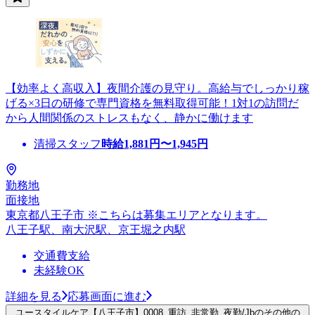
【効率よく高収入】夜間介護の見守り。高給与でしっかり稼
げる×3日の研修で専門資格を無料取得可能！1対1の訪問だ
から人間関係のストレスもなく、静かに働けます
清掃スタッフ
時給
1,881
円〜
1,945
円
勤務地
面接地
東京都八王子市 ※こちらは募集エリアとなります。
八王子駅、南大沢駅、京王堀之内駅
交通費支給
未経験OK
詳細を見る
応募画面に進む
ユースタイルケア【八王子市】0008_重訪_非常勤_夜勤/Jbのその他の