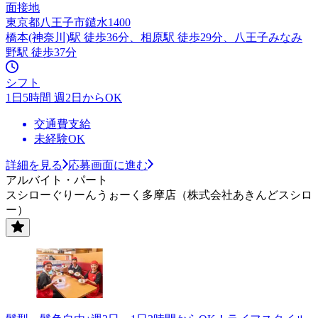
面接地
東京都八王子市鑓水1400
橋本(神奈川)駅 徒歩36分、相原駅 徒歩29分、八王子みなみ
野駅 徒歩37分
シフト
1日5時間 週2日からOK
交通費支給
未経験OK
詳細を見る
応募画面に進む
アルバイト・パート
スシローぐりーんうぉーく多摩店（株式会社あきんどスシロ
ー）