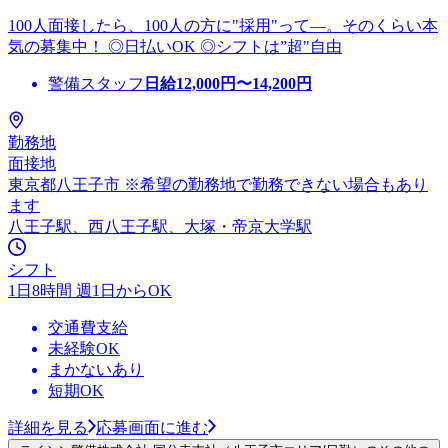
100人面接したら、100人の方に"採用"って―。そのくらい本
気の募集中！ ◎日払いOK ◎シフトは”超"自由
警備スタッフ
日給
12,000
円〜
14,200
円
勤務地
面接地
東京都八王子市 ※希望の勤務地で勤務できない場合もあり
ます
八王子駅、西八王子駅、大塚・帝京大学駅
シフト
1日8時間 週1日からOK
交通費支給
未経験OK
まかないあり
短期OK
詳細を見る
応募画面に進む