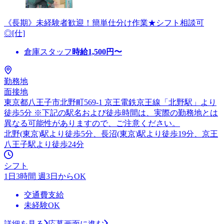
《長期》未経験者歓迎！簡単仕分け作業★シフト相談可
◎[仕]
倉庫スタッフ
時給
1,500
円〜
勤務地
面接地
東京都八王子市北野町569-1 京王電鉄京王線「北野駅」より
徒歩5分 ※下記の駅名および徒歩時間は、実際の勤務地とは
異なる可能性がありますので、ご注意ください。
北野(東京)駅より徒歩5分、長沼(東京)駅より徒歩19分、京王
八王子駅より徒歩24分
シフト
1日3時間 週3日からOK
交通費支給
未経験OK
詳細を見る
応募画面に進む