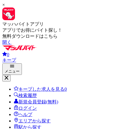
×
マッハバイトアプリ
アプリでお得にバイト探し！
無料ダウンロードはこちら
開く
0
キープ
メニュー
キープした求人を見る
0
検索履歴
新規会員登録(無料)
ログイン
ヘルプ
エリアから探す
駅から探す