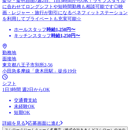
髪型・髪色自由♪週2日、1日3時間からOK！ライフスタイル
に合わせてロングシフトや短時間勤務も相談可能です◎映
画・レジャー・旅行が割引になるベネフィットステーション
を利用してプライベートも充実可能☆
ホールスタッフ
時給
1,250
円〜
キッチンスタッフ
時給
1,250
円〜
勤務地
面接地
東京都八王子市別所2-56
小田急多摩線「唐木田駅」徒歩19分
シフト
1日3時間 週2日からOK
交通費支給
未経験OK
短期OK
詳細を見る
応募画面に進む
スシローぐりーんうぉーく多摩店（株式会社あきんどスシロー）のその