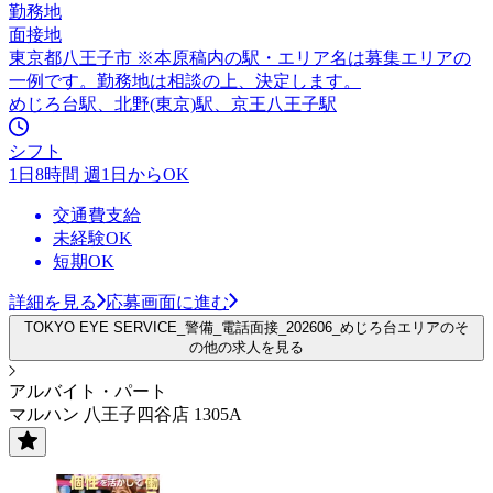
勤務地
面接地
東京都八王子市 ※本原稿内の駅・エリア名は募集エリアの
一例です。勤務地は相談の上、決定します。
めじろ台駅、北野(東京)駅、京王八王子駅
シフト
1日8時間 週1日からOK
交通費支給
未経験OK
短期OK
詳細を見る
応募画面に進む
TOKYO EYE SERVICE_警備_電話面接_202606_めじろ台エリアのそ
の他の求人を見る
アルバイト・パート
マルハン 八王子四谷店 1305A