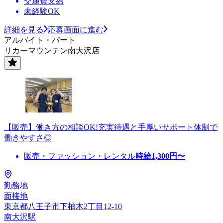
交通費支給
未経験OK
詳細を見る
応募画面に進む
アルバイト・パート
リカーマウンテン南大沢店
【販売】働き方の相談OK!充実待遇と手厚いサポート体制で
働きやすさ◎
販売・ファッション・レンタル
時給
1,300
円〜
勤務地
面接地
東京都八王子市下柚木2丁目12-10
南大沢駅