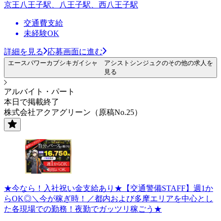
京王八王子駅、八王子駅、西八王子駅
交通費支給
未経験OK
詳細を見る
応募画面に進む
エースパワーカブシキガイシャ アシストシンジュクのその他の求人を
見る
アルバイト・パート
本日で掲載終了
株式会社アクアグリーン（原稿No.25）
★今なら！入社祝い金支給あり★【交通警備STAFF】週1か
らOK◎＼今が稼ぎ時！／都内および多摩エリアを中心とし
た各現場での勤務！夜勤でガッツリ稼ごう★