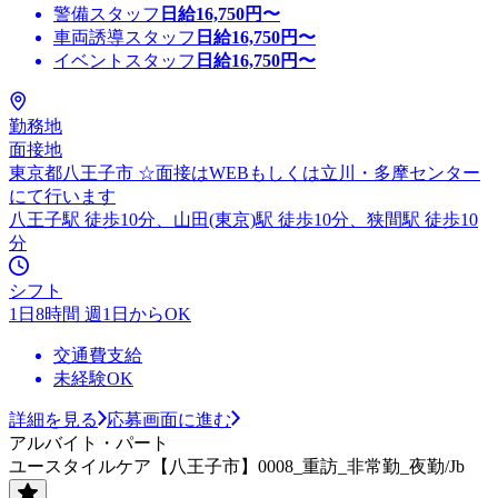
警備スタッフ
日給
16,750
円〜
車両誘導スタッフ
日給
16,750
円〜
イベントスタッフ
日給
16,750
円〜
勤務地
面接地
東京都八王子市 ☆面接はWEBもしくは立川・多摩センター
にて行います
八王子駅 徒歩10分、山田(東京)駅 徒歩10分、狭間駅 徒歩10
分
シフト
1日8時間 週1日からOK
交通費支給
未経験OK
詳細を見る
応募画面に進む
アルバイト・パート
ユースタイルケア【八王子市】0008_重訪_非常勤_夜勤/Jb