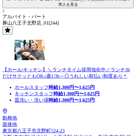
求人を見る
アルバイト・パート
豚山八王子北野店_01[244]
【ホール/キッチン】＼ランチタイム採用強化中／ランチ3h
だけサクッともOK♪週1/3h～◎うれしい前払い制度あり＊
ホールスタッフ
時給
1,300
円〜
1,625
円
キッチンスタッフ
時給
1,300
円〜
1,625
円
皿洗い・洗い場
時給
1,300
円〜
1,625
円
勤務地
面接地
東京都八王子市北野町524-23