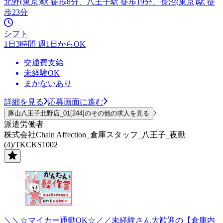
北野(東京)駅 徒歩8分、八王子駅 徒歩19分、長沼(東京)駅 徒
歩23分
シフト
1日3時間 週1日からOK
交通費支給
未経験OK
まかないあり
詳細を見る
応募画面に進む
豚山八王子北野店_01[244]のその他の求人を見る
派遣労働者
株式会社Chain Affection_倉庫スタッフ_八王子_夜勤
(4)/TKCKS1002
＼＼☆マイカー通勤OK☆／／未経験さん大歓迎の【倉庫内