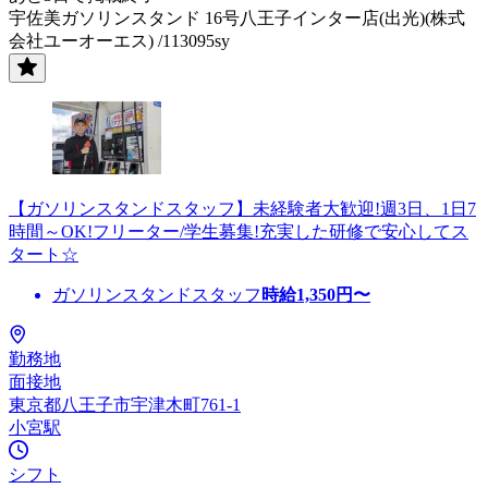
宇佐美ガソリンスタンド 16号八王子インター店(出光)(株式
会社ユーオーエス) /113095sy
【ガソリンスタンドスタッフ】未経験者大歓迎!週3日、1日7
時間～OK!フリーター/学生募集!充実した研修で安心してス
タート☆
ガソリンスタンドスタッフ
時給
1,350
円〜
勤務地
面接地
東京都八王子市宇津木町761-1
小宮駅
シフト