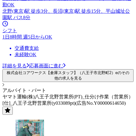
勤OK
北野(東京)駅 徒歩3分、長沼(東京)駅 徒歩15分、平山城址公
園駅 バス8分
シフト
1日8時間 週5日からOK
交通費支給
未経験OK
詳細を見る
応募画面に進む
株式会社コアワークス【倉庫スタッフ】（八王子市北野町2）eのその
他の求人を見る
アルバイト・パート
ヤマト運輸(株)八王子北野営業所(PT)_仕分け作業（営業所）
[仕]_八王子北野営業所(y033089pt)(広告No.Y00000614650)