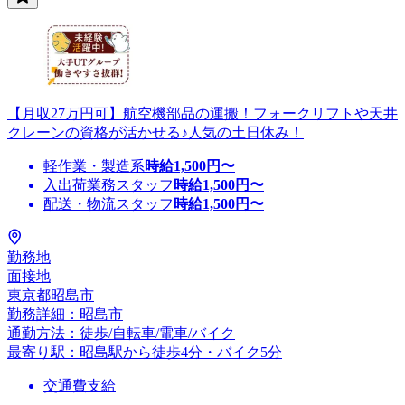
【月収27万円可】航空機部品の運搬！フォークリフトや天井
クレーンの資格が活かせる♪人気の土日休み！
軽作業・製造系
時給
1,500
円〜
入出荷業務スタッフ
時給
1,500
円〜
配送・物流スタッフ
時給
1,500
円〜
勤務地
面接地
東京都昭島市
勤務詳細：昭島市
通勤方法：徒歩/自転車/電車/バイク
最寄り駅：昭島駅から徒歩4分・バイク5分
交通費支給