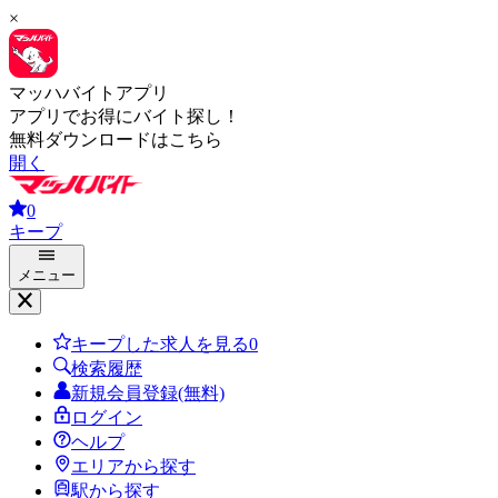
×
マッハバイトアプリ
アプリでお得にバイト探し！
無料ダウンロードはこちら
開く
0
キープ
メニュー
キープした求人を見る
0
検索履歴
新規会員登録(無料)
ログイン
ヘルプ
エリアから探す
駅から探す