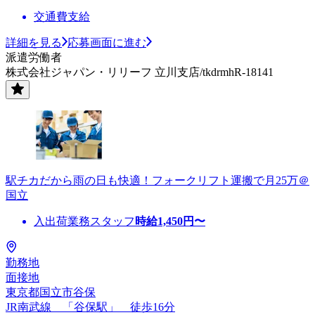
交通費支給
詳細を見る
応募画面に進む
派遣労働者
株式会社ジャパン・リリーフ 立川支店/tkdrmhR-18141
駅チカだから雨の日も快適！フォークリフト運搬で月25万＠
国立
入出荷業務スタッフ
時給
1,450
円〜
勤務地
面接地
東京都国立市谷保
JR南武線 「谷保駅」 徒歩16分