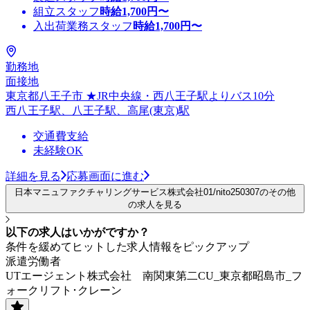
組立スタッフ
時給
1,700
円〜
入出荷業務スタッフ
時給
1,700
円〜
勤務地
面接地
東京都八王子市 ★JR中央線・西八王子駅よりバス10分
西八王子駅、八王子駅、高尾(東京)駅
交通費支給
未経験OK
詳細を見る
応募画面に進む
日本マニュファクチャリングサービス株式会社01/nito250307のその他
の求人を見る
以下の求人はいかがですか？
条件を緩めてヒットした求人情報をピックアップ
派遣労働者
UTエージェント株式会社 南関東第二CU_東京都昭島市_フ
ォークリフト･クレーン