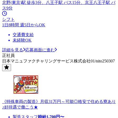
北野(東京)駅 徒歩3分、八王子駅 バス15分、京王八王子駅 バ
ス9分
シフト
1日8時間 週5日からOK
交通費支給
未経験OK
詳細を見る
応募画面に進む
正社員
日本マニュファクチャリングサービス株式会社01/nito250307
《特殊車両の製造》月収31万円～可能◎格安で住める寮あり
♪好待遇で働こう★
製造スタッフ
時給
1,700
円〜