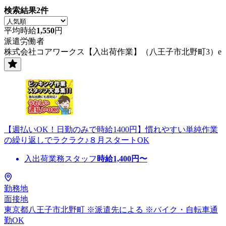
検索結果
2
件
平均時給
1,550
円
派遣労働者
株式会社コアワークス【入出荷作業】（八王子市北野町3）e
【週払いOK！日勤のみで時給1400円】慣れやすい単純作業
の繰り返しでラクラク♪８月スタートOK
入出荷業務スタッフ
時給
1,400
円〜
勤務地
面接地
東京都八王子市北野町 ※派遣先による ※バイク・自転車通
勤OK