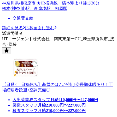
神奈川県相模原市 ★JR横浜線・橋本駅より徒歩20分
橋本(神奈川)駅、多摩境駅、相原駅
交通費支給
詳細を見る
応募画面に進む
派遣労働者
UTエージェント株式会社 南関東第一CU_埼玉県所沢市_接
合･塗装
【日勤×土日祝休み】基盤のはんだ付け◎長期休暇あり！工
場経験者歓迎♪空調完備◎
入出荷業務スタッフ
月給
210,000
円〜
227,000
円
製造スタッフ
月給
210,000
円〜
227,000
円
検査スタッフ
月給
210,000
円〜
227,000
円