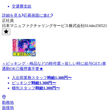
交通費支給
詳細を見る
応募画面に進む
正社員
日本マニュファクチャリングサービス株式会社01/nito250521
＜ピッキング・検品などの軽作業＞欲しい時に給与GET♪車
通勤OK◎履歴書不要★
入出荷業務スタッフ
時給
1,300
円〜
ピッキング
時給
1,300
円〜
梱包スタッフ
時給
1,300
円〜
勤務地
面接地