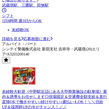
い場合があります。)
武蔵境駅、三鷹駅、田無駅
シフト
1日8時間 週3日からOK
未経験OK
詳細を見る
応募画面に進む
アルバイト・パート
シンテイ警備株式会社 新宿支社 吉祥寺・武蔵境(20)エリ
ア/A3203200140
未経験大歓迎《中野駅近辺にある大型商業施設の駐車場》案
内＆誘導をお任せします◎現場固定＆交通費全額支給＆直行
直帰OKで働きやすい♪続けやすい♪週払いもOK！＼＼日給
UP＆採用枠UPの今がチャンス！／／