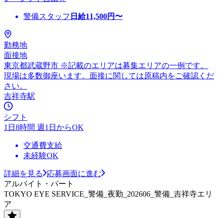
警備スタッフ
日給
11,500
円〜
勤務地
面接地
東京都武蔵野市 ※記載のエリアは募集エリアの一例です。
現場は多数御座います。面接に関しては原稿内をご確認くだ
さい。
吉祥寺駅
シフト
1日8時間 週1日からOK
交通費支給
未経験OK
詳細を見る
応募画面に進む
アルバイト・パート
TOKYO EYE SERVICE_警備_夜勤_202606_警備_吉祥寺エリ
ア