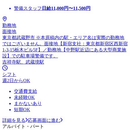
警備スタッフ
日給
11,000
円〜
11,500
円
勤務地
面接地
東京都武蔵野市 ※本原稿内の駅・エリア名は実際の勤務地
ではございません。面接地【新宿支社：東京都新宿区西新宿
1-3-15栃木ビル5F】／勤務地【中野駅近辺にある大型商業施
設】での駐車場警備です。
吉祥寺駅、武蔵境駅
シフト
週2日からOK
交通費支給
未経験OK
まかないあり
短期OK
詳細を見る
応募画面に進む
アルバイト・パート