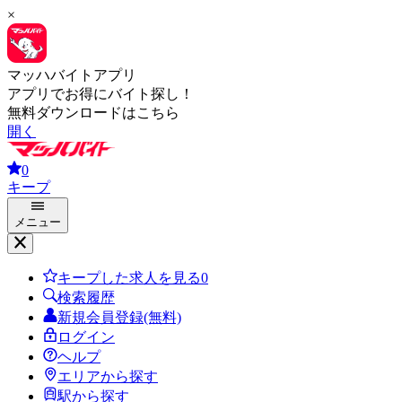
×
マッハバイトアプリ
アプリでお得にバイト探し！
無料ダウンロードはこちら
開く
0
キープ
メニュー
キープした求人を見る
0
検索履歴
新規会員登録(無料)
ログイン
ヘルプ
エリアから探す
駅から探す