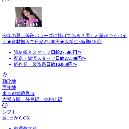
今年の夏上等卍パワーズに捧げてみる？周りと差がつくバイ
ト★資材搬入で日給27500円★大学生×短期OK◎
資材搬入スタッフ
日給
27,500
円〜
配送・物流スタッフ
日給
27,500
円〜
軽作業・製造系
日給
16,000
円〜
勤務地
面接地
東京都武蔵野市
吉祥寺駅、登戸駅、東村山駅
シフト
週1日からOK
交通費支給