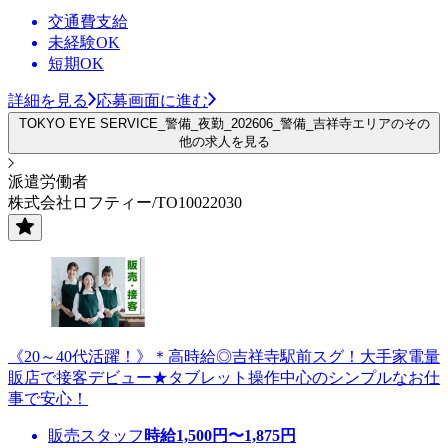
交通費支給
未経験OK
短期OK
詳細を見る
応募画面に進む
TOKYO EYE SERVICE_警備_夜勤_202606_警備_吉祥寺エリアのその
他の求人を見る
派遣労働者
株式会社ロフティー/TO10022030
《20～40代活躍！》＊高時給◎吉祥寺駅前スグ！大手家電量
販店で接客デビュー★タブレット操作中心のシンプルなお仕
事で安心！
販売スタッフ
時給
1,500
円〜
1,875
円