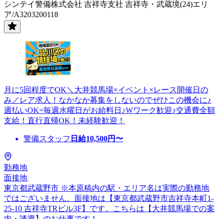
シンテイ警備株式会社 吉祥寺支社 吉祥寺・武蔵境(24)エリ
ア/A3203200118
月に5回程度でOK＼大井競馬場×イベント×レース開催日の
み／レア求人！なかなか募集をしないのでぜひこの機会に♪
週払いOK=毎週水曜日がお給料日♪Wワーク歓迎♪交通費全額
支給！直行直帰OK！未経験歓迎！
警備スタッフ
日給
10,500
円〜
勤務地
面接地
東京都武蔵野市 ※本原稿内の駅・エリア名は実際の勤務地
ではございません。面接地は【東京都武蔵野市吉祥寺本町1-
25-10 吉祥寺TRビル3F】です。こちらは【大井競馬場での案
内・誘導】のお仕事です！