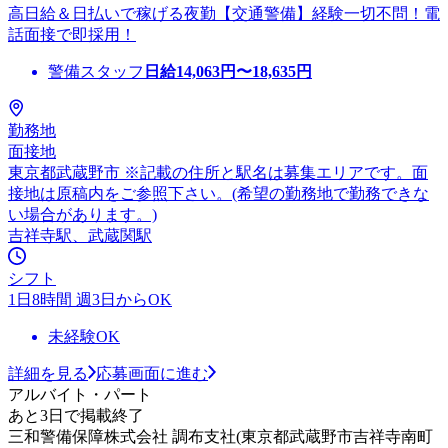
高日給＆日払いで稼げる夜勤【交通警備】経験一切不問！電
話面接で即採用！
警備スタッフ
日給
14,063
円〜
18,635
円
勤務地
面接地
東京都武蔵野市 ※記載の住所と駅名は募集エリアです。面
接地は原稿内をご参照下さい。(希望の勤務地で勤務できな
い場合があります。)
吉祥寺駅、武蔵関駅
シフト
1日8時間 週3日からOK
未経験OK
詳細を見る
応募画面に進む
アルバイト・パート
あと3日で掲載終了
三和警備保障株式会社 調布支社(東京都武蔵野市吉祥寺南町