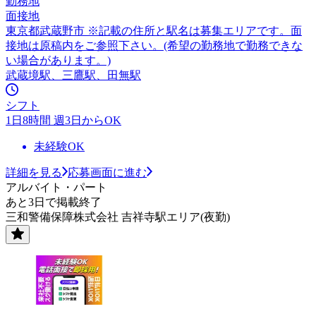
勤務地
面接地
東京都武蔵野市 ※記載の住所と駅名は募集エリアです。面
接地は原稿内をご参照下さい。(希望の勤務地で勤務できな
い場合があります。)
武蔵境駅、三鷹駅、田無駅
シフト
1日8時間 週3日からOK
未経験OK
詳細を見る
応募画面に進む
アルバイト・パート
あと3日で掲載終了
三和警備保障株式会社 吉祥寺駅エリア(夜勤)