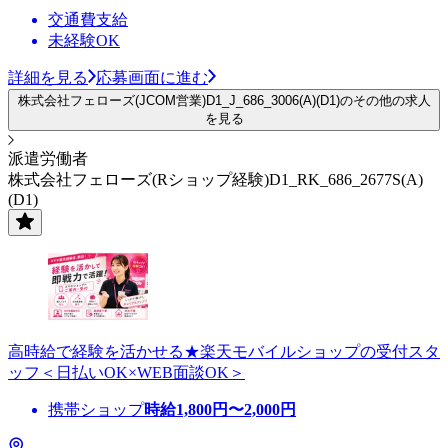
交通費支給
未経験OK
詳細を見る
応募画面に進む
株式会社フェローズ(JCOM営業)D1_J_686_3006(A)(D1)のその他の求人
を見る
派遣労働者
株式会社フェローズ(Rショップ経験)D1_RK_686_2677S(A)
(D1)
高時給で経験を活かせる★楽天モバイルショップの受付スタ
ッフ＜日払いOK×WEB面談OK＞
携帯ショップ
時給
1,800
円〜
2,000
円