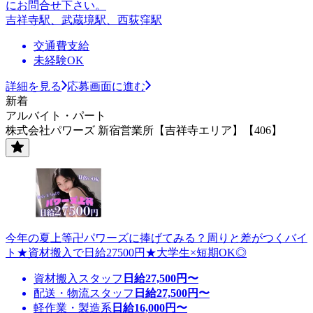
にお問合せ下さい。
吉祥寺駅、武蔵境駅、西荻窪駅
交通費支給
未経験OK
詳細を見る
応募画面に進む
新着
アルバイト・パート
株式会社パワーズ 新宿営業所【吉祥寺エリア】【406】
今年の夏上等卍パワーズに捧げてみる？周りと差がつくバイ
ト★資材搬入で日給27500円★大学生×短期OK◎
資材搬入スタッフ
日給
27,500
円〜
配送・物流スタッフ
日給
27,500
円〜
軽作業・製造系
日給
16,000
円〜