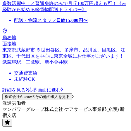
多数活躍中！／普通免許のみで月収100万円超えも可！《未
経験から始める軽貨物配送ドライバー》
配送・物流スタッフ
日給
15,000
円〜
勤務地
面接地
東京都武蔵野市 ※世田谷区、多摩市、品川区、目黒区、江
東区、千代田区を中心に東京全域にお仕事がございます！
武蔵境駅、三鷹駅、新小金井駅
交通費支給
未経験OK
詳細を見る
応募画面に進む
株式会社A-crewのその他の求人を見る
派遣労働者
マンパワーグループ株式会社 ケアサービス事業部(介護) 新
宿支店