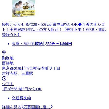
経験が活かせる◎20～50代活躍中日払いOK◆介護のオシゴ
ト！実務経験1年以上の方大歓迎！【来社不要！WEB・電話
登録ＯＫ】
医療・福祉系
時給
1,550
円〜
1,800
円
勤務地
面接地
東京都武蔵野市吉祥寺本町３丁目
吉祥寺駅、三鷹駅
シフト
1日8時間 週3日からOK
交通費支給
詳細を見る
応募画面に進む