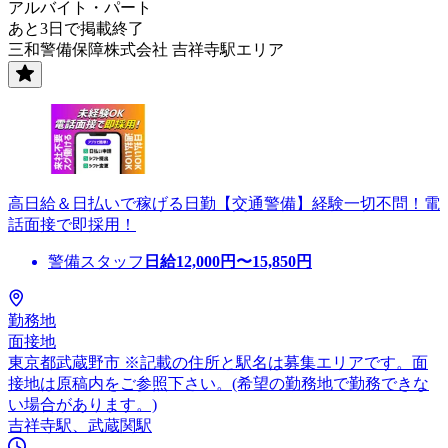
アルバイト・パート
あと3日で掲載終了
三和警備保障株式会社 吉祥寺駅エリア
高日給＆日払いで稼げる日勤【交通警備】経験一切不問！電
話面接で即採用！
警備スタッフ
日給
12,000
円〜
15,850
円
勤務地
面接地
東京都武蔵野市 ※記載の住所と駅名は募集エリアです。面
接地は原稿内をご参照下さい。(希望の勤務地で勤務できな
い場合があります。)
吉祥寺駅、武蔵関駅