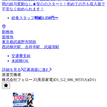
間の給与変動なし★安心のスタート！初めての方も収入面で
不安なく始められます！
給食スタッフ
時給
1,350
円〜
勤務地
面接地
東京都武蔵野市関前
西武柳沢駅、吉祥寺駅、武蔵境駅
交通費支給
未経験OK
詳細を見る
応募画面に進む
派遣労働者
株式会社フェローズ(美容家電)D1_G2_686_905T(A)(D1)