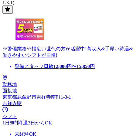
1-3-1)
☆警備業務☆幅広い世代の方が活躍中!高収入&手厚い待遇&
働きやすいシフトが自慢!
警備スタッフ
日給
12,000
円〜
15,850
円
勤務地
面接地
東京都武蔵野市吉祥寺南町1-3-1
吉祥寺駅
シフト
1日8時間 週3日からOK
未経験OK