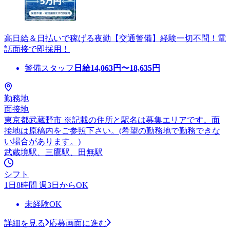
高日給＆日払いで稼げる夜勤【交通警備】経験一切不問！電
話面接で即採用！
警備スタッフ
日給
14,063
円〜
18,635
円
勤務地
面接地
東京都武蔵野市 ※記載の住所と駅名は募集エリアです。面
接地は原稿内をご参照下さい。(希望の勤務地で勤務できな
い場合があります。)
武蔵境駅、三鷹駅、田無駅
シフト
1日8時間 週3日からOK
未経験OK
詳細を見る
応募画面に進む