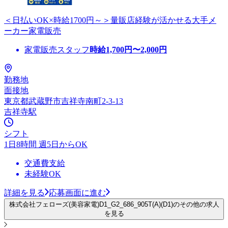
＜日払いOK×時給1700円～＞量販店経験が活かせる大手メ
ーカー家電販売
家電販売スタッフ
時給
1,700
円〜
2,000
円
勤務地
面接地
東京都武蔵野市吉祥寺南町2-3-13
吉祥寺駅
シフト
1日8時間 週5日からOK
交通費支給
未経験OK
詳細を見る
応募画面に進む
株式会社フェローズ(美容家電)D1_G2_686_905T(A)(D1)のその他の求人
を見る