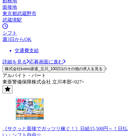
勤務地
面接地
東京都武蔵野市
武蔵境駅
シフト
週3日からOK
交通費支給
詳細を見る
応募画面に進む
株式会社kotrio派遣_立川_100211のその他の求人を見る
アルバイト・パート
東亜警備保障株式会社 立川本部<027>
《サクッと面接でガッツリ稼ぐ！》日給15,500円～！日払
い・シフト自由☆