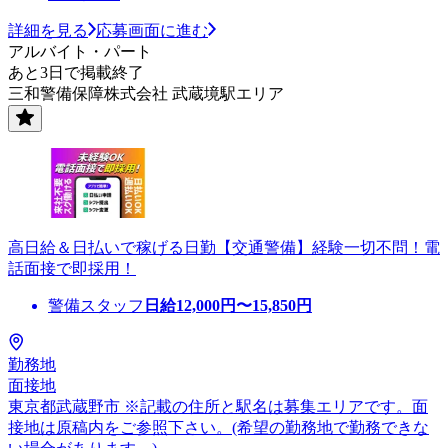
詳細を見る
応募画面に進む
アルバイト・パート
あと3日で掲載終了
三和警備保障株式会社 武蔵境駅エリア
高日給＆日払いで稼げる日勤【交通警備】経験一切不問！電
話面接で即採用！
警備スタッフ
日給
12,000
円〜
15,850
円
勤務地
面接地
東京都武蔵野市 ※記載の住所と駅名は募集エリアです。面
接地は原稿内をご参照下さい。(希望の勤務地で勤務できな