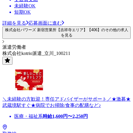
未経験OK
短期OK
詳細を見る
応募画面に進む
株式会社パワーズ 新宿営業所【吉祥寺エリア】【406】のその他の求人
を見る
派遣労働者
株式会社kotrio派遣_立川_100211
＼未経験の方歓迎！専任アドバイザーがサポート／★激募★
武蔵境駅すぐ★病院でお掃除/食事の配膳など♪
医療・福祉系
時給
1,600
円〜
2,250
円