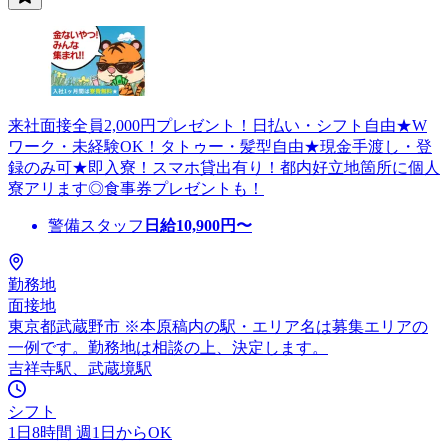
来社面接全員2,000円プレゼント！日払い・シフト自由★W
ワーク・未経験OK！タトゥー・髪型自由★現金手渡し・登
録のみ可★即入寮！スマホ貸出有り！都内好立地箇所に個人
寮アリます◎食事券プレゼントも！
警備スタッフ
日給
10,900
円〜
勤務地
面接地
東京都武蔵野市 ※本原稿内の駅・エリア名は募集エリアの
一例です。勤務地は相談の上、決定します。
吉祥寺駅、武蔵境駅
シフト
1日8時間 週1日からOK