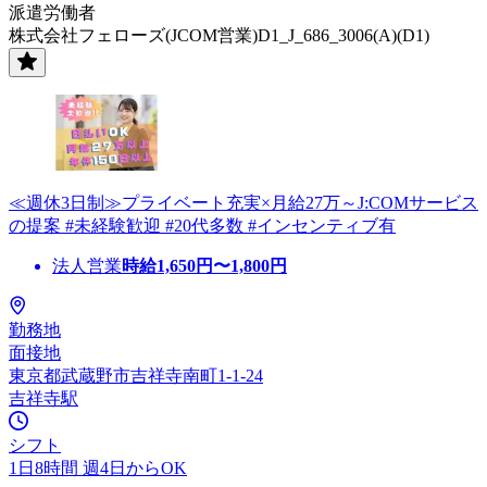
派遣労働者
株式会社フェローズ(JCOM営業)D1_J_686_3006(A)(D1)
≪週休3日制≫プライベート充実×月給27万～J:COMサービス
の提案 #未経験歓迎 #20代多数 #インセンティブ有
法人営業
時給
1,650
円〜
1,800
円
勤務地
面接地
東京都武蔵野市吉祥寺南町1-1-24
吉祥寺駅
シフト
1日8時間 週4日からOK