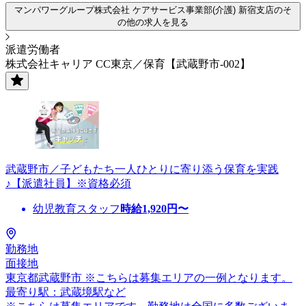
マンパワーグループ株式会社 ケアサービス事業部(介護) 新宿支店のそ
の他の求人を見る
派遣労働者
株式会社キャリア CC東京／保育【武蔵野市-002】
武蔵野市／子どもたち一人ひとりに寄り添う保育を実践
♪【派遣社員】※資格必須
幼児教育スタッフ
時給
1,920
円〜
勤務地
面接地
東京都武蔵野市 ※こちらは募集エリアの一例となります。
最寄り駅：武蔵境駅など