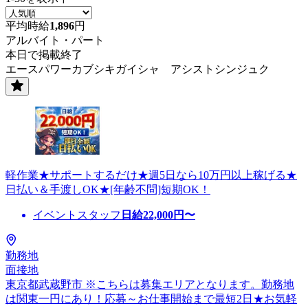
平均時給
1,896
円
アルバイト・パート
本日で掲載終了
エースパワーカブシキガイシャ アシストシンジュク
軽作業★サポートするだけ★週5日なら10万円以上稼げる★
日払い＆手渡しOK★[年齢不問]短期OK！
イベントスタッフ
日給
22,000
円〜
勤務地
面接地
東京都武蔵野市 ※こちらは募集エリアとなります。勤務地
は関東一円にあり！応募～お仕事開始まで最短2日★お気軽