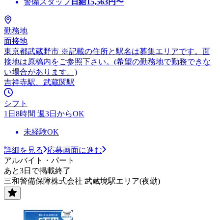
警備スタッフ
日給
15,563
円〜
勤務地
面接地
東京都武蔵野市 ※記載の住所と駅名は募集エリアです。面
接地は原稿内をご参照下さい。(希望の勤務地で勤務できな
い場合があります。)
吉祥寺駅、武蔵関駅
シフト
1日8時間 週3日からOK
未経験OK
詳細を見る
応募画面に進む
アルバイト・パート
あと3日で掲載終了
三和警備保障株式会社 武蔵境駅エリア(夜勤)