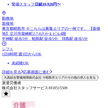
警備スタッフ
日給
10,920
円〜
勤務地
面接地
東京都昭島市 ※こちらは募集エリアの一例です。 【面接
地】立川市柴崎町2-7-6さかえビル4階
中神駅 徒歩5分、昭島駅 徒歩5分、拝島駅 徒歩5分
シフト
1日8時間 週3日からOK
未経験OK
詳細を見る
応募画面に進む
大真綜合警備保障株式会社 ※昭島市エリアのその他の求人を見る
派遣労働者
株式会社スタッフサービス/H10515509