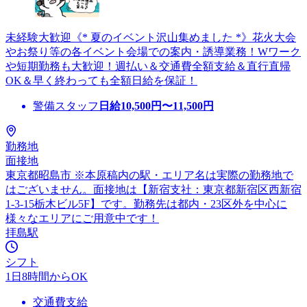
未経験大歓迎《* 夏のイベント沢山集めました *》花火大会
やお祭り等の各イベント会場での案内・誘導業務！Wワーク
や短期勤務も大歓迎！週払い＆交通費全額支給＆直行直帰
OK＆早く終わっても全額日給を保証！
警備スタッフ
日給
10,500
円〜
11,500
円
勤務地
面接地
東京都昭島市 ※本原稿内の駅・エリア名は実際の勤務地で
はございません。面接地は【新宿支社：東京都新宿区西新宿
1-3-15栃木ビル5F】です。勤務先は都内・23区外を中心に
様々なエリアにご用意中です！
拝島駅
シフト
1日8時間からOK
交通費支給