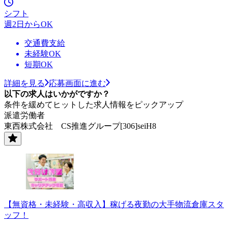
シフト
週2日からOK
交通費支給
未経験OK
短期OK
詳細を見る
応募画面に進む
以下の求人はいかがですか？
条件を緩めてヒットした求人情報をピックアップ
派遣労働者
東西株式会社 CS推進グループ[306]seiH8
【無資格・未経験・高収入】稼げる夜勤の大手物流倉庫スタ
ッフ！