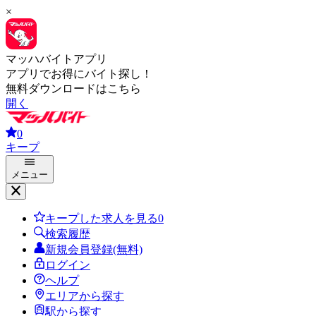
×
マッハバイトアプリ
アプリでお得にバイト探し！
無料ダウンロードはこちら
開く
0
キープ
メニュー
キープした求人を見る
0
検索履歴
新規会員登録(無料)
ログイン
ヘルプ
エリアから探す
駅から探す