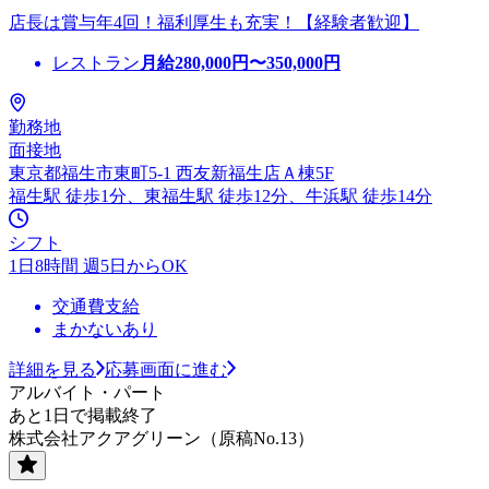
店長は賞与年4回！福利厚生も充実！【経験者歓迎】
レストラン
月給
280,000
円〜
350,000
円
勤務地
面接地
東京都福生市東町5-1 西友新福生店Ａ棟5F
福生駅 徒歩1分、東福生駅 徒歩12分、牛浜駅 徒歩14分
シフト
1日8時間 週5日からOK
交通費支給
まかないあり
詳細を見る
応募画面に進む
アルバイト・パート
あと1日で掲載終了
株式会社アクアグリーン（原稿No.13）