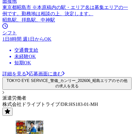
面接地
東京都昭島市 ※本原稿内の駅・エリア名は募集エリアの一
例です。勤務地は相談の上、決定します。
昭島駅、拝島駅、中神駅
シフト
1日8時間 週1日からOK
交通費支給
未経験OK
短期OK
詳細を見る
応募画面に進む
TOKYO EYE SERVICE_警備_カンリー_202606_昭島エリアのその他
の求人を見る
派遣労働者
株式会社ドライブトライブ/DR:HS183-01-MH