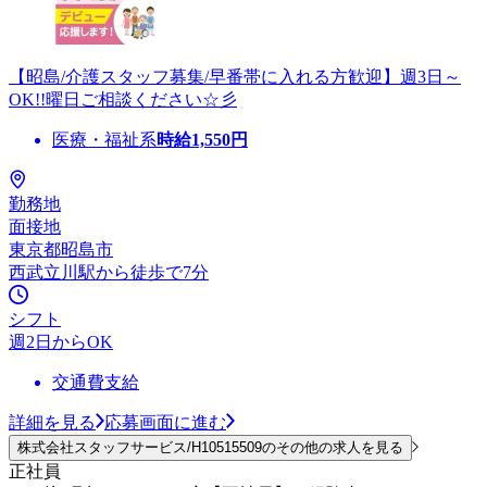
【昭島/介護スタッフ募集/早番帯に入れる方歓迎】週3日～
OK!!曜日ご相談ください☆彡
医療・福祉系
時給
1,550
円
勤務地
面接地
東京都昭島市
西武立川駅から徒歩で7分
シフト
週2日からOK
交通費支給
詳細を見る
応募画面に進む
株式会社スタッフサービス/H10515509のその他の求人を見る
正社員