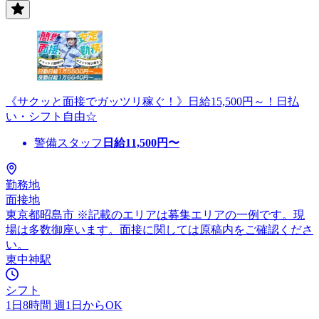
《サクッと面接でガッツリ稼ぐ！》日給15,500円～！日払
い・シフト自由☆
警備スタッフ
日給
11,500
円〜
勤務地
面接地
東京都昭島市 ※記載のエリアは募集エリアの一例です。現
場は多数御座います。面接に関しては原稿内をご確認くださ
い。
東中神駅
シフト
1日8時間 週1日からOK