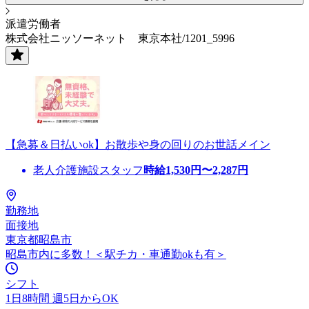
派遣労働者
株式会社ニッソーネット 東京本社/1201_5996
【急募＆日払いok】お散歩や身の回りのお世話メイン
老人介護施設スタッフ
時給
1,530
円〜
2,287
円
勤務地
面接地
東京都昭島市
昭島市内に多数！＜駅チカ・車通勤okも有＞
シフト
1日8時間 週5日からOK