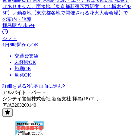
東京都昭島市 ※本原稿内の駅・エリア名は実際の勤務地で
はありません。面接地【東京都新宿区西新宿1-3-15栃木ビル
5F】／勤務地【東京都各地で開催される花火大会会場】で
の案内・誘導
拝島駅 徒歩5分
シフト
1日8時間からOK
交通費支給
未経験OK
短期OK
単発OK
詳細を見る
応募画面に進む
アルバイト・パート
シンテイ警備株式会社 新宿支社 拝島(18)エリ
ア/A3203200140