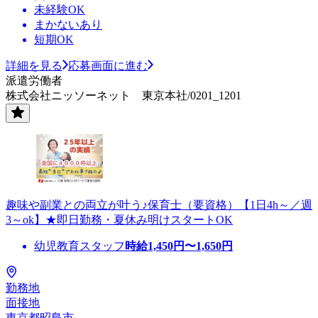
未経験OK
まかないあり
短期OK
詳細を見る
応募画面に進む
派遣労働者
株式会社ニッソーネット 東京本社/0201_1201
趣味や副業との両立が叶う♪保育士（要資格）【1日4h～／週
3～ok】★即日勤務・夏休み明けスタートOK
幼児教育スタッフ
時給
1,450
円〜
1,650
円
勤務地
面接地
東京都昭島市