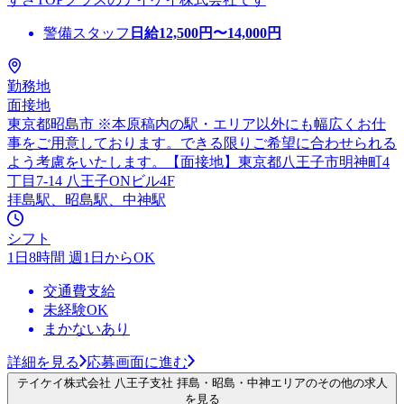
警備スタッフ
日給
12,500
円〜
14,000
円
勤務地
面接地
東京都昭島市 ※本原稿内の駅・エリア以外にも幅広くお仕
事をご用意しております。できる限りご希望に合わせられる
よう考慮をいたします。【面接地】東京都八王子市明神町4
丁目7-14 八王子ONビル4F
拝島駅、昭島駅、中神駅
シフト
1日8時間 週1日からOK
交通費支給
未経験OK
まかないあり
詳細を見る
応募画面に進む
テイケイ株式会社 八王子支社 拝島・昭島・中神エリアのその他の求人
を見る