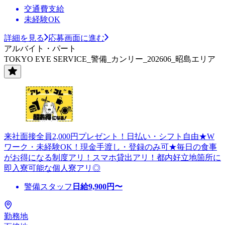
交通費支給
未経験OK
詳細を見る
応募画面に進む
アルバイト・パート
TOKYO EYE SERVICE_警備_カンリー_202606_昭島エリア
来社面接全員2,000円プレゼント！日払い・シフト自由★W
ワーク・未経験OK！現金手渡し・登録のみ可★毎日の食事
がお得になる制度アリ！スマホ貸出アリ！都内好立地箇所に
即入寮可能な個人寮アリ◎
警備スタッフ
日給
9,900
円〜
勤務地