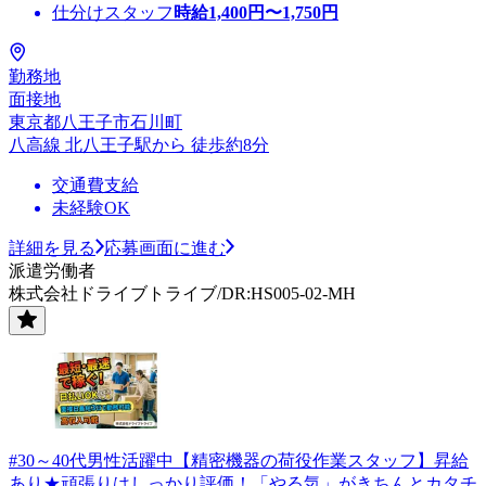
仕分けスタッフ
時給
1,400
円〜
1,750
円
勤務地
面接地
東京都八王子市石川町
八高線 北八王子駅から 徒歩約8分
交通費支給
未経験OK
詳細を見る
応募画面に進む
派遣労働者
株式会社ドライブトライブ/DR:HS005-02-MH
#30～40代男性活躍中【精密機器の荷役作業スタッフ】昇給
あり★頑張りはしっかり評価！「やる気」がきちんとカタチ