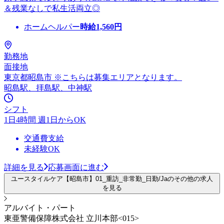
＆残業なしで私生活両立◎
ホームヘルパー
時給
1,560
円
勤務地
面接地
東京都昭島市 ※こちらは募集エリアとなります。
昭島駅、拝島駅、中神駅
シフト
1日4時間 週1日からOK
交通費支給
未経験OK
詳細を見る
応募画面に進む
ユースタイルケア【昭島市】01_重訪_非常勤_日勤/Jaのその他の求人
を見る
アルバイト・パート
東亜警備保障株式会社 立川本部<015>