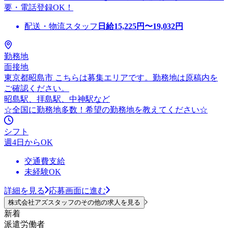
要・電話登録OK！
配送・物流スタッフ
日給
15,225
円〜
19,032
円
勤務地
面接地
東京都昭島市 こちらは募集エリアです。勤務地は原稿内を
ご確認ください。
昭島駅、拝島駅、中神駅など
☆全国に勤務地多数！希望の勤務地を教えてください☆
シフト
週4日からOK
交通費支給
未経験OK
詳細を見る
応募画面に進む
株式会社アズスタッフのその他の求人を見る
新着
派遣労働者