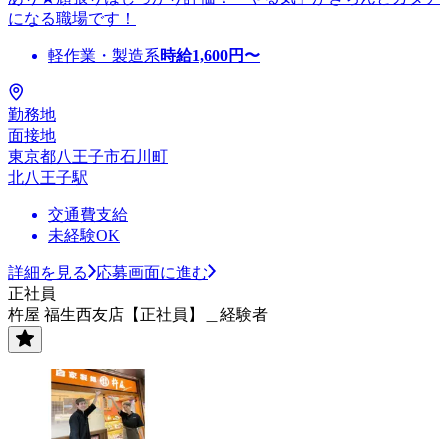
になる職場です！
軽作業・製造系
時給
1,600
円〜
勤務地
面接地
東京都八王子市石川町
北八王子駅
交通費支給
未経験OK
詳細を見る
応募画面に進む
正社員
杵屋 福生西友店【正社員】＿経験者