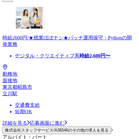
時給2600円/★残業ほぼナシ★バッチ運用保守・Pythonの開
発業務
デジタル・クリエイティブ系
時給
2,600
円〜
勤務地
面接地
東京都昭島市
立川駅
交通費支給
短期OK
詳細を見る
応募画面に進む
株式会社スタッフサービス/A36546のその他の求人を見る
アルバイト・パート