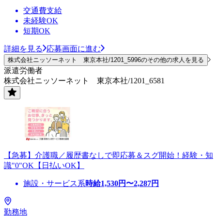
交通費支給
未経験OK
短期OK
詳細を見る
応募画面に進む
株式会社ニッソーネット 東京本社/1201_5996のその他の求人を見る
派遣労働者
株式会社ニッソーネット 東京本社/1201_6581
【急募】介護職／履歴書なしで即応募＆スグ開始！経験・知
識"0"OK【日払いOK】
施設・サービス系
時給
1,530
円〜
2,287
円
勤務地