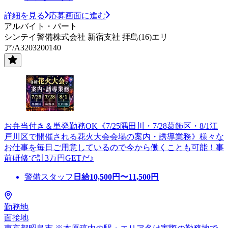
詳細を見る
応募画面に進む
アルバイト・パート
シンテイ警備株式会社 新宿支社 拝島(16)エリ
ア/A3203200140
お弁当付き＆単発勤務OK《7/25隅田川・7/28葛飾区・8/1江
戸川区で開催される花火大会会場の案内・誘導業務》様々な
お仕事を毎日ご用意しているので今から働くことも可能！事
前研修で計3万円GETだ♪
警備スタッフ
日給
10,500
円〜
11,500
円
勤務地
面接地