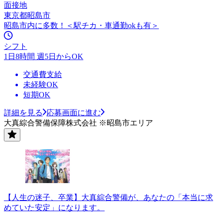
面接地
東京都昭島市
昭島市内に多数！＜駅チカ・車通勤okも有＞
シフト
1日8時間 週5日からOK
交通費支給
未経験OK
短期OK
詳細を見る
応募画面に進む
大真綜合警備保障株式会社 ※昭島市エリア
【人生の迷子、卒業】大真綜合警備が、あなたの「本当に求
めていた安定」になります。