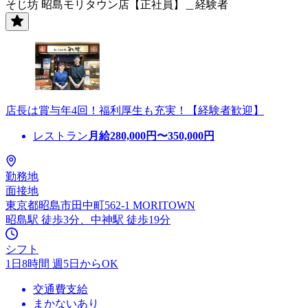
そじ坊 昭島モリタウン店【正社員】＿経験者
店長は賞与年4回！福利厚生も充実！【経験者歓迎】
レストラン
月給
280,000
円〜
350,000
円
勤務地
面接地
東京都昭島市田中町562-1 MORITOWN
昭島駅 徒歩3分、中神駅 徒歩19分
シフト
1日8時間 週5日からOK
交通費支給
まかないあり