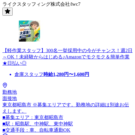
ライクスタッフィング株式会社/lwc7
【軽作業スタッフ】300名一挙採用中の今がチャンス！週2日
～OK！未経験からはじめる♪Amazonでモクモク＆簡単作業
★日払い◎
倉庫スタッフ
時給
1,280
円〜
1,600
円
勤務地
面接地
東京都昭島市 ※募集エリアです。勤務地の詳細は別途お伝
えします。
■募集エリア：東京都昭島市
■駅：昭島駅、中神駅、東中神駅
■交通手段：車、自転車通勤OK