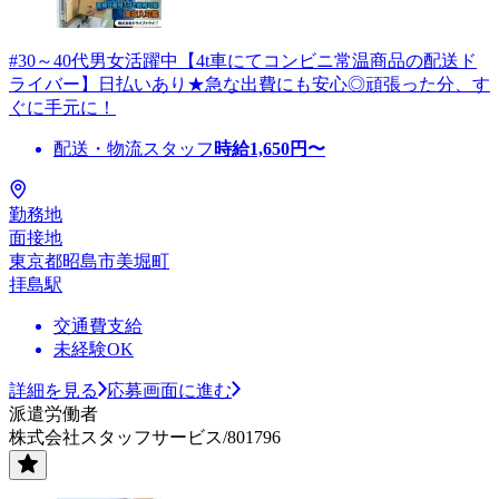
#30～40代男女活躍中【4t車にてコンビニ常温商品の配送ド
ライバー】日払いあり★急な出費にも安心◎頑張った分、す
ぐに手元に！
配送・物流スタッフ
時給
1,650
円〜
勤務地
面接地
東京都昭島市美堀町
拝島駅
交通費支給
未経験OK
詳細を見る
応募画面に進む
派遣労働者
株式会社スタッフサービス/801796