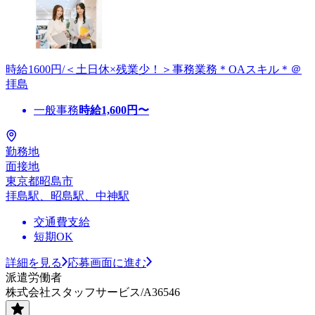
時給1600円/＜土日休×残業少！＞事務業務＊OAスキル＊＠
拝島
一般事務
時給
1,600
円〜
勤務地
面接地
東京都昭島市
拝島駅、昭島駅、中神駅
交通費支給
短期OK
詳細を見る
応募画面に進む
派遣労働者
株式会社スタッフサービス/A36546