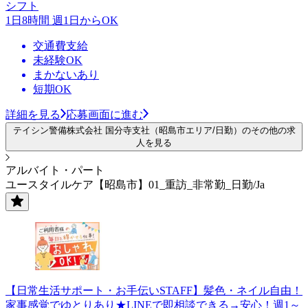
シフト
1日8時間 週1日からOK
交通費支給
未経験OK
まかないあり
短期OK
詳細を見る
応募画面に進む
テイシン警備株式会社 国分寺支社（昭島市エリア/日勤）のその他の求
人を見る
アルバイト・パート
ユースタイルケア【昭島市】01_重訪_非常勤_日勤/Ja
【日常生活サポート・お手伝いSTAFF】髪色・ネイル自由！
家事感覚でゆとりあり★LINEで即相談できる→安心！週1～