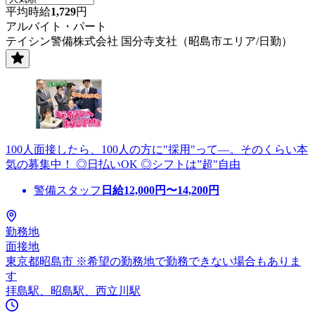
平均時給
1,729
円
アルバイト・パート
テイシン警備株式会社 国分寺支社（昭島市エリア/日勤）
100人面接したら、100人の方に"採用"って―。そのくらい本
気の募集中！ ◎日払いOK ◎シフトは”超"自由
警備スタッフ
日給
12,000
円〜
14,200
円
勤務地
面接地
東京都昭島市 ※希望の勤務地で勤務できない場合もありま
す
拝島駅、昭島駅、西立川駅