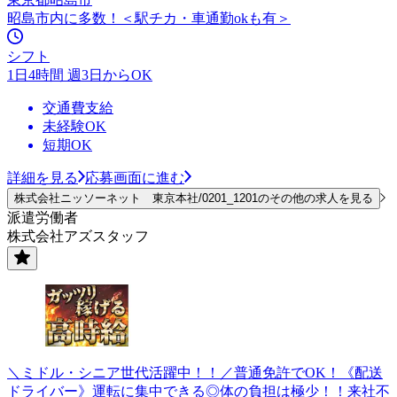
昭島市内に多数！＜駅チカ・車通勤okも有＞
シフト
1日4時間 週3日からOK
交通費支給
未経験OK
短期OK
詳細を見る
応募画面に進む
株式会社ニッソーネット 東京本社/0201_1201のその他の求人を見る
派遣労働者
株式会社アズスタッフ
＼ミドル・シニア世代活躍中！！／普通免許でOK！《配送
ドライバー》運転に集中できる◎体の負担は極少！！来社不