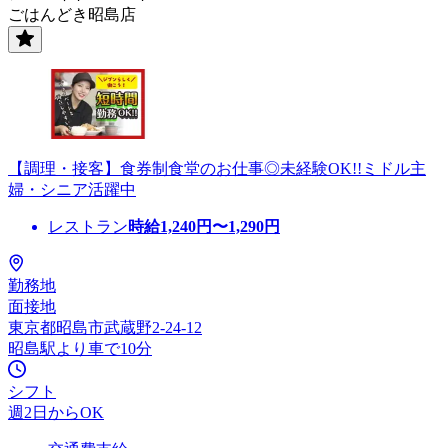
ごはんどき昭島店
【調理・接客】食券制食堂のお仕事◎未経験OK!!ミドル主
婦・シニア活躍中
レストラン
時給
1,240
円〜
1,290
円
勤務地
面接地
東京都昭島市武蔵野2-24-12
昭島駅より車で10分
シフト
週2日からOK