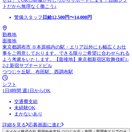
ゼロ」でOK◎研修からしっかりサポートします！自由シフ
トだから無理なく働こう♪
警備スタッフ
日給
12,500
円〜
14,000
円
勤務地
面接地
東京都調布市 ※本原稿内の駅・エリア以外にも幅広くお仕
事をご用意しております。できる限りご希望に合わせられる
よう考慮をいたします。【面接地】東京都新宿区歌舞伎町1-
2-2 新宿サブナードビル
つつじケ丘駅、布田駅、西調布駅
シフト
1日8時間 週1日からOK
交通費支給
未経験OK
まかないあり
詳細を見る
応募画面に進む
テイケイ株式会社 新宿中央支社 つつじケ丘・布田・西調布エリアのそ