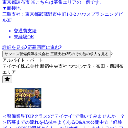
東京都調布市 ※こちらは募集エリアの一例です。
▼面接地
三鷹支社：東京都武蔵野市中町1-3-2 ハウスプランニングビ
ル3F
交通費支給
未経験OK
詳細を見る
応募画面に進む
サンエス警備保障株式会社 三鷹支社(35)のその他の求人を見る
アルバイト・パート
テイケイ株式会社 新宿中央支社 つつじケ丘・布田・西調布
エリア
＜警備業界TOPクラスの”テイケイ”で働いてみませんか！？
＞応募までの流れを払拭⇒よくあるQ&A大公開中☆「経験