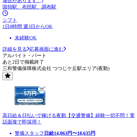
場合があります。)
国領駅、布田駅、調布駅
シフト
1日8時間 週3日からOK
未経験OK
詳細を見る
応募画面に進む
アルバイト・パート
あと2日で掲載終了
三和警備保障株式会社 つつじケ丘駅エリア(夜勤)
高日給＆日払いで稼げる夜勤【交通警備】経験一切不問！電
話面接で即採用！
警備スタッフ
日給
14,063
円〜
18,635
円