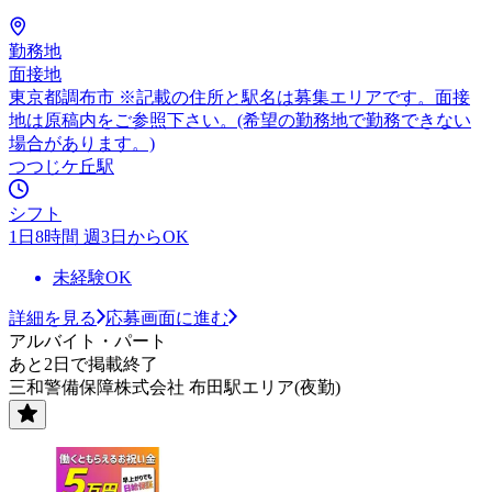
勤務地
面接地
東京都調布市 ※記載の住所と駅名は募集エリアです。面接
地は原稿内をご参照下さい。(希望の勤務地で勤務できない
場合があります。)
つつじケ丘駅
シフト
1日8時間 週3日からOK
未経験OK
詳細を見る
応募画面に進む
アルバイト・パート
あと2日で掲載終了
三和警備保障株式会社 布田駅エリア(夜勤)