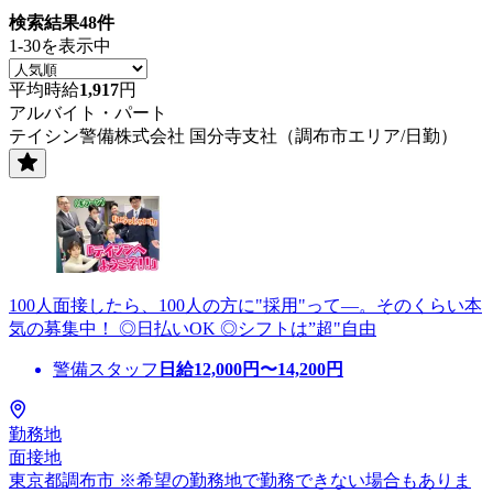
検索結果
48
件
1-30を表示中
平均時給
1,917
円
アルバイト・パート
テイシン警備株式会社 国分寺支社（調布市エリア/日勤）
100人面接したら、100人の方に"採用"って―。そのくらい本
気の募集中！ ◎日払いOK ◎シフトは”超"自由
警備スタッフ
日給
12,000
円〜
14,200
円
勤務地
面接地
東京都調布市 ※希望の勤務地で勤務できない場合もありま