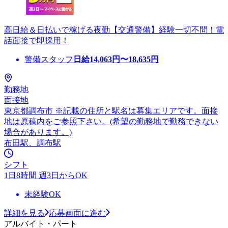
高日給＆日払いで稼げる夜勤【交通警備】経験一切不問！電
話面接で即採用！
警備スタッフ
日給
14,063
円〜
18,635
円
勤務地
面接地
東京都調布市 ※記載の住所と駅名は募集エリアです。面接
地は原稿内をご参照下さい。(希望の勤務地で勤務できない
場合があります。)
布田駅、調布駅
シフト
1日8時間 週3日からOK
未経験OK
詳細を見る
応募画面に進む
アルバイト・パート