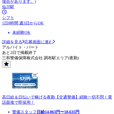
場合があります。)
仙川駅
シフト
1日8時間 週3日からOK
未経験OK
詳細を見る
応募画面に進む
アルバイト・パート
あと2日で掲載終了
三和警備保障株式会社 調布駅エリア(夜勤)
高日給＆日払いで稼げる夜勤【交通警備】経験一切不問！電
話面接で即採用！
警備スタッフ
日給
14,063
円〜
18,635
円