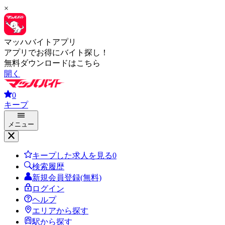
×
マッハバイトアプリ
アプリでお得にバイト探し！
無料ダウンロードはこちら
開く
0
キープ
メニュー
キープした求人を見る
0
検索履歴
新規会員登録(無料)
ログイン
ヘルプ
エリアから探す
駅から探す