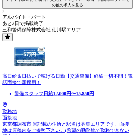
の他の求人を見る
アルバイト・パート
あと2日で掲載終了
三和警備保障株式会社 仙川駅エリア
高日給＆日払いで稼げる日勤【交通警備】経験一切不問！電
話面接で即採用！
警備スタッフ
日給
12,000
円〜
15,850
円
勤務地
面接地
東京都調布市 ※記載の住所と駅名は募集エリアです。面接
地は原稿内をご参照下さい。(希望の勤務地で勤務できない