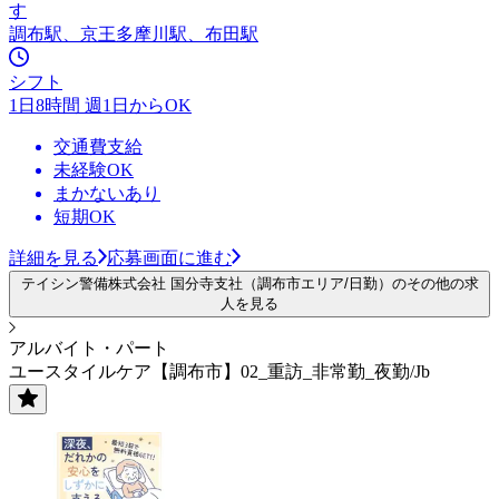
す
調布駅、京王多摩川駅、布田駅
シフト
1日8時間 週1日からOK
交通費支給
未経験OK
まかないあり
短期OK
詳細を見る
応募画面に進む
テイシン警備株式会社 国分寺支社（調布市エリア/日勤）のその他の求
人を見る
アルバイト・パート
ユースタイルケア【調布市】02_重訪_非常勤_夜勤/Jb