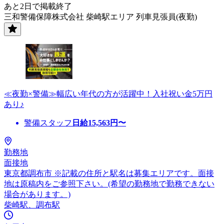
あと2日で掲載終了
三和警備保障株式会社 柴崎駅エリア 列車見張員(夜勤)
≪夜勤×警備≫幅広い年代の方が活躍中！入社祝い金5万円
あり♪
警備スタッフ
日給
15,563
円〜
勤務地
面接地
東京都調布市 ※記載の住所と駅名は募集エリアです。面接
地は原稿内をご参照下さい。(希望の勤務地で勤務できない
場合があります。)
柴崎駅、調布駅