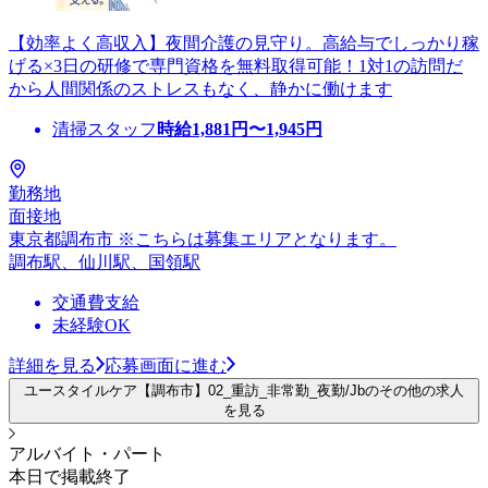
【効率よく高収入】夜間介護の見守り。高給与でしっかり稼
げる×3日の研修で専門資格を無料取得可能！1対1の訪問だ
から人間関係のストレスもなく、静かに働けます
清掃スタッフ
時給
1,881
円〜
1,945
円
勤務地
面接地
東京都調布市 ※こちらは募集エリアとなります。
調布駅、仙川駅、国領駅
交通費支給
未経験OK
詳細を見る
応募画面に進む
ユースタイルケア【調布市】02_重訪_非常勤_夜勤/Jbのその他の求人
を見る
アルバイト・パート
本日で掲載終了