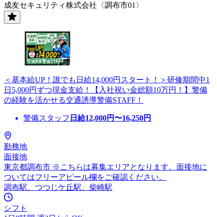
成友セキュリティ株式会社〈調布市01〉
＜基本給UP！誰でも日給14,000円スタート！＞研修期間中1
日5,000円ずつ現金支給！【入社祝い金総額10万円！】警備
の経験を活かせる交通誘導警備STAFF！
警備スタッフ
日給
12,000
円〜
16,250
円
勤務地
面接地
東京都調布市 ※こちらは募集エリアとなります。面接地に
ついてはフリーアピール欄をご確認ください。
調布駅、つつじケ丘駅、柴崎駅
シフト