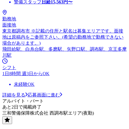
警備スタッフ
日給
15,563
円〜
勤務地
面接地
東京都調布市 ※記載の住所と駅名は募集エリアです。面接
地は原稿内をご参照下さい。(希望の勤務地で勤務できない
場合があります。)
飛田給駅、白糸台駅、多磨駅、矢野口駅、調布駅、京王多摩
川駅
シフト
1日8時間 週3日からOK
未経験OK
詳細を見る
応募画面に進む
アルバイト・パート
あと2日で掲載終了
三和警備保障株式会社 西調布駅エリア(夜勤)