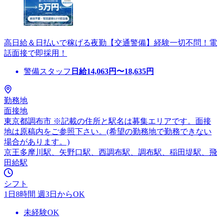
高日給＆日払いで稼げる夜勤【交通警備】経験一切不問！電
話面接で即採用！
警備スタッフ
日給
14,063
円〜
18,635
円
勤務地
面接地
東京都調布市 ※記載の住所と駅名は募集エリアです。面接
地は原稿内をご参照下さい。(希望の勤務地で勤務できない
場合があります。)
京王多摩川駅、矢野口駅、西調布駅、調布駅、稲田堤駅、飛
田給駅
シフト
1日8時間 週3日からOK
未経験OK