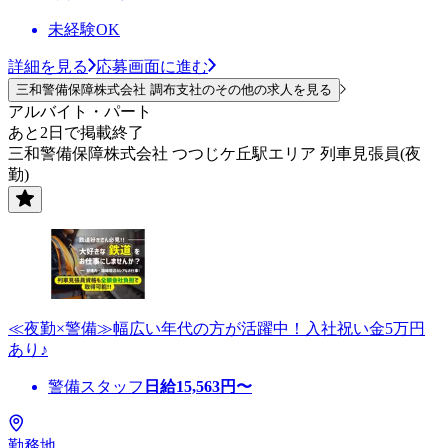
未経験OK
詳細を見る
応募画面に進む
三和警備保障株式会社 調布支社のその他の求人を見る
アルバイト・パート
あと2日で掲載終了
三和警備保障株式会社 つつじケ丘駅エリア 列車見張員(夜
勤)
≪夜勤×警備≫幅広い年代の方が活躍中！入社祝い金5万円
あり♪
警備スタッフ
日給
15,563
円〜
勤務地