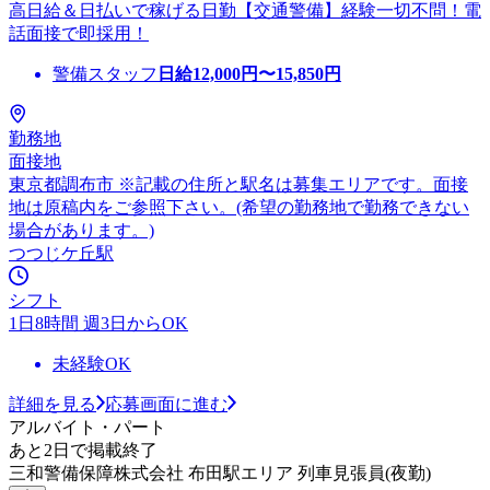
高日給＆日払いで稼げる日勤【交通警備】経験一切不問！電
話面接で即採用！
警備スタッフ
日給
12,000
円〜
15,850
円
勤務地
面接地
東京都調布市 ※記載の住所と駅名は募集エリアです。面接
地は原稿内をご参照下さい。(希望の勤務地で勤務できない
場合があります。)
つつじケ丘駅
シフト
1日8時間 週3日からOK
未経験OK
詳細を見る
応募画面に進む
アルバイト・パート
あと2日で掲載終了
三和警備保障株式会社 布田駅エリア 列車見張員(夜勤)