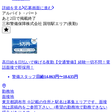
詳細を見る
応募画面に進む
アルバイト・パート
あと2日で掲載終了
三和警備保障株式会社 国領駅エリア(夜勤)
高日給＆日払いで稼げる夜勤【交通警備】経験一切不問！電
話面接で即採用！
警備スタッフ
日給
14,063
円〜
18,635
円
勤務地
面接地
東京都調布市 ※記載の住所と駅名は募集エリアです。面接
地は原稿内をご参照下さい。(希望の勤務地で勤務できない