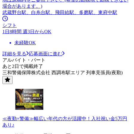
場合があります。)
武蔵野台駅、白糸台駅、飛田給駅、多磨駅、東府中駅
シフト
1日8時間 週3日からOK
未経験OK
詳細を見る
応募画面に進む
アルバイト・パート
あと2日で掲載終了
三和警備保障株式会社 西調布駅エリア 列車見張員(夜勤)
≪夜勤×警備≫幅広い年代の方が活躍中！入社祝い金5万円
あり♪