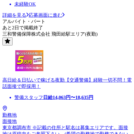
未経験OK
詳細を見る
応募画面に進む
アルバイト・パート
あと2日で掲載終了
三和警備保障株式会社 飛田給駅エリア(夜勤)
高日給＆日払いで稼げる夜勤【交通警備】経験一切不問！電
話面接で即採用！
警備スタッフ
日給
14,063
円〜
18,635
円
勤務地
面接地
東京都調布市 ※記載の住所と駅名は募集エリアです。面接
地は原稿内をご参照下さい。(希望の勤務地で勤務できない