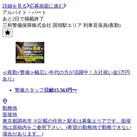
詳細を見る
応募画面に進む
アルバイト・パート
あと2日で掲載終了
三和警備保障株式会社 国領駅エリア 列車見張員(夜勤)
≪夜勤×警備≫幅広い年代の方が活躍中！入社祝い金5万円
あり♪
警備スタッフ
日給
15,563
円〜
勤務地
面接地
東京都調布市 ※記載の住所と駅名は募集エリアです。面接
地は原稿内をご参照下さい。(希望の勤務地で勤務できない
場合があります。)