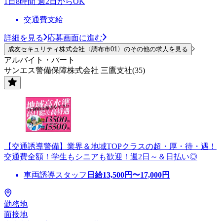
1日8時間 週2日からOK
交通費支給
詳細を見る
応募画面に進む
成友セキュリティ株式会社〈調布市01〉のその他の求人を見る
アルバイト・パート
サンエス警備保障株式会社 三鷹支社(35)
【交通誘導警備】業界＆地域TOPクラスの超・厚・待・遇！
交通費全額！学生もシニアも歓迎！週2日～＆日払い◎
車両誘導スタッフ
日給
13,500
円〜
17,000
円
勤務地
面接地