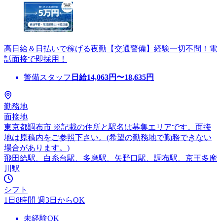
高日給＆日払いで稼げる夜勤【交通警備】経験一切不問！電
話面接で即採用！
警備スタッフ
日給
14,063
円〜
18,635
円
勤務地
面接地
東京都調布市 ※記載の住所と駅名は募集エリアです。面接
地は原稿内をご参照下さい。(希望の勤務地で勤務できない
場合があります。)
飛田給駅、白糸台駅、多磨駅、矢野口駅、調布駅、京王多摩
川駅
シフト
1日8時間 週3日からOK
未経験OK