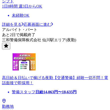
シフト
1日8時間 週3日からOK
未経験OK
詳細を見る
応募画面に進む
アルバイト・パート
あと2日で掲載終了
三和警備保障株式会社 仙川駅エリア(夜勤)
高日給＆日払いで稼げる夜勤【交通警備】経験一切不問！電
話面接で即採用！
警備スタッフ
日給
14,063
円〜
18,635
円
勤務地