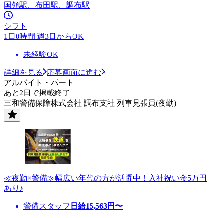
国領駅、布田駅、調布駅
シフト
1日8時間 週3日からOK
未経験OK
詳細を見る
応募画面に進む
アルバイト・パート
あと2日で掲載終了
三和警備保障株式会社 調布支社 列車見張員(夜勤)
≪夜勤×警備≫幅広い年代の方が活躍中！入社祝い金5万円
あり♪
警備スタッフ
日給
15,563
円〜