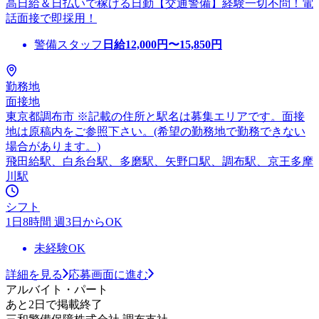
高日給＆日払いで稼げる日勤【交通警備】経験一切不問！電
話面接で即採用！
警備スタッフ
日給
12,000
円〜
15,850
円
勤務地
面接地
東京都調布市 ※記載の住所と駅名は募集エリアです。面接
地は原稿内をご参照下さい。(希望の勤務地で勤務できない
場合があります。)
飛田給駅、白糸台駅、多磨駅、矢野口駅、調布駅、京王多摩
川駅
シフト
1日8時間 週3日からOK
未経験OK
詳細を見る
応募画面に進む
アルバイト・パート
あと2日で掲載終了