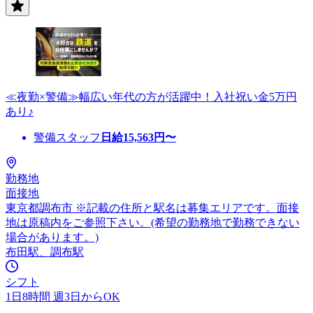
≪夜勤×警備≫幅広い年代の方が活躍中！入社祝い金5万円
あり♪
警備スタッフ
日給
15,563
円〜
勤務地
面接地
東京都調布市 ※記載の住所と駅名は募集エリアです。面接
地は原稿内をご参照下さい。(希望の勤務地で勤務できない
場合があります。)
布田駅、調布駅
シフト
1日8時間 週3日からOK