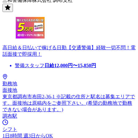
三和警備保障株式会社 調布支社
高日給＆日払いで稼げる日勤【交通警備】経験一切不問！電
話面接で即採用！
警備スタッフ
日給
12,000
円〜
15,850
円
勤務地
面接地
東京都調布市布田2-36-1 ※記載の住所と駅名は募集エリアで
す。面接地は原稿内をご参照下さい。(希望の勤務地で勤務
できない場合があります。)
調布駅
シフト
1日8時間 週3日からOK