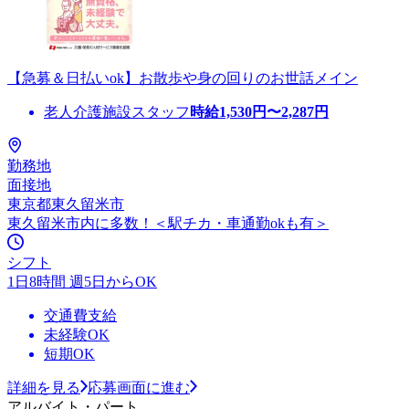
【急募＆日払いok】お散歩や身の回りのお世話メイン
老人介護施設スタッフ
時給
1,530
円〜
2,287
円
勤務地
面接地
東京都東久留米市
東久留米市内に多数！＜駅チカ・車通勤okも有＞
シフト
1日8時間 週5日からOK
交通費支給
未経験OK
短期OK
詳細を見る
応募画面に進む
アルバイト・パート