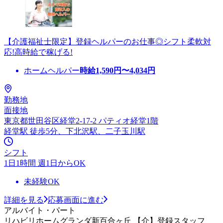
【介護福祉士限定】登録ヘルパーのお仕事◎シフト柔軟対
応!高時給で稼げる!
ホームヘルパー
時給
1,590
円〜
4,034
円
勤務地
面接地
東京都世田谷区経堂2-17-2 パティオ経堂1階
経堂駅 徒歩5分、下北沢駅、二子玉川駅
シフト
1日1時間 週1日からOK
未経験OK
詳細を見る
応募画面に進む
アルバイト・パート
リハビリホームグランダ新百合ヶ丘 【介】登録スタッフ