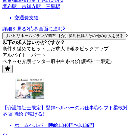
東京都調布市富士見町2-14-2
調布駅、吉祥寺駅、三鷹駅
交通費支給
詳細を見る
応募画面に進む
リハビリホームグランダ調布 【介】契約社員のその他の求人を見る
以下の求人はいかがですか？
条件を緩めてヒットした求人情報をピックアップ
アルバイト・パート
ベネッセ介護センター府中白糸台(介護福祉士限定)
【介護福祉士限定】登録ヘルパーのお仕事◎シフト柔軟対
応!高時給で稼げる!
ホームヘルパー
時給
1,340
円〜
3,136
円