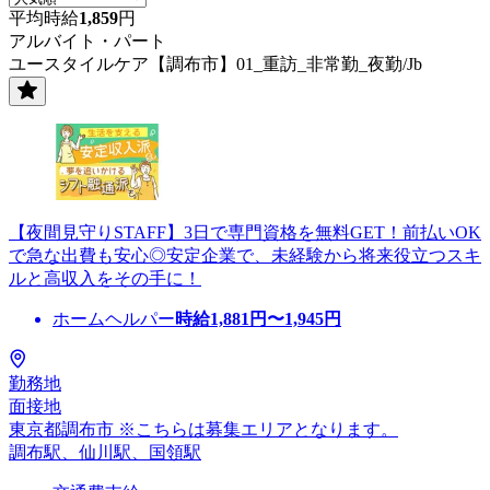
平均時給
1,859
円
アルバイト・パート
ユースタイルケア【調布市】01_重訪_非常勤_夜勤/Jb
【夜間見守りSTAFF】3日で専門資格を無料GET！前払いOK
で急な出費も安心◎安定企業で、未経験から将来役立つスキ
ルと高収入をその手に！
ホームヘルパー
時給
1,881
円〜
1,945
円
勤務地
面接地
東京都調布市 ※こちらは募集エリアとなります。
調布駅、仙川駅、国領駅