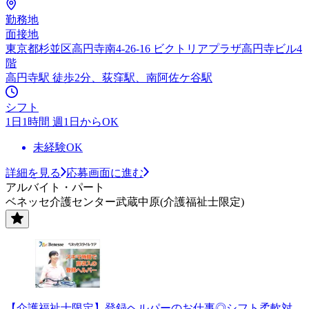
勤務地
面接地
東京都杉並区高円寺南4-26-16 ビクトリアプラザ高円寺ビル4
階
高円寺駅 徒歩2分、荻窪駅、南阿佐ケ谷駅
シフト
1日1時間 週1日からOK
未経験OK
詳細を見る
応募画面に進む
アルバイト・パート
ベネッセ介護センター武蔵中原(介護福祉士限定)
【介護福祉士限定】登録ヘルパーのお仕事◎シフト柔軟対