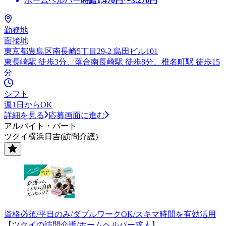
ホームヘルパー
時給
1,470
円〜
3,270
円
勤務地
面接地
東京都豊島区南長崎5丁目29-2 島田ビル101
東長崎駅 徒歩3分、落合南長崎駅 徒歩8分、椎名町駅 徒歩15
分
シフト
週1日からOK
詳細を見る
応募画面に進む
アルバイト・パート
ツクイ横浜日吉(訪問介護)
資格必須/平日のみ/ダブルワークOK/スキマ時間を有効活用
【ツクイの訪問介護/ホームヘルパー求人】