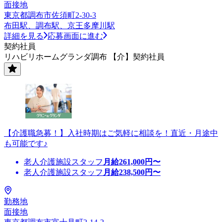
面接地
東京都調布市佐須町2-30-3
布田駅、調布駅、京王多摩川駅
詳細を見る
応募画面に進む
契約社員
リハビリホームグランダ調布 【介】契約社員
【介護職急募！】入社時期はご気軽に相談を！直近・月途中
も可能です♪
老人介護施設スタッフ
月給
261,000
円〜
老人介護施設スタッフ
月給
238,500
円〜
勤務地
面接地