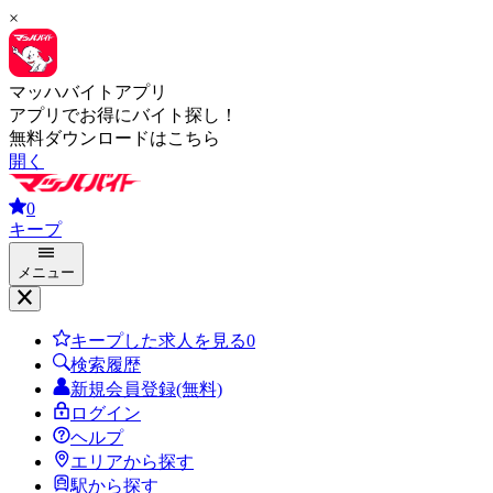
×
マッハバイトアプリ
アプリでお得にバイト探し！
無料ダウンロードはこちら
開く
0
キープ
メニュー
キープした求人を見る
0
検索履歴
新規会員登録(無料)
ログイン
ヘルプ
エリアから探す
駅から探す