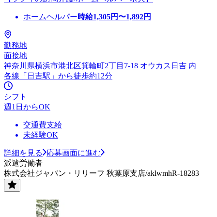
ホームヘルパー
時給
1,305
円〜
1,892
円
勤務地
面接地
神奈川県横浜市港北区箕輪町2丁目7-18 オウカス日吉 内
各線「日吉駅」から徒歩約12分
シフト
週1日からOK
交通費支給
未経験OK
詳細を見る
応募画面に進む
派遣労働者
株式会社ジャパン・リリーフ 秋葉原支店/aklwmhR-18283