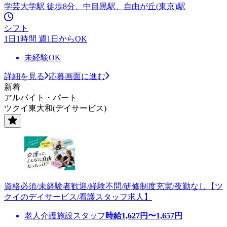
学芸大学駅 徒歩8分、中目黒駅、自由が丘(東京)駅
シフト
1日1時間 週1日からOK
未経験OK
詳細を見る
応募画面に進む
新着
アルバイト・パート
ツクイ東大和(デイサービス)
資格必須/未経験者歓迎/経験不問/研修制度充実/夜勤なし【ツ
クイのデイサービス/看護スタッフ求人】
老人介護施設スタッフ
時給
1,627
円〜
1,657
円