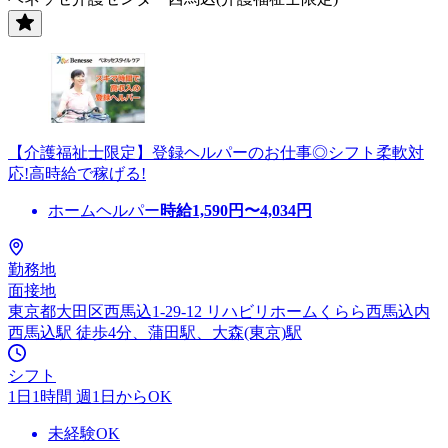
【介護福祉士限定】登録ヘルパーのお仕事◎シフト柔軟対
応!高時給で稼げる!
ホームヘルパー
時給
1,590
円〜
4,034
円
勤務地
面接地
東京都大田区西馬込1-29-12 リハビリホームくらら西馬込内
西馬込駅 徒歩4分、蒲田駅、大森(東京)駅
シフト
1日1時間 週1日からOK
未経験OK