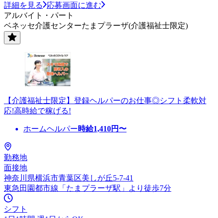
詳細を見る
応募画面に進む
アルバイト・パート
ベネッセ介護センターたまプラーザ(介護福祉士限定)
【介護福祉士限定】登録ヘルパーのお仕事◎シフト柔軟対
応!高時給で稼げる!
ホームヘルパー
時給
1,410
円〜
勤務地
面接地
神奈川県横浜市青葉区美しが丘5-7-41
東急田園都市線「たまプラーザ駅」より徒歩7分
シフト