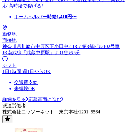
応!高時給で稼げる!
ホームヘルパー
時給
1,410
円〜
勤務地
面接地
神奈川県川崎市中原区下小田中2-18-7 第3都ビル102号室
JR南武線「武蔵中原駅」より徒歩5分
シフト
1日1時間 週1日からOK
交通費支給
未経験OK
詳細を見る
応募画面に進む
派遣労働者
株式会社ニッソーネット 東京本社/1201_5564