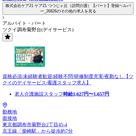
株式会社ケア21 ケア21 つつじヶ丘（訪問介護）【パート】登録ヘルパ
ー_26826のその他の求人を見る
アルバイト・パート
ツクイ調布菊野台(デイサービス)
資格必須/未経験者歓迎/経験不問/研修制度充実/夜勤なし【ツ
クイのデイサービス/看護スタッフ求人】
老人介護施設スタッフ
時給
1,627
円〜
1,657
円
勤務地
面接地
東京都調布市菊野台2丁目45-4
京王線「柴崎駅」から徒歩約7分