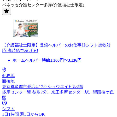
ベネッセ介護センター多摩(介護福祉士限定)
【介護福祉士限定】登録ヘルパーのお仕事◎シフト柔軟対
応!高時給で稼げる!
ホームヘルパー
時給
1,360
円〜
3,136
円
勤務地
面接地
東京都多摩市愛宕4-17-9 ショウエイビル2階
多摩センター駅 徒歩7分、京王多摩センター駅、聖蹟桜ケ丘
駅
シフト
1日1時間 週1日からOK