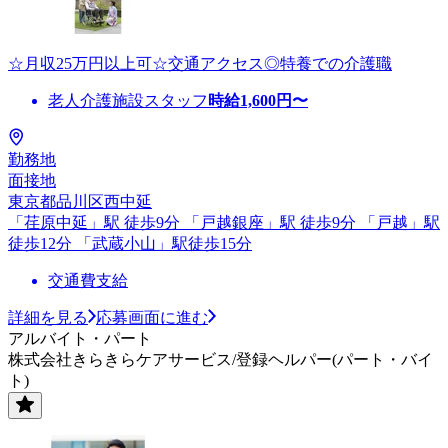
☆月収25万円以上可☆交通アクセス◎特養での介護職
老人介護施設スタッフ
時給
1,600
円〜
勤務地
面接地
東京都品川区西中延
「荏原中延」駅 徒歩9分 「戸越銀座」駅 徒歩9分 「戸越」駅
徒歩12分 「武蔵小山」駅徒歩15分
交通費支給
詳細を見る
応募画面に進む
アルバイト・パート
株式会社きらきらケアサービス/登録ヘルパー(パート・バイ
ト)