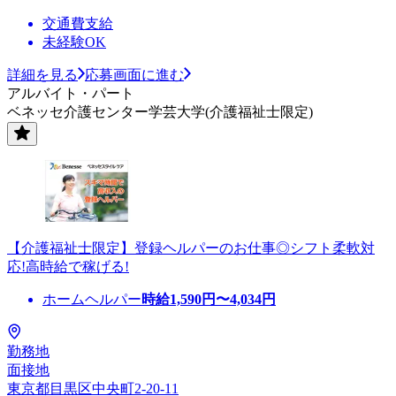
交通費支給
未経験OK
詳細を見る
応募画面に進む
アルバイト・パート
ベネッセ介護センター学芸大学(介護福祉士限定)
【介護福祉士限定】登録ヘルパーのお仕事◎シフト柔軟対
応!高時給で稼げる!
ホームヘルパー
時給
1,590
円〜
4,034
円
勤務地
面接地
東京都目黒区中央町2-20-11