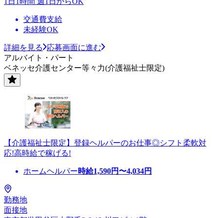
1日1時間 週1日からOK
交通費支給
未経験OK
詳細を見る
応募画面に進む
アルバイト・パート
ベネッセ介護センター等々力(介護福祉士限定)
【介護福祉士限定】登録ヘルパーのお仕事◎シフト柔軟対
応!高時給で稼げる!
ホームヘルパー
時給
1,590
円〜
4,034
円
勤務地
面接地