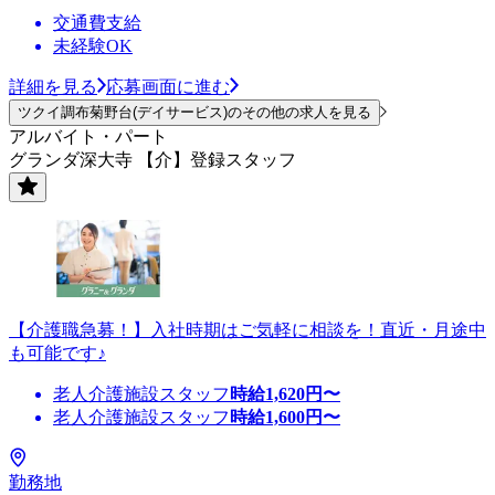
交通費支給
未経験OK
詳細を見る
応募画面に進む
ツクイ調布菊野台(デイサービス)のその他の求人を見る
アルバイト・パート
グランダ深大寺 【介】登録スタッフ
【介護職急募！】入社時期はご気軽に相談を！直近・月途中
も可能です♪
老人介護施設スタッフ
時給
1,620
円〜
老人介護施設スタッフ
時給
1,600
円〜
勤務地