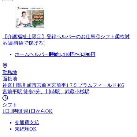
【介護福祉士限定】登録ヘルパーのお仕事◎シフト柔軟対
応!高時給で稼げる!
ホームヘルパー
時給
1,410
円〜
3,390
円
勤務地
面接地
神奈川県川崎市宮前区宮前平1-7-5 プラムフィールド405
宮前平駅 徒歩7分、川崎駅、武蔵小杉駅
シフト
1日1時間 週1日からOK
交通費支給
未経験OK