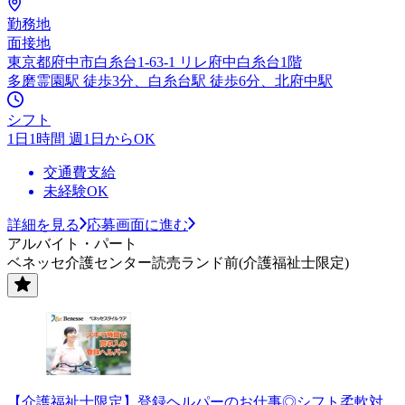
勤務地
面接地
東京都府中市白糸台1-63-1 リレ府中白糸台1階
多磨霊園駅 徒歩3分、白糸台駅 徒歩6分、北府中駅
シフト
1日1時間 週1日からOK
交通費支給
未経験OK
詳細を見る
応募画面に進む
アルバイト・パート
ベネッセ介護センター読売ランド前(介護福祉士限定)
【介護福祉士限定】登録ヘルパーのお仕事◎シフト柔軟対