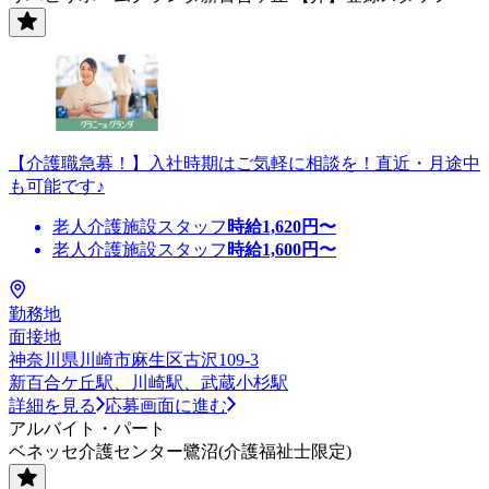
【介護職急募！】入社時期はご気軽に相談を！直近・月途中
も可能です♪
老人介護施設スタッフ
時給
1,620
円〜
老人介護施設スタッフ
時給
1,600
円〜
勤務地
面接地
神奈川県川崎市麻生区古沢109-3
新百合ケ丘駅、川崎駅、武蔵小杉駅
詳細を見る
応募画面に進む
アルバイト・パート
ベネッセ介護センター鷺沼(介護福祉士限定)