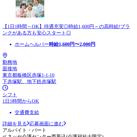
【1日1時間～OK】待遇充実◎時給1,600円～の高時給!ブラ
ンクがある方も安心スタート◎
ホームヘルパー
時給
1,600
円〜
2,000
円
勤務地
面接地
東京都板橋区赤塚1-1-10
下赤塚駅、地下鉄赤塚駅
シフト
1日1時間からOK
交通費支給
詳細を見る
応募画面に進む
アルバイト・パート
ベネッセ介護センター西馬込(介護福祉士限定)