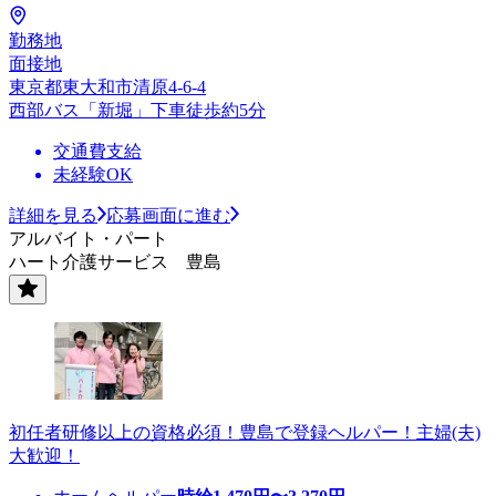
勤務地
面接地
東京都東大和市清原4-6-4
西部バス「新堀」下車徒歩約5分
交通費支給
未経験OK
詳細を見る
応募画面に進む
アルバイト・パート
ハート介護サービス 豊島
初任者研修以上の資格必須！豊島で登録ヘルパー！主婦(夫)
大歓迎！