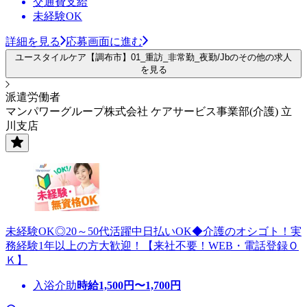
交通費支給
未経験OK
詳細を見る
応募画面に進む
ユースタイルケア【調布市】01_重訪_非常勤_夜勤/Jbのその他の求人
を見る
派遣労働者
マンパワーグループ株式会社 ケアサービス事業部(介護) 立
川支店
未経験OK◎20～50代活躍中日払いOK◆介護のオシゴト！実
務経験1年以上の方大歓迎！【来社不要！WEB・電話登録Ｏ
Ｋ】
入浴介助
時給
1,500
円〜
1,700
円