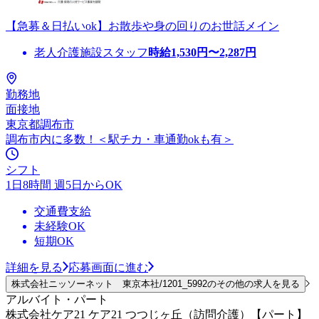
【急募＆日払いok】お散歩や身の回りのお世話メイン
老人介護施設スタッフ
時給
1,530
円〜
2,287
円
勤務地
面接地
東京都調布市
調布市内に多数！＜駅チカ・車通勤okも有＞
シフト
1日8時間 週5日からOK
交通費支給
未経験OK
短期OK
詳細を見る
応募画面に進む
株式会社ニッソーネット 東京本社/1201_5992のその他の求人を見る
アルバイト・パート
株式会社ケア21 ケア21 つつじヶ丘（訪問介護）【パート】