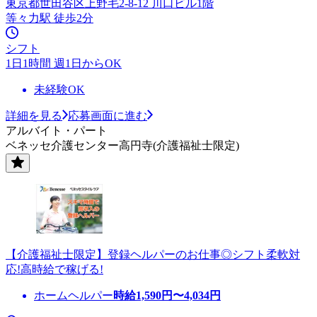
東京都世田谷区上野毛2-8-12 川口ビル1階
等々力駅 徒歩2分
シフト
1日1時間 週1日からOK
未経験OK
詳細を見る
応募画面に進む
アルバイト・パート
ベネッセ介護センター高円寺(介護福祉士限定)
【介護福祉士限定】登録ヘルパーのお仕事◎シフト柔軟対
応!高時給で稼げる!
ホームヘルパー
時給
1,590
円〜
4,034
円