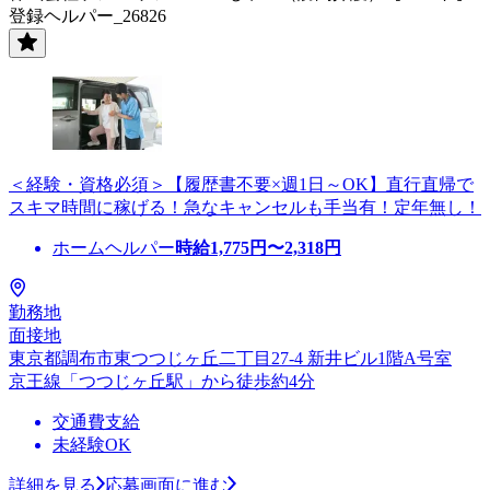
登録ヘルパー_26826
＜経験・資格必須＞【履歴書不要×週1日～OK】直行直帰で
スキマ時間に稼げる！急なキャンセルも手当有！定年無し！
ホームヘルパー
時給
1,775
円〜
2,318
円
勤務地
面接地
東京都調布市東つつじヶ丘二丁目27-4 新井ビル1階A号室
京王線「つつじヶ丘駅」から徒歩約4分
交通費支給
未経験OK
詳細を見る
応募画面に進む