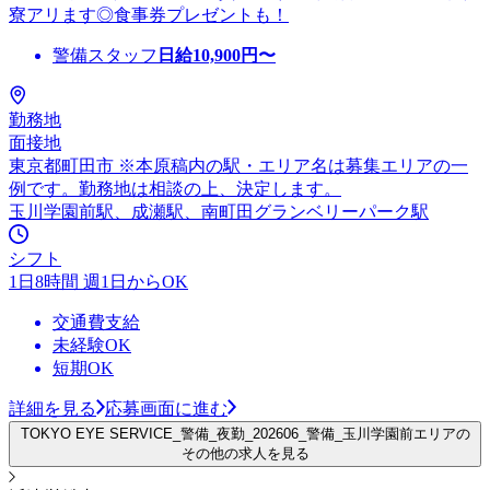
寮アリます◎食事券プレゼントも！
警備スタッフ
日給
10,900
円〜
勤務地
面接地
東京都町田市 ※本原稿内の駅・エリア名は募集エリアの一
例です。勤務地は相談の上、決定します。
玉川学園前駅、成瀬駅、南町田グランベリーパーク駅
シフト
1日8時間 週1日からOK
交通費支給
未経験OK
短期OK
詳細を見る
応募画面に進む
TOKYO EYE SERVICE_警備_夜勤_202606_警備_玉川学園前エリアの
その他の求人を見る