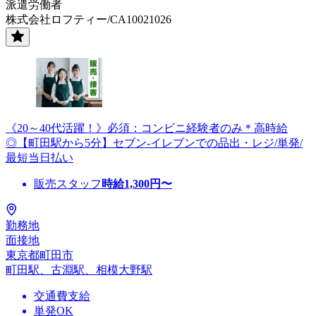
派遣労働者
株式会社ロフティー/CA10021026
《20～40代活躍！》必須：コンビニ経験者のみ＊高時給
◎【町田駅から5分】セブン-イレブンでの品出・レジ/単発/
最短当日払い
販売スタッフ
時給
1,300
円〜
勤務地
面接地
東京都町田市
町田駅、古淵駅、相模大野駅
交通費支給
単発OK