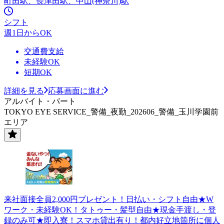
町田駅、長津田駅、中山(神奈川)駅
シフト
週1日からOK
交通費支給
未経験OK
短期OK
詳細を見る
応募画面に進む
アルバイト・パート
TOKYO EYE SERVICE_警備_夜勤_202606_警備_玉川学園前
エリア
来社面接全員2,000円プレゼント！日払い・シフト自由★W
ワーク・未経験OK！タトゥー・髪型自由★現金手渡し・登
録のみ可★即入寮！スマホ貸出有り！都内好立地箇所に個人