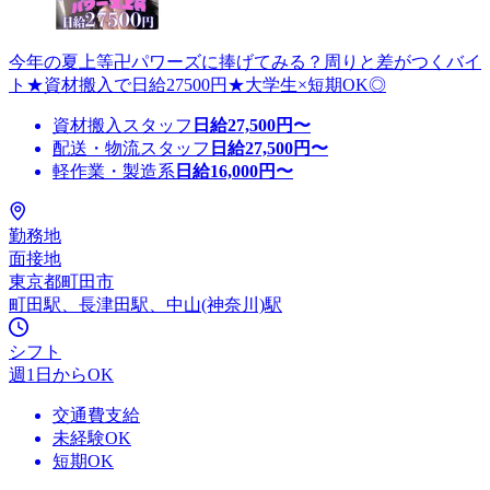
今年の夏上等卍パワーズに捧げてみる？周りと差がつくバイ
ト★資材搬入で日給27500円★大学生×短期OK◎
資材搬入スタッフ
日給
27,500
円〜
配送・物流スタッフ
日給
27,500
円〜
軽作業・製造系
日給
16,000
円〜
勤務地
面接地
東京都町田市
町田駅、長津田駅、中山(神奈川)駅
シフト
週1日からOK
交通費支給
未経験OK
短期OK