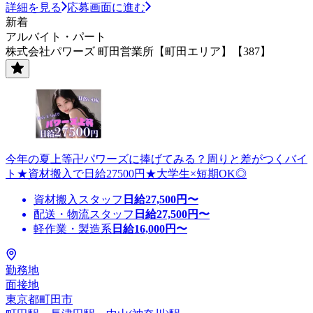
詳細を見る
応募画面に進む
新着
アルバイト・パート
株式会社パワーズ 町田営業所【町田エリア】【387】
今年の夏上等卍パワーズに捧げてみる？周りと差がつくバイ
ト★資材搬入で日給27500円★大学生×短期OK◎
資材搬入スタッフ
日給
27,500
円〜
配送・物流スタッフ
日給
27,500
円〜
軽作業・製造系
日給
16,000
円〜
勤務地
面接地
東京都町田市