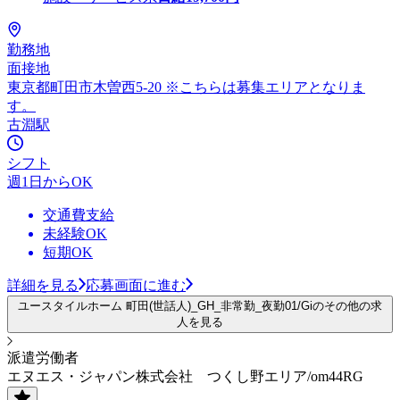
勤務地
面接地
東京都町田市木曽西5-20 ※こちらは募集エリアとなりま
す。
古淵駅
シフト
週1日からOK
交通費支給
未経験OK
短期OK
詳細を見る
応募画面に進む
ユースタイルホーム 町田(世話人)_GH_非常勤_夜勤01/Giのその他の求
人を見る
派遣労働者
エヌエス・ジャパン株式会社 つくし野エリア/om44RG