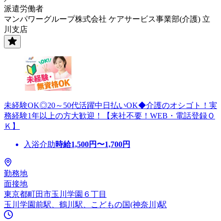
派遣労働者
マンパワーグループ株式会社 ケアサービス事業部(介護) 立
川支店
未経験OK◎20～50代活躍中日払いOK◆介護のオシゴト！実
務経験1年以上の方大歓迎！【来社不要！WEB・電話登録Ｏ
Ｋ】
入浴介助
時給
1,500
円〜
1,700
円
勤務地
面接地
東京都町田市玉川学園６丁目
玉川学園前駅、鶴川駅、こどもの国(神奈川)駅