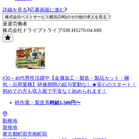
詳細を見る
応募画面に進む
株式会社ベストサービス横浜(146)のその他の求人を見る
派遣労働者
株式会社ドライブトライブ/DR:HS270-04-MH
#30～40代男性活躍中【金属加工・製造・製品カット・梱
包・出荷業務】研修期間の給与変動なし★安心のスタート！
初めての方も収入面で不安なく始められます！
軽作業・製造系
時給
1,500
円〜
勤務地
面接地
東京都町田市南町田