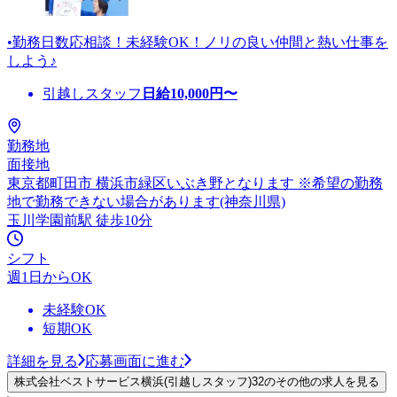
•勤務日数応相談！未経験OK！ノリの良い仲間と熱い仕事を
しよう♪
引越しスタッフ
日給
10,000
円〜
勤務地
面接地
東京都町田市 横浜市緑区いぶき野となります ※希望の勤務
地で勤務できない場合があります(神奈川県)
玉川学園前駅 徒歩10分
シフト
週1日からOK
未経験OK
短期OK
詳細を見る
応募画面に進む
株式会社ベストサービス横浜(引越しスタッフ)32のその他の求人を見る