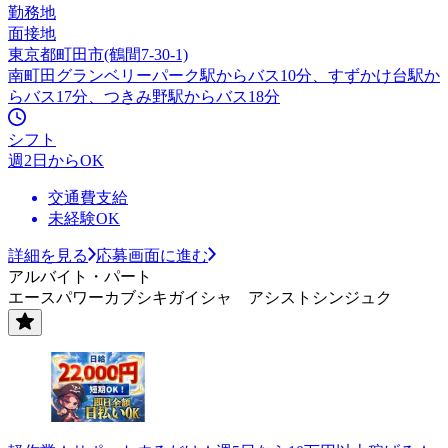
勤務地
面接地
東京都町田市(鶴間7-30-1)
南町田グランベリーパーク駅からバス10分、すずかけ台駅か
らバス17分、つきみ野駅からバス18分
シフト
週2日からOK
交通費支給
未経験OK
詳細を見る
応募画面に進む
アルバイト・パート
エースパワーカブシキガイシャ アシストシンジュク