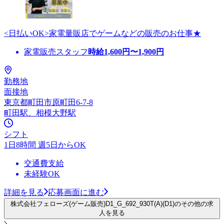
<日払いOK>家電量販店でゲームなどの販売のお仕事★
家電販売スタッフ
時給
1,600
円〜
1,900
円
勤務地
面接地
東京都町田市原町田6-7-8
町田駅、相模大野駅
シフト
1日8時間 週5日からOK
交通費支給
未経験OK
詳細を見る
応募画面に進む
株式会社フェローズ(ゲーム販売)D1_G_692_930T(A)(D1)のその他の求
人を見る