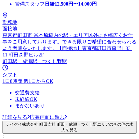
警備スタッフ
日給
12,500
円〜
14,000
円
勤務地
面接地
東京都町田市 ※本原稿内の駅・エリア以外にも幅広くお仕
事をご用意しております。できる限りご希望に合わせられる
よう考慮をいたします。【面接地】東京都町田市森野1-33-
11 町田森野ビル2F
町田駅、成瀬駅、つくし野駅
シフト
1日8時間 週1日からOK
交通費支給
未経験OK
まかないあり
詳細を見る
応募画面に進む
テイケイ株式会社 町田支社 町田・成瀬・つくし野エリアのその他の求
人を見る