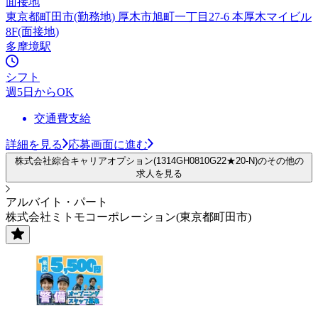
面接地
東京都町田市(勤務地) 厚木市旭町一丁目27-6 本厚木マイビル
8F(面接地)
多摩境駅
シフト
週5日からOK
交通費支給
詳細を見る
応募画面に進む
株式会社綜合キャリアオプション(1314GH0810G22★20-N)のその他の
求人を見る
アルバイト・パート
株式会社ミトモコーポレーション(東京都町田市)