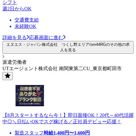
シフト
週2日からOK
交通費支給
未経験OK
詳細を見る
応募画面に進む
エヌエス・ジャパン株式会社 つくし野エリア/om44RGのその他の求
人を見る
派遣労働者
UTエージェント株式会社 南関東第二CU_東京都町田市
【8月スタートするなら今！】即日面接OK！20代～40代活躍
中◎＼日払いOKでスグ稼げる／正社員デビュー応援！
製造スタッフ
時給
1,400
円〜
1,600
円