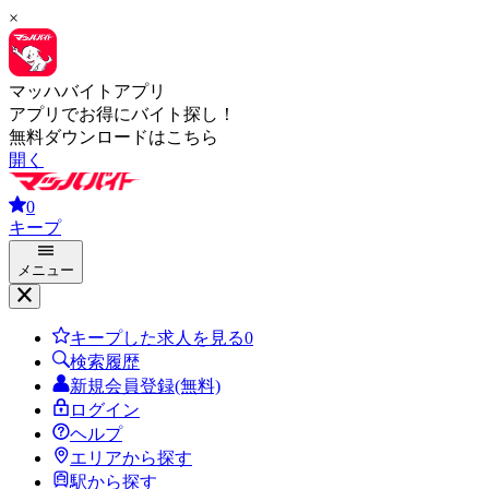
×
マッハバイトアプリ
アプリでお得にバイト探し！
無料ダウンロードはこちら
開く
0
キープ
メニュー
キープした求人を見る
0
検索履歴
新規会員登録(無料)
ログイン
ヘルプ
エリアから探す
駅から探す