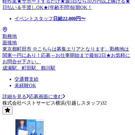
軽作業★サポートするだけ★週5日なら10万円以上稼げる★
日払い＆手渡しOK★[年齢不問]短期OK！
イベントスタッフ
日給
22,000
円〜
勤務地
面接地
東京都町田市 ※こちらは募集エリアとなります。勤務地は
関東一円にあり！応募～お仕事開始まで最短2日★お気軽に
お問合せ下さい。
成瀬駅、町田駅、鶴川駅
交通費支給
未経験OK
詳細を見る
応募画面に進む
株式会社ベストサービス横浜(引越しスタッフ)32