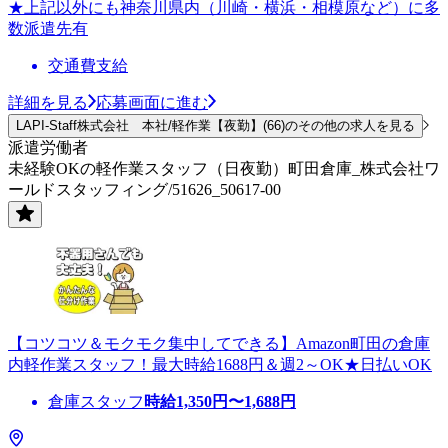
★上記以外にも神奈川県内（川崎・横浜・相模原など）に多
数派遣先有
交通費支給
詳細を見る
応募画面に進む
LAPI-Staff株式会社 本社/軽作業【夜勤】(66)のその他の求人を見る
派遣労働者
未経験OKの軽作業スタッフ（日夜勤）町田倉庫_株式会社ワ
ールドスタッフィング/51626_50617-00
【コツコツ＆モクモク集中してできる】Amazon町田の倉庫
内軽作業スタッフ！最大時給1688円＆週2～OK★日払いOK
倉庫スタッフ
時給
1,350
円〜
1,688
円