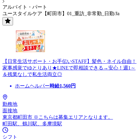
アルバイト・パート
ユースタイルケア【町田市】01_重訪_非常勤_日勤/Ja
【日常生活サポート・お手伝いSTAFF】髪色・ネイル自由！
家事感覚でゆとりあり★LINEで即相談できる→安心！週1～
＆残業なしで私生活両立◎
ホームヘルパー
時給
1,560
円
勤務地
面接地
東京都町田市 ※こちらは募集エリアとなります。
町田駅、鶴川駅、多摩境駅
シフト