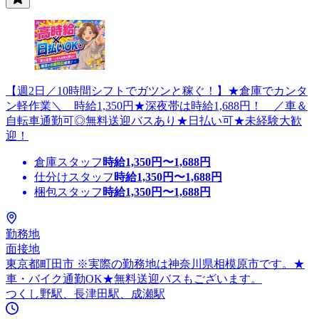
【週2日／10時間シフトでガツンと稼ぐ！】★倉庫でカンタ
ン軽作業＼ 時給1,350円★深夜帯は時給1,688円！ ／車＆
自転車通勤可◎無料送迎バスあり★日払い可★未経験大歓
迎！
倉庫スタッフ
時給
1,350
円〜
1,688
円
仕分けスタッフ
時給
1,350
円〜
1,688
円
梱包スタッフ
時給
1,350
円〜
1,688
円
勤務地
面接地
東京都町田市 ※実際の勤務地は神奈川県相模原市です。★
車・バイク通勤OK★無料送迎バスもございます。
つくし野駅、長津田駅、成瀬駅