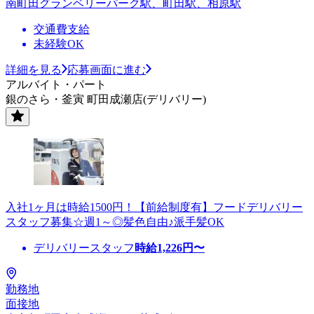
南町田グランベリーパーク駅、町田駅、相原駅
交通費支給
未経験OK
詳細を見る
応募画面に進む
アルバイト・パート
銀のさら・釜寅 町田成瀬店(デリバリー)
入社1ヶ月は時給1500円！【前給制度有】フードデリバリー
スタッフ募集☆週1～◎髪色自由♪派手髪OK
デリバリースタッフ
時給
1,226
円〜
勤務地
面接地