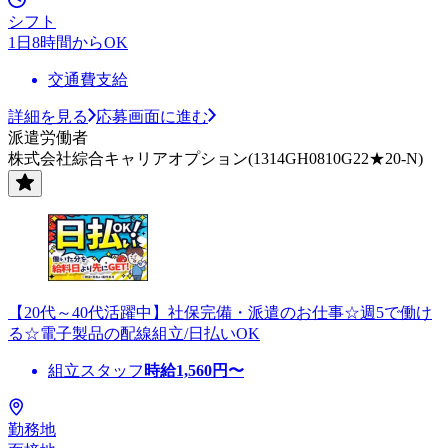
シフト
1日8時間からOK
交通費支給
詳細を見る
応募画面に進む
派遣労働者
株式会社綜合キャリアオプション(1314GH0810G22★20-N)
【20代～40代活躍中】社保完備・派遣のお仕事☆週5で働け
る☆電子製品の配線組立/日払いOK
組立スタッフ
時給
1,560
円〜
勤務地