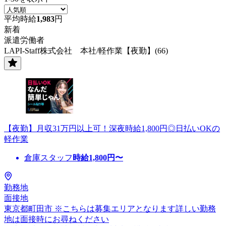
平均時給
1,983
円
新着
派遣労働者
LAPI-Staff株式会社 本社/軽作業【夜勤】(66)
【夜勤】月収31万円以上可！深夜時給1,800円◎日払いOKの
軽作業
倉庫スタッフ
時給
1,800
円〜
勤務地
面接地
東京都町田市 ※こちらは募集エリアとなります詳しい勤務
地は面接時にお尋ねください