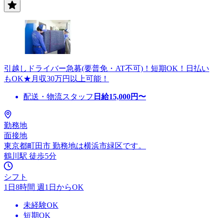
引越しドライバー急募(要普免・AT不可)！短期OK！日払い
もOK★月収30万円以上可能！
配送・物流スタッフ
日給
15,000
円〜
勤務地
面接地
東京都町田市 勤務地は横浜市緑区です。
鶴川駅 徒歩5分
シフト
1日8時間 週1日からOK
未経験OK
短期OK