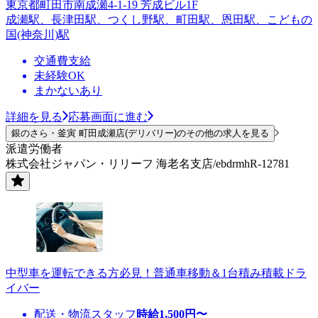
東京都町田市南成瀬4-1-19 芳成ビル1F
成瀬駅、長津田駅、つくし野駅、町田駅、恩田駅、こどもの
国(神奈川)駅
交通費支給
未経験OK
まかないあり
詳細を見る
応募画面に進む
銀のさら・釜寅 町田成瀬店(デリバリー)のその他の求人を見る
派遣労働者
株式会社ジャパン・リリーフ 海老名支店/ebdrmhR-12781
中型車を運転できる方必見！普通車移動＆1台積み積載ドラ
イバー
配送・物流スタッフ
時給
1,500
円〜