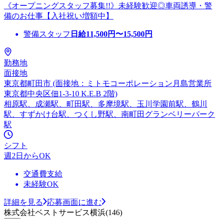
《オープニングスタッフ募集!!》未経験歓迎◎車両誘導・警
備のお仕事【入社祝い増額中】
警備スタッフ
日給
11,500
円〜
15,500
円
勤務地
面接地
東京都町田市 (面接地：ミトモコーポレーション月島営業所
東京都中央区佃1-3-10 K.E.B 2階)
相原駅、成瀬駅、町田駅、多摩境駅、玉川学園前駅、鶴川
駅、すずかけ台駅、つくし野駅、南町田グランベリーパーク
駅
シフト
週2日からOK
交通費支給
未経験OK
詳細を見る
応募画面に進む
株式会社ベストサービス横浜(146)