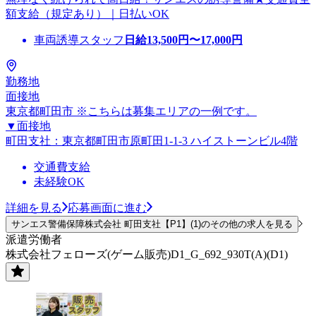
額支給（規定あり）｜日払いOK
車両誘導スタッフ
日給
13,500
円〜
17,000
円
勤務地
面接地
東京都町田市 ※こちらは募集エリアの一例です。
▼面接地
町田支社：東京都町田市原町田1-1-3 ハイストーンビル4階
交通費支給
未経験OK
詳細を見る
応募画面に進む
サンエス警備保障株式会社 町田支社【P1】(1)のその他の求人を見る
派遣労働者
株式会社フェローズ(ゲーム販売)D1_G_692_930T(A)(D1)