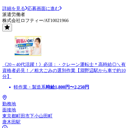
詳細を見る
応募画面に進む
派遣労働者
株式会社ロフティー/AT10021966
《20～40代活躍！》必須：・クレーン運転士＊高時給◎＼有
資格者必見！／粗大ごみの選別作業【淵野辺駅から車で約10
分】
軽作業・製造系
時給
1,800
円〜
2,250
円
勤務地
面接地
東京都町田市下小山田町
唐木田駅