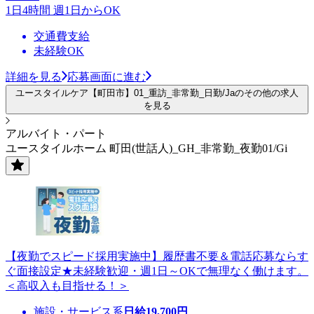
1日4時間 週1日からOK
交通費支給
未経験OK
詳細を見る
応募画面に進む
ユースタイルケア【町田市】01_重訪_非常勤_日勤/Jaのその他の求人
を見る
アルバイト・パート
ユースタイルホーム 町田(世話人)_GH_非常勤_夜勤01/Gi
【夜勤でスピード採用実施中】履歴書不要＆電話応募ならす
ぐ面接設定★未経験歓迎・週1日～OKで無理なく働けます。
＜高収入も目指せる！＞
施設・サービス系
日給
19,700
円