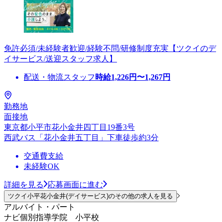
免許必須/未経験者歓迎/経験不問/研修制度充実【ツクイのデ
イサービス/送迎スタッフ求人】
配送・物流スタッフ
時給
1,226
円〜
1,267
円
勤務地
面接地
東京都小平市花小金井四丁目19番3号
西武バス「花小金井五丁目」下車徒歩約3分
交通費支給
未経験OK
詳細を見る
応募画面に進む
ツクイ小平花小金井(デイサービス)のその他の求人を見る
アルバイト・パート
ナビ個別指導学院 小平校