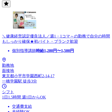
＼健康経営認定優良法人／週1・1コマ～の勤務で自分の時間
もしっかり確保★初バイト・ブランク歓迎
個別指導講師
時給
1,280
円〜
1,500
円
勤務地
面接地
東京都小平市学園西町2-14-17
一橋学園駅 徒歩3分
シフト
1日1.5時間 週1日からOK
交通費支給
未経験OK