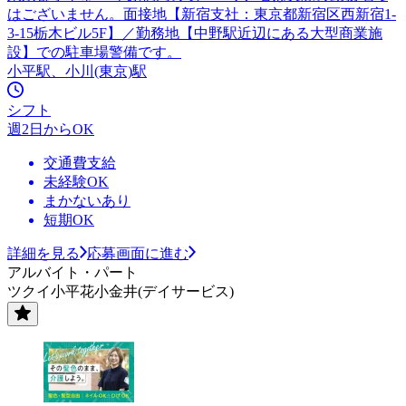
はございません。面接地【新宿支社：東京都新宿区西新宿1-
3-15栃木ビル5F】／勤務地【中野駅近辺にある大型商業施
設】での駐車場警備です。
小平駅、小川(東京)駅
シフト
週2日からOK
交通費支給
未経験OK
まかないあり
短期OK
詳細を見る
応募画面に進む
アルバイト・パート
ツクイ小平花小金井(デイサービス)