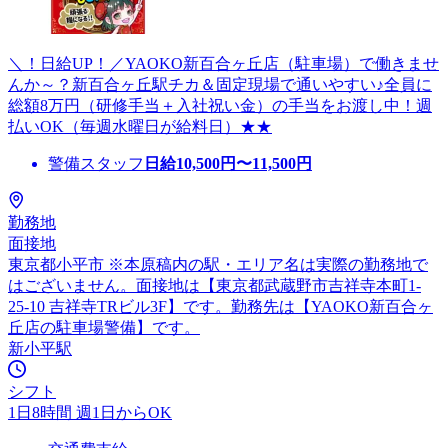
＼！日給UP！／YAOKO新百合ヶ丘店（駐車場）で働きませ
んか～？新百合ヶ丘駅チカ＆固定現場で通いやすい♪全員に
総額8万円（研修手当＋入社祝い金）の手当をお渡し中！週
払いOK（毎週水曜日が給料日）★★
警備スタッフ
日給
10,500
円〜
11,500
円
勤務地
面接地
東京都小平市 ※本原稿内の駅・エリア名は実際の勤務地で
はございません。面接地は【東京都武蔵野市吉祥寺本町1-
25-10 吉祥寺TRビル3F】です。勤務先は【YAOKO新百合ヶ
丘店の駐車場警備】です。
新小平駅
シフト
1日8時間 週1日からOK