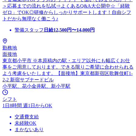
＞応募までの流れを払拭⇒よくあるQ&A大公開中☆「経験
ゼロ」でOK◎研修からしっかりサポートします！自由シフ
トだから無理なく働こう♪
警備スタッフ
日給
12,500
円〜
14,000
円
勤務地
面接地
東京都小平市 ※本原稿内の駅・エリア以外にも幅広くお仕
事をご用意しております。できる限りご希望に合わせられる
よう考慮をいたします。【面接地】東京都新宿区歌舞伎町1-
2-2 新宿サブナードビル
小平駅、花小金井駅、新小平駅
シフト
1日8時間 週1日からOK
交通費支給
未経験OK
まかないあり