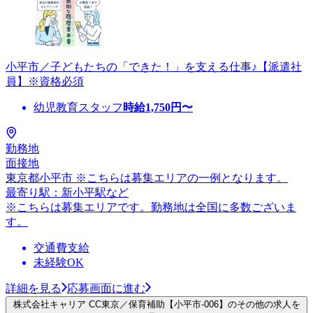
小平市／子どもたちの「できた！」を支える仕事♪【派遣社
員】※資格必須
幼児教育スタッフ
時給
1,750
円〜
勤務地
面接地
東京都小平市 ※こちらは募集エリアの一例となります。
最寄り駅：新小平駅など
※こちらは募集エリアです。勤務地は全国に多数ございま
す。
交通費支給
未経験OK
詳細を見る
応募画面に進む
株式会社キャリア CC東京／保育補助【小平市-006】のその他の求人を