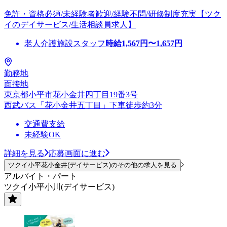
免許・資格必須/未経験者歓迎/経験不問/研修制度充実【ツク
イのデイサービス/生活相談員求人】
老人介護施設スタッフ
時給
1,567
円〜
1,657
円
勤務地
面接地
東京都小平市花小金井四丁目19番3号
西武バス「花小金井五丁目」下車徒歩約3分
交通費支給
未経験OK
詳細を見る
応募画面に進む
ツクイ小平花小金井(デイサービス)のその他の求人を見る
アルバイト・パート
ツクイ小平小川(デイサービス)