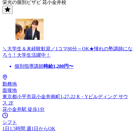
栄光の個別ビザビ 花小金井校
＼大学生＆未経験歓迎／1コマ80分～OK★憧れの塾講師にな
ろう！大学生活躍中！
個別指導講師
時給
1,280
円〜
勤務地
面接地
東京都小平市花小金井南町1-27-22 R・Yビルディング サウ
ス 2F
花小金井駅 徒歩1分
シフト
1日1.5時間 週1日からOK