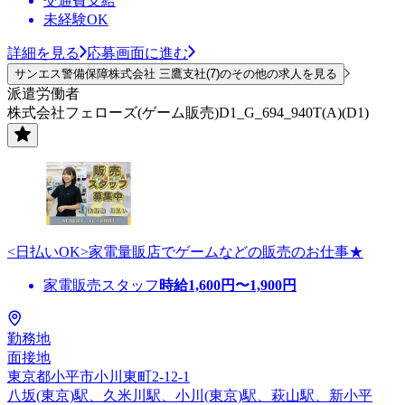
交通費支給
未経験OK
詳細を見る
応募画面に進む
サンエス警備保障株式会社 三鷹支社(7)のその他の求人を見る
派遣労働者
株式会社フェローズ(ゲーム販売)D1_G_694_940T(A)(D1)
<日払いOK>家電量販店でゲームなどの販売のお仕事★
家電販売スタッフ
時給
1,600
円〜
1,900
円
勤務地
面接地
東京都小平市小川東町2-12-1
八坂(東京)駅、久米川駅、小川(東京)駅、萩山駅、新小平