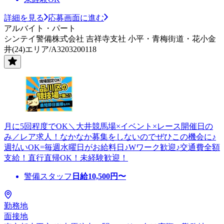
詳細を見る
応募画面に進む
アルバイト・パート
シンテイ警備株式会社 吉祥寺支社 小平・青梅街道・花小金
井(24)エリア/A3203200118
月に5回程度でOK＼大井競馬場×イベント×レース開催日の
み／レア求人！なかなか募集をしないのでぜひこの機会に♪
週払いOK=毎週水曜日がお給料日♪Wワーク歓迎♪交通費全額
支給！直行直帰OK！未経験歓迎！
警備スタッフ
日給
10,500
円〜
勤務地
面接地