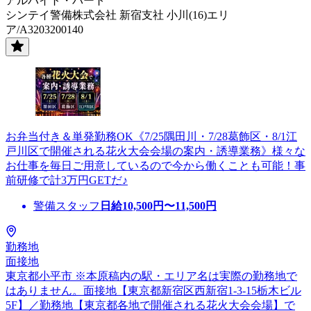
アルバイト・パート
シンテイ警備株式会社 新宿支社 小川(16)エリ
ア/A3203200140
お弁当付き＆単発勤務OK《7/25隅田川・7/28葛飾区・8/1江
戸川区で開催される花火大会会場の案内・誘導業務》様々な
お仕事を毎日ご用意しているので今から働くことも可能！事
前研修で計3万円GETだ♪
警備スタッフ
日給
10,500
円〜
11,500
円
勤務地
面接地
東京都小平市 ※本原稿内の駅・エリア名は実際の勤務地で
はありません。面接地【東京都新宿区西新宿1-3-15栃木ビル
5F】／勤務地【東京都各地で開催される花火大会会場】で