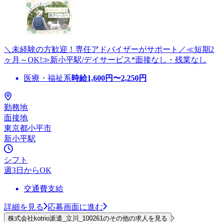
＼未経験の方歓迎！専任アドバイザーがサポート／≪短期2
ヶ月～OK!≫新小平駅/デイサービス*面接なし・残業なし
医療・福祉系
時給
1,600
円〜
2,250
円
勤務地
面接地
東京都小平市
新小平駅
シフト
週3日からOK
交通費支給
詳細を見る
応募画面に進む
株式会社kotrio派遣_立川_100261のその他の求人を見る