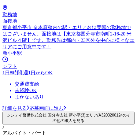
勤務地
面接地
東京都小平市 ※本原稿内の駅・エリア名は実際の勤務地で
はございません。面接地は【東京都国分寺市南町2-16-20 米
沢ビル４階】です。勤務先は都内・23区外を中心に様々なエ
リアにご用意中です！
新小平駅
シフト
1日8時間 週1日からOK
交通費支給
未経験OK
まかないあり
詳細を見る
応募画面に進む
シンテイ警備株式会社 国分寺支社 新小平(3)エリア/A3203200124のそ
の他の求人を見る
アルバイト・パート