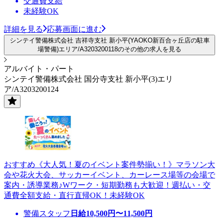
交通費支給
未経験OK
詳細を見る
応募画面に進む
シンテイ警備株式会社 吉祥寺支社 新小平(YAOKO新百合ヶ丘店の駐車
場警備)エリア/A3203200118のその他の求人を見る
アルバイト・パート
シンテイ警備株式会社 国分寺支社 新小平(3)エリ
ア/A3203200124
おすすめ《大人気！夏のイベント案件勢揃い！》マラソン大
会や花火大会、サッカーイベント、カーレース場等の会場で
案内・誘導業務♪Wワーク・短期勤務も大歓迎！週払い・交
通費全額支給・直行直帰OK！未経験OK
警備スタッフ
日給
10,500
円〜
11,500
円