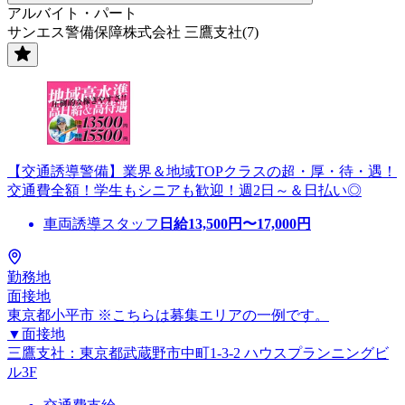
アルバイト・パート
サンエス警備保障株式会社 三鷹支社(7)
【交通誘導警備】業界＆地域TOPクラスの超・厚・待・遇！
交通費全額！学生もシニアも歓迎！週2日～＆日払い◎
車両誘導スタッフ
日給
13,500
円〜
17,000
円
勤務地
面接地
東京都小平市 ※こちらは募集エリアの一例です。
▼面接地
三鷹支社：東京都武蔵野市中町1-3-2 ハウスプランニングビ
ル3F