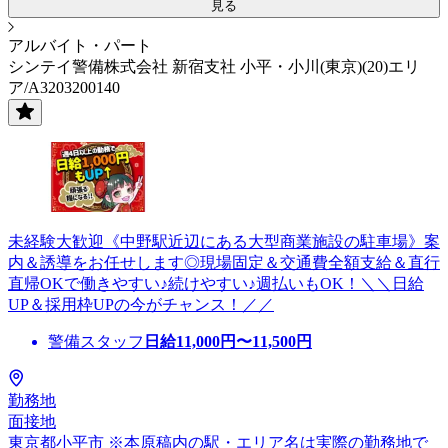
見る
アルバイト・パート
シンテイ警備株式会社 新宿支社 小平・小川(東京)(20)エリ
ア/A3203200140
未経験大歓迎《中野駅近辺にある大型商業施設の駐車場》案
内＆誘導をお任せします◎現場固定＆交通費全額支給＆直行
直帰OKで働きやすい♪続けやすい♪週払いもOK！＼＼日給
UP＆採用枠UPの今がチャンス！／／
警備スタッフ
日給
11,000
円〜
11,500
円
勤務地
面接地
東京都小平市 ※本原稿内の駅・エリア名は実際の勤務地で