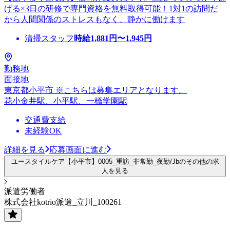
げる×3日の研修で専門資格を無料取得可能！1対1の訪問だ
から人間関係のストレスもなく、静かに働けます
清掃スタッフ
時給
1,881
円〜
1,945
円
勤務地
面接地
東京都小平市 ※こちらは募集エリアとなります。
花小金井駅、小平駅、一橋学園駅
交通費支給
未経験OK
詳細を見る
応募画面に進む
ユースタイルケア【小平市】0005_重訪_非常勤_夜勤/Jbのその他の求
人を見る
派遣労働者
株式会社kotrio派遣_立川_100261