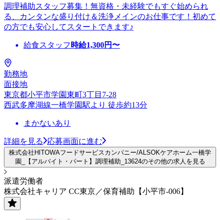
調理補助スタッフ募集！無資格・未経験でもすぐ始められ
る、カンタンな盛り付け＆洗浄メインのお仕事です！初めて
の方でも安心してスタートできます♪
給食スタッフ
時給
1,300
円〜
勤務地
面接地
東京都小平市学園東町3丁目7-28
西武多摩湖線一橋学園駅より 徒歩約13分
まかないあり
詳細を見る
応募画面に進む
株式会社HITOWAフードサービスカンパニー/ALSOKケアホーム一橋学
園_【アルバイト・パート】調理補助_13624のその他の求人を見る
派遣労働者
株式会社キャリア CC東京／保育補助【小平市-006】