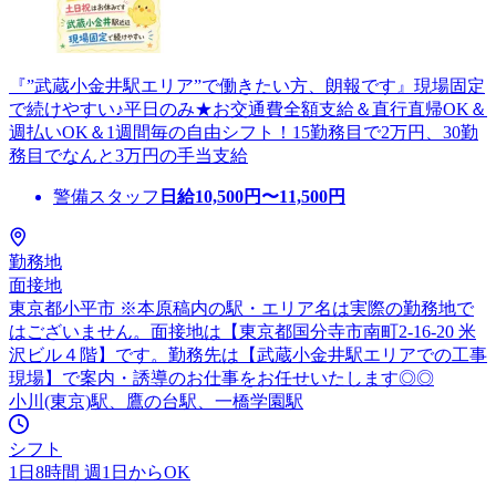
『”武蔵小金井駅エリア”で働きたい方、朗報です』現場固定
で続けやすい♪平日のみ★お交通費全額支給＆直行直帰OK＆
週払いOK＆1週間毎の自由シフト！15勤務目で2万円、30勤
務目でなんと3万円の手当支給
警備スタッフ
日給
10,500
円〜
11,500
円
勤務地
面接地
東京都小平市 ※本原稿内の駅・エリア名は実際の勤務地で
はございません。面接地は【東京都国分寺市南町2-16-20 米
沢ビル４階】です。勤務先は【武蔵小金井駅エリアでの工事
現場】で案内・誘導のお仕事をお任せいたします◎◎
小川(東京)駅、鷹の台駅、一橋学園駅
シフト
1日8時間 週1日からOK