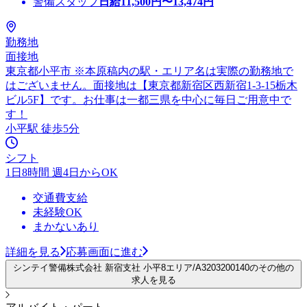
警備スタッフ
日給
11,500
円〜
13,474
円
勤務地
面接地
東京都小平市 ※本原稿内の駅・エリア名は実際の勤務地で
はございません。面接地は【東京都新宿区西新宿1-3-15栃木
ビル5F】です。お仕事は一都三県を中心に毎日ご用意中で
す！
小平駅 徒歩5分
シフト
1日8時間 週4日からOK
交通費支給
未経験OK
まかないあり
詳細を見る
応募画面に進む
シンテイ警備株式会社 新宿支社 小平8エリア/A3203200140のその他の
求人を見る