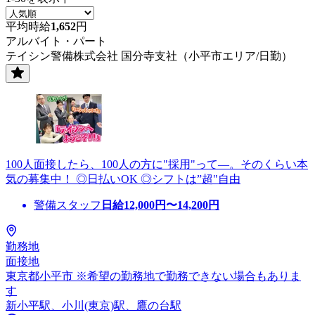
平均時給
1,652
円
アルバイト・パート
テイシン警備株式会社 国分寺支社（小平市エリア/日勤）
100人面接したら、100人の方に"採用"って―。そのくらい本
気の募集中！ ◎日払いOK ◎シフトは”超"自由
警備スタッフ
日給
12,000
円〜
14,200
円
勤務地
面接地
東京都小平市 ※希望の勤務地で勤務できない場合もありま
す
新小平駅、小川(東京)駅、鷹の台駅