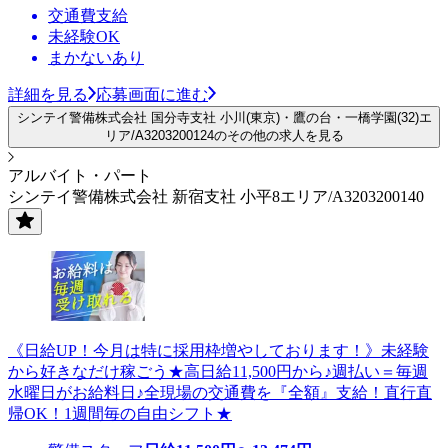
交通費支給
未経験OK
まかないあり
詳細を見る
応募画面に進む
シンテイ警備株式会社 国分寺支社 小川(東京)・鷹の台・一橋学園(32)エ
リア/A3203200124のその他の求人を見る
アルバイト・パート
シンテイ警備株式会社 新宿支社 小平8エリア/A3203200140
《日給UP！今月は特に採用枠増やしております！》未経験
から好きなだけ稼ごう★高日給11,500円から♪週払い＝毎週
水曜日がお給料日♪全現場の交通費を『全額』支給！直行直
帰OK！1週間毎の自由シフト★