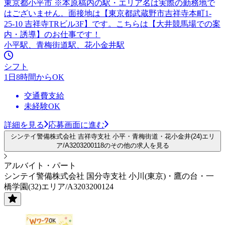
東京都小平市 ※本原稿内の駅・エリア名は実際の勤務地で
はございません。面接地は【東京都武蔵野市吉祥寺本町1-
25-10 吉祥寺TRビル3F】です。こちらは【大井競馬場での案
内・誘導】のお仕事です！
小平駅、青梅街道駅、花小金井駅
シフト
1日8時間からOK
交通費支給
未経験OK
詳細を見る
応募画面に進む
シンテイ警備株式会社 吉祥寺支社 小平・青梅街道・花小金井(24)エリ
ア/A3203200118のその他の求人を見る
アルバイト・パート
シンテイ警備株式会社 国分寺支社 小川(東京)・鷹の台・一
橋学園(32)エリア/A3203200124