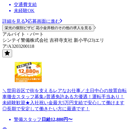
交通費支給
未経験OK
詳細を見る
応募画面に進む
栄光の個別ビザビ 花小金井校のその他の求人を見る
アルバイト・パート
シンテイ警備株式会社 吉祥寺支社 新小平(23)エリ
ア/A3203200118
＼世田谷区で街を支えるレアなお仕事／土日中心の放置自転
車撤去スタッフ募集♪普通免許ある方優遇！運転手当あり！
未経験歓迎★入社祝い金最大5万円支給で安心して働けます
◎長期で安定して働きたい方に最適です！
警備スタッフ
日給
12,880
円〜