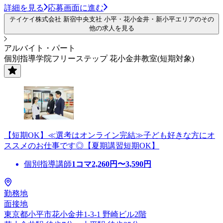
詳細を見る
応募画面に進む
テイケイ株式会社 新宿中央支社 小平・花小金井・新小平エリアのその
他の求人を見る
アルバイト・パート
個別指導学院フリーステップ 花小金井教室(短期対象)
【短期OK】≪選考はオンライン完結≫子ども好きな方にオ
ススメのお仕事です◎【夏期講習短期OK】
個別指導講師
1コマ
2,260
円〜
3,590
円
勤務地
面接地
東京都小平市花小金井1-3-1 野崎ビル2階