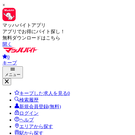
×
マッハバイトアプリ
アプリでお得にバイト探し！
無料ダウンロードはこちら
開く
0
キープ
メニュー
キープした求人を見る
0
検索履歴
新規会員登録(無料)
ログイン
ヘルプ
エリアから探す
駅から探す