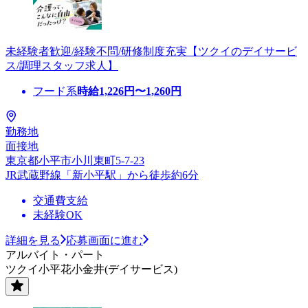
未経験者歓迎/経験不問/研修制度充実【ツクイのデイサービ
ス/調理スタッフ求人】
フード系
時給
1,226
円〜
1,260
円
勤務地
面接地
東京都小平市小川東町5-7-23
JR武蔵野線「新小平駅」から徒歩約6分
交通費支給
未経験OK
詳細を見る
応募画面に進む
アルバイト・パート
ツクイ小平花小金井(デイサービス)