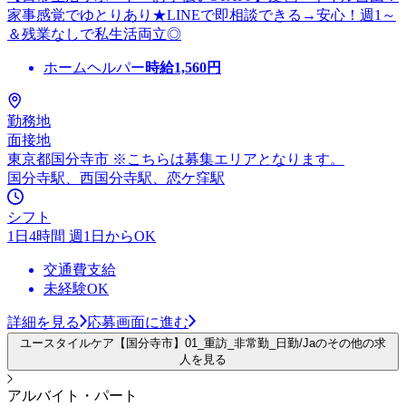
家事感覚でゆとりあり★LINEで即相談できる→安心！週1～
＆残業なしで私生活両立◎
ホームヘルパー
時給
1,560
円
勤務地
面接地
東京都国分寺市 ※こちらは募集エリアとなります。
国分寺駅、西国分寺駅、恋ケ窪駅
シフト
1日4時間 週1日からOK
交通費支給
未経験OK
詳細を見る
応募画面に進む
ユースタイルケア【国分寺市】01_重訪_非常勤_日勤/Jaのその他の求
人を見る
アルバイト・パート