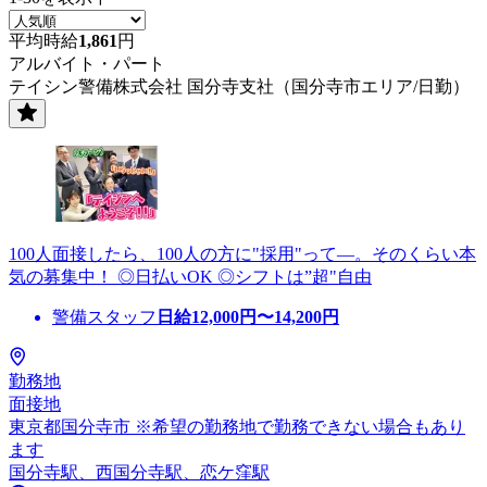
平均時給
1,861
円
アルバイト・パート
テイシン警備株式会社 国分寺支社（国分寺市エリア/日勤）
100人面接したら、100人の方に"採用"って―。そのくらい本
気の募集中！ ◎日払いOK ◎シフトは”超"自由
警備スタッフ
日給
12,000
円〜
14,200
円
勤務地
面接地
東京都国分寺市 ※希望の勤務地で勤務できない場合もあり
ます
国分寺駅、西国分寺駅、恋ケ窪駅