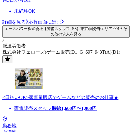
週5日からOK
未経験OK
詳細を見る
応募画面に進む
エースパワー株式会社【警備スタッフ_S5】東京/国分寺エリア-001のそ
の他の求人を見る
派遣労働者
株式会社フェローズ(ゲーム販売)D1_G_697_943T(A)(D1)
<日払いOK>家電量販店でゲームなどの販売のお仕事★
家電販売スタッフ
時給
1,600
円〜
1,900
円
勤務地
面接地