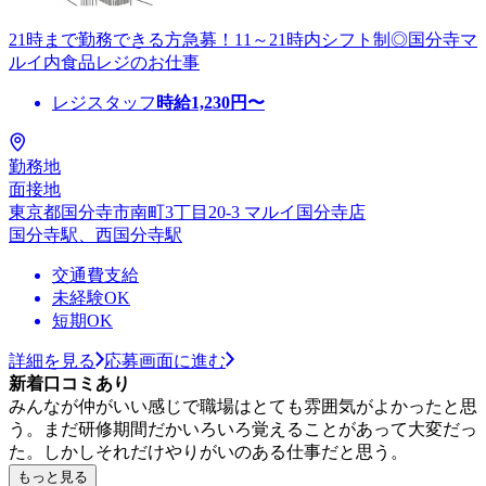
21時まで勤務できる方急募！11～21時内シフト制◎国分寺マ
ルイ内食品レジのお仕事
レジスタッフ
時給
1,230
円〜
勤務地
面接地
東京都国分寺市南町3丁目20-3 マルイ国分寺店
国分寺駅、西国分寺駅
交通費支給
未経験OK
短期OK
詳細を見る
応募画面に進む
新着口コミあり
みんなが仲がいい感じで職場はとても雰囲気がよかったと思
う。まだ研修期間だかいろいろ覚えることがあって大変だっ
た。しかしそれだけやりがいのある仕事だと思う。
もっと見る