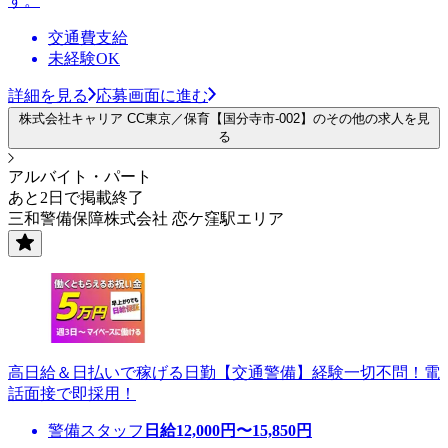
す。
交通費支給
未経験OK
詳細を見る
応募画面に進む
株式会社キャリア CC東京／保育【国分寺市-002】のその他の求人を見
る
アルバイト・パート
あと2日で掲載終了
三和警備保障株式会社 恋ケ窪駅エリア
高日給＆日払いで稼げる日勤【交通警備】経験一切不問！電
話面接で即採用！
警備スタッフ
日給
12,000
円〜
15,850
円