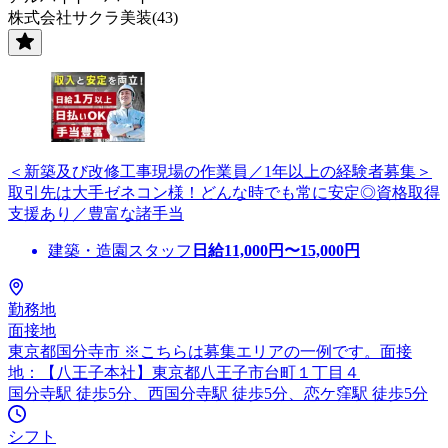
株式会社サクラ美装(43)
＜新築及び改修工事現場の作業員／1年以上の経験者募集＞
取引先は大手ゼネコン様！どんな時でも常に安定◎資格取得
支援あり／豊富な諸手当
建築・造園スタッフ
日給
11,000
円〜
15,000
円
勤務地
面接地
東京都国分寺市 ※こちらは募集エリアの一例です。面接
地：【八王子本社】東京都八王子市台町１丁目４
国分寺駅 徒歩5分、西国分寺駅 徒歩5分、恋ケ窪駅 徒歩5分
シフト