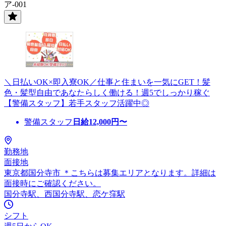
ア-001
＼日払いOK×即入寮OK／仕事と住まいを一気にGET！髪
色・髪型自由であなたらしく働ける！週5でしっかり稼ぐ
【警備スタッフ】若手スタッフ活躍中◎
警備スタッフ
日給
12,000
円〜
勤務地
面接地
東京都国分寺市 ＊こちらは募集エリアとなります。詳細は
面接時にご確認ください。
国分寺駅、西国分寺駅、恋ケ窪駅
シフト