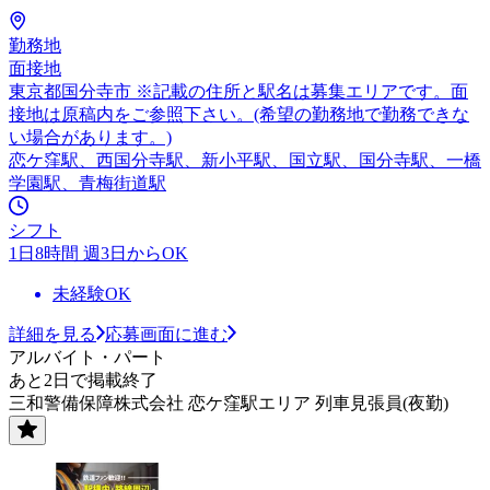
勤務地
面接地
東京都国分寺市 ※記載の住所と駅名は募集エリアです。面
接地は原稿内をご参照下さい。(希望の勤務地で勤務できな
い場合があります。)
恋ケ窪駅、西国分寺駅、新小平駅、国立駅、国分寺駅、一橋
学園駅、青梅街道駅
シフト
1日8時間 週3日からOK
未経験OK
詳細を見る
応募画面に進む
アルバイト・パート
あと2日で掲載終了
三和警備保障株式会社 恋ケ窪駅エリア 列車見張員(夜勤)