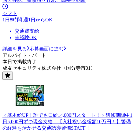
国分寺駅、聖蹟桜ケ丘駅、高幡不動駅
シフト
1日8時間 週1日からOK
交通費支給
未経験OK
詳細を見る
応募画面に進む
アルバイト・パート
本日で掲載終了
成友セキュリティ株式会社〈国分寺市01〉
＜基本給UP！誰でも日給14,000円スタート！＞研修期間中1
日5,000円ずつ現金支給！【入社祝い金総額10万円！】警備
の経験を活かせる交通誘導警備STAFF！