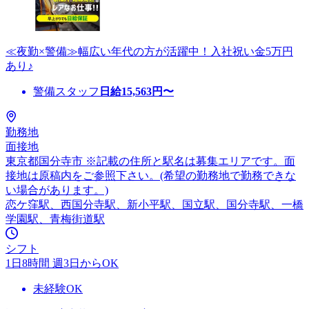
≪夜勤×警備≫幅広い年代の方が活躍中！入社祝い金5万円
あり♪
警備スタッフ
日給
15,563
円〜
勤務地
面接地
東京都国分寺市 ※記載の住所と駅名は募集エリアです。面
接地は原稿内をご参照下さい。(希望の勤務地で勤務できな
い場合があります。)
恋ケ窪駅、西国分寺駅、新小平駅、国立駅、国分寺駅、一橋
学園駅、青梅街道駅
シフト
1日8時間 週3日からOK
未経験OK