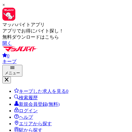
×
マッハバイトアプリ
アプリでお得にバイト探し！
無料ダウンロードはこちら
開く
0
キープ
メニュー
キープした求人を見る
0
検索履歴
新規会員登録(無料)
ログイン
ヘルプ
エリアから探す
駅から探す