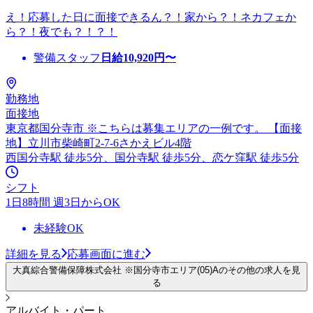
え！応募した日に面接できるん？！家から？！ネカフェか
ら？！夜でも？！？！
警備スタッフ
日給
10,920
円〜
勤務地
面接地
東京都国分寺市 ※こちらは募集エリアの一例です。 【面接
地】立川市柴崎町2-7-6さかえビル4階
西国分寺駅 徒歩5分、国分寺駅 徒歩5分、恋ケ窪駅 徒歩5分
シフト
1日8時間 週3日からOK
未経験OK
詳細を見る
応募画面に進む
大真綜合警備保障株式会社 ※国分寺市エリア(05)Aのその他の求人を見
る
アルバイト・パート