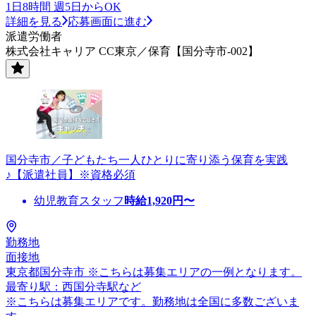
1日8時間 週5日からOK
詳細を見る
応募画面に進む
派遣労働者
株式会社キャリア CC東京／保育【国分寺市-002】
国分寺市／子どもたち一人ひとりに寄り添う保育を実践
♪【派遣社員】※資格必須
幼児教育スタッフ
時給
1,920
円〜
勤務地
面接地
東京都国分寺市 ※こちらは募集エリアの一例となります。
最寄り駅：西国分寺駅など
※こちらは募集エリアです。勤務地は全国に多数ございま