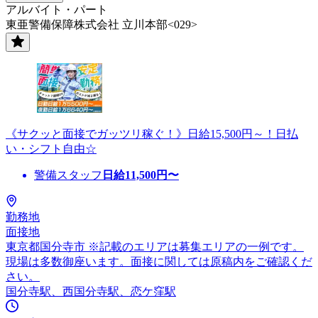
アルバイト・パート
東亜警備保障株式会社 立川本部<029>
《サクッと面接でガッツリ稼ぐ！》日給15,500円～！日払
い・シフト自由☆
警備スタッフ
日給
11,500
円〜
勤務地
面接地
東京都国分寺市 ※記載のエリアは募集エリアの一例です。
現場は多数御座います。面接に関しては原稿内をご確認くだ
さい。
国分寺駅、西国分寺駅、恋ケ窪駅