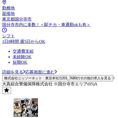
勤務地
面接地
東京都国分寺市
国分寺市内に多数！＜駅チカ・車通勤okも有＞
シフト
1日8時間 週5日からOK
交通費支給
未経験OK
短期OK
詳細を見る
応募画面に進む
株式会社ニッソーネット 東京本社/1201_7680のその他の求人を見る
大真綜合警備保障株式会社 ※国分寺市エリア(05)A