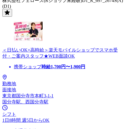
株式会社フェローズ(Rショップ未経験)D1_R_697_2674S(A)
(D1)
＜日払いOK×高時給＞楽天モバイルショップでスマホ受
付・ご案内スタッフ★WEB面談OK
携帯ショップ
時給
1,700
円〜
1,900
円
勤務地
面接地
東京都国分寺市本町3-1-1
国分寺駅、西国分寺駅
シフト
1日8時間 週5日からOK