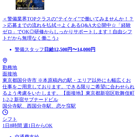
＜警備業界TOPクラスの”テイケイ”で働いてみませんか！？
＞応募までの流れを払拭⇒よくあるQ&A大公開中☆「経験
ゼロ」でOK◎研修からしっかりサポートします！自由シフ
トだから無理なく働こう♪
警備スタッフ
日給
12,500
円〜
14,000
円
勤務地
面接地
東京都国分寺市 ※本原稿内の駅・エリア以外にも幅広くお
仕事をご用意しております。できる限りご希望に合わせられ
るよう考慮をいたします。【面接地】東京都新宿区歌舞伎町
1-2-2 新宿サブナードビル
国分寺駅、西国分寺駅、恋ケ窪駅
シフト
1日8時間 週1日からOK
交通費支給