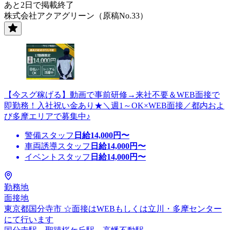
あと2日で掲載終了
株式会社アクアグリーン（原稿No.33）
【今スグ稼げる】動画で事前研修→来社不要＆WEB面接で
即勤務！入社祝い金あり★＼週1～OK×WEB面接／都内およ
び多摩エリアで募集中♪
警備スタッフ
日給
14,000
円〜
車両誘導スタッフ
日給
14,000
円〜
イベントスタッフ
日給
14,000
円〜
勤務地
面接地
東京都国分寺市 ☆面接はWEBもしくは立川・多摩センター
にて行います