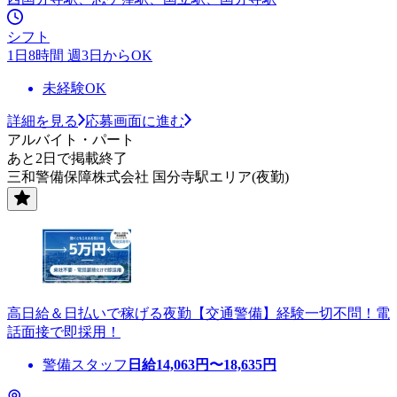
シフト
1日8時間 週3日からOK
未経験OK
詳細を見る
応募画面に進む
アルバイト・パート
あと2日で掲載終了
三和警備保障株式会社 国分寺駅エリア(夜勤)
高日給＆日払いで稼げる夜勤【交通警備】経験一切不問！電
話面接で即採用！
警備スタッフ
日給
14,063
円〜
18,635
円