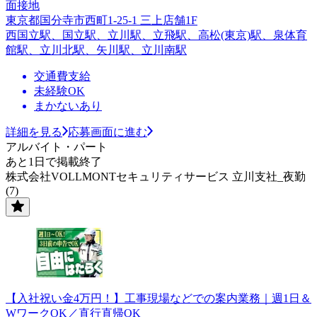
面接地
東京都国分寺市西町1-25-1 三上店舗1F
西国立駅、国立駅、立川駅、立飛駅、高松(東京)駅、泉体育
館駅、立川北駅、矢川駅、立川南駅
交通費支給
未経験OK
まかないあり
詳細を見る
応募画面に進む
アルバイト・パート
あと1日で掲載終了
株式会社VOLLMONTセキュリティサービス 立川支社_夜勤
(7)
【入社祝い金4万円！】工事現場などでの案内業務｜週1日＆
WワークOK／直行直帰OK