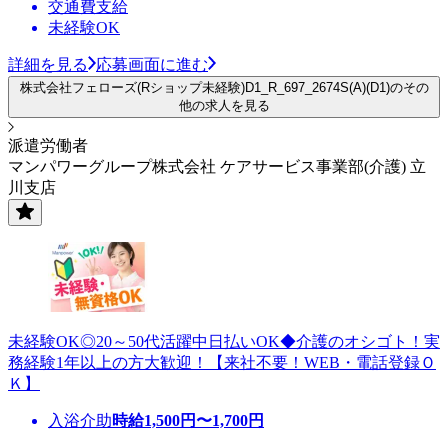
交通費支給
未経験OK
詳細を見る
応募画面に進む
株式会社フェローズ(Rショップ未経験)D1_R_697_2674S(A)(D1)のその
他の求人を見る
派遣労働者
マンパワーグループ株式会社 ケアサービス事業部(介護) 立
川支店
未経験OK◎20～50代活躍中日払いOK◆介護のオシゴト！実
務経験1年以上の方大歓迎！【来社不要！WEB・電話登録Ｏ
Ｋ】
入浴介助
時給
1,500
円〜
1,700
円