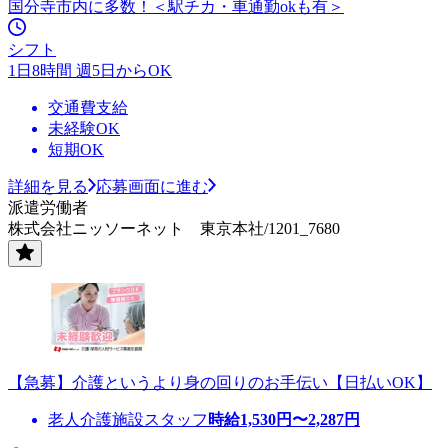
国分寺市内に多数！＜駅チカ・車通勤okも有＞
シフト
1日8時間 週5日からOK
交通費支給
未経験OK
短期OK
詳細を見る
応募画面に進む
派遣労働者
株式会社ニッソーネット 東京本社/1201_7680
【急募】介護というより身の回りのお手伝い【日払いOK】
老人介護施設スタッフ
時給
1,530
円〜
2,287
円