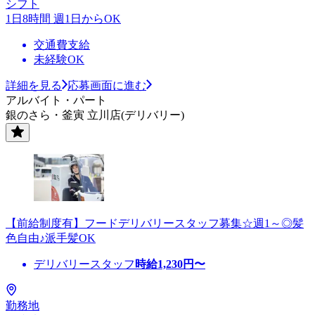
シフト
1日8時間 週1日からOK
交通費支給
未経験OK
詳細を見る
応募画面に進む
アルバイト・パート
銀のさら・釜寅 立川店(デリバリー)
【前給制度有】フードデリバリースタッフ募集☆週1～◎髪
色自由♪派手髪OK
デリバリースタッフ
時給
1,230
円〜
勤務地