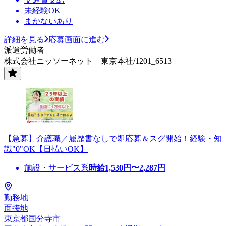
未経験OK
まかないあり
詳細を見る
応募画面に進む
派遣労働者
株式会社ニッソーネット 東京本社/1201_6513
【急募】介護職／履歴書なしで即応募＆スグ開始！経験・知
識"0"OK【日払いOK】
施設・サービス系
時給
1,530
円〜
2,287
円
勤務地
面接地
東京都国分寺市