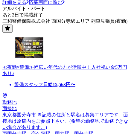
詳細を見る
応募画面に進む
アルバイト・パート
あと2日で掲載終了
三和警備保障株式会社 西国分寺駅エリア 列車見張員(夜勤)
≪夜勤×警備≫幅広い年代の方が活躍中！入社祝い金5万円
あり♪
警備スタッフ
日給
15,563
円〜
勤務地
面接地
東京都国分寺市 ※記載の住所と駅名は募集エリアです。面
接地は原稿内をご参照下さい。(希望の勤務地で勤務できな
い場合があります。)
西国分寺駅、恋ケ窪駅、国立駅、国分寺駅