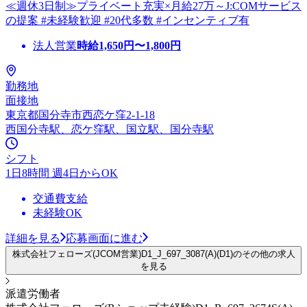
≪週休3日制≫プライベート充実×月給27万～J:COMサービス
の提案 #未経験歓迎 #20代多数 #インセンティブ有
法人営業
時給
1,650
円〜
1,800
円
勤務地
面接地
東京都国分寺市西恋ケ窪2-1-18
西国分寺駅、恋ケ窪駅、国立駅、国分寺駅
シフト
1日8時間 週4日からOK
交通費支給
未経験OK
詳細を見る
応募画面に進む
株式会社フェローズ(JCOM営業)D1_J_697_3087(A)(D1)のその他の求人
を見る
派遣労働者