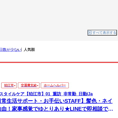
すべて表示する
日数が少ない
人気順
狛江市
交通費支給
ホームヘルパー
スタイルケア【狛江市】01_重訪_非常勤_日勤/Ja
日常生活サポート・お手伝いSTAFF】髪色・ネイ
自由！家事感覚でゆとりあり★LINEで即相談でき
→安心！週1～＆残業なしで私生活両立◎