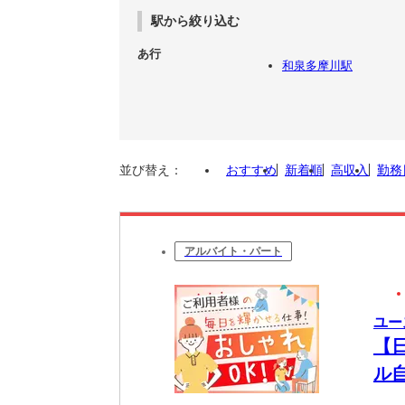
駅から絞り込む
あ行
和泉多摩川駅
並び替え：
おすすめ
新着順
高収入
勤務
アルバイト・パート
ユー
【
ル
る