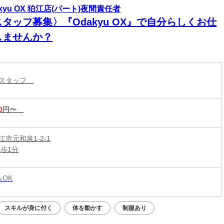
akyu OX 狛江店(パート)夜間責任者
タッフ募集〉『Odakyu OX』で自分らしくお仕
しませんか？
ースタッフ
0
円〜
市元和泉1-2-1
徒歩1分
らOK
スキルが身に付く
体を動かす
制服あり