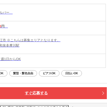
ヘルパー
0
円
江市 ※こちらは募集エリアとなります。
和泉多摩川駅
 週1日からOK
OK
髪型・髪色自由
ピアスOK
日払いOK
すぐ応募する