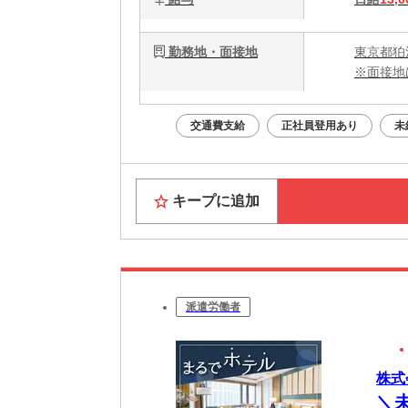
勤務地・面接地
東京都狛
※面接地
交通費支給
正社員登用あり
未
キープに追加
派遣労働者
株式会
＼