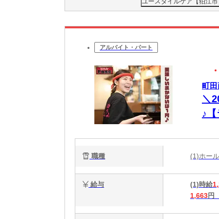
ユースタイルケア【狛江市】
アルバイト・パート
町田
＼2
♪
ま
賄い
職種
(1)ホ
給与
(1)時給
1
1,663
円