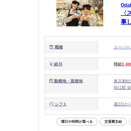
Od
〈ス
事
職種
スーパ
給与
時給
1,40
勤務地・面接地
東京都狛江
狛江駅 
シフト
週2日か
曜日や時間が選べる
交通費支給