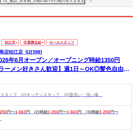
01_重訪_非常勤_日勤/Jaのその他の求人を見る
狛江市
交通費支給
ホールスタッフ
商店狛江店_02[398]
026年6月オープン／オープニング時給1350円
【ラーメン好きさん歓迎】週1日～OK◎髪色自由＆
かないあり！未経験＆バイトデビューも応援♪絶品
1円◎週1/3h～◎
ールスタッフ (2)キッチンスタッフ (3)皿洗い・洗い場
,250
円〜
1,663
円
(2)時給
1,250
円〜
1,663
円
(3)時給
1,250
円〜