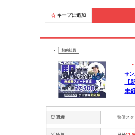
キープに追加
契約社員
サン
【
未
職種
警備ス
給与
日給
13,0