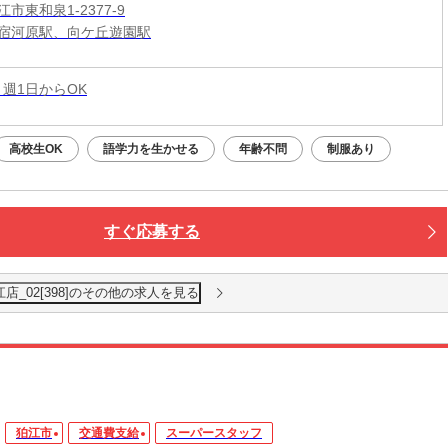
市東和泉1-2377-9
宿河原駅、向ケ丘遊園駅
 週1日からOK
高校生OK
語学力を生かせる
年齢不問
制服あり
すぐ応募する
店_02[398]のその他の求人を見る
狛江市
交通費支給
スーパースタッフ