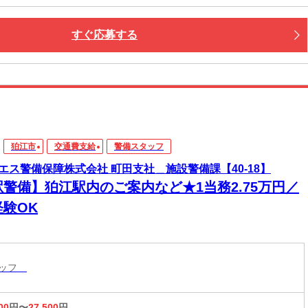
すぐ応募する
狛江市
交通費支給
警備スタッフ
エス警備保障株式会社 町田支社＿施設警備課【40-18】
駅警備】狛江駅内のご案内など★1当務2.75万円／
経験OK
タッフ
00
円〜
27,500
円