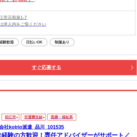
江市元和泉1-7
は求人内をご覧ください
経験歓迎
日払いOK
制服あり
すぐ応募する
狛江市
交通費支給
医療・福祉系
社kotrio派遣_品川_101535
未経験の方歓迎！専任アドバイザーがサポート／