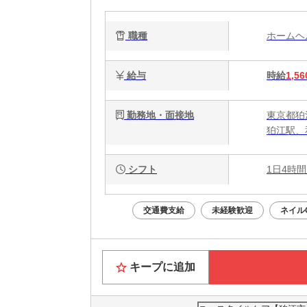
職種
ホーム
給与
時給
1,56
勤務地・面接地
東京都狛
狛江駅、
シフト
1日4時間
交通費支給
未経験歓迎
ネイル
キープに追加