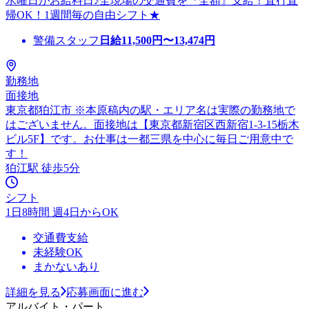
水曜日がお給料日♪全現場の交通費を『全額』支給！直行直
帰OK！1週間毎の自由シフト★
警備スタッフ
日給
11,500
円〜
13,474
円
勤務地
面接地
東京都狛江市 ※本原稿内の駅・エリア名は実際の勤務地で
はございません。面接地は【東京都新宿区西新宿1-3-15栃木
ビル5F】です。お仕事は一都三県を中心に毎日ご用意中で
す！
狛江駅 徒歩5分
シフト
1日8時間 週4日からOK
交通費支給
未経験OK
まかないあり
詳細を見る
応募画面に進む
アルバイト・パート