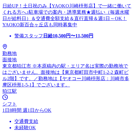
日給UP！土日祝のみ【YAOKO川崎枡形店】で一緒に働いて
くれる方へ♪駐車場での案内・誘導業務★週払い（毎週水曜
日が給料日）＆交通費全額支給＆直行直帰＆週1日～OK！
YAOKO新百合ヶ丘店も同時募集中
警備スタッフ
日給
10,500
円〜
11,500
円
勤務地
面接地
東京都狛江市 ※本原稿内の駅・エリア名は実際の勤務地で
はございません。面接地は【東京都町田市中町1-2-2 森町ビ
ル2階】です。／勤務地は【ヤオコー川崎枡形店：川崎市多
摩区枡形1-5-1】でございます。
狛江駅
シフト
1日8時間 週1日からOK
交通費支給
未経験OK