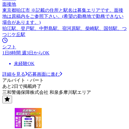
面接地
東京都狛江市 ※記載の住所と駅名は募集エリアです。面接
地は原稿内をご参照下さい。(希望の勤務地で勤務できない
場合があります。)
狛江駅、登戸駅、中野島駅、宿河原駅、柴崎駅、国領駅、つ
つじケ丘駅
シフト
1日8時間 週3日からOK
未経験OK
詳細を見る
応募画面に進む
アルバイト・パート
あと2日で掲載終了
三和警備保障株式会社 和泉多摩川駅エリア