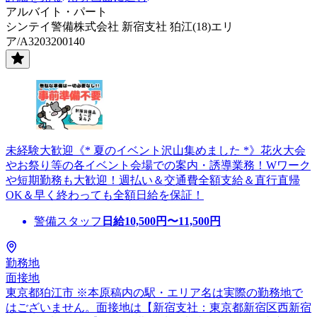
アルバイト・パート
シンテイ警備株式会社 新宿支社 狛江(18)エリ
ア/A3203200140
未経験大歓迎《* 夏のイベント沢山集めました *》花火大会
やお祭り等の各イベント会場での案内・誘導業務！Wワーク
や短期勤務も大歓迎！週払い＆交通費全額支給＆直行直帰
OK＆早く終わっても全額日給を保証！
警備スタッフ
日給
10,500
円〜
11,500
円
勤務地
面接地
東京都狛江市 ※本原稿内の駅・エリア名は実際の勤務地で
はございません。面接地は【新宿支社：東京都新宿区西新宿