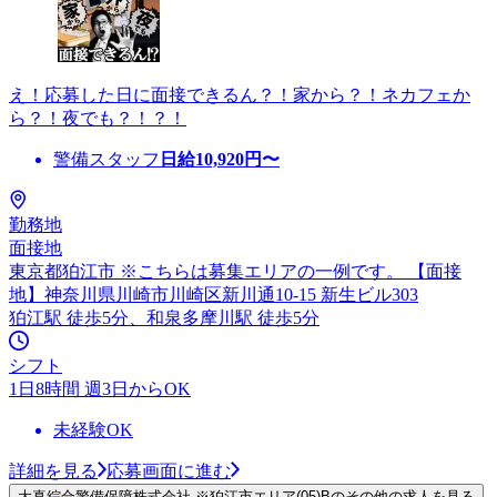
え！応募した日に面接できるん？！家から？！ネカフェか
ら？！夜でも？！？！
警備スタッフ
日給
10,920
円〜
勤務地
面接地
東京都狛江市 ※こちらは募集エリアの一例です。 【面接
地】神奈川県川崎市川崎区新川通10-15 新生ビル303
狛江駅 徒歩5分、和泉多摩川駅 徒歩5分
シフト
1日8時間 週3日からOK
未経験OK
詳細を見る
応募画面に進む
大真綜合警備保障株式会社 ※狛江市エリア(05)Bのその他の求人を見る