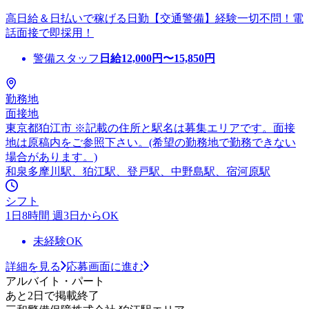
高日給＆日払いで稼げる日勤【交通警備】経験一切不問！電
話面接で即採用！
警備スタッフ
日給
12,000
円〜
15,850
円
勤務地
面接地
東京都狛江市 ※記載の住所と駅名は募集エリアです。面接
地は原稿内をご参照下さい。(希望の勤務地で勤務できない
場合があります。)
和泉多摩川駅、狛江駅、登戸駅、中野島駅、宿河原駅
シフト
1日8時間 週3日からOK
未経験OK
詳細を見る
応募画面に進む
アルバイト・パート
あと2日で掲載終了