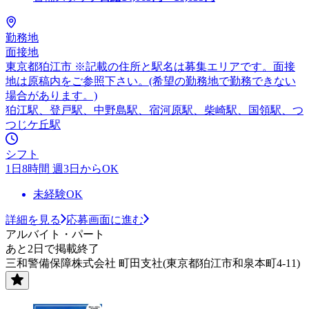
勤務地
面接地
東京都狛江市 ※記載の住所と駅名は募集エリアです。面接
地は原稿内をご参照下さい。(希望の勤務地で勤務できない
場合があります。)
狛江駅、登戸駅、中野島駅、宿河原駅、柴崎駅、国領駅、つ
つじケ丘駅
シフト
1日8時間 週3日からOK
未経験OK
詳細を見る
応募画面に進む
アルバイト・パート
あと2日で掲載終了
三和警備保障株式会社 町田支社(東京都狛江市和泉本町4-11)