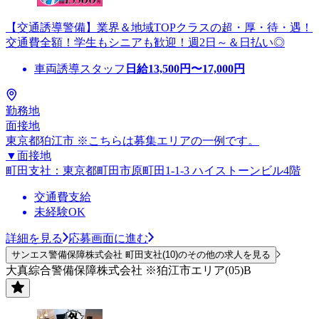
【交通誘導警備】業界＆地域TOPクラスの超・厚・待・遇！
交通費全額！学生もシニアも歓迎！週2日～＆日払い◎
車両誘導スタッフ
日給
13,500
円〜
17,000
円
勤務地
面接地
東京都狛江市 ※こちらは募集エリアの一例です。
▼面接地
町田支社：東京都町田市原町田1-1-3 ハイストーンビル4階
交通費支給
未経験OK
詳細を見る
応募画面に進む
サンエス警備保障株式会社 町田支社(10)のその他の求人を見る
大真綜合警備保障株式会社 ※狛江市エリア(05)B