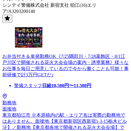
シンテイ警備株式会社 新宿支社 狛江(16)エリ
ア/A3203200140
お弁当付き＆単発勤務OK《7/25隅田川・7/28葛飾区・8/1江
戸川区で開催される花火大会会場の案内・誘導業務》様々な
お仕事を毎日ご用意しているので今から働くことも可能！事
前研修で計3万円GETだ♪
警備スタッフ
日給
10,500
円〜
11,500
円
勤務地
面接地
東京都狛江市 ※本原稿内の駅・エリア名は実際の勤務地で
はありません。面接地【東京都新宿区西新宿1-3-15栃木ビル
5F】／勤務地【東京都各地で開催される花火大会会場】で