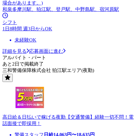
場合があります。)
和泉多摩川駅、狛江駅、登戸駅、中野島駅、宿河原駅
シフト
1日8時間 週3日からOK
未経験OK
詳細を見る
応募画面に進む
アルバイト・パート
あと2日で掲載終了
三和警備保障株式会社 狛江駅エリア(夜勤)
高日給＆日払いで稼げる夜勤【交通警備】経験一切不問！電
話面接で即採用！
警備スタッフ
日給
14,063
円〜
18,635
円