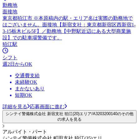
勤務地
面接地
東京都狛江市 ※本原稿内の駅・エリア名は実際の勤務地で
はございません。面接地【新宿支社：東京都新宿区西新宿1-
3-15栃木ビル5F】／勤務地【中野駅近辺にある大型商業施
設】での駐車場警備です。
狛江駅
シフト
週2日からOK
交通費支給
未経験OK
まかないあり
短期OK
詳細を見る
応募画面に進む
シンテイ警備株式会社 新宿支社 狛江(20)エリア/A3203200140のその他
の求人を見る
アルバイト・パート
シンテイ警備株式会社 町田支社 狛江(35)エリ