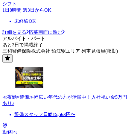
シフト
1日8時間 週3日からOK
未経験OK
詳細を見る
応募画面に進む
アルバイト・パート
あと2日で掲載終了
三和警備保障株式会社 狛江駅エリア 列車見張員(夜勤)
≪夜勤×警備≫幅広い年代の方が活躍中！入社祝い金5万円
あり♪
警備スタッフ
日給
15,563
円〜
勤務地