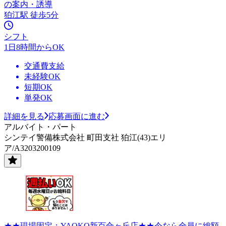
の案内・誘導
狛江駅 徒歩5分
シフト
1日8時間からOK
交通費支給
未経験OK
短期OK
単発OK
詳細を見る
応募画面に進む
アルバイト・パート
シンテイ警備株式会社 町田支社 狛江(43)エリ
ア/A3203200109
★★現場固定：YAOKO新百合ヶ丘店★★今なら全員に総額