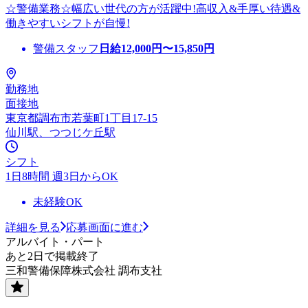
☆警備業務☆幅広い世代の方が活躍中!高収入&手厚い待遇&
働きやすいシフトが自慢!
警備スタッフ
日給
12,000
円〜
15,850
円
勤務地
面接地
東京都調布市若葉町1丁目17-15
仙川駅、つつじケ丘駅
シフト
1日8時間 週3日からOK
未経験OK
詳細を見る
応募画面に進む
アルバイト・パート
あと2日で掲載終了
三和警備保障株式会社 調布支社