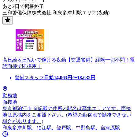
あと2日で掲載終了
三和警備保障株式会社 和泉多摩川駅エリア(夜勤)
高日給＆日払いで稼げる夜勤【交通警備】経験一切不問！電
話面接で即採用！
警備スタッフ
日給
14,063
円〜
18,635
円
勤務地
面接地
東京都狛江市 ※記載の住所と駅名は募集エリアです。面接
地は原稿内をご参照下さい。(希望の勤務地で勤務できない
場合があります。)
和泉多摩川駅、狛江駅、登戸駅、中野島駅、宿河原駅