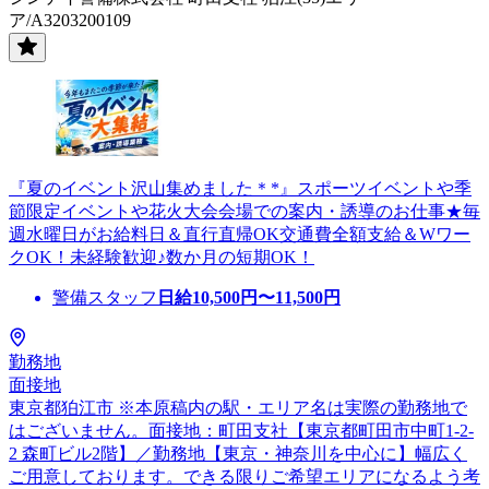
ア/A3203200109
『夏のイベント沢山集めました＊*』スポーツイベントや季
節限定イベントや花火大会会場での案内・誘導のお仕事★毎
週水曜日がお給料日＆直行直帰OK交通費全額支給＆Wワー
クOK！未経験歓迎♪数か月の短期OK！
警備スタッフ
日給
10,500
円〜
11,500
円
勤務地
面接地
東京都狛江市 ※本原稿内の駅・エリア名は実際の勤務地で
はございません。面接地：町田支社【東京都町田市中町1-2-
2 森町ビル2階】／勤務地【東京・神奈川を中心に】幅広く
ご用意しております。できる限りご希望エリアになるよう考