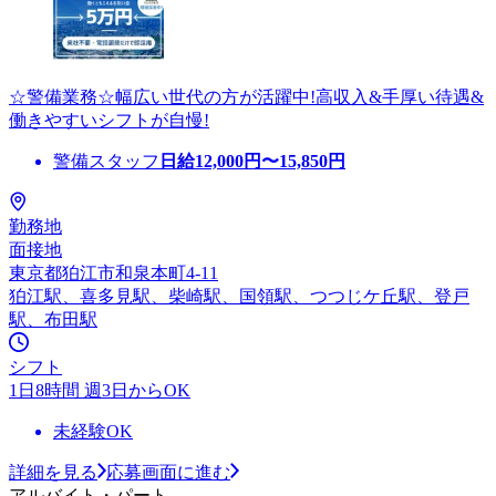
☆警備業務☆幅広い世代の方が活躍中!高収入&手厚い待遇&
働きやすいシフトが自慢!
警備スタッフ
日給
12,000
円〜
15,850
円
勤務地
面接地
東京都狛江市和泉本町4-11
狛江駅、喜多見駅、柴崎駅、国領駅、つつじケ丘駅、登戸
駅、布田駅
シフト
1日8時間 週3日からOK
未経験OK
詳細を見る
応募画面に進む
アルバイト・パート