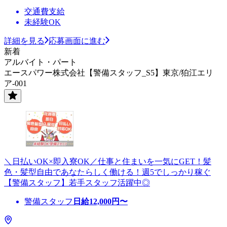
交通費支給
未経験OK
詳細を見る
応募画面に進む
新着
アルバイト・パート
エースパワー株式会社【警備スタッフ_S5】東京/狛江エリ
ア-001
＼日払いOK×即入寮OK／仕事と住まいを一気にGET！髪
色・髪型自由であなたらしく働ける！週5でしっかり稼ぐ
【警備スタッフ】若手スタッフ活躍中◎
警備スタッフ
日給
12,000
円〜