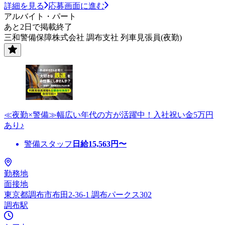
詳細を見る
応募画面に進む
アルバイト・パート
あと2日で掲載終了
三和警備保障株式会社 調布支社 列車見張員(夜勤)
≪夜勤×警備≫幅広い年代の方が活躍中！入社祝い金5万円
あり♪
警備スタッフ
日給
15,563
円〜
勤務地
面接地
東京都調布市布田2-36-1 調布パークス302
調布駅