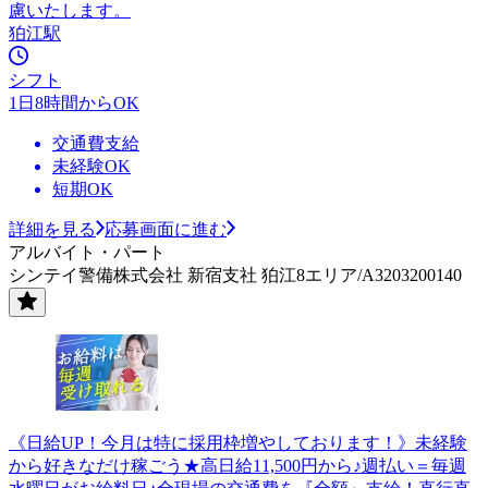
慮いたします。
狛江駅
シフト
1日8時間からOK
交通費支給
未経験OK
短期OK
詳細を見る
応募画面に進む
アルバイト・パート
シンテイ警備株式会社 新宿支社 狛江8エリア/A3203200140
《日給UP！今月は特に採用枠増やしております！》未経験
から好きなだけ稼ごう★高日給11,500円から♪週払い＝毎週