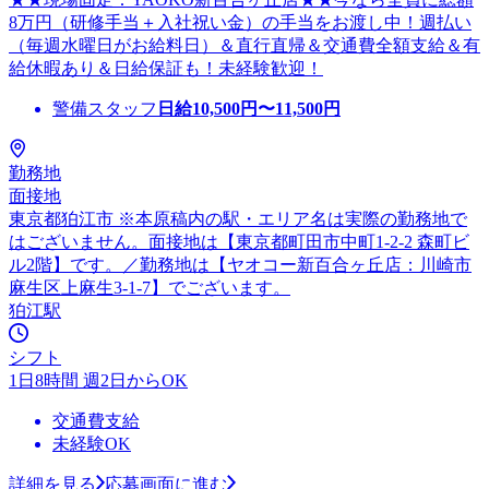
8万円（研修手当＋入社祝い金）の手当をお渡し中！週払い
（毎週水曜日がお給料日）＆直行直帰＆交通費全額支給＆有
給休暇あり＆日給保証も！未経験歓迎！
警備スタッフ
日給
10,500
円〜
11,500
円
勤務地
面接地
東京都狛江市 ※本原稿内の駅・エリア名は実際の勤務地で
はございません。面接地は【東京都町田市中町1-2-2 森町ビ
ル2階】です。／勤務地は【ヤオコー新百合ヶ丘店：川崎市
麻生区上麻生3-1-7】でございます。
狛江駅
シフト
1日8時間 週2日からOK
交通費支給
未経験OK
詳細を見る
応募画面に進む