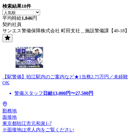
検索結果
18
件
平均時給
1,846
円
契約社員
サンエス警備保障株式会社 町田支社＿施設警備課【40-18】
【駅警備】狛江駅内のご案内など★1当務2.75万円／未経験
OK
警備スタッフ
日給
13,000
円〜
27,500
円
勤務地
面接地
東京都狛江市元和泉1-7
※面接地は求人内をご覧ください