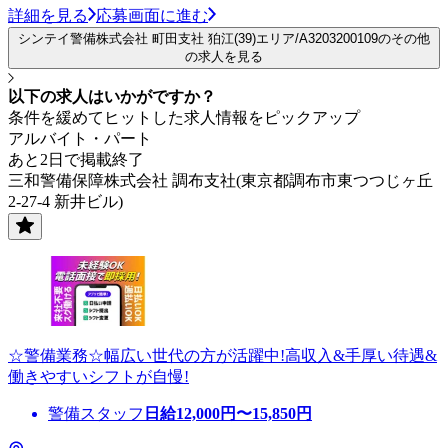
詳細を見る
応募画面に進む
シンテイ警備株式会社 町田支社 狛江(39)エリア/A3203200109のその他
の求人を見る
以下の求人はいかがですか？
条件を緩めてヒットした求人情報をピックアップ
アルバイト・パート
あと2日で掲載終了
三和警備保障株式会社 調布支社(東京都調布市東つつじヶ丘
2-27-4 新井ビル)
☆警備業務☆幅広い世代の方が活躍中!高収入&手厚い待遇&
働きやすいシフトが自慢!
警備スタッフ
日給
12,000
円〜
15,850
円