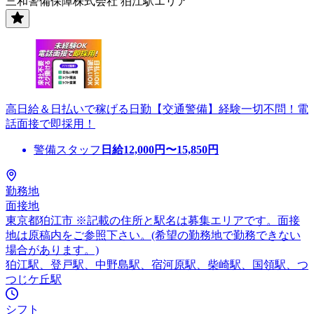
三和警備保障株式会社 狛江駅エリア
高日給＆日払いで稼げる日勤【交通警備】経験一切不問！電
話面接で即採用！
警備スタッフ
日給
12,000
円〜
15,850
円
勤務地
面接地
東京都狛江市 ※記載の住所と駅名は募集エリアです。面接
地は原稿内をご参照下さい。(希望の勤務地で勤務できない
場合があります。)
狛江駅、登戸駅、中野島駅、宿河原駅、柴崎駅、国領駅、つ
つじケ丘駅
シフト