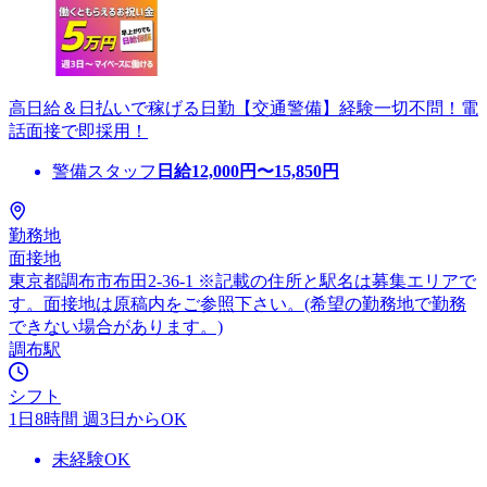
高日給＆日払いで稼げる日勤【交通警備】経験一切不問！電
話面接で即採用！
警備スタッフ
日給
12,000
円〜
15,850
円
勤務地
面接地
東京都調布市布田2-36-1 ※記載の住所と駅名は募集エリアで
す。面接地は原稿内をご参照下さい。(希望の勤務地で勤務
できない場合があります。)
調布駅
シフト
1日8時間 週3日からOK
未経験OK