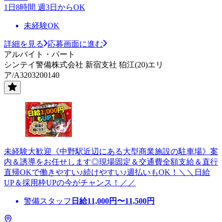
1日8時間 週3日からOK
未経験OK
詳細を見る
応募画面に進む
アルバイト・パート
シンテイ警備株式会社 新宿支社 狛江(20)エリ
ア/A3203200140
未経験大歓迎《中野駅近辺にある大型商業施設の駐車場》案
内＆誘導をお任せします◎現場固定＆交通費全額支給＆直行
直帰OKで働きやすい♪続けやすい♪週払いもOK！＼＼日給
UP＆採用枠UPの今がチャンス！／／
警備スタッフ
日給
11,000
円〜
11,500
円