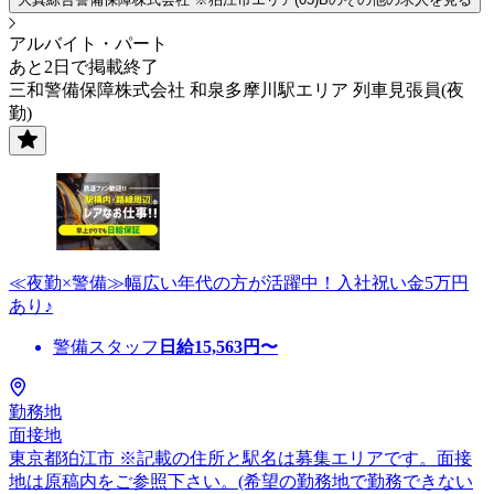
アルバイト・パート
あと2日で掲載終了
三和警備保障株式会社 和泉多摩川駅エリア 列車見張員(夜
勤)
≪夜勤×警備≫幅広い年代の方が活躍中！入社祝い金5万円
あり♪
警備スタッフ
日給
15,563
円〜
勤務地
面接地
東京都狛江市 ※記載の住所と駅名は募集エリアです。面接
地は原稿内をご参照下さい。(希望の勤務地で勤務できない