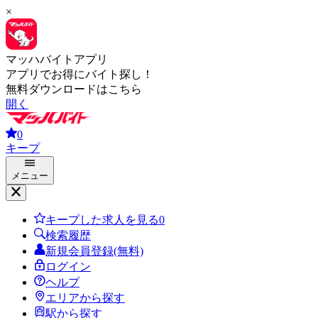
×
マッハバイトアプリ
アプリでお得にバイト探し！
無料ダウンロードはこちら
開く
0
キープ
メニュー
キープした求人を見る
0
検索履歴
新規会員登録(無料)
ログイン
ヘルプ
エリアから探す
駅から探す