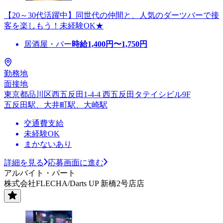
【20～30代活躍中】同世代の仲間と、人気のダーツバーで接
客を楽しもう！未経験OK★
居酒屋・バー
時給
1,400
円〜
1,750
円
勤務地
面接地
東京都品川区西五反田1-4-4 西五反田タテイシビル9F
五反田駅、大井町駅、大崎駅
交通費支給
未経験OK
まかないあり
詳細を見る
応募画面に進む
アルバイト・パート
株式会社FLECHA/Darts UP 新橋2号店店