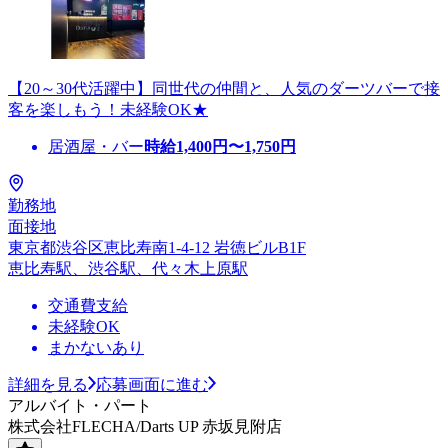
【20～30代活躍中】同世代の仲間と、人気のダーツバーで接
客を楽しもう！未経験OK★
居酒屋・バー
時給
1,400
円〜
1,750
円
勤務地
面接地
東京都渋谷区恵比寿南1-4-12 岩徳ビルB1F
恵比寿駅、渋谷駅、代々木上原駅
交通費支給
未経験OK
まかないあり
詳細を見る
応募画面に進む
アルバイト・パート
株式会社FLECHA/Darts UP 赤坂見附店