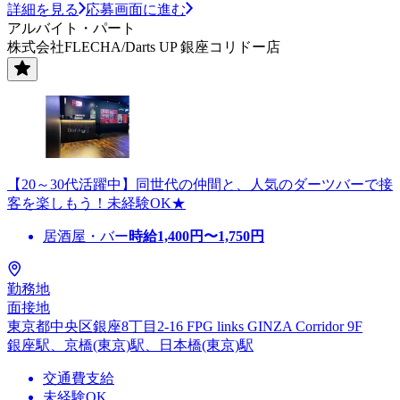
詳細を見る
応募画面に進む
アルバイト・パート
株式会社FLECHA/Darts UP 銀座コリドー店
【20～30代活躍中】同世代の仲間と、人気のダーツバーで接
客を楽しもう！未経験OK★
居酒屋・バー
時給
1,400
円〜
1,750
円
勤務地
面接地
東京都中央区銀座8丁目2-16 FPG links GINZA Corridor 9F
銀座駅、京橋(東京)駅、日本橋(東京)駅
交通費支給
未経験OK