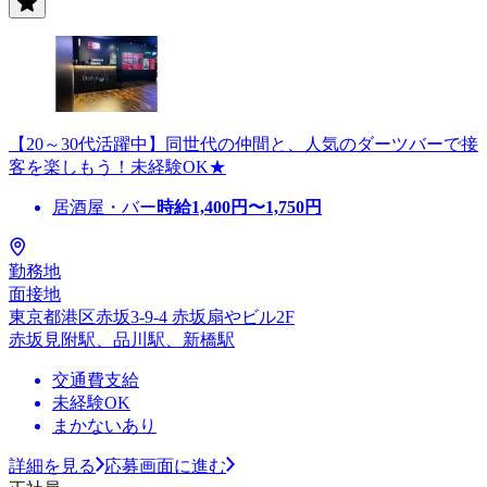
【20～30代活躍中】同世代の仲間と、人気のダーツバーで接
客を楽しもう！未経験OK★
居酒屋・バー
時給
1,400
円〜
1,750
円
勤務地
面接地
東京都港区赤坂3-9-4 赤坂扇やビル2F
赤坂見附駅、品川駅、新橋駅
交通費支給
未経験OK
まかないあり
詳細を見る
応募画面に進む