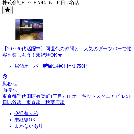
株式会社FLECHA/Darts UP 日比谷店
【20～30代活躍中】同世代の仲間と、人気のダーツバーで接
客を楽しもう！未経験OK★
居酒屋・バー
時給
1,400
円〜
1,750
円
勤務地
面接地
東京都千代田区有楽町1丁目2-11 オーキッドスクエアビル 5F
日比谷駅、東京駅、秋葉原駅
交通費支給
未経験OK
まかないあり