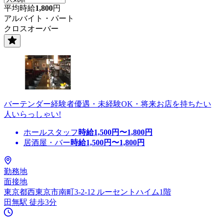
平均時給
1,800
円
アルバイト・パート
クロスオーバー
バーテンダー経験者優遇・未経験OK・将来お店を持ちたい
人いらっしゃい!
ホールスタッフ
時給
1,500
円〜
1,800
円
居酒屋・バー
時給
1,500
円〜
1,800
円
勤務地
面接地
東京都西東京市南町3-2-12 ルーセントハイム1階
田無駅 徒歩3分