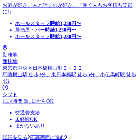
お酒が好き。人と話すのが好き。『働く人もお客様も笑顔
に!』
ホールスタッフ
時給
1,230
円〜
居酒屋・バー
時給
1,230
円〜
ホールスタッフ
時給
1,230
円〜
勤務地
面接地
東京都中央区日本橋横山町３－３２
馬喰横山駅 徒歩3分、東日本橋駅 徒歩5分、小伝馬町駅 徒歩
4分
シフト
1日4時間 週1日からOK
交通費支給
未経験OK
まかないあり
詳細を見る
応募画面に進む