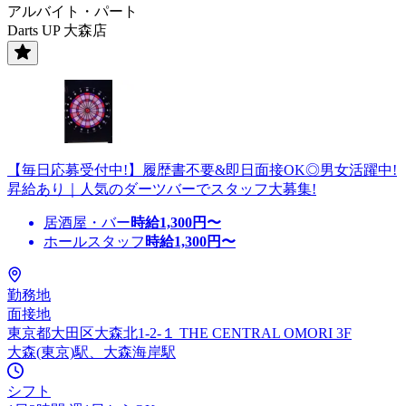
アルバイト・パート
Darts UP 大森店
【毎日応募受付中!】履歴書不要&即日面接OK◎男女活躍中!
昇給あり｜人気のダーツバーでスタッフ大募集!
居酒屋・バー
時給
1,300
円〜
ホールスタッフ
時給
1,300
円〜
勤務地
面接地
東京都大田区大森北1-2-１ THE CENTRAL OMORI 3F
大森(東京)駅、大森海岸駅
シフト