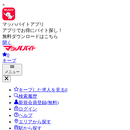
×
マッハバイトアプリ
アプリでお得にバイト探し！
無料ダウンロードはこちら
開く
0
キープ
メニュー
キープした求人を見る
0
検索履歴
新規会員登録(無料)
ログイン
ヘルプ
エリアから探す
駅から探す