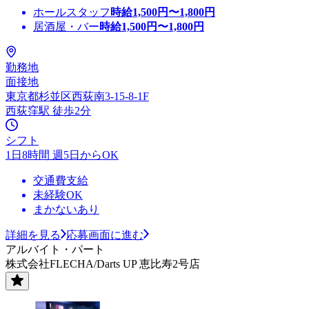
ホールスタッフ
時給
1,500
円〜
1,800
円
居酒屋・バー
時給
1,500
円〜
1,800
円
勤務地
面接地
東京都杉並区西荻南3-15-8-1F
西荻窪駅 徒歩2分
シフト
1日8時間 週5日からOK
交通費支給
未経験OK
まかないあり
詳細を見る
応募画面に進む
アルバイト・パート
株式会社FLECHA/Darts UP 恵比寿2号店