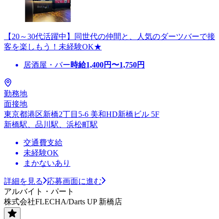
【20～30代活躍中】同世代の仲間と、人気のダーツバーで接
客を楽しもう！未経験OK★
居酒屋・バー
時給
1,400
円〜
1,750
円
勤務地
面接地
東京都港区新橋2丁目5-6 美和HD新橋ビル 5F
新橋駅、品川駅、浜松町駅
交通費支給
未経験OK
まかないあり
詳細を見る
応募画面に進む
アルバイト・パート
株式会社FLECHA/Darts UP 新橋店