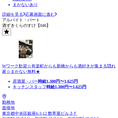
まかないあり
詳細を見る
応募画面に進む
アルバイト・パート
酒ずきくらのすけ【046】
Wワーク歓迎☆有楽町からも新橋からも酒好きが集まる隠れ
家☆まかない無料★
居酒屋・バー
時給
1,300
円〜
1,625
円
キッチンスタッフ
時給
1,300
円〜
1,625
円
勤務地
面接地
東京都中央区銀座6-3-12 数寄屋ビル３Ｆ