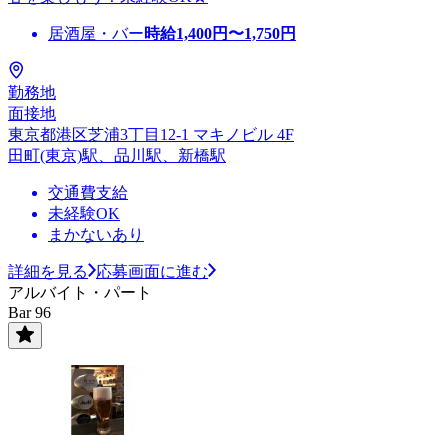
居酒屋・バー
時給
1,400
円〜
1,750
円
勤務地
面接地
東京都港区芝浦3丁目12-1 マキノビル 4F
田町(東京)駅、品川駅、新橋駅
交通費支給
未経験OK
まかないあり
詳細を見る
応募画面に進む
アルバイト・パート
Bar 96