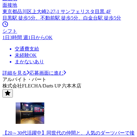
面接地
東京都品川区上大崎2-27-1 サンフェリスタ目黒 4F
目黒駅 徒歩5分、不動前駅 徒歩5分、白金台駅 徒歩5分
シフト
1日3時間 週1日からOK
交通費支給
未経験OK
まかないあり
詳細を見る
応募画面に進む
アルバイト・パート
株式会社FLECHA/Darts UP 六本木店
【20～30代活躍中】同世代の仲間と、人気のダーツバーで接