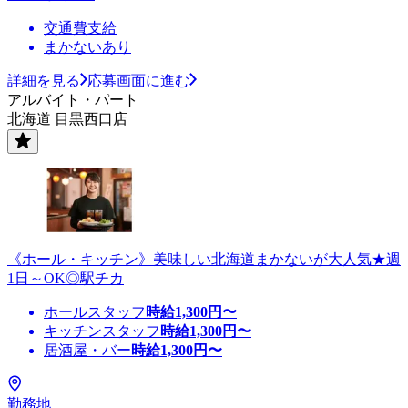
交通費支給
まかないあり
詳細を見る
応募画面に進む
アルバイト・パート
北海道 目黒西口店
《ホール・キッチン》美味しい北海道まかないが大人気★週
1日～OK◎駅チカ
ホールスタッフ
時給
1,300
円〜
キッチンスタッフ
時給
1,300
円〜
居酒屋・バー
時給
1,300
円〜
勤務地