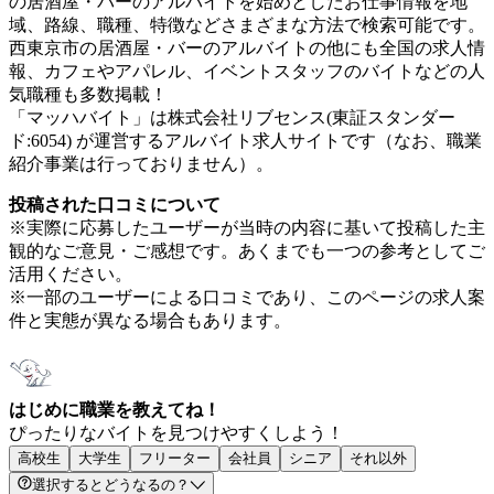
の居酒屋・バーのアルバイトを始めとしたお仕事情報を地
域、路線、職種、特徴などさまざまな方法で検索可能です。
西東京市の居酒屋・バーのアルバイトの他にも全国の求人情
報、カフェやアパレル、イベントスタッフのバイトなどの人
気職種も多数掲載！
「マッハバイト」は株式会社リブセンス(東証スタンダー
ド:6054) が運営するアルバイト求人サイトです（なお、職業
紹介事業は行っておりません）。
投稿された口コミについて
※実際に応募したユーザーが当時の内容に基いて投稿した主
観的なご意見・ご感想です。あくまでも一つの参考としてご
活用ください。
※一部のユーザーによる口コミであり、このページの求人案
件と実態が異なる場合もあります。
はじめに職業を教えてね！
ぴったりなバイトを見つけやすくしよう！
高校生
大学生
フリーター
会社員
シニア
それ以外
選択するとどうなるの？