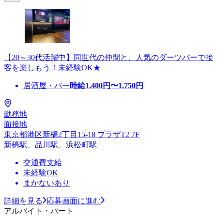
【20～30代活躍中】同世代の仲間と、人気のダーツバーで接
客を楽しもう！未経験OK★
居酒屋・バー
時給
1,400
円〜
1,750
円
勤務地
面接地
東京都港区新橋2丁目15-18 プラザT2 7F
新橋駅、品川駅、浜松町駅
交通費支給
未経験OK
まかないあり
詳細を見る
応募画面に進む
アルバイト・パート