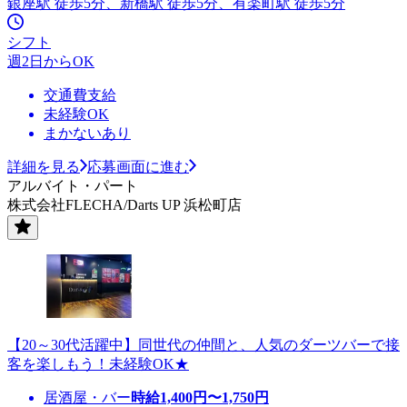
銀座駅 徒歩5分、新橋駅 徒歩5分、有楽町駅 徒歩5分
シフト
週2日からOK
交通費支給
未経験OK
まかないあり
詳細を見る
応募画面に進む
アルバイト・パート
株式会社FLECHA/Darts UP 浜松町店
【20～30代活躍中】同世代の仲間と、人気のダーツバーで接
客を楽しもう！未経験OK★
居酒屋・バー
時給
1,400
円〜
1,750
円