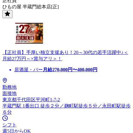
正社員
ひもの屋 半蔵門総本店[正]
【正社員】手厚い独立支援あり！20～30代の若手活躍中♪＜
月給27万円～×賞与アリ＞！
居酒屋・バー
月給
270,000
円〜
400,000
円
勤務地
面接地
東京都千代田区平河町1-7-2
半蔵門駅 1番出口 徒歩２分／麹町駅徒歩５分／永田町駅徒歩
６分
シフト
週5日からOK