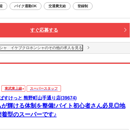
迎
バイク通勤OK
交通費支給
登録制
すぐ応募する
シャ イケブクロホンシャのその他の求人を見る
東武東上線
スーパースタッフ
ばすけっと 熊野町山手通り店(39674)
もが輝ける体制を整備!バイト初心者さん必見◎地
密着型のスーパーです♪