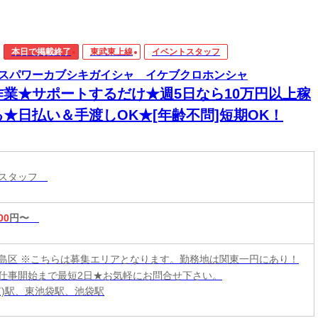
本日で掲載終了
東武東上線
イベントスタッフ
スパワーカブシキガイシャ イケブクロホンシャ
作業★サポートするだけ★週5日なら10万円以上稼
る★日払い＆手渡しOK★[年齢不問]短期OK！
トスタッフ
00
円〜
島区 ※こちらは募集エリアとなります。勤務地は関東一円にあり！
仕事開始まで最短2日★お気軽にお問合せ下さい。
京)駅、東池袋駅、池袋駅