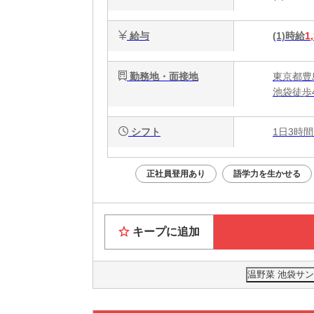
給与
(1)時給
1
勤務地・面接地
東京都豊島
池袋徒歩
シフト
1日3時間
正社員登用あり
語学力を生かせる
キープに追加
温野菜 池袋サ