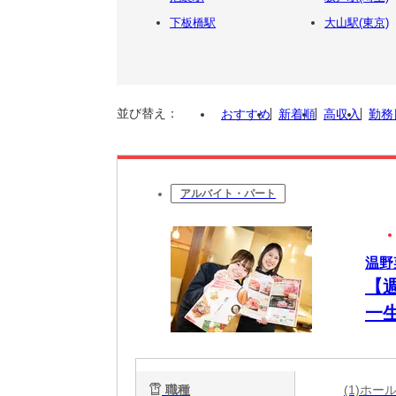
下板橋駅
大山駅(東京)
並び替え：
おすすめ
新着順
高収入
勤務
アルバイト・パート
温野
【
一
職種
(1)ホ