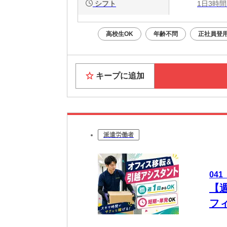
シフト
1日3時間
高校生OK
年齢不問
正社員登
キープに追加
派遣労働者
04
【
フ