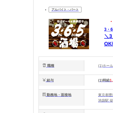
アルバイト・パート
3・
＼
O
職種
(1)ホ
給与
(1)時給
1
勤務地・面接地
東京都豊島
池袋駅 