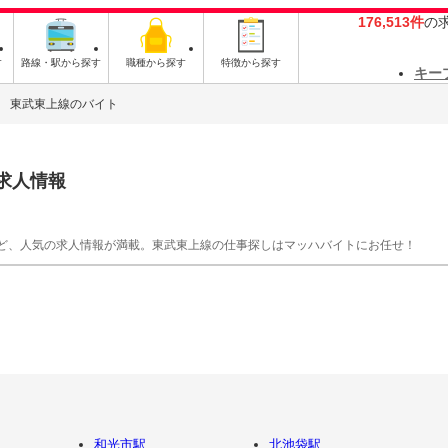
176,513件
の
す
路線・駅から探す
職種から探す
特徴から探す
キー
東武東上線のバイト
求人情報
ど、人気の求人情報が満載。東武東上線の仕事探しはマッハバイトにお任せ！
和光市駅
北池袋駅