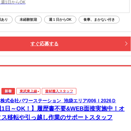
 週1日からOK
用あり
未経験歓迎
週１日からOK
食事、まかない付き
すぐ応募する
新着
東武東上線
資材搬入スタッフ
1_株式会社パワーステーション_池袋エリア/006Ｉ2026Ｄ
週1日～OK！】履歴書不要&WEB面接実施中！オ
ィス移転や引っ越し作業のサポートスタッフ