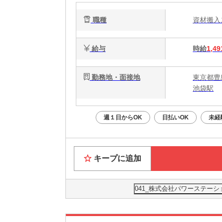
職種
資材搬
給与
時給
1,49
勤務地・面接地
東京都豊島
池袋駅
週１日からOK
日払いOK
未経
キープに追加
041_株式会社パワーステーシ