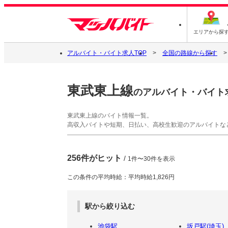
エリアから探
アルバイト・バイト求人TOP
全国の路線から探す
東武東上線
のアルバイト・バイト
東武東上線のバイト情報一覧。
高収入バイトや短期、日払い、高校生歓迎のアルバイトな
256件がヒット
/
1件〜30件を表示
この条件の平均時給：平均時給1,826円
駅から絞り込む
池袋駅
坂戸駅(埼玉)