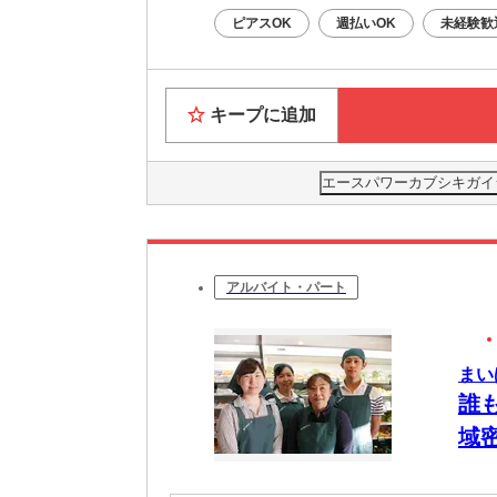
ピアスOK
週払いOK
未経験歓
キープに追加
エースパワーカブシキガイ
アルバイト・パート
まい
誰
域