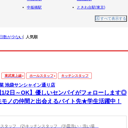
中板橋駅
ときわ台駅(東京)
すべて表示する
日数が少ない
人気順
東武東上線
ホールスタッフ
キッチンスタッフ
菜 池袋サンシャイン通り店
週1/2日～OK】優しいセンパイがフォローします◎
生モノの仲間と出会えるバイト先★学生活躍中！
ールスタッフ (2)キッチンスタッフ (3)皿洗い・洗い場