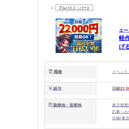
アルバイト・パート
エー
軽
げ
職種
イベン
給与
日給
22,0
勤務地・面接地
東京都豊
応募～お
大塚(東