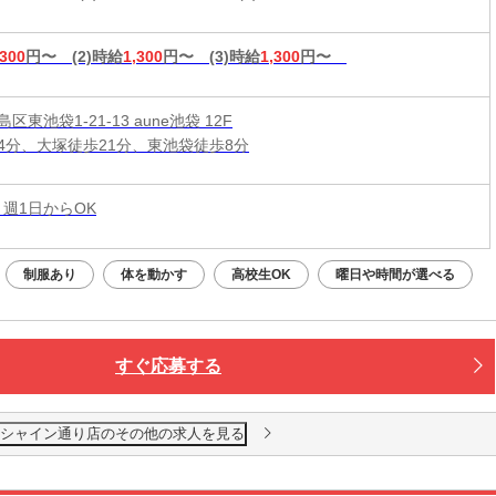
,300
円〜
(2)時給
1,300
円〜
(3)時給
1,300
円〜
区東池袋1-21-13 aune池袋 12F
4分、大塚徒歩21分、東池袋徒歩8分
 週1日からOK
制服あり
体を動かす
高校生OK
曜日や時間が選べる
すぐ応募する
ンシャイン通り店のその他の求人を見る