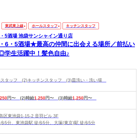
東武東上線
ホールスタッフ
キッチンスタッフ
6・5酒場 池袋サンシャイン通り店
3・6・5酒場★最高の仲間に出会える場所／前払い
K◎学生活躍中！髪色自由♪
ールスタッフ (2)キッチンスタッフ (3)皿洗い・洗い場
,250
円〜
(2)時給
1,250
円〜
(3)時給
1,250
円〜
区東池袋1-15-2 音羽ビル 3F
徒歩5分、東池袋駅 徒歩5分、大塚(東京)駅 徒歩5分