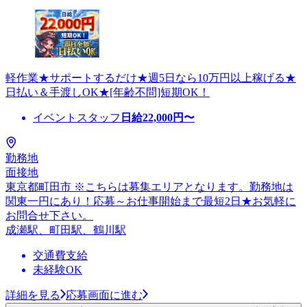
軽作業★サポートするだけ★週5日なら10万円以上稼げる★
日払い＆手渡しOK★[年齢不問]短期OK！
イベントスタッフ
日給
22,000
円〜
勤務地
面接地
東京都町田市 ※こちらは募集エリアとなります。勤務地は
関東一円にあり！応募～お仕事開始まで最短2日★お気軽に
お問合せ下さい。
成瀬駅、町田駅、鶴川駅
交通費支給
未経験OK
詳細を見る
応募画面に進む