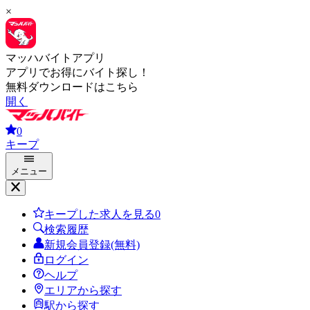
×
マッハバイトアプリ
アプリでお得にバイト探し！
無料ダウンロードはこちら
開く
0
キープ
メニュー
キープした求人を見る
0
検索履歴
新規会員登録(無料)
ログイン
ヘルプ
エリアから探す
駅から探す