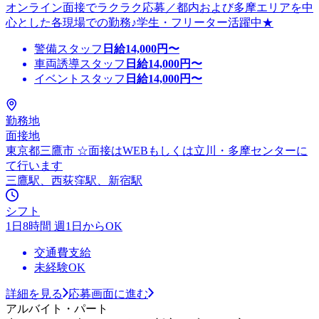
オンライン面接でラクラク応募／都内および多摩エリアを中
心とした各現場での勤務♪学生・フリーター活躍中★
警備スタッフ
日給
14,000
円〜
車両誘導スタッフ
日給
14,000
円〜
イベントスタッフ
日給
14,000
円〜
勤務地
面接地
東京都三鷹市 ☆面接はWEBもしくは立川・多摩センターに
て行います
三鷹駅、西荻窪駅、新宿駅
シフト
1日8時間 週1日からOK
交通費支給
未経験OK
詳細を見る
応募画面に進む
アルバイト・パート