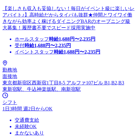
【楽しさも収入も妥協しない！毎日がイベント級に楽しいレ
アバイト♪】高時給だからタイパも抜群★仲間とワイワイ働
きながら効率よく稼げるダイニングBARのオープニング級
大募集！履歴書不要でスピード採用実施中
ホールスタッフ
時給
1,688
円〜
2,235
円
受付
時給
1,688
円〜
2,235
円
イベントスタッフ
時給
1,688
円〜
2,235
円
勤務地
面接地
東京都新宿区西新宿1丁目8-5 アルファ107ビル B1,B2,B3
東新宿駅、牛込神楽坂駅、南新宿駅
シフト
1日3時間 週2日からOK
交通費支給
未経験OK
まかないあり