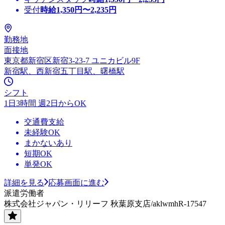
受付
時給
1,350
円〜
2,235
円
勤務地
面接地
東京都新宿区新宿3-23-7 ユニカビル9F
新宿駅、西新宿五丁目駅、曙橋駅
シフト
1日3時間 週2日からOK
交通費支給
未経験OK
まかないあり
短期OK
単発OK
詳細を見る
応募画面に進む
派遣労働者
株式会社ジャパン・リリーフ 秋葉原支店/aklwmhR-17547