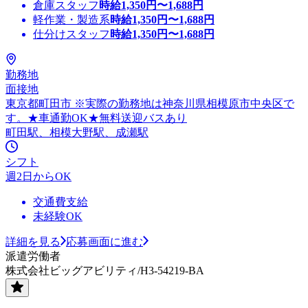
倉庫スタッフ
時給
1,350
円〜
1,688
円
軽作業・製造系
時給
1,350
円〜
1,688
円
仕分けスタッフ
時給
1,350
円〜
1,688
円
勤務地
面接地
東京都町田市 ※実際の勤務地は神奈川県相模原市中央区で
す。★車通勤OK★無料送迎バスあり
町田駅、相模大野駅、成瀬駅
シフト
週2日からOK
交通費支給
未経験OK
詳細を見る
応募画面に進む
派遣労働者
株式会社ビッグアビリティ/H3-54219-BA