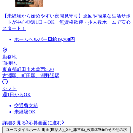
【未経験から始めやすい夜間見守り】巡回や簡単な生活サポ
ートが中心◎週1日～OK！無資格歓迎・少人数ホームで安心
スタート！
ホームヘルパー
日給
19,700
円
勤務地
面接地
東京都町田市木曽西5-20
古淵駅、町田駅、淵野辺駅
シフト
週1日からOK
交通費支給
未経験OK
詳細を見る
応募画面に進む
ユースタイルホーム 町田(世話人)_GH_非常勤_夜勤02/Giのその他の求