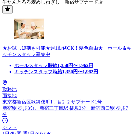
牛たんとろろ麦めしねぎし 新宿サブナード店
★お試し短期も可能★週1勤務OK！髪色自由★ ホール＆キ
ッチンスタッフ募集中
ホールスタッフ
時給
1,350
円〜
1,962
円
キッチンスタッフ
時給
1,350
円〜
1,962
円
勤務地
面接地
東京都新宿区歌舞伎町1丁目2−2 サブナード1号
新宿駅 徒歩3分、新宿三丁目駅 徒歩3分、新宿西口駅 徒歩7
分
シフト
1日3時間 週1日からOK