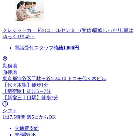
クレジットカードのコールセンター(受信)研修しっかり!朝は
ゆっくり9:45～
電話受付スタッフ
時給
1,800
円
勤務地
面接地
東京都渋谷区千駄ヶ谷5-24-10 ドコモ代々木ビル
【代々木駅】徒歩1分
【新宿駅】徒歩5～7分
【新宿三丁目駅】徒歩7分
シフト
1日7.5時間 週5日からOK
交通費支給
未経験OK