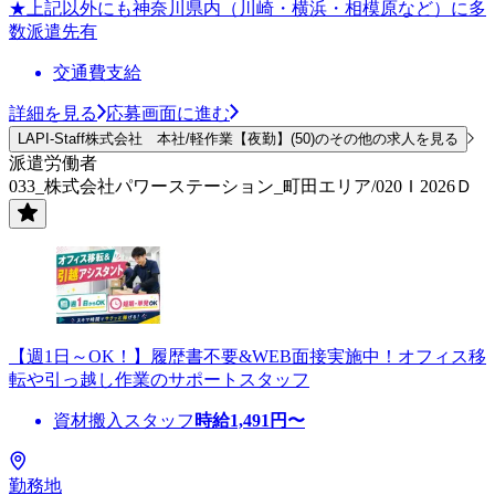
★上記以外にも神奈川県内（川崎・横浜・相模原など）に多
数派遣先有
交通費支給
詳細を見る
応募画面に進む
LAPI-Staff株式会社 本社/軽作業【夜勤】(50)のその他の求人を見る
派遣労働者
033_株式会社パワーステーション_町田エリア/020Ｉ2026Ｄ
【週1日～OK！】履歴書不要&WEB面接実施中！オフィス移
転や引っ越し作業のサポートスタッフ
資材搬入スタッフ
時給
1,491
円〜
勤務地