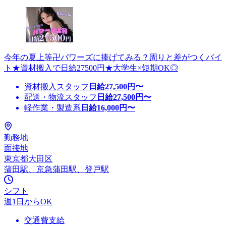
今年の夏上等卍パワーズに捧げてみる？周りと差がつくバイ
ト★資材搬入で日給27500円★大学生×短期OK◎
資材搬入スタッフ
日給
27,500
円〜
配送・物流スタッフ
日給
27,500
円〜
軽作業・製造系
日給
16,000
円〜
勤務地
面接地
東京都大田区
蒲田駅、京急蒲田駅、登戸駅
シフト
週1日からOK
交通費支給