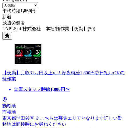
平均時給
1,860
円
新着
派遣労働者
LAPI-Staff株式会社 本社/軽作業【夜勤】(50)
【夜勤】月収31万円以上可！深夜時給1,800円◎日払いOKの
軽作業
倉庫スタッフ
時給
1,800
円〜
勤務地
面接地
東京都世田谷区 ※こちらは募集エリアとなります詳しい勤
務地は面接時にお尋ねください