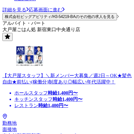
詳細を見る
応募画面に進む
株式会社ビッグアビリティ/H3-54219-BAのその他の求人を見る
アルバイト・パート
大戸屋ごはん処 新宿東口中央通り店
【大戸屋スタッフ】＼新メンバー大募集／週2日～OK★髪色
自由★前払い(稼働分)制度あり◎幅広い年代活躍中！
ホールスタッフ
時給
1,400
円〜
キッチンスタッフ
時給
1,400
円〜
レストラン
時給
1,400
円〜
勤務地
面接地