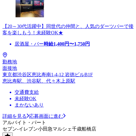
【20～30代活躍中】同世代の仲間と、人気のダーツバーで接
客を楽しもう！未経験OK★
居酒屋・バー
時給
1,400
円〜
1,750
円
勤務地
面接地
東京都渋谷区恵比寿南1-4-12 岩徳ビルB1F
恵比寿駅、渋谷駅、代々木上原駅
交通費支給
未経験OK
まかないあり
詳細を見る
応募画面に進む
アルバイト・パート
セブン-イレブン小田急マルシェ千歳船橋店