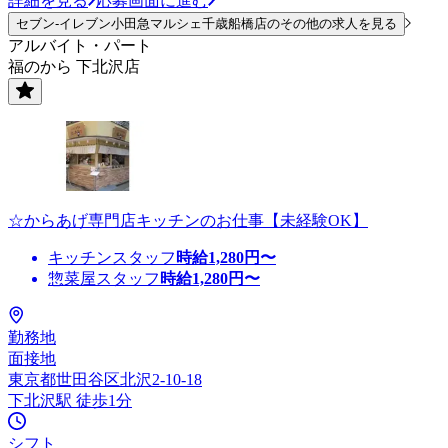
詳細を見る
応募画面に進む
セブン-イレブン小田急マルシェ千歳船橋店のその他の求人を見る
アルバイト・パート
福のから 下北沢店
☆からあげ専門店キッチンのお仕事【未経験OK】
キッチンスタッフ
時給
1,280
円〜
惣菜屋スタッフ
時給
1,280
円〜
勤務地
面接地
東京都世田谷区北沢2-10-18
下北沢駅 徒歩1分
シフト