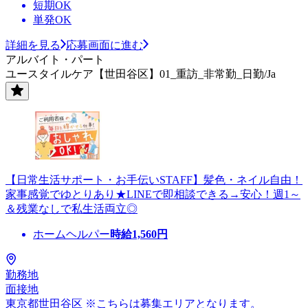
短期OK
単発OK
詳細を見る
応募画面に進む
アルバイト・パート
ユースタイルケア【世田谷区】01_重訪_非常勤_日勤/Ja
【日常生活サポート・お手伝いSTAFF】髪色・ネイル自由！
家事感覚でゆとりあり★LINEで即相談できる→安心！週1～
＆残業なしで私生活両立◎
ホームヘルパー
時給
1,560
円
勤務地
面接地
東京都世田谷区 ※こちらは募集エリアとなります。