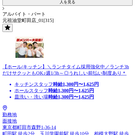
人を見る
アルバイト・パート
元祖油堂町田店_01[315]
【ホール/キッチン】＼ランチタイム採用強化中／ランチ3h
だけサクッともOK♪週1/3h～◎うれしい前払い制度あり＊
キッチンスタッフ
時給
1,300
円〜
1,625
円
ホールスタッフ
時給
1,300
円〜
1,625
円
皿洗い・洗い場
時給
1,300
円〜
1,625
円
勤務地
面接地
東京都町田市森野1-36-14
町田駅 徒歩2分、玉川学園前駅 徒歩10分、相模大野駅 徒歩