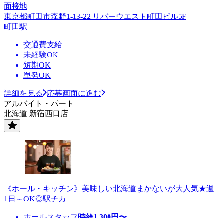
面接地
東京都町田市森野1-13-22 リバーウエスト町田ビル5F
町田駅
交通費支給
未経験OK
短期OK
単発OK
詳細を見る
応募画面に進む
アルバイト・パート
北海道 新宿西口店
《ホール・キッチン》美味しい北海道まかないが大人気★週
1日～OK◎駅チカ
ホールスタッフ
時給
1,300
円〜