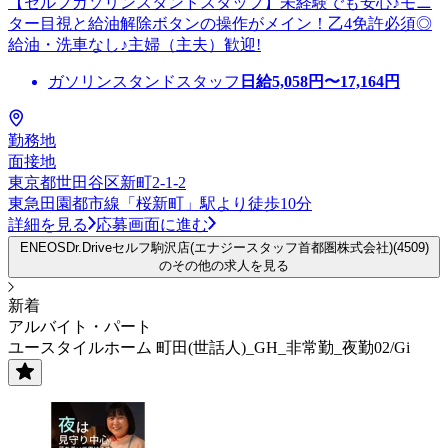
【セルフガソリンスタンドスタッフ】未経験でも安心♪モニ
ター目視と給油解除ボタンの操作がメイン！乙4免許必須◎
給油・洗車なし♪主婦（主夫）歓迎!
ガソリンスタンドスタッフ
日給
5,058
円〜
17,164
円
勤務地
面接地
東京都世田谷区新町2-1-2
東急田園都市線「桜新町」駅より徒歩10分
詳細を見る
応募画面に進む
ENEOSDr.Driveセルフ駒沢店(エナジースタッフ首都圏株式会社)(4509)
のその他の求人を見る
新着
アルバイト・パート
ユースタイルホーム 町田(世話人)_GH_非常勤_夜勤02/Gi