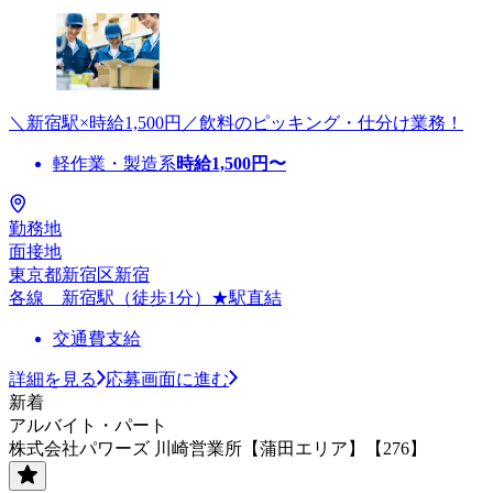
＼新宿駅×時給1,500円／飲料のピッキング・仕分け業務！
軽作業・製造系
時給
1,500
円〜
勤務地
面接地
東京都新宿区新宿
各線 新宿駅（徒歩1分）★駅直結
交通費支給
詳細を見る
応募画面に進む
新着
アルバイト・パート
株式会社パワーズ 川崎営業所【蒲田エリア】【276】