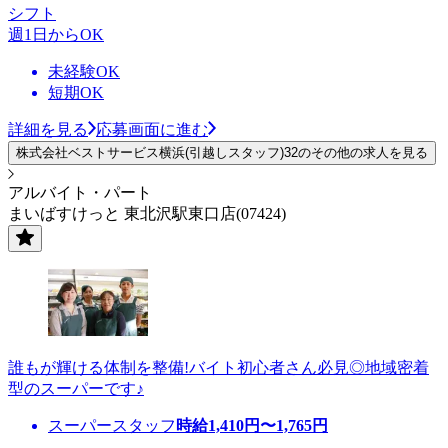
シフト
週1日からOK
未経験OK
短期OK
詳細を見る
応募画面に進む
株式会社ベストサービス横浜(引越しスタッフ)32のその他の求人を見る
アルバイト・パート
まいばすけっと 東北沢駅東口店(07424)
誰もが輝ける体制を整備!バイト初心者さん必見◎地域密着
型のスーパーです♪
スーパースタッフ
時給
1,410
円〜
1,765
円