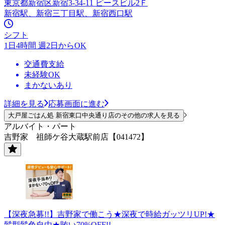
東京都新宿区新宿3-34-11 ピースビル2Ｆ
新宿駅、新宿三丁目駅、新宿西口駅
シフト
1日4時間 週2日からOK
交通費支給
未経験OK
まかないあり
詳細を見る
応募画面に進む
大戸屋ごはん処 新宿東口中央通り店のその他の求人を見る
アルバイト・パート
吉野家 祖師ケ谷大蔵駅前店【041472】
【深夜急募!!】吉野家で働こう★深夜で時給ガッツリUP!★
髪型髪色自由★賄い70%OFF!!