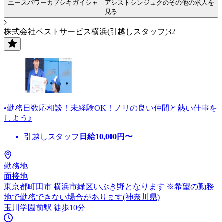
エースパワーカブシキガイシャ アシストシンジュクのその他の求人を
見る
株式会社ベストサービス横浜(引越しスタッフ)32
•勤務日数応相談！未経験OK！ノリの良い仲間と熱い仕事を
しよう♪
引越しスタッフ
日給
10,000
円〜
勤務地
面接地
東京都町田市 横浜市緑区いぶき野となります ※希望の勤務
地で勤務できない場合があります(神奈川県)
玉川学園前駅 徒歩10分