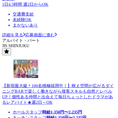
1日4.5時間 週2日からOK
交通費支給
未経験OK
まかないあり
詳細を見る
応募画面に進む
アルバイト・パート
JIS SHINJUKU
【新宿最大級＊100名積極採用中！】映え空間が広がるダイ
ニングBARで楽しく働きながら接客スキルも自然とレベル
UP！個性ある仲間と出会えて毎日ちょっとしたドラマがあ
るレアバイト★週2日～OK
ホールスタッフ
時給
1,350
円〜
2,235
円
キッチンスタッフ
時給
1,350
円〜
2,235
円