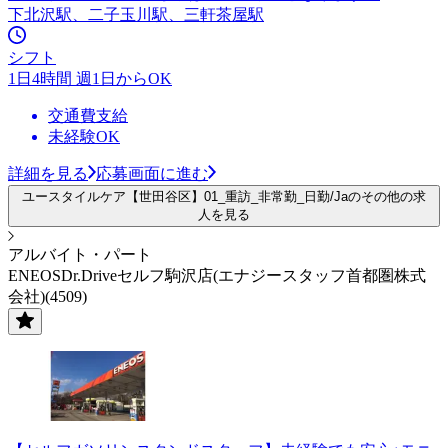
下北沢駅、二子玉川駅、三軒茶屋駅
シフト
1日4時間 週1日からOK
交通費支給
未経験OK
詳細を見る
応募画面に進む
ユースタイルケア【世田谷区】01_重訪_非常勤_日勤/Jaのその他の求
人を見る
アルバイト・パート
ENEOSDr.Driveセルフ駒沢店(エナジースタッフ首都圏株式
会社)(4509)