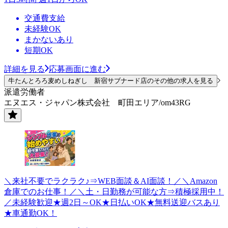
交通費支給
未経験OK
まかないあり
短期OK
詳細を見る
応募画面に進む
牛たんとろろ麦めしねぎし 新宿サブナード店のその他の求人を見る
派遣労働者
エヌエス・ジャパン株式会社 町田エリア/om43RG
＼来社不要でラクラク♪⇒WEB面談＆AI面談！／＼Amazon
倉庫でのお仕事！／＼土・日勤務が可能な方⇒積極採用中！
／未経験歓迎★週2日～OK★日払いOK★無料送迎バスあり
★車通勤OK！