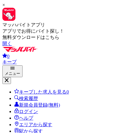
×
マッハバイトアプリ
アプリでお得にバイト探し！
無料ダウンロードはこちら
開く
0
キープ
メニュー
キープした求人を見る
0
検索履歴
新規会員登録(無料)
ログイン
ヘルプ
エリアから探す
駅から探す