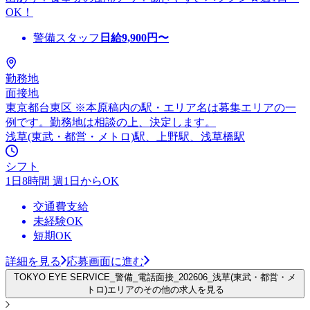
OK！
警備スタッフ
日給
9,900
円〜
勤務地
面接地
東京都台東区 ※本原稿内の駅・エリア名は募集エリアの一
例です。勤務地は相談の上、決定します。
浅草(東武・都営・メトロ)駅、上野駅、浅草橋駅
シフト
1日8時間 週1日からOK
交通費支給
未経験OK
短期OK
詳細を見る
応募画面に進む
TOKYO EYE SERVICE_警備_電話面接_202606_浅草(東武・都営・メ
トロ)エリアのその他の求人を見る