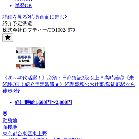
単発OK
詳細を見る
応募画面に進む
紹介予定派遣
株式会社ロフティー/TO10024679
《20～40代活躍！》必須：日商簿記2級以上＊高時給◎《未
経験OK！紹介予定派遣★》経理事務のお仕事/御徒町駅から
徒歩8分
経理
時給
1,600
円〜
2,000
円
勤務地
面接地
東京都台東区東上野