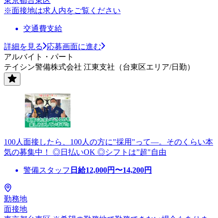
東京都台東区
※面接地は求人内をご覧ください
交通費支給
詳細を見る
応募画面に進む
アルバイト・パート
テイシン警備株式会社 江東支社（台東区エリア/日勤）
100人面接したら、100人の方に"採用"って―。そのくらい本
気の募集中！ ◎日払いOK ◎シフトは”超"自由
警備スタッフ
日給
12,000
円〜
14,200
円
勤務地
面接地