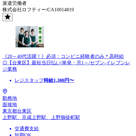
派遣労働者
株式会社ロフティー/CA10014819
《20～40代活躍！》必須：コンビニ経験者のみ＊高時給
◎【台東区】最短当日払い/単発・月1～/セブン-イレブンレ
ジ業務
レジスタッフ
時給
1,300
円〜
勤務地
面接地
東京都台東区
上野駅、京成上野駅、上野御徒町駅
交通費支給
短期OK