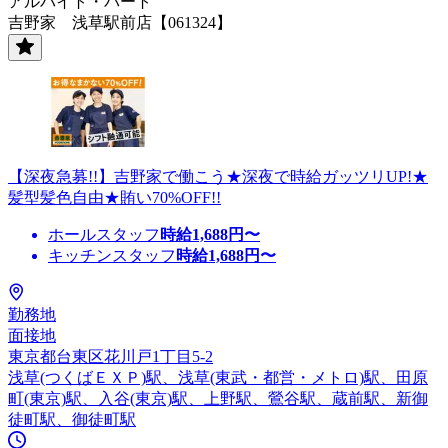
アルバイト・パート
吉野家 浅草駅前店【061324】
【深夜急募!!】吉野家で働こう★深夜で時給ガッツリUP!★
髪型髪色自由★賄い70%OFF!!
ホールスタッフ
時給
1,688
円〜
キッチンスタッフ
時給
1,688
円〜
勤務地
面接地
東京都台東区花川戸1丁目5-2
浅草(つくばＥＸＰ)駅、浅草(東武・都営・メトロ)駅、田原
町(東京)駅、入谷(東京)駅、上野駅、鶯谷駅、蔵前駅、新御
徒町駅、御徒町駅