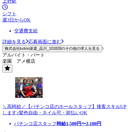
上野駅
シフト
週3日からOK
交通費支給
詳細を見る
応募画面に進む
株式会社kotrio派遣_品川_101828のその他の求人を見る
アルバイト・パート
楽園 アメ横店
＼高時給／【パチンコ店のホールスタッフ】接客スキルUP
します♪髪色自由・ネイル可・前払いOK
パチンコ店スタッフ
時給
1,500
円〜
2,100
円