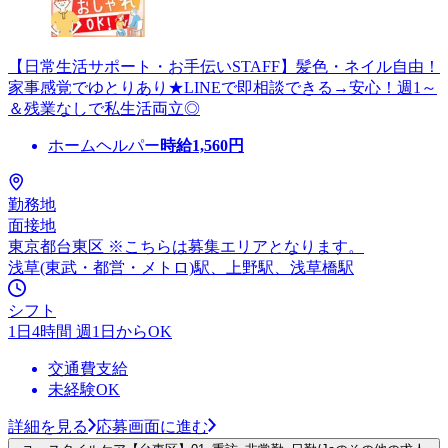
【日常生活サポート・お手伝いSTAFF】髪色・ネイル自由！
家事感覚でゆとりあり★LINEで即相談できる→安心！週1～
＆残業なしで私生活両立◎
ホームヘルパー
時給
1,560
円
勤務地
面接地
東京都台東区 ※こちらは募集エリアとなります。
浅草(東武・都営・メトロ)駅、上野駅、浅草橋駅
シフト
1日4時間 週1日からOK
交通費支給
未経験OK
詳細を見る
応募画面に進む