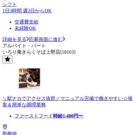
シフト
1日3時間 週2日からOK
交通費支給
未経験OK
詳細を見る
応募画面に進む
アルバイト・パート
いろり庵きらくそば上野店[18103]
＼駅ナカでアクセス抜群／マニュアル完備で働きやすい☆接
客＆簡単な調理業務
ファーストフード
時給
1,400
円〜
勤務地