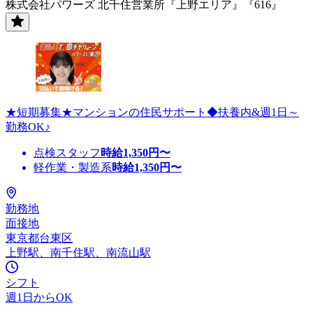
株式会社パワーズ 北千住営業所『上野エリア』『616』
★短期募集★マンションの住民サポート◆扶養内&週1日～
勤務OK♪
点検スタッフ
時給
1,350
円〜
軽作業・製造系
時給
1,350
円〜
勤務地
面接地
東京都台東区
上野駅、南千住駅、南流山駅
シフト
週1日からOK