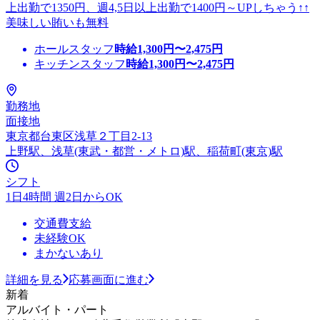
上出勤で1350円、週4,5日以上出勤で1400円～UPしちゃう↑↑
美味しい賄いも無料
ホールスタッフ
時給
1,300
円〜
2,475
円
キッチンスタッフ
時給
1,300
円〜
2,475
円
勤務地
面接地
東京都台東区浅草２丁目2-13
上野駅、浅草(東武・都営・メトロ)駅、稲荷町(東京)駅
シフト
1日4時間 週2日からOK
交通費支給
未経験OK
まかないあり
詳細を見る
応募画面に進む
新着
アルバイト・パート