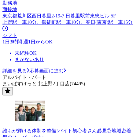
勤務地
面接地
東京都荒川区西日暮里2-19-7 日暮里駅前東忠ビル 5F
上野駅 車10分、御徒町駅 車10分、春日(東京)駅 車15分
シフト
1日3時間 週1日からOK
未経験OK
まかないあり
詳細を見る
応募画面に進む
アルバイト・パート
まいばすけっと 北上野2丁目店(74495)
誰もが輝ける体制を整備!バイト初心者さん必見◎地域密着