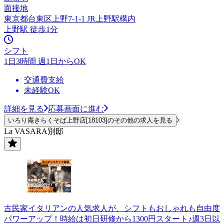
面接地
東京都台東区上野7-1-1 JR上野駅構内
上野駅 徒歩1分
シフト
1日3時間 週1日からOK
交通費支給
未経験OK
詳細を見る
応募画面に進む
いろり庵きらくそば上野店[18103]のその他の求人を見る
La VASARA別邸
古民家イタリアンの人気求人が、シフトもおしゃれも自由度
パワーアップ！時給は初日研修から1300円スタート♪週3日以