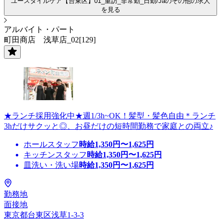
ユースタイルケア【台東区】01_重訪_非常勤_日勤/Jaのその他の求人
を見る
アルバイト・パート
町田商店 浅草店_02[129]
★ランチ採用強化中★週1/3h~OK！髪型・髪色自由＊ランチ
3hだけサクッと◎、お昼だけの短時間勤務で家庭との両立♪
ホールスタッフ
時給
1,350
円〜
1,625
円
キッチンスタッフ
時給
1,350
円〜
1,625
円
皿洗い・洗い場
時給
1,350
円〜
1,625
円
勤務地
面接地
東京都台東区浅草1-3-3