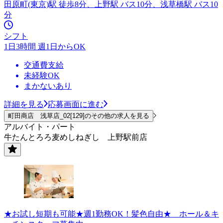
田原町(東京)駅 徒歩8分、上野駅 バス10分、浅草橋駅 バス10
分
シフト
1日3時間 週1日からOK
交通費支給
未経験OK
まかないあり
詳細を見る
応募画面に進む
町田商店 浅草店_02[129]のその他の求人を見る
アルバイト・パート
牛たんとろろ麦めしねぎし 上野駅前店
★お試し短期も可能★週1勤務OK！髪色自由★ ホール＆キ