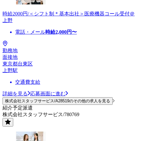
時給2000円/＜シフト制＊基本出社＞医療機器コール受付＠
上野
電話・メール
時給
2,000
円〜
勤務地
面接地
東京都台東区
上野駅
交通費支給
詳細を見る
応募画面に進む
株式会社スタッフサービス/A28519のその他の求人を見る
紹介予定派遣
株式会社スタッフサービス/780769