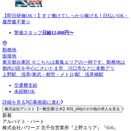
【即日研修OK！】すぐ働けてしっかり稼げる！日払いOK・
履歴書不要☆
警備スタッフ
日給
12,000
円〜
勤務地
面接地
東京都台東区 ※こちらは募集エリアの一例です。勤務地は
都内23区を中心にさいたま市、川口市などに多数アリ
上野駅、浅草(東武・都営・メトロ)駅、浅草橋駅
交通費支給
未経験OK
詳細を見る
応募画面に進む
株式会社アシスト【一般交通/土木】K01_(44)のその他の求人を見る
新着
アルバイト・パート
株式会社パワーズ 北千住営業所『上野エリア』『616』