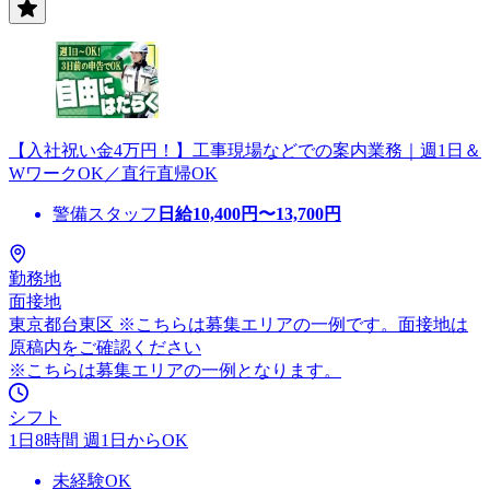
【入社祝い金4万円！】工事現場などでの案内業務｜週1日＆
WワークOK／直行直帰OK
警備スタッフ
日給
10,400
円〜
13,700
円
勤務地
面接地
東京都台東区 ※こちらは募集エリアの一例です。面接地は
原稿内をご確認ください
※こちらは募集エリアの一例となります。
シフト
1日8時間 週1日からOK
未経験OK