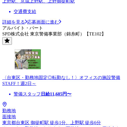
上野駅、京成上野駅、上野御徒町駅
交通費支給
詳細を見る
応募画面に進む
アルバイト・パート
SPD株式会社 東京警備事業部（錦糸町）【TE102】
〈台東区・勤務地固定◎転勤なし！〉オフィスの施設警備
STAFF！週2日～
警備スタッフ
日給
11,685
円〜
勤務地
面接地
東京都台東区 御徒町駅 徒歩1分、上野駅 徒歩6分