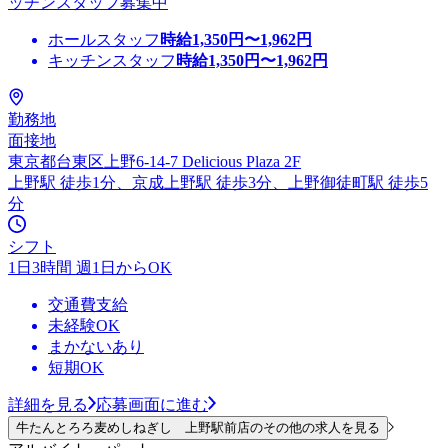
ッチンスタッフ募集中
ホールスタッフ
時給
1,350
円〜
1,962
円
キッチンスタッフ
時給
1,350
円〜
1,962
円
勤務地
面接地
東京都台東区上野6-14-7 Delicious Plaza 2F
上野駅 徒歩1分、京成上野駅 徒歩3分、上野御徒町駅 徒歩5
分
シフト
1日3時間 週1日からOK
交通費支給
未経験OK
まかないあり
短期OK
詳細を見る
応募画面に進む
牛たんとろろ麦めしねぎし 上野駅前店のその他の求人を見る