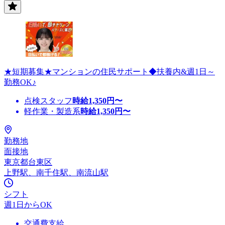
★短期募集★マンションの住民サポート◆扶養内&週1日～
勤務OK♪
点検スタッフ
時給
1,350
円〜
軽作業・製造系
時給
1,350
円〜
勤務地
面接地
東京都台東区
上野駅、南千住駅、南流山駅
シフト
週1日からOK
交通費支給