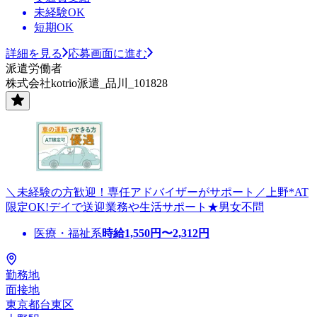
未経験OK
短期OK
詳細を見る
応募画面に進む
派遣労働者
株式会社kotrio派遣_品川_101828
＼未経験の方歓迎！専任アドバイザーがサポート／上野*AT
限定OK!デイで送迎業務や生活サポート★男女不問
医療・福祉系
時給
1,550
円〜
2,312
円
勤務地
面接地
東京都台東区