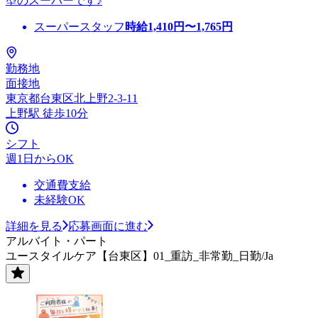
型のスーパーです♪
スーパースタッフ
時給
1,410
円〜
1,765
円
勤務地
面接地
東京都台東区北上野2-3-11
上野駅 徒歩10分
シフト
週1日からOK
交通費支給
未経験OK
詳細を見る
応募画面に進む
アルバイト・パート
ユースタイルケア【台東区】01_重訪_非常勤_日勤/Ja