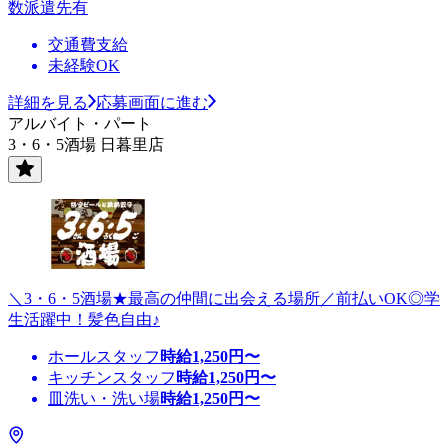
数派遣先有
交通費支給
未経験OK
詳細を見る
応募画面に進む
アルバイト・パート
3・6・5酒場 日暮里店
＼3・6・5酒場★最高の仲間に出会える場所／前払いOK◎学
生活躍中！髪色自由♪
ホールスタッフ
時給
1,250
円〜
キッチンスタッフ
時給
1,250
円〜
皿洗い・洗い場
時給
1,250
円〜