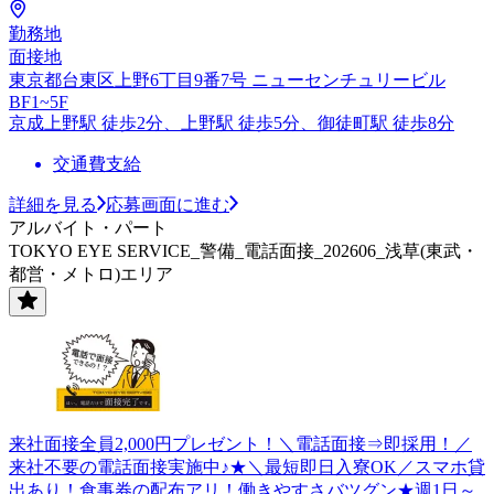
勤務地
面接地
東京都台東区上野6丁目9番7号 ニューセンチュリービル
BF1~5F
京成上野駅 徒歩2分、上野駅 徒歩5分、御徒町駅 徒歩8分
交通費支給
詳細を見る
応募画面に進む
アルバイト・パート
TOKYO EYE SERVICE_警備_電話面接_202606_浅草(東武・
都営・メトロ)エリア
来社面接全員2,000円プレゼント！＼電話面接⇒即採用！／
来社不要の電話面接実施中♪★＼最短即日入寮OK／スマホ貸
出あり！食事券の配布アリ！働きやすさバツグン★週1日～