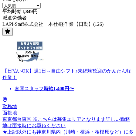
平均時給
1,849
円
派遣労働者
LAPI-Staff株式会社 本社/軽作業【日勤】(126)
【日払いOK】週1日～自由シフト♪未経験歓迎のかんたん軽
作業！
倉庫スタッフ
時給
1,400
円〜
勤務地
面接地
東京都台東区 ※こちらは募集エリアとなります詳しい勤務
地は面接時にお尋ねください
★上記以外にも神奈川県内（川崎・横浜・相模原など）に多