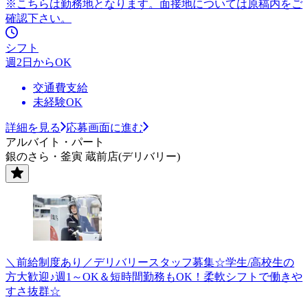
※こちらは勤務地となります。面接地については原稿内をご
確認下さい。
シフト
週2日からOK
交通費支給
未経験OK
詳細を見る
応募画面に進む
アルバイト・パート
銀のさら・釜寅 蔵前店(デリバリー)
＼前給制度あり／デリバリースタッフ募集☆学生/高校生の
方大歓迎♪週1～OK＆短時間勤務もOK！柔軟シフトで働きや
すさ抜群☆