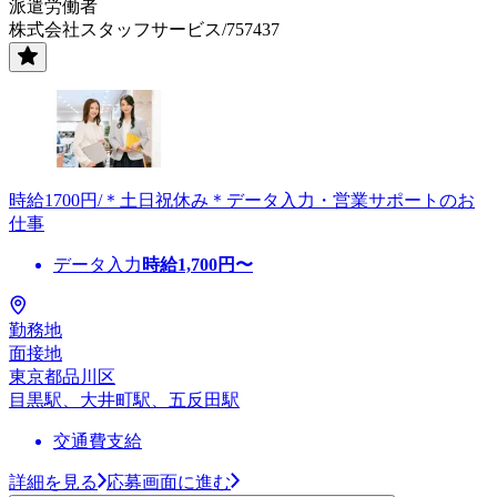
派遣労働者
株式会社スタッフサービス/757437
時給1700円/＊土日祝休み＊データ入力・営業サポートのお
仕事
データ入力
時給
1,700
円〜
勤務地
面接地
東京都品川区
目黒駅、大井町駅、五反田駅
交通費支給
詳細を見る
応募画面に進む