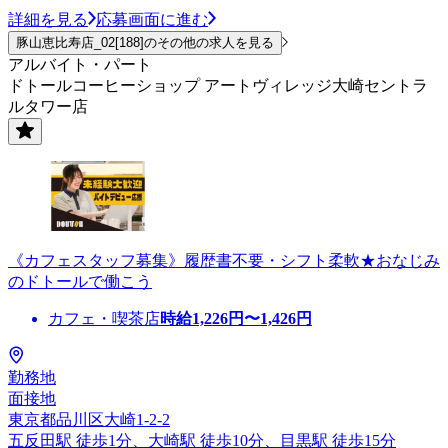
詳細を見る
応募画面に進む
豚山恵比寿店_02[188]のその他の求人を見る
アルバイト・パート
ドトールコーヒーショップ アートヴィレッジ大崎セントラ
ルタワー店
《カフェスタッフ募集》履歴書不要・シフト柔軟★おなじみ
のドトールで働こう
カフェ・喫茶店
時給
1,226
円〜
1,426
円
勤務地
面接地
東京都品川区大崎1-2-2
五反田駅 徒歩1分、大崎駅 徒歩10分、目黒駅 徒歩15分