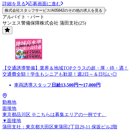
詳細を見る
応募画面に進む
株式会社スタッフサービス/A05842のその他の求人を見る
アルバイト・パート
サンエス警備保障株式会社 蒲田支社(25)
【交通誘導警備】業界＆地域TOPクラスの超・厚・待・遇！
交通費全額！学生もシニアも歓迎！週2日～＆日払い◎
車両誘導スタッフ
日給
13,500
円〜
17,000
円
勤務地
面接地
東京都品川区 ※こちらは募集エリアの一例です。
▼面接地
蒲田支社：東京都大田区東蒲田2丁目29-11 保坂ビル2階