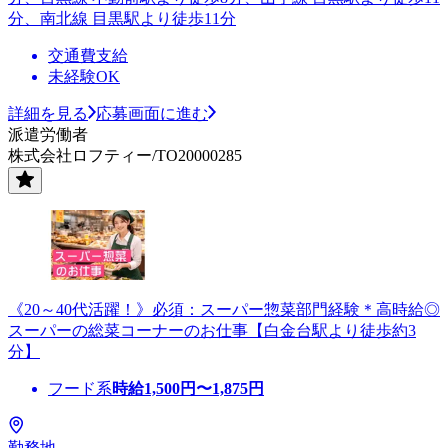
分、南北線 目黒駅より徒歩11分
交通費支給
未経験OK
詳細を見る
応募画面に進む
派遣労働者
株式会社ロフティー/TO20000285
《20～40代活躍！》必須：スーパー惣菜部門経験＊高時給◎
スーパーの総菜コーナーのお仕事【白金台駅より徒歩約3
分】
フード系
時給
1,500
円〜
1,875
円
勤務地