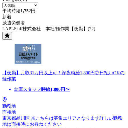
平均時給
1,752
円
新着
派遣労働者
LAPI-Staff株式会社 本社/軽作業【夜勤】(22)
【夜勤】月収31万円以上可！深夜時給1,800円◎日払いOKの
軽作業
倉庫スタッフ
時給
1,800
円〜
勤務地
面接地
東京都品川区 ※こちらは募集エリアとなります詳しい勤務
地は面接時にお尋ねください