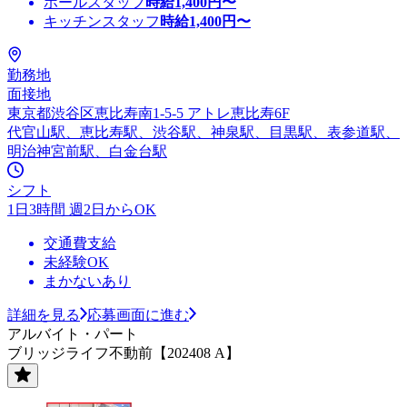
ホールスタッフ
時給
1,400
円〜
キッチンスタッフ
時給
1,400
円〜
勤務地
面接地
東京都渋谷区恵比寿南1-5-5 アトレ恵比寿6F
代官山駅、恵比寿駅、渋谷駅、神泉駅、目黒駅、表参道駅、
明治神宮前駅、白金台駅
シフト
1日3時間 週2日からOK
交通費支給
未経験OK
まかないあり
詳細を見る
応募画面に進む
アルバイト・パート
ブリッジライフ不動前【202408 A】