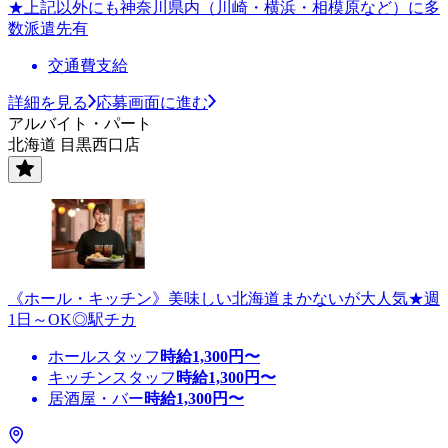
★上記以外にも神奈川県内（川崎・横浜・相模原など）に多
数派遣先有
交通費支給
詳細を見る
応募画面に進む
アルバイト・パート
北海道 目黒西口店
《ホール・キッチン》美味しい北海道まかないが大人気★週
1日～OK◎駅チカ
ホールスタッフ
時給
1,300
円〜
キッチンスタッフ
時給
1,300
円〜
居酒屋・バー
時給
1,300
円〜