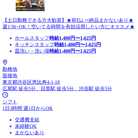
【土日勤務できる方大歓迎】★前払い×絶品まかないあり★
週1/3h~OK！空いてる時間を有効活用したい方にオススメ★
ホールスタッフ
時給
1,400
円〜
1,625
円
キッチンスタッフ
時給
1,400
円〜
1,625
円
皿洗い・洗い場
時給
1,400
円〜
1,625
円
勤務地
面接地
東京都渋谷区恵比寿4-1-18
広尾駅 徒歩5分、目黒駅 徒歩5分、渋谷駅 徒歩5分
シフト
1日3時間 週1日からOK
交通費支給
未経験OK
まかないあり