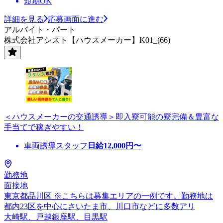
短期OK
詳細を見る
応募画面に進む
アルバイト・パート
株式会社アシスト【ハウスメーカー】K01_(66)
＜ハウスメーカーの交通誘導＞即入寮可能の寮完備＆豊富な
手当てで稼ぎやすい！
車両誘導スタッフ
日給
12,000
円〜
勤務地
面接地
東京都品川区 ※こちらは募集エリアの一例です。勤務地は
都内23区を中心にさいたま市、川口市などに多数アリ
大崎駅、戸越銀座駅、目黒駅