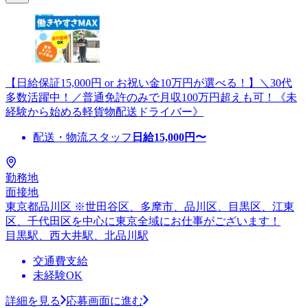
【日給保証15,000円 or お祝い金10万円が選べる！】＼30代
多数活躍中！／普通免許のみで月収100万円超えも可！《未
経験から始める軽貨物配送ドライバー》
配送・物流スタッフ
日給
15,000
円〜
勤務地
面接地
東京都品川区 ※世田谷区、多摩市、品川区、目黒区、江東
区、千代田区を中心に東京全域にお仕事がございます！
目黒駅、西大井駅、北品川駅
交通費支給
未経験OK
詳細を見る
応募画面に進む