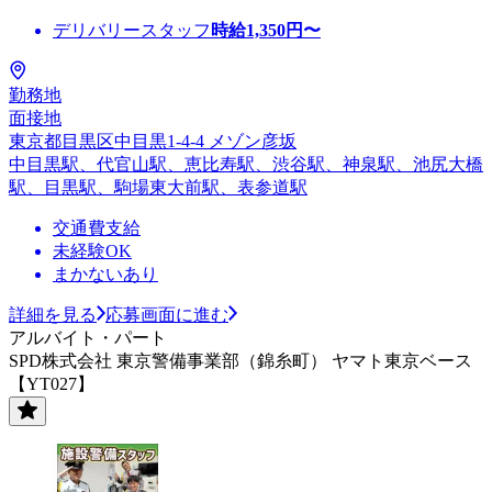
デリバリースタッフ
時給
1,350
円〜
勤務地
面接地
東京都目黒区中目黒1-4-4 メゾン彦坂
中目黒駅、代官山駅、恵比寿駅、渋谷駅、神泉駅、池尻大橋
駅、目黒駅、駒場東大前駅、表参道駅
交通費支給
未経験OK
まかないあり
詳細を見る
応募画面に進む
アルバイト・パート
SPD株式会社 東京警備事業部（錦糸町） ヤマト東京ベース
【YT027】