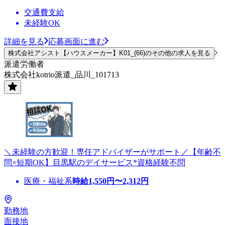
交通費支給
未経験OK
詳細を見る
応募画面に進む
株式会社アシスト【ハウスメーカー】K01_(66)のその他の求人を見る
派遣労働者
株式会社kotrio派遣_品川_101713
＼未経験の方歓迎！専任アドバイザーがサポート／【年齢不
問×短期OK】目黒駅のデイサービス*資格経験不問
医療・福祉系
時給
1,550
円〜
2,312
円
勤務地
面接地