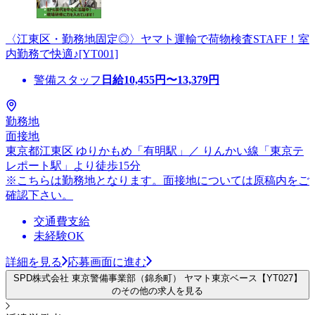
〈江東区・勤務地固定◎〉ヤマト運輸で荷物検査STAFF！室
内勤務で快適♪[YT001]
警備スタッフ
日給
10,455
円〜
13,379
円
勤務地
面接地
東京都江東区 ゆりかもめ「有明駅」／ りんかい線「東京テ
レポート駅」より徒歩15分
※こちらは勤務地となります。面接地については原稿内をご
確認下さい。
交通費支給
未経験OK
詳細を見る
応募画面に進む
SPD株式会社 東京警備事業部（錦糸町） ヤマト東京ベース【YT027】
のその他の求人を見る