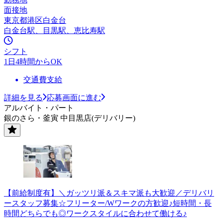
面接地
東京都港区白金台
白金台駅、目黒駅、恵比寿駅
シフト
1日4時間からOK
交通費支給
詳細を見る
応募画面に進む
アルバイト・パート
銀のさら・釜寅 中目黒店(デリバリー)
【前給制度有】＼ガッツリ派＆スキマ派も大歓迎／デリバリ
ースタッフ募集☆フリーター/Wワークの方歓迎♪短時間・長
時間どちらでも◎ワークスタイルに合わせて働ける♪