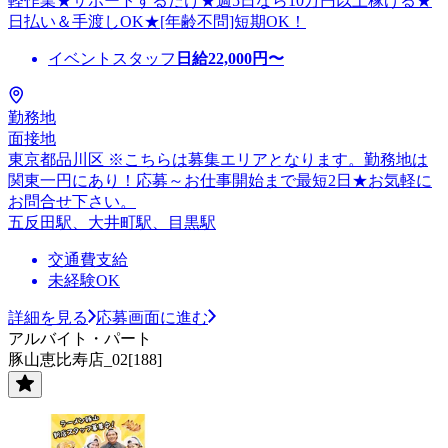
軽作業★サポートするだけ★週5日なら10万円以上稼げる★
日払い＆手渡しOK★[年齢不問]短期OK！
イベントスタッフ
日給
22,000
円〜
勤務地
面接地
東京都品川区 ※こちらは募集エリアとなります。勤務地は
関東一円にあり！応募～お仕事開始まで最短2日★お気軽に
お問合せ下さい。
五反田駅、大井町駅、目黒駅
交通費支給
未経験OK
詳細を見る
応募画面に進む
アルバイト・パート
豚山恵比寿店_02[188]