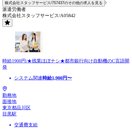
株式会社スタッフサービス/757437のその他の求人を見る
派遣労働者
株式会社スタッフサービス/A05842
時給1900円/★残業ほぼナシ★都市銀行向け自動機のC言語開
発
システム関連
時給
1,900
円〜
勤務地
面接地
東京都品川区
目黒駅
交通費支給