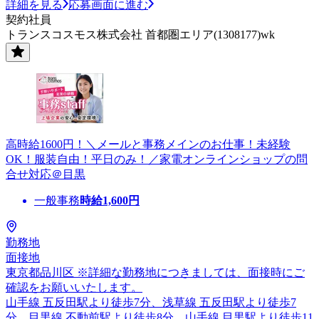
詳細を見る
応募画面に進む
契約社員
トランスコスモス株式会社 首都圏エリア(1308177)wk
高時給1600円！＼メールと事務メインのお仕事！未経験
OK！服装自由！平日のみ！／家電オンラインショップの問
合せ対応＠目黒
一般事務
時給
1,600
円
勤務地
面接地
東京都品川区 ※詳細な勤務地につきましては、面接時にご
確認をお願いいたします。
山手線 五反田駅より徒歩7分、浅草線 五反田駅より徒歩7
分、目黒線 不動前駅より徒歩8分、山手線 目黒駅より徒歩11