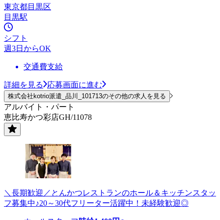
東京都目黒区
目黒駅
シフト
週3日からOK
交通費支給
詳細を見る
応募画面に進む
株式会社kotrio派遣_品川_101713のその他の求人を見る
アルバイト・パート
恵比寿かつ彩店GH/11078
＼長期歓迎／とんかつレストランのホール＆キッチンスタッ
フ募集中♪20～30代フリーター活躍中！未経験歓迎◎