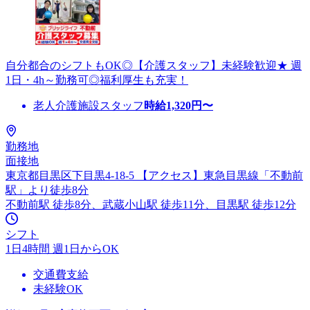
自分都合のシフトもOK◎【介護スタッフ】未経験歓迎★ 週
1日・4h～勤務可◎福利厚生も充実！
老人介護施設スタッフ
時給
1,320
円〜
勤務地
面接地
東京都目黒区下目黒4-18-5 【アクセス】東急目黒線「不動前
駅」より徒歩8分
不動前駅 徒歩8分、武蔵小山駅 徒歩11分、目黒駅 徒歩12分
シフト
1日4時間 週1日からOK
交通費支給
未経験OK