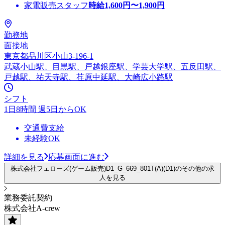
家電販売スタッフ
時給
1,600
円〜
1,900
円
勤務地
面接地
東京都品川区小山3-196-1
武蔵小山駅、目黒駅、戸越銀座駅、学芸大学駅、五反田駅、
戸越駅、祐天寺駅、荏原中延駅、大崎広小路駅
シフト
1日8時間 週5日からOK
交通費支給
未経験OK
詳細を見る
応募画面に進む
株式会社フェローズ(ゲーム販売)D1_G_669_801T(A)(D1)のその他の求
人を見る
業務委託契約
株式会社A-crew