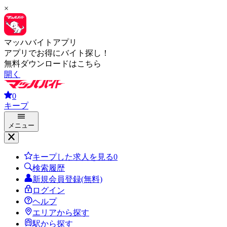
×
マッハバイトアプリ
アプリでお得にバイト探し！
無料ダウンロードはこちら
開く
0
キープ
メニュー
キープした求人を見る
0
検索履歴
新規会員登録(無料)
ログイン
ヘルプ
エリアから探す
駅から探す