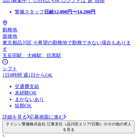
気の募集中！ ◎日払いOK ◎シフトは”超"自由
警備スタッフ
日給
12,000
円〜
14,200
円
勤務地
面接地
東京都品川区 ※希望の勤務地で勤務できない場合もありま
す
五反田駅、大崎駅、目黒駅
シフト
1日8時間 週1日からOK
交通費支給
未経験OK
まかないあり
短期OK
詳細を見る
応募画面に進む
テイシン警備株式会社 江東支社（品川区エリア/日勤）のその他の求人
を見る