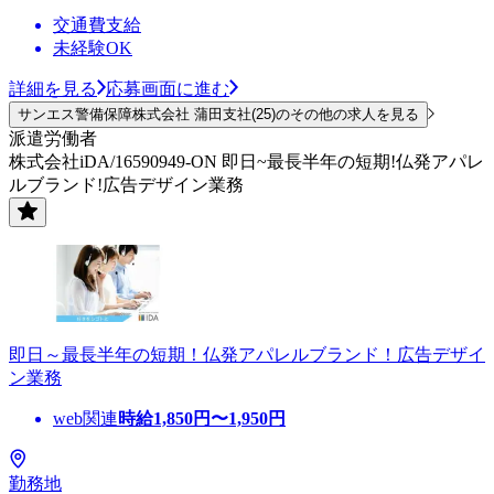
交通費支給
未経験OK
詳細を見る
応募画面に進む
サンエス警備保障株式会社 蒲田支社(25)のその他の求人を見る
派遣労働者
株式会社iDA/16590949-ON 即日~最長半年の短期!仏発アパレ
ルブランド!広告デザイン業務
即日～最長半年の短期！仏発アパレルブランド！広告デザイ
ン業務
web関連
時給
1,850
円〜
1,950
円
勤務地