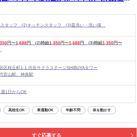
っ♪絶品まかないあります★週１・1日3時間～
◎
ールスタッフ (2)キッチンスタッフ (3)皿洗い・洗い場
,350
円〜
1,688
円
(2)時給
1,350
円〜
1,688
円
(3)時給
1,350
円〜
谷区桜丘町1-1 渋谷サクラステージSHIBUYAタワー
代官山駅、神泉駅
 週1日からOK
高校生OK
車通勤OK
年齢不問
体を動かす
すぐ応募する