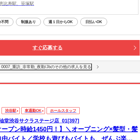
恵比寿駅、笹塚駅
齢不問
制服あり
週１日からOK
日払いOK
すぐ応募する
007_重訪_非常勤_夜勤/Jbのその他の求人を見る
渋谷駅
車通勤OK
ホールスタッフ
油堂渋谷サクラステージ店_01[397]
オープン時給1450円！】＼オープニング×髪型・髪
自由バイト／学校も遊びもバイトも、ぜんぶ楽し