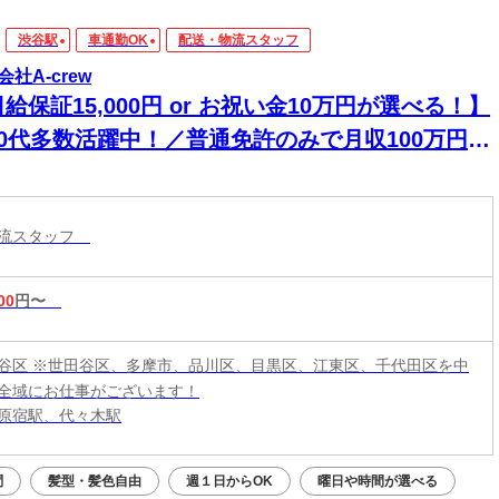
渋谷駅
車通勤OK
配送・物流スタッフ
会社A-crew
給保証15,000円 or お祝い金10万円が選べる！】
30代多数活躍中！／普通免許のみで月収100万円超
も可！《未経験から始める軽貨物配送ドライバ
》
物流スタッフ
00
円〜
谷区 ※世田谷区、多摩市、品川区、目黒区、江東区、千代田区を中
全域にお仕事がございます！
原宿駅、代々木駅
問
髪型・髪色自由
週１日からOK
曜日や時間が選べる