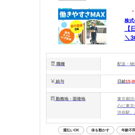
株式
【日
＼
え
ー
職種
配送・
給与
日給
15,0
勤務地・面接地
東京都渋
心に東京
渋谷駅、
週払いOK
体を動かす
年齢不