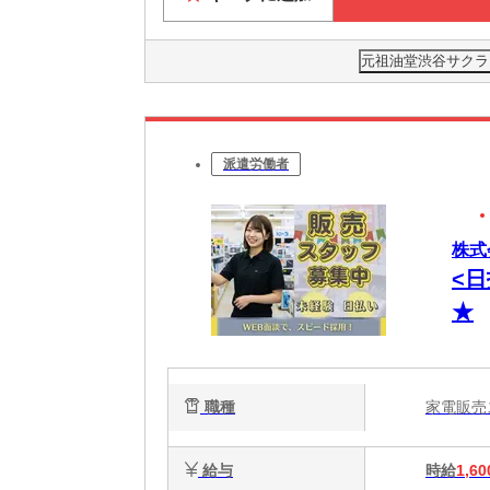
元祖油堂渋谷サクラス
派遣労働者
株式会
<
★
職種
家電販
給与
時給
1,60