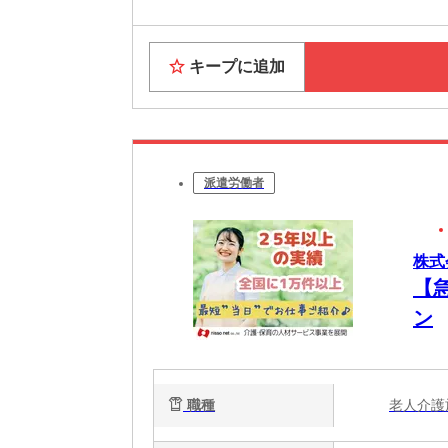
キープに追加
派遣労働者
株式
【
ン
職種
老人介