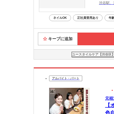
渋谷駅、
ネイルOK
正社員登用あり
年
キープに追加
ユースタイルケア【渋谷区】0
アルバイト・パート
元祖
【
色