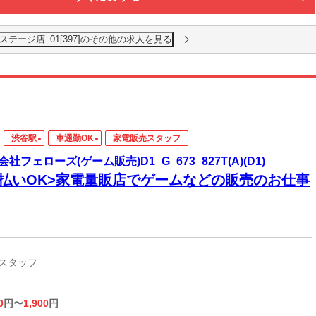
テージ店_01[397]のその他の求人を見る
渋谷駅
車通勤OK
家電販売スタッフ
社フェローズ(ゲーム販売)D1_G_673_827T(A)(D1)
日払いOK>家電量販店でゲームなどの販売のお仕事
売スタッフ
0
円〜
1,900
円