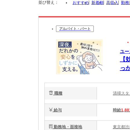
並び替え：
おすすめ
新着順
高収入
勤務
アルバイト・パート
ユー
【
っ
能
静
職種
清掃ス
給与
時給
1,88
勤務地・面接地
東京都渋