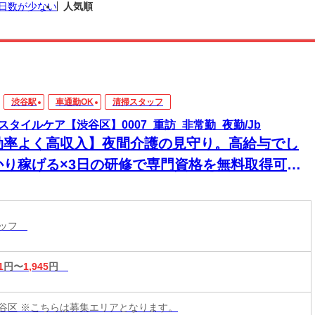
日数が少ない
人気順
渋谷駅
車通勤OK
清掃スタッフ
スタイルケア【渋谷区】0007_重訪_非常勤_夜勤/Jb
効率よく高収入】夜間介護の見守り。高給与でし
かり稼げる×3日の研修で専門資格を無料取得可
！1対1の訪問だから人間関係のストレスもなく、
かに働けます
タッフ
1
円〜
1,945
円
谷区 ※こちらは募集エリアとなります。