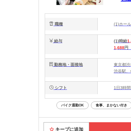
も
OK
職種
(1)ホ
給与
(1)時給
1
1,688
円
勤務地・面接地
東京都渋
渋谷駅、
シフト
1日3時間
バイク通勤OK
食事、まかない付き
キープに追加