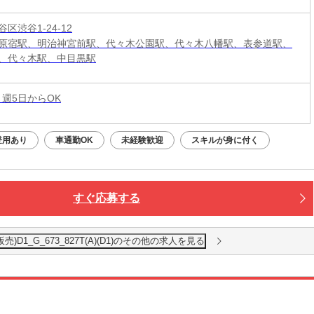
区渋谷1-24-12
原宿駅、明治神宮前駅、代々木公園駅、代々木八幡駅、表参道駅、
、代々木駅、中目黒駅
 週5日からOK
登用あり
車通勤OK
未経験歓迎
スキルが身に付く
すぐ応募する
D1_G_673_827T(A)(D1)のその他の求人を見る