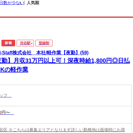
日数が少ない
人気順
新着
渋谷駅
登録制
I-Staff株式会社 本社/軽作業【夜勤】(59)
勤】月収31万円以上可！深夜時給1,800円◎日払
OKの軽作業
タッフ
0
円〜
谷区 ※こちらは募集エリアとなります詳しい勤務地は面接時にお尋