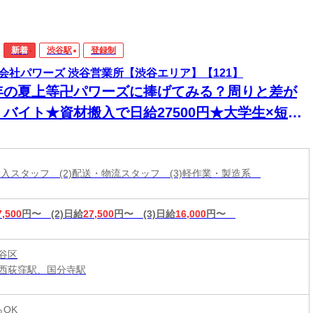
新着
渋谷駅
登録制
会社パワーズ 渋谷営業所【渋谷エリア】【121】
年の夏上等卍パワーズに捧げてみる？周りと差が
くバイト★資材搬入で日給27500円★大学生×短期
K◎オープンニング！
材搬入スタッフ (2)配送・物流スタッフ (3)軽作業・製造系
7,500
円〜
(2)日給
27,500
円〜
(3)日給
16,000
円〜
谷区
西荻窪駅、国分寺駅
らOK