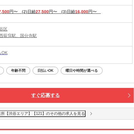
7,500
円〜
(2)日給
27,500
円〜
(3)日給
16,000
円〜
谷区
西荻窪駅、国分寺駅
らOK
年齢不問
日払いOK
曜日や時間が選べる
すぐ応募する
業所【渋谷エリア】【121】のその他の求人を見る