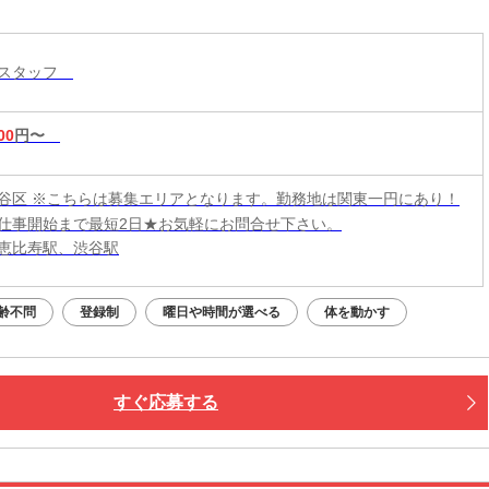
トスタッフ
00
円〜
谷区 ※こちらは募集エリアとなります。勤務地は関東一円にあり！
仕事開始まで最短2日★お気軽にお問合せ下さい。
恵比寿駅、渋谷駅
齢不問
登録制
曜日や時間が選べる
体を動かす
すぐ応募する