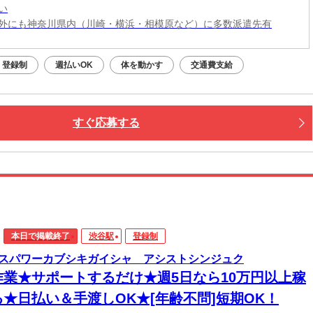
い
外にも神奈川県内（川崎・横浜・相模原など）に多数派遣先有
登録制
週払いOK
体を動かす
交通費支給
すぐ応募する
本日で掲載終了
渋谷駅
登録制
スパワーカブシキガイシャ アシストシンジュク
作業★サポートするだけ★週5日なら10万円以上稼
る★日払い＆手渡しOK★[年齢不問]短期OK！