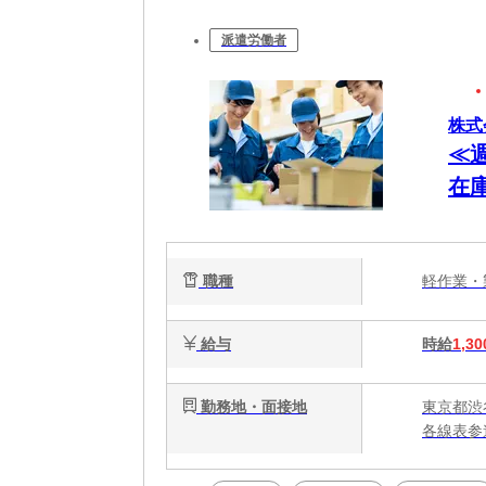
派遣労働者
株式
≪
在
職種
軽作業
給与
時給
1,30
勤務地・面接地
東京都渋
各線表参