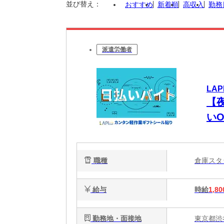
並び替え：
おすすめ
新着順
高収入
勤務
派遣労働者
LAP
【夜
い
職種
倉庫ス
給与
時給
1,80
勤務地・面接地
東京都渋