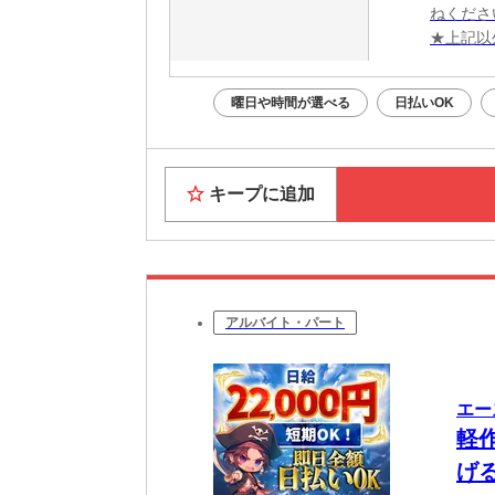
ねくださ
★上記以
曜日や時間が選べる
日払いOK
キープに追加
アルバイト・パート
エー
軽
げ