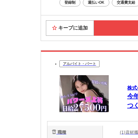
登録制
週払いOK
交通費支給
キープに追加
アルバイト・パート
株式
今
つ
O
職種
(1)資