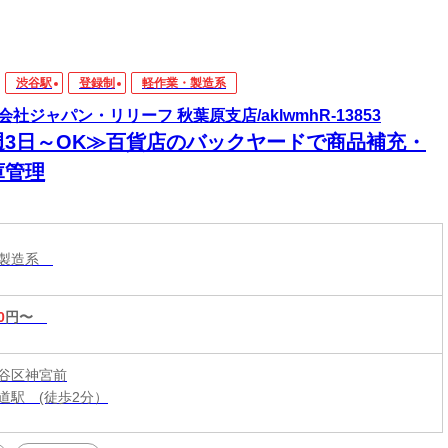
渋谷駅
登録制
軽作業・製造系
会社ジャパン・リリーフ 秋葉原支店/aklwmhR-13853
週3日～OK≫百貨店のバックヤードで商品補充・
庫管理
・製造系
0
円〜
谷区神宮前
道駅 (徒歩2分）