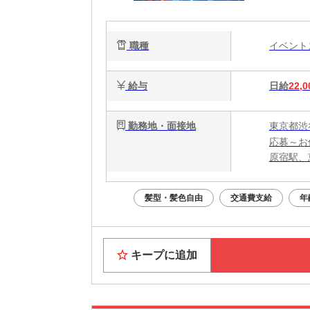
職種
イベン
給与
日給
22,0
勤務地・面接地
東京都渋
応募～お
原宿駅、
髪型・髪色自由
交通費支給
年
キープに追加