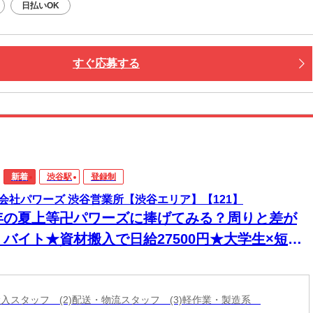
日払いOK
すぐ応募する
新着
渋谷駅
登録制
会社パワーズ 渋谷営業所【渋谷エリア】【121】
年の夏上等卍パワーズに捧げてみる？周りと差が
くバイト★資材搬入で日給27500円★大学生×短期
K◎オープンニング！
材搬入スタッフ (2)配送・物流スタッフ (3)軽作業・製造系