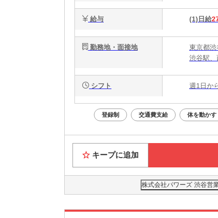
給与
(1)日給
2
勤務地・面接地
東京都渋
渋谷駅、
シフト
週1日か
登録制
交通費支給
体を動かす
キープに追加
株式会社パワーズ 渋谷営