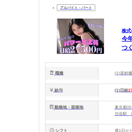
アルバイト・パート
株式
今
つ
O
職種
(1)資
給与
(1)日給
2
勤務地・面接地
東京都渋
渋谷駅、
シフト
週1日か