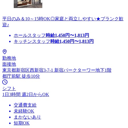
平日のみ＆10～15時OK◎家庭と両立しやすい★ブランク歓
迎♪
ホールスタッフ
時給
1,450
円〜
1,813
円
キッチンスタッフ
時給
1,450
円〜
1,813
円
勤務地
面接地
東京都新宿区西新宿3-7-1 新宿パークターワー地下1階
都庁前駅 徒歩10分
シフト
1日3時間 週2日からOK
交通費支給
未経験OK
まかないあり
短期OK