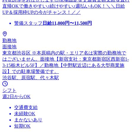
直帰OKで働きやすい♪続けやすい♪週払いもOK！＼＼日給
UP＆採用枠UPの今がチャンス！／／
警備スタッフ
日給
11,000
円〜
11,500
円
勤務地
面接地
東京都渋谷区 ※本原稿内の駅・エリア名は実際の勤務地で
はございません。面接地【新宿支社：東京都新宿区西新宿1-
3-15栃木ビル5F】／勤務地【中野駅近辺にある大型商業施
設】での駐車場警備です。
渋谷駅、原宿駅、代々木駅
シフト
週2日からOK
交通費支給
未経験OK
まかないあり
短期OK