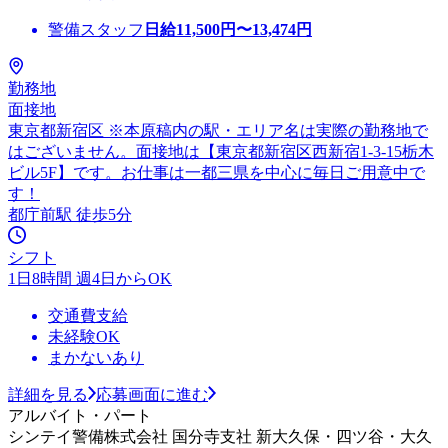
警備スタッフ
日給
11,500
円〜
13,474
円
勤務地
面接地
東京都新宿区 ※本原稿内の駅・エリア名は実際の勤務地で
はございません。面接地は【東京都新宿区西新宿1-3-15栃木
ビル5F】です。お仕事は一都三県を中心に毎日ご用意中で
す！
都庁前駅 徒歩5分
シフト
1日8時間 週4日からOK
交通費支給
未経験OK
まかないあり
詳細を見る
応募画面に進む
アルバイト・パート
シンテイ警備株式会社 国分寺支社 新大久保・四ツ谷・大久