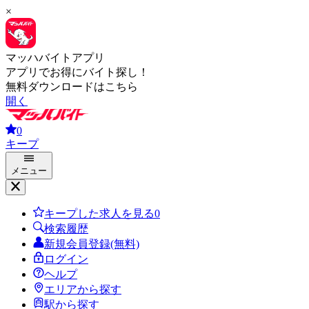
×
マッハバイトアプリ
アプリでお得にバイト探し！
無料ダウンロードはこちら
開く
0
キープ
メニュー
キープした求人を見る
0
検索履歴
新規会員登録(無料)
ログイン
ヘルプ
エリアから探す
駅から探す