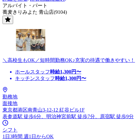
アルバイト・パート
蕎麦きりみよた 青山店(9104)
＼高校生もOK／短時間勤務OK♪充実の待遇で働きやすい！
ホールスタッフ
時給
1,300
円〜
キッチンスタッフ
時給
1,300
円〜
勤務地
面接地
東京都港区南青山3-12-12 紅谷ビル1F
表参道駅 徒歩6分、明治神宮前駅 徒歩7分、原宿駅 徒歩9分
シフト
1日3時間 週1日からOK