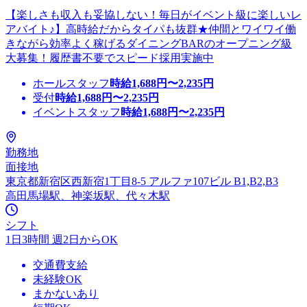
【楽しさも収入も妥協しない！毎日がイベント級に楽しいレ
アバイト♪】高時給だからタイパも抜群★仲間とワイワイ働
きながら効率よく稼げるダイニングBARのオープニング級
大募集！履歴書不要でスピード採用実施中
ホールスタッフ
時給
1,688
円〜
2,235
円
受付
時給
1,688
円〜
2,235
円
イベントスタッフ
時給
1,688
円〜
2,235
円
勤務地
面接地
東京都新宿区西新宿1丁目8-5 アルファ107ビル B1,B2,B3
高田馬場駅、神楽坂駅、代々木駅
シフト
1日3時間 週2日からOK
交通費支給
未経験OK
まかないあり