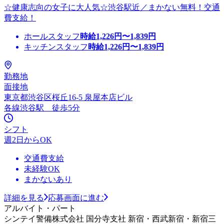
☆健康志向の女子に大人気☆渋谷駅近／まかない無料！交通
費支給！
ホールスタッフ
時給
1,226
円〜
1,839
円
キッチンスタッフ
時給
1,226
円〜
1,839
円
勤務地
面接地
東京都渋谷区桜丘16-5 泉屋本店ビル
各線渋谷駅 徒歩5分
シフト
週2日からOK
交通費支給
未経験OK
まかないあり
詳細を見る
応募画面に進む
アルバイト・パート
シンテイ警備株式会社 国分寺支社 新宿・西武新宿・新宿三