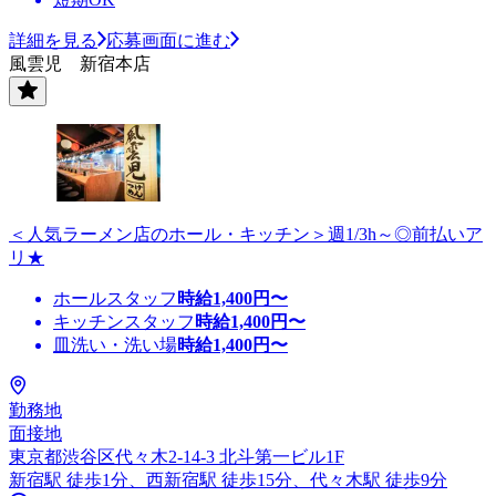
詳細を見る
応募画面に進む
風雲児 新宿本店
＜人気ラーメン店のホール・キッチン＞週1/3h～◎前払いア
リ★
ホールスタッフ
時給
1,400
円〜
キッチンスタッフ
時給
1,400
円〜
皿洗い・洗い場
時給
1,400
円〜
勤務地
面接地
東京都渋谷区代々木2-14-3 北斗第一ビル1F
新宿駅 徒歩1分、西新宿駅 徒歩15分、代々木駅 徒歩9分