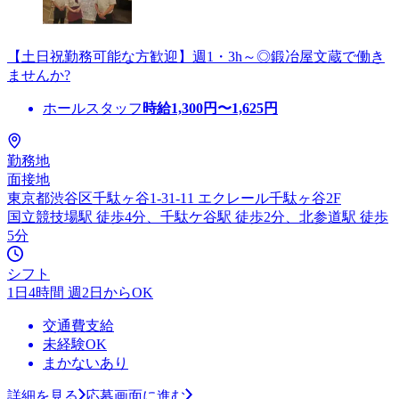
【土日祝勤務可能な方歓迎】週1・3h～◎鍛冶屋文蔵で働き
ませんか?
ホールスタッフ
時給
1,300
円〜
1,625
円
勤務地
面接地
東京都渋谷区千駄ヶ谷1-31-11 エクレール千駄ヶ谷2F
国立競技場駅 徒歩4分、千駄ケ谷駅 徒歩2分、北参道駅 徒歩
5分
シフト
1日4時間 週2日からOK
交通費支給
未経験OK
まかないあり
詳細を見る
応募画面に進む