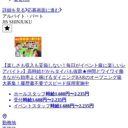
詳細を見る
応募画面に進む
アルバイト・パート
JIS SHINJUKU
【楽しさも収入も妥協しない！毎日がイベント級に楽しいレ
アバイト♪】高時給だからタイパも抜群★仲間とワイワイ働
きながら効率よく稼げるダイニングBARのオープニング級
大募集！履歴書不要でスピード採用実施中
ホールスタッフ
時給
1,688
円〜
2,235
円
受付
時給
1,688
円〜
2,235
円
イベントスタッフ
時給
1,688
円〜
2,235
円
勤務地