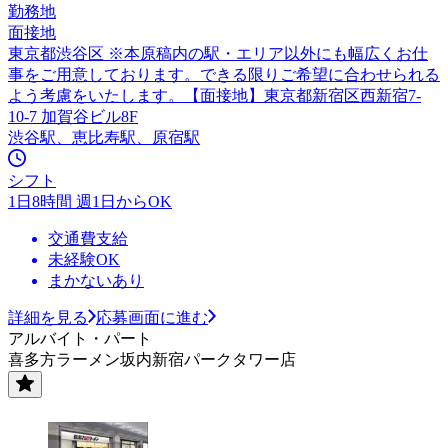
勤務地
面接地
東京都渋谷区 ※本原稿内の駅・エリア以外にも幅広くお仕
事をご用意しております。できる限りご希望に合わせられる
よう考慮をいたします。【面接地】東京都新宿区西新宿7-
10-7 加賀谷ビル8F
渋谷駅、恵比寿駅、原宿駅
シフト
1日8時間 週1日からOK
交通費支給
未経験OK
まかないあり
詳細を見る
応募画面に進む
アルバイト・パート
喜多方ラーメン坂内新宿パークタワー店