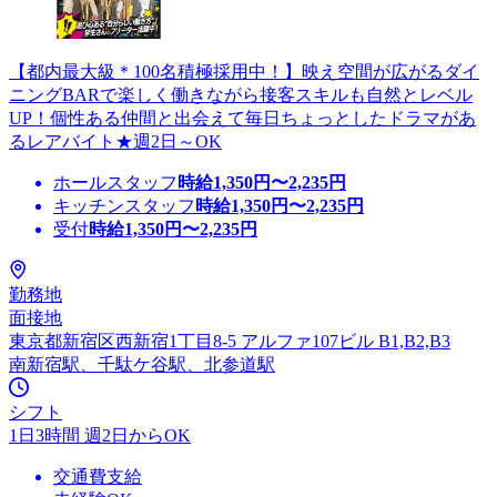
【都内最大級＊100名積極採用中！】映え空間が広がるダイ
ニングBARで楽しく働きながら接客スキルも自然とレベル
UP！個性ある仲間と出会えて毎日ちょっとしたドラマがあ
るレアバイト★週2日～OK
ホールスタッフ
時給
1,350
円〜
2,235
円
キッチンスタッフ
時給
1,350
円〜
2,235
円
受付
時給
1,350
円〜
2,235
円
勤務地
面接地
東京都新宿区西新宿1丁目8-5 アルファ107ビル B1,B2,B3
南新宿駅、千駄ケ谷駅、北参道駅
シフト
1日3時間 週2日からOK
交通費支給