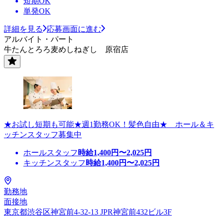
短期OK
単発OK
詳細を見る
応募画面に進む
アルバイト・パート
牛たんとろろ麦めしねぎし 原宿店
★お試し短期も可能★週1勤務OK！髪色自由★ ホール＆キ
ッチンスタッフ募集中
ホールスタッフ
時給
1,400
円〜
2,025
円
キッチンスタッフ
時給
1,400
円〜
2,025
円
勤務地
面接地
東京都渋谷区神宮前4-32-13 JPR神宮前432ビル3F