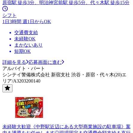
原宿駅 徒歩3分、明治神宮前駅 徒歩5分、代々木駅 徒歩15分
シフト
1日3時間 週1日からOK
交通費支給
未経験OK
まかないあり
短期OK
詳細を見る
応募画面に進む
アルバイト・パート
シンテイ警備株式会社 新宿支社 渋谷・原宿・代々木(20)エ
リア/A3203200140
未経験大歓迎《中野駅近辺にある大型商業施設の駐車場》案
内＆誘導をお任せします◎現場固定＆交通費全額支給＆直行