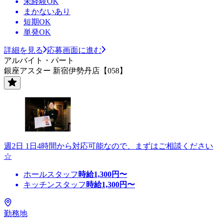
未経験OK
まかないあり
短期OK
単発OK
詳細を見る
応募画面に進む
アルバイト・パート
銀座アスター 新宿伊勢丹店【058】
週2日 1日4時間から対応可能なので、まずはご相談ください
☆
ホールスタッフ
時給
1,300
円〜
キッチンスタッフ
時給
1,300
円〜
勤務地