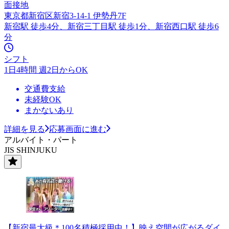
面接地
東京都新宿区新宿3-14-1 伊勢丹7F
新宿駅 徒歩4分、新宿三丁目駅 徒歩1分、新宿西口駅 徒歩6
分
シフト
1日4時間 週2日からOK
交通費支給
未経験OK
まかないあり
詳細を見る
応募画面に進む
アルバイト・パート
JIS SHINJUKU
【新宿最大級＊100名積極採用中！】映え空間が広がるダイ