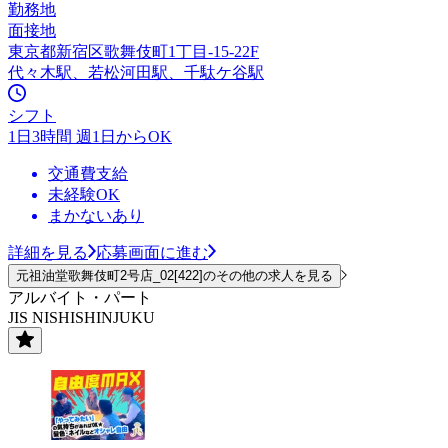
勤務地
面接地
東京都新宿区歌舞伎町1丁目-15-22F
代々木駅、若松河田駅、千駄ケ谷駅
シフト
1日3時間 週1日からOK
交通費支給
未経験OK
まかないあり
詳細を見る
応募画面に進む
元祖油堂歌舞伎町2号店_02[422]のその他の求人を見る
アルバイト・パート
JIS NISHISHINJUKU