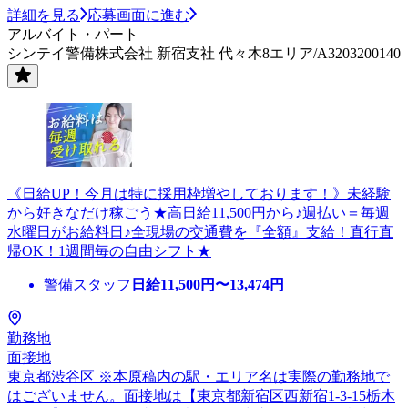
詳細を見る
応募画面に進む
アルバイト・パート
シンテイ警備株式会社 新宿支社 代々木8エリア/A3203200140
《日給UP！今月は特に採用枠増やしております！》未経験
から好きなだけ稼ごう★高日給11,500円から♪週払い＝毎週
水曜日がお給料日♪全現場の交通費を『全額』支給！直行直
帰OK！1週間毎の自由シフト★
警備スタッフ
日給
11,500
円〜
13,474
円
勤務地
面接地
東京都渋谷区 ※本原稿内の駅・エリア名は実際の勤務地で
はございません。面接地は【東京都新宿区西新宿1-3-15栃木