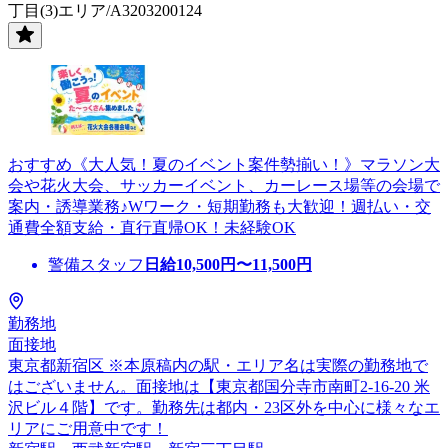
丁目(3)エリア/A3203200124
おすすめ《大人気！夏のイベント案件勢揃い！》マラソン大
会や花火大会、サッカーイベント、カーレース場等の会場で
案内・誘導業務♪Wワーク・短期勤務も大歓迎！週払い・交
通費全額支給・直行直帰OK！未経験OK
警備スタッフ
日給
10,500
円〜
11,500
円
勤務地
面接地
東京都新宿区 ※本原稿内の駅・エリア名は実際の勤務地で
はございません。面接地は【東京都国分寺市南町2-16-20 米
沢ビル４階】です。勤務先は都内・23区外を中心に様々なエ
リアにご用意中です！