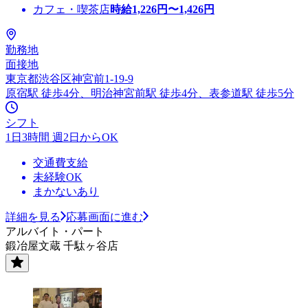
カフェ・喫茶店
時給
1,226
円〜
1,426
円
勤務地
面接地
東京都渋谷区神宮前1-19-9
原宿駅 徒歩4分、明治神宮前駅 徒歩4分、表参道駅 徒歩5分
シフト
1日3時間 週2日からOK
交通費支給
未経験OK
まかないあり
詳細を見る
応募画面に進む
アルバイト・パート
鍛冶屋文蔵 千駄ヶ谷店