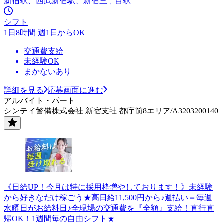
新宿駅、西武新宿駅、新宿三丁目駅
シフト
1日8時間 週1日からOK
交通費支給
未経験OK
まかないあり
詳細を見る
応募画面に進む
アルバイト・パート
シンテイ警備株式会社 新宿支社 都庁前8エリア/A3203200140
《日給UP！今月は特に採用枠増やしております！》未経験
から好きなだけ稼ごう★高日給11,500円から♪週払い＝毎週
水曜日がお給料日♪全現場の交通費を『全額』支給！直行直
帰OK！1週間毎の自由シフト★