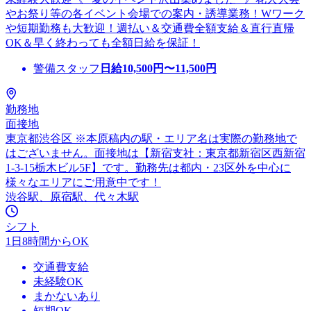
やお祭り等の各イベント会場での案内・誘導業務！Wワーク
や短期勤務も大歓迎！週払い＆交通費全額支給＆直行直帰
OK＆早く終わっても全額日給を保証！
警備スタッフ
日給
10,500
円〜
11,500
円
勤務地
面接地
東京都渋谷区 ※本原稿内の駅・エリア名は実際の勤務地で
はございません。面接地は【新宿支社：東京都新宿区西新宿
1-3-15栃木ビル5F】です。勤務先は都内・23区外を中心に
様々なエリアにご用意中です！
渋谷駅、原宿駅、代々木駅
シフト
1日8時間からOK
交通費支給
未経験OK
まかないあり
短期OK