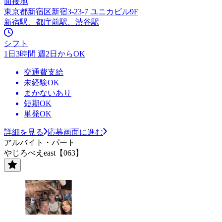
面接地
東京都新宿区新宿3-23-7 ユニカビル9F
新宿駅、都庁前駅、渋谷駅
シフト
1日3時間 週2日からOK
交通費支給
未経験OK
まかないあり
短期OK
単発OK
詳細を見る
応募画面に進む
アルバイト・パート
やじろべえeast【063】