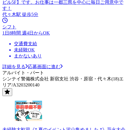
ビル5F】です。お仕事は一都三県を中心に毎日ご用意中で
す！
代々木駅 徒歩5分
シフト
1日8時間 週4日からOK
交通費支給
未経験OK
まかないあり
詳細を見る
応募画面に進む
アルバイト・パート
シンテイ警備株式会社 新宿支社 渋谷・原宿・代々木(18)エ
リア/A3203200140
未経験大歓迎《* 夏のイベント沢山集めました *》花火大会