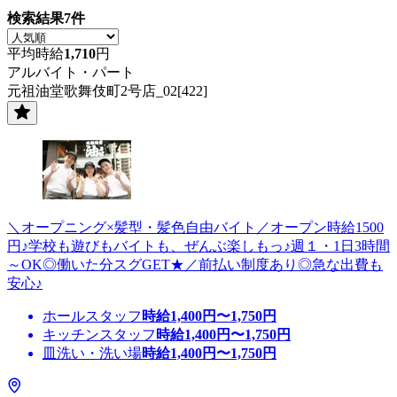
検索結果
7
件
平均時給
1,710
円
アルバイト・パート
元祖油堂歌舞伎町2号店_02[422]
＼オープニング×髪型・髪色自由バイト／オープン時給1500
円♪学校も遊びもバイトも、ぜんぶ楽しもっ♪週１・1日3時間
～OK◎働いた分スグGET★／前払い制度あり◎急な出費も
安心♪
ホールスタッフ
時給
1,400
円〜
1,750
円
キッチンスタッフ
時給
1,400
円〜
1,750
円
皿洗い・洗い場
時給
1,400
円〜
1,750
円