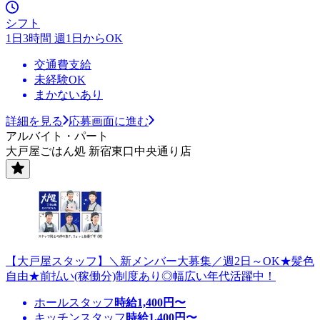
シフト
1日3時間 週1日からOK
交通費支給
未経験OK
まかないあり
詳細を見る
応募画面に進む
アルバイト・パート
大戸屋ごはん処 新宿東口中央通り店
【大戸屋スタッフ】＼新メンバー大募集／週2日～OK★髪色
自由★前払い(稼働分)制度あり◎幅広い年代活躍中！
ホールスタッフ
時給
1,400
円〜
キッチンスタッフ
時給
1,400
円〜