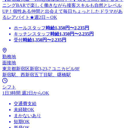
ニングBARで楽しく働きながら接客スキルも自然とレベル
UP！個性ある仲間と出会えて毎日ちょっとしたドラマがあ
るレアバイト★週2日～OK
ホールスタッフ
時給
1,350
円〜
2,235
円
キッチンスタッフ
時給
1,350
円〜
2,235
円
受付
時給
1,350
円〜
2,235
円
勤務地
面接地
東京都新宿区新宿3-23-7 ユニカビル9F
新宿駅、西新宿五丁目駅、曙橋駅
シフト
1日3時間 週2日からOK
交通費支給
未経験OK
まかないあり
短期OK
単発OK