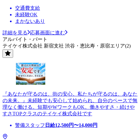
交通費支給
未経験OK
まかないあり
詳細を見る
応募画面に進む
アルバイト・パート
テイケイ株式会社 新宿支社 渋谷・恵比寿・原宿エリア(2)
『あなたが守るのは、街の安心。私たちが守るのは、あなた
の未来。』未経験でも安心して始められ、自分のペースで無
理なく働ける。短期やWワークもOK。働きやすさ・続けや
すさTOPクラスのテイケイ株式会社です
警備スタッフ
日給
12,500
円〜
14,000
円