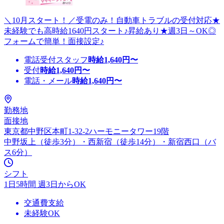
＼10月スタート！／受電のみ！自動車トラブルの受付対応★
未経験でも高時給1640円スタート♪昇給あり★週3日～OK◎
フォームで簡単！面接設定♪
電話受付スタッフ
時給
1,640
円〜
受付
時給
1,640
円〜
電話・メール
時給
1,640
円〜
勤務地
面接地
東京都中野区本町1-32-2ハーモニータワー19階
中野坂上（徒歩3分）・西新宿（徒歩14分）・新宿西口（バ
ス6分）
シフト
1日5時間 週3日からOK
交通費支給
未経験OK