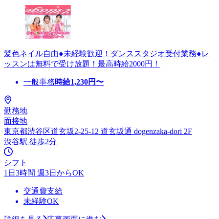
髪色ネイル自由●未経験歓迎！ダンススタジオ受付業務●レ
ッスンは無料で受け放題！最高時給2000円！
一般事務
時給
1,230
円〜
勤務地
面接地
東京都渋谷区道玄坂2-25-12 道玄坂通 dogenzaka-dori 2F
渋谷駅 徒歩2分
シフト
1日3時間 週3日からOK
交通費支給
未経験OK