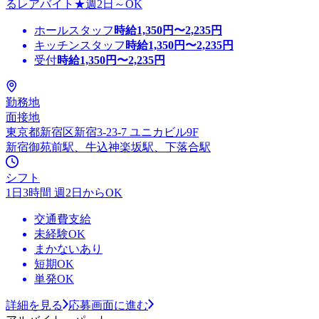
るレアバイト★週2日～OK
ホールスタッフ
時給
1,350
円〜
2,235
円
キッチンスタッフ
時給
1,350
円〜
2,235
円
受付
時給
1,350
円〜
2,235
円
勤務地
面接地
東京都新宿区新宿3-23-7 ユニカビル9F
新宿御苑前駅、牛込神楽坂駅、下落合駅
シフト
1日3時間 週2日からOK
交通費支給
未経験OK
まかないあり
短期OK
単発OK
詳細を見る
応募画面に進む