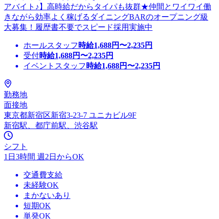
アバイト♪】高時給だからタイパも抜群★仲間とワイワイ働
きながら効率よく稼げるダイニングBARのオープニング級
大募集！履歴書不要でスピード採用実施中
ホールスタッフ
時給
1,688
円〜
2,235
円
受付
時給
1,688
円〜
2,235
円
イベントスタッフ
時給
1,688
円〜
2,235
円
勤務地
面接地
東京都新宿区新宿3-23-7 ユニカビル9F
新宿駅、都庁前駅、渋谷駅
シフト
1日3時間 週2日からOK
交通費支給
未経験OK
まかないあり
短期OK
単発OK