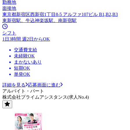
勤務地
面接地
東京都新宿区西新宿1丁目8-5 アルファ107ビル B1,B2,B3
東新宿駅、牛込神楽坂駅、南新宿駅
シフト
1日3時間 週2日からOK
交通費支給
未経験OK
まかないあり
短期OK
単発OK
詳細を見る
応募画面に進む
アルバイト・パート
株式会社プライムアシスタンス(求人No.4)