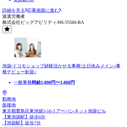
詳細を見る
応募画面に進む
派遣労働者
株式会社ビッグアビリティ/H6-55560-BA
池袋/ドコモショップ経験活かせる事務!土日休みメイン♪事
務デビュー歓迎♪
一般事務
時給
1,800
円〜
1,860
円
勤務地
面接地
東京都豊島区東池袋3-16-3 アーバンネット池袋ビル
【東池袋駅】徒歩6分
【池袋駅】徒歩7分