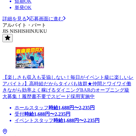
短期OK
単発OK
詳細を見る
応募画面に進む
アルバイト・パート
JIS NISHISHINJUKU
【楽しさも収入も妥協しない！毎日がイベント級に楽しいレ
アバイト♪】高時給だからタイパも抜群★仲間とワイワイ働
きながら効率よく稼げるダイニングBARのオープニング級
大募集！履歴書不要でスピード採用実施中
ホールスタッフ
時給
1,688
円〜
2,235
円
受付
時給
1,688
円〜
2,235
円
イベントスタッフ
時給
1,688
円〜
2,235
円