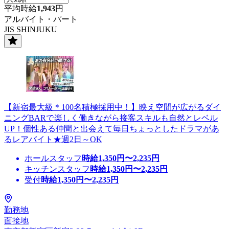
平均時給
1,943
円
アルバイト・パート
JIS SHINJUKU
【新宿最大級＊100名積極採用中！】映え空間が広がるダイ
ニングBARで楽しく働きながら接客スキルも自然とレベル
UP！個性ある仲間と出会えて毎日ちょっとしたドラマがあ
るレアバイト★週2日～OK
ホールスタッフ
時給
1,350
円〜
2,235
円
キッチンスタッフ
時給
1,350
円〜
2,235
円
受付
時給
1,350
円〜
2,235
円
勤務地
面接地