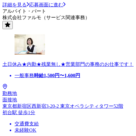
詳細を見る
応募画面に進む
アルバイト・パート
株式会社ファルモ（サービス関連事務）
土日休み★内勤★残業無し★営業部門の事務のお仕事です！
一般事務
時給
1,500
円〜
1,600
円
勤務地
面接地
東京都新宿区西新宿3-20-2 東京オペラシティタワー52階
初台駅 徒歩1分
交通費支給
未経験OK