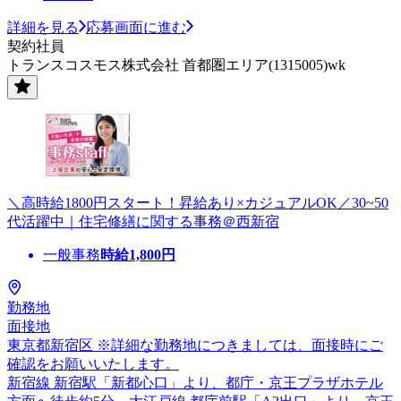
詳細を見る
応募画面に進む
契約社員
トランスコスモス株式会社 首都圏エリア(1315005)wk
＼高時給1800円スタート！昇給あり×カジュアルOK／30~50
代活躍中｜住宅修繕に関する事務＠西新宿
一般事務
時給
1,800
円
勤務地
面接地
東京都新宿区 ※詳細な勤務地につきましては、面接時にご
確認をお願いいたします。
新宿線 新宿駅「新都心口」より、都庁・京王プラザホテル