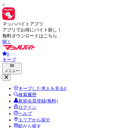
×
マッハバイトアプリ
アプリでお得にバイト探し！
無料ダウンロードはこちら
開く
0
キープ
メニュー
キープした求人を見る
0
検索履歴
新規会員登録(無料)
ログイン
ヘルプ
エリアから探す
駅から探す