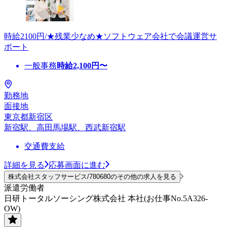
時給2100円/★残業少なめ★ソフトウェア会社で会議運営サ
ポート
一般事務
時給
2,100
円〜
勤務地
面接地
東京都新宿区
新宿駅、高田馬場駅、西武新宿駅
交通費支給
詳細を見る
応募画面に進む
株式会社スタッフサービス/780680のその他の求人を見る
派遣労働者
日研トータルソーシング株式会社 本社(お仕事No.5A326-
OW)