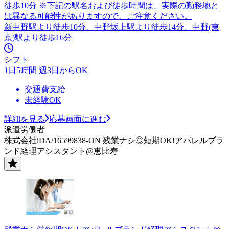
徒歩10分 ※下記の駅名および徒歩時間は、実際の勤務地と
は異なる可能性がありますので、ご注意ください。
新中野駅より徒歩10分、中野坂上駅より徒歩14分、中野(東
京)駅より徒歩16分
シフト
1日5時間 週3日からOK
交通費支給
未経験OK
詳細を見る
応募画面に進む
派遣労働者
株式会社iDA/16599838-ON 残業ナシ◎短期OK!アパレルブラ
ンド経理アシスタント@恵比寿