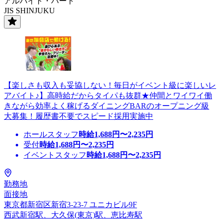
アルバイト・パート
JIS SHINJUKU
【楽しさも収入も妥協しない！毎日がイベント級に楽しいレ
アバイト♪】高時給だからタイパも抜群★仲間とワイワイ働
きながら効率よく稼げるダイニングBARのオープニング級
大募集！履歴書不要でスピード採用実施中
ホールスタッフ
時給
1,688
円〜
2,235
円
受付
時給
1,688
円〜
2,235
円
イベントスタッフ
時給
1,688
円〜
2,235
円
勤務地
面接地
東京都新宿区新宿3-23-7 ユニカビル9F
西武新宿駅、大久保(東京)駅、恵比寿駅