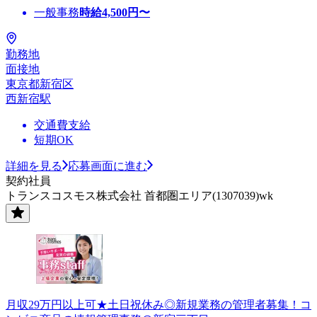
一般事務
時給
4,500
円〜
勤務地
面接地
東京都新宿区
西新宿駅
交通費支給
短期OK
詳細を見る
応募画面に進む
契約社員
トランスコスモス株式会社 首都圏エリア(1307039)wk
月収29万円以上可★土日祝休み◎新規業務の管理者募集！コ