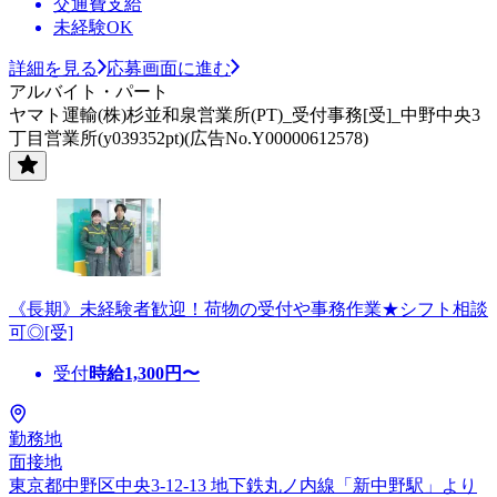
交通費支給
未経験OK
詳細を見る
応募画面に進む
アルバイト・パート
ヤマト運輸(株)杉並和泉営業所(PT)_受付事務[受]_中野中央3
丁目営業所(y039352pt)(広告No.Y00000612578)
《長期》未経験者歓迎！荷物の受付や事務作業★シフト相談
可◎[受]
受付
時給
1,300
円〜
勤務地
面接地
東京都中野区中央3-12-13 地下鉄丸ノ内線「新中野駅」より