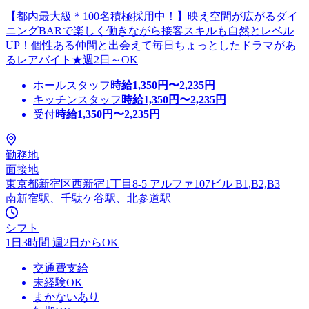
【都内最大級＊100名積極採用中！】映え空間が広がるダイ
ニングBARで楽しく働きながら接客スキルも自然とレベル
UP！個性ある仲間と出会えて毎日ちょっとしたドラマがあ
るレアバイト★週2日～OK
ホールスタッフ
時給
1,350
円〜
2,235
円
キッチンスタッフ
時給
1,350
円〜
2,235
円
受付
時給
1,350
円〜
2,235
円
勤務地
面接地
東京都新宿区西新宿1丁目8-5 アルファ107ビル B1,B2,B3
南新宿駅、千駄ケ谷駅、北参道駅
シフト
1日3時間 週2日からOK
交通費支給
未経験OK
まかないあり