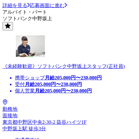
詳細を見る
応募画面に進む
アルバイト・パート
ソフトバンク中野坂上
《未経験歓迎》ソフトバンク中野坂上スタッフ(正社員)
携帯ショップ
月給
205,000
円〜
230,000
円
受付
月給
205,000
円〜
230,000
円
個人営業
月給
205,000
円〜
230,000
円
勤務地
面接地
東京都中野区中央2-30-2 益谷ハイツ1F
中野坂上駅 徒歩3分