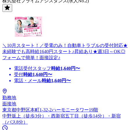
株式会社プライムアシスタンス(求人No.2)
＼10月スタート！／受電のみ！自動車トラブルの受付対応★
未経験でも高時給1640円スタート♪昇給あり★週3日～OK◎
フォームで簡単！面接設定♪
電話受付スタッフ
時給
1,640
円〜
受付
時給
1,640
円〜
電話・メール
時給
1,640
円〜
勤務地
面接地
東京都中野区本町1-32-2ハーモニータワー19階
中野坂上（徒歩3分）・西新宿五丁目（徒歩14分）・新宿
（バス8分）