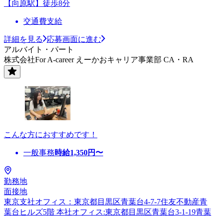
【向原駅】徒歩8分
交通費支給
詳細を見る
応募画面に進む
アルバイト・パート
株式会社For A-career えーかおキャリア事業部 CA・RA
こんな方におすすめです！
一般事務
時給
1,350
円〜
勤務地
面接地
東京支社オフィス：東京都目黒区青葉台4-7-7住友不動産青
葉台ヒルズ5階 本社オフィス:東京都目黒区青葉台3-1-19青葉