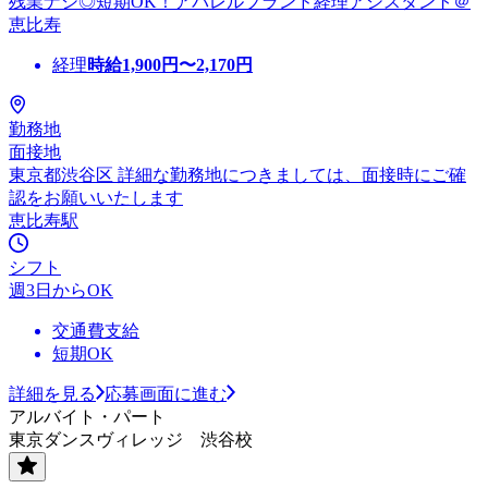
残業ナシ◎短期OK！アパレルブランド経理アシスタント＠
恵比寿
経理
時給
1,900
円〜
2,170
円
勤務地
面接地
東京都渋谷区 詳細な勤務地につきましては、面接時にご確
認をお願いいたします
恵比寿駅
シフト
週3日からOK
交通費支給
短期OK
詳細を見る
応募画面に進む
アルバイト・パート
東京ダンスヴィレッジ 渋谷校