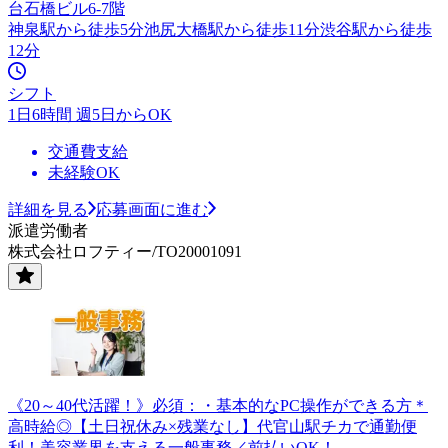
台石橋ビル6-7階
神泉駅から徒歩5分池尻大橋駅から徒歩11分渋谷駅から徒歩
12分
シフト
1日6時間 週5日からOK
交通費支給
未経験OK
詳細を見る
応募画面に進む
派遣労働者
株式会社ロフティー/TO20001091
《20～40代活躍！》必須：・基本的なPC操作ができる方＊
高時給◎【土日祝休み×残業なし】代官山駅チカで通勤便
利！美容業界を支える一般事務／前払いOK！