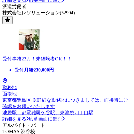
詳細を見る
応募画面に進む
派遣労働者
株式会社レソリューション(52994)
受付事務23万！未経験者OK！！
受付
月給
230,000
円
勤務地
面接地
東京都豊島区 ※詳細な勤務地につきましては、面接時にご
確認をお願いいたします
池袋駅、都電雑司ケ谷駅、東池袋四丁目駅
詳細を見る
応募画面に進む
アルバイト・パート
TOMAS 渋谷校