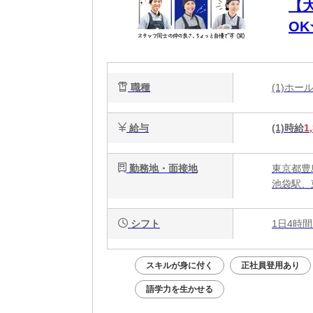
【
O
代
職種
(1)ホ
給与
(1)時給
1
勤務地・面接地
東京都豊島
池袋駅、
シフト
1日4時間
スキルが身に付く
正社員登用あり
語学力を生かせる