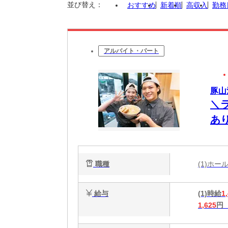
並び替え：
おすすめ
新着順
高収入
勤務
アルバイト・パート
豚山
＼
あ
の
職種
(1)ホ
給与
(1)時給
1
1,625
円