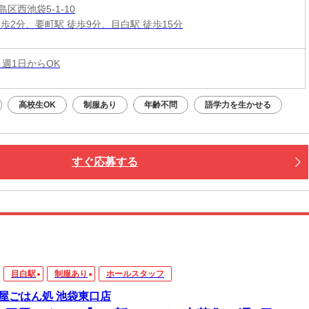
区西池袋5-1-10
徒歩2分、要町駅 徒歩9分、目白駅 徒歩15分
 週1日からOK
高校生OK
制服あり
年齢不問
語学力を生かせる
すぐ応募する
目白駅
制服あり
ホールスタッフ
屋ごはん処 池袋東口店