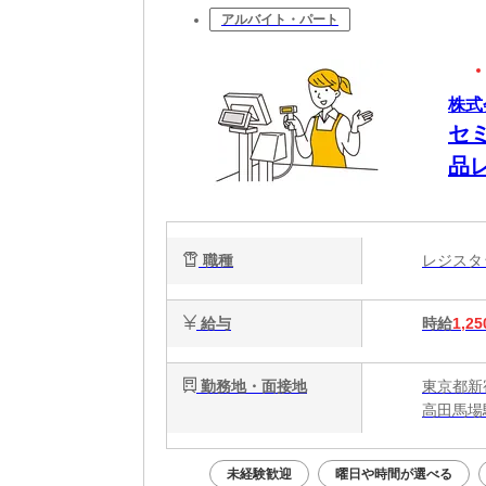
アルバイト・パート
株式
セ
品
職種
レジス
給与
時給
1,25
勤務地・面接地
東京都新宿
高田馬場
未経験歓迎
曜日や時間が選べる