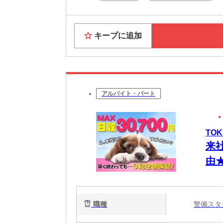
キープに追加
アルバイト・パート
TOK
来
由
金
都
職種
警備ス
ト