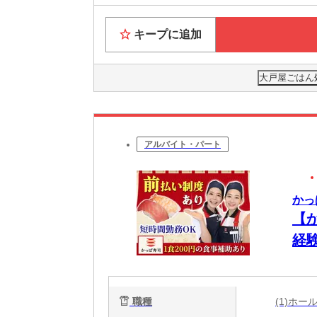
キープに追加
大戸屋ごはん
アルバイト・パート
かっ
【
経
職種
(1)ホ