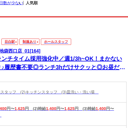
日数が少ない
人気順
目白駅
制服あり
ホールスタッフ
池袋西口店_01[164]
ランチタイム採用強化中／週1/3h~OK！まかない
り♪履歴書不要◎ランチ3hだけサクッと◎お昼だけ
短時間勤務で家庭との両立♪
ールスタッフ (2)キッチンスタッフ (3)皿洗い・洗い場
,400
円〜
1,625
円
(2)時給
1,400
円〜
1,625
円
(3)時給
1,400
円〜