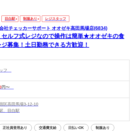
目白駅
制服あり
レジスタッフ
会社チェッカーサポート オオゼキ高田馬場店(6834)
ミセルフ式レジなので操作は簡単★オオゼキの食
レジ募集！土日勤務できる方歓迎！
タッフ
0
円〜
区高田馬場3-12-10
駅、目白駅
正社員登用あり
交通費支給
日払いOK
制服あり