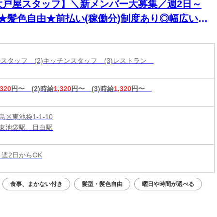
大戸屋スタッフ】＼新メンバー大募集／週2日～
K★髪色自由★前払い(稼働分)制度あり◎幅広い年
活躍中！
ールスタッフ (2)キッチンスタッフ (3)レストラン
,320
円〜
(2)時給
1,320
円〜
(3)時給
1,320
円〜
区東池袋1-1-10
東池袋駅、目白駅
 週2日からOK
食事、まかない付き
髪型・髪色自由
曜日や時間が選べる