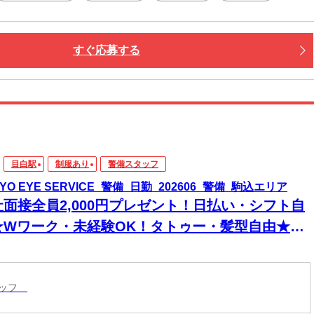
すぐ応募する
目白駅
制服あり
警備スタッフ
YO EYE SERVICE_警備_日勤_202606_警備_駒込エリア
社面接全員2,000円プレゼント！日払い・シフト自
★Wワーク・未経験OK！タトゥー・髪型自由★現
手渡し・登録のみ可★即入寮！スマホ貸出有り！
内好立地箇所に個人寮アリます◎食事券プレゼン
タッフ
も！