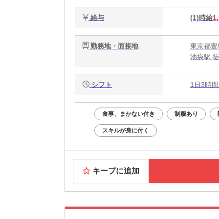
給与
(1)時給
1
勤務地・面接地
東京都豊
池袋駅 
シフト
1日3時間
食事、まかない付き
制服あり
スキルが身に付く
キープに追加