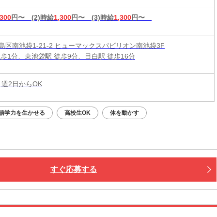
,300
円〜
(2)時給
1,300
円〜
(3)時給
1,300
円〜
島区南池袋1-21-2 ヒューマックスパビリオン南池袋3F
徒歩1分、東池袋駅 徒歩9分、目白駅 徒歩16分
 週2日からOK
語学力を生かせる
高校生OK
体を動かす
すぐ応募する