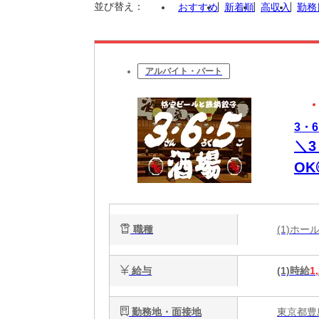
並び替え：
おすすめ
新着順
高収入
勤務
アルバイト・パート
3・
＼
O
職種
(1)ホ
給与
(1)時給
1
勤務地・面接地
東京都豊島