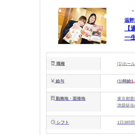
温野
【
一
職種
(1)ホ
給与
(1)時給
1
勤務地・面接地
東京都豊島
池袋徒歩
シフト
1日3時間