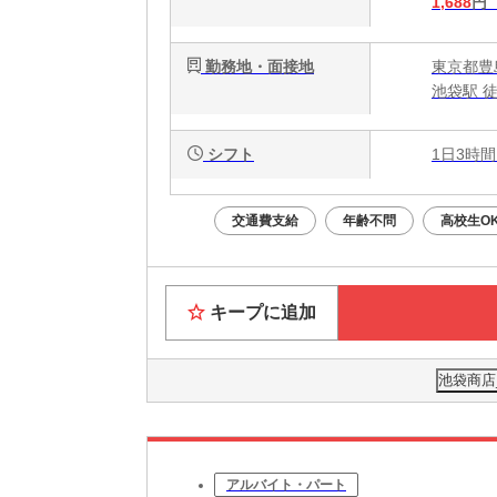
1,688
円
勤務地・面接地
東京都豊島
池袋駅 徒
シフト
1日3時間
交通費支給
年齢不問
高校生O
キープに追加
池袋商店_
アルバイト・パート