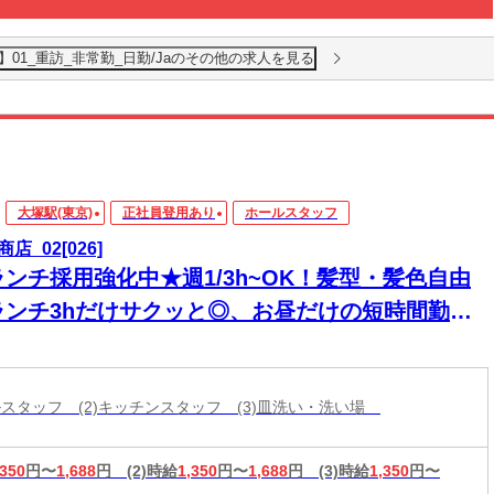
01_重訪_非常勤_日勤/Jaのその他の求人を見る
大塚駅(東京)
正社員登用あり
ホールスタッフ
店_02[026]
ランチ採用強化中★週1/3h~OK！髪型・髪色自由
ランチ3hだけサクッと◎、お昼だけの短時間勤務
家庭との両立♪
ールスタッフ (2)キッチンスタッフ (3)皿洗い・洗い場
,350
円〜
1,688
円
(2)時給
1,350
円〜
1,688
円
(3)時給
1,350
円〜