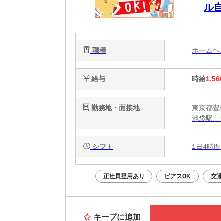
ル
る
職種
ホーム
給与
時給
1,56
勤務地・面接地
東京都豊
池袋駅、
シフト
1日4時間
正社員登用あり
ピアスOK
交
キープに追加