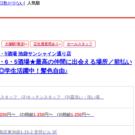
日数が少ない
人気順
大塚駅(東京)
正社員登用あり
ホールスタッフ
6・5酒場 池袋サンシャイン通り店
3・6・5酒場★最高の仲間に出会える場所／前払い
K◎学生活躍中！髪色自由♪
ールスタッフ (2)キッチンスタッフ (3)皿洗い・洗い場
,250
円〜
(2)時給
1,250
円〜
(3)時給
1,250
円〜
区東池袋1-15-2 音羽ビル 3F