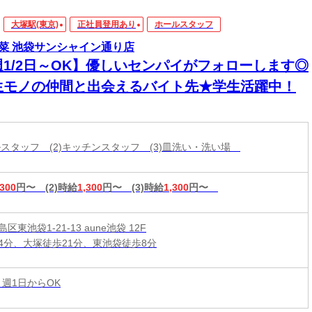
大塚駅(東京)
正社員登用あり
ホールスタッフ
菜 池袋サンシャイン通り店
週1/2日～OK】優しいセンパイがフォローします◎
生モノの仲間と出会えるバイト先★学生活躍中！
ールスタッフ (2)キッチンスタッフ (3)皿洗い・洗い場
,300
円〜
(2)時給
1,300
円〜
(3)時給
1,300
円〜
区東池袋1-21-13 aune池袋 12F
4分、大塚徒歩21分、東池袋徒歩8分
 週1日からOK