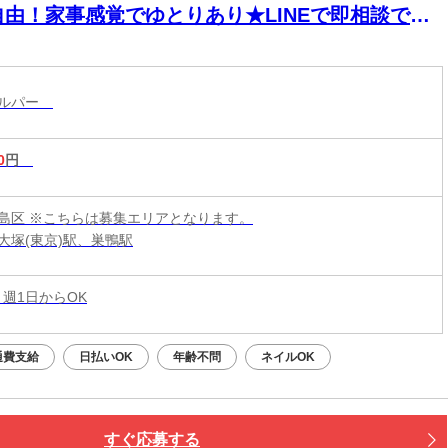
自由！家事感覚でゆとりあり★LINEで即相談でき
→安心！週1～＆残業なしで私生活両立◎
ヘルパー
0
円
島区 ※こちらは募集エリアとなります。
大塚(東京)駅、巣鴨駅
 週1日からOK
通費支給
日払いOK
年齢不問
ネイルOK
すぐ応募する