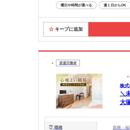
曜日や時間が選べる
週１日からOK
キープに追加
派遣労働者
株式会
＼
大
*
職種
医療・