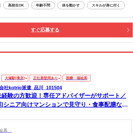
高校生OK
年齢不問
体を動かす
スキルが身に付く
すぐ応募する
大塚駅(東京)
正社員登用あり
医療・福祉系
社kotrio派遣_品川_101504
未経験の方歓迎！専任アドバイザーがサポート／
塚|シニア向けマンションで見守り・食事配膳など
。日払可
福祉系