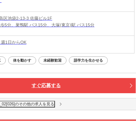
区池袋2-13-3 佐藤ビル1F
歩5分、巣鴨駅 バス15分、大塚(東京)駅 バス15分
 週1日からOK
K
体を動かす
未経験歓迎
語学力を生かせる
すぐ応募する
02[026]のその他の求人を見る