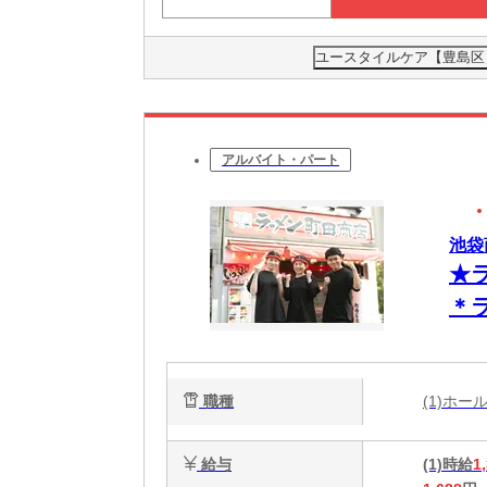
ユースタイルケア【豊島区】
アルバイト・パート
池袋商
★
＊
で
職種
(1)ホ
給与
(1)時給
1