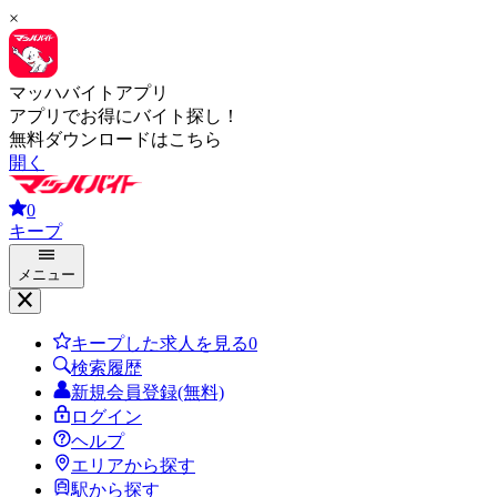
×
マッハバイトアプリ
アプリでお得にバイト探し！
無料ダウンロードはこちら
開く
0
キープ
メニュー
キープした求人を見る
0
検索履歴
新規会員登録(無料)
ログイン
ヘルプ
エリアから探す
駅から探す