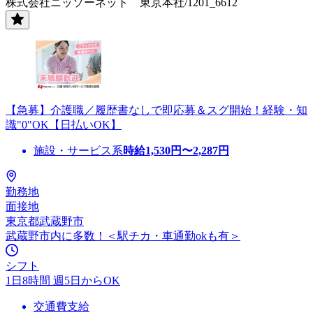
株式会社ニッソーネット 東京本社/1201_6612
【急募】介護職／履歴書なしで即応募＆スグ開始！経験・知
識"0"OK【日払いOK】
施設・サービス系
時給
1,530
円〜
2,287
円
勤務地
面接地
東京都武蔵野市
武蔵野市内に多数！＜駅チカ・車通勤okも有＞
シフト
1日8時間 週5日からOK
交通費支給