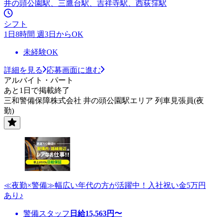
井の頭公園駅、三鷹台駅、吉祥寺駅、西荻窪駅
シフト
1日8時間 週3日からOK
未経験OK
詳細を見る
応募画面に進む
アルバイト・パート
あと1日で掲載終了
三和警備保障株式会社 井の頭公園駅エリア 列車見張員(夜
勤)
≪夜勤×警備≫幅広い年代の方が活躍中！入社祝い金5万円
あり♪
警備スタッフ
日給
15,563
円〜