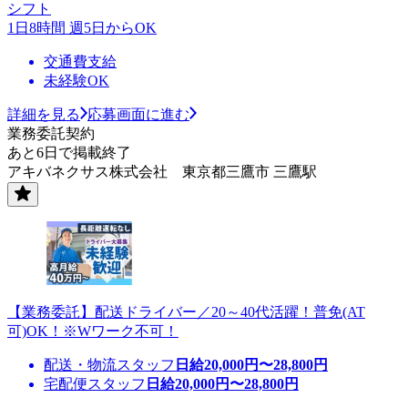
シフト
1日8時間 週5日からOK
交通費支給
未経験OK
詳細を見る
応募画面に進む
業務委託契約
あと6日で掲載終了
アキバネクサス株式会社 東京都三鷹市 三鷹駅
【業務委託】配送ドライバー／20～40代活躍！普免(AT
可)OK！※Wワーク不可！
配送・物流スタッフ
日給
20,000
円〜
28,800
円
宅配便スタッフ
日給
20,000
円〜
28,800
円