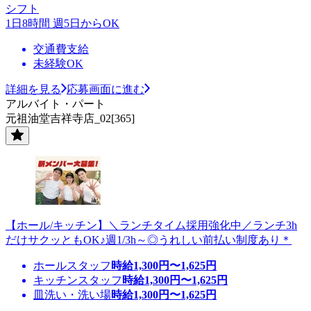
シフト
1日8時間 週5日からOK
交通費支給
未経験OK
詳細を見る
応募画面に進む
アルバイト・パート
元祖油堂吉祥寺店_02[365]
【ホール/キッチン】＼ランチタイム採用強化中／ランチ3h
だけサクッともOK♪週1/3h～◎うれしい前払い制度あり＊
ホールスタッフ
時給
1,300
円〜
1,625
円
キッチンスタッフ
時給
1,300
円〜
1,625
円
皿洗い・洗い場
時給
1,300
円〜
1,625
円