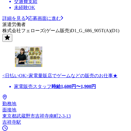
交通費支給
未経験OK
詳細を見る
応募画面に進む
派遣労働者
株式会社フェローズ(ゲーム販売)D1_G_686_905T(A)(D1)
<日払いOK>家電量販店でゲームなどの販売のお仕事★
家電販売スタッフ
時給
1,600
円〜
1,900
円
勤務地
面接地
東京都武蔵野市吉祥寺南町2-3-13
吉祥寺駅