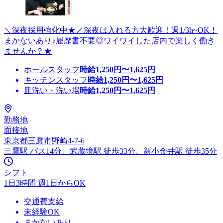
＼深夜採用強化中★／深夜は入れる方大歓迎！週1/3h~OK！
まかないあり♪履歴書不要◎ワイワイした店内で楽しく働き
ませんか？★
ホールスタッフ
時給
1,250
円〜
1,625
円
キッチンスタッフ
時給
1,250
円〜
1,625
円
皿洗い・洗い場
時給
1,250
円〜
1,625
円
勤務地
面接地
東京都三鷹市野崎4-7-6
三鷹駅 バス14分、武蔵境駅 徒歩33分、新小金井駅 徒歩35分
シフト
1日3時間 週1日からOK
交通費支給
未経験OK
まかないあり