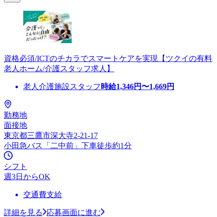
資格必須/ICTのチカラでスマートケアを実現【ツクイの有料
老人ホーム/介護スタッフ求人】
老人介護施設スタッフ
時給
1,346
円〜
1,669
円
勤務地
面接地
東京都三鷹市深大寺2-21-17
小田急バス「二中前」下車徒歩約1分
シフト
週3日からOK
交通費支給
詳細を見る
応募画面に進む