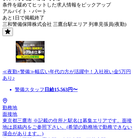
条件を緩めてヒットした求人情報をピックアップ
アルバイト・パート
あと1日で掲載終了
三和警備保障株式会社 三鷹台駅エリア 列車見張員(夜勤)
≪夜勤×警備≫幅広い年代の方が活躍中！入社祝い金5万円
あり♪
警備スタッフ
日給
15,563
円〜
勤務地
面接地
東京都三鷹市 ※記載の住所と駅名は募集エリアです。面接
地は原稿内をご参照下さい。(希望の勤務地で勤務できない
場合があります。)