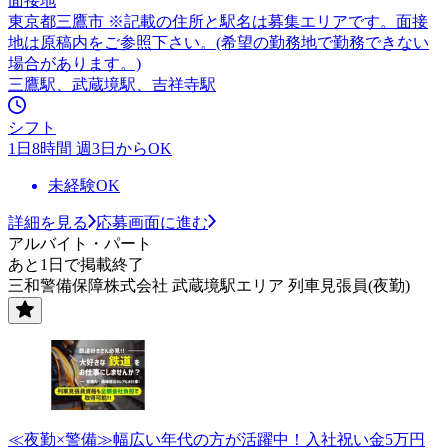
面接地
東京都三鷹市 ※記載の住所と駅名は募集エリアです。面接
地は原稿内をご参照下さい。(希望の勤務地で勤務できない
場合があります。)
三鷹駅、武蔵境駅、吉祥寺駅
シフト
1日8時間 週3日からOK
未経験OK
詳細を見る
応募画面に進む
アルバイト・パート
あと1日で掲載終了
三和警備保障株式会社 武蔵境駅エリア 列車見張員(夜勤)
≪夜勤×警備≫幅広い年代の方が活躍中！入社祝い金5万円