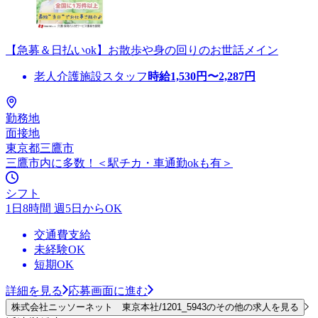
【急募＆日払いok】お散歩や身の回りのお世話メイン
老人介護施設スタッフ
時給
1,530
円〜
2,287
円
勤務地
面接地
東京都三鷹市
三鷹市内に多数！＜駅チカ・車通勤okも有＞
シフト
1日8時間 週5日からOK
交通費支給
未経験OK
短期OK
詳細を見る
応募画面に進む
株式会社ニッソーネット 東京本社/1201_5943のその他の求人を見る