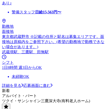
あり♪
警備スタッフ
日給
15,563
円〜
勤務地
面接地
東京都武蔵野市 ※記載の住所と駅名は募集エリアです。面
接地は原稿内をご参照下さい。(希望の勤務地で勤務できな
い場合があります。)
武蔵境駅、三鷹駅、田無駅
シフト
1日8時間 週3日からOK
未経験OK
詳細を見る
応募画面に進む
新着
アルバイト・パート
ツクイ・サンシャイン三鷹深大寺(有料老人ホーム)