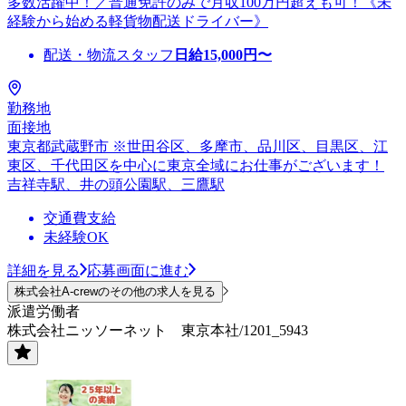
多数活躍中！／普通免許のみで月収100万円超えも可！《未
経験から始める軽貨物配送ドライバー》
配送・物流スタッフ
日給
15,000
円〜
勤務地
面接地
東京都武蔵野市 ※世田谷区、多摩市、品川区、目黒区、江
東区、千代田区を中心に東京全域にお仕事がございます！
吉祥寺駅、井の頭公園駅、三鷹駅
交通費支給
未経験OK
詳細を見る
応募画面に進む
株式会社A-crewのその他の求人を見る
派遣労働者
株式会社ニッソーネット 東京本社/1201_5943