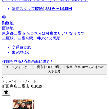
清掃スタッフ
時給
1,881
円〜
1,945
円
勤務地
面接地
東京都三鷹市 ※こちらは募集エリアとなります。
三鷹駅、三鷹台駅、井の頭公園駅
交通費支給
未経験OK
詳細を見る
応募画面に進む
ユースタイルケア【三鷹市】0005_重訪_非常勤_夜勤/Jbのその他の求
人を見る
アルバイト・パート
町田商店三鷹店_01[039]