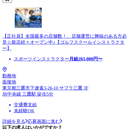
【正社員】全国最多の店舗数！、店舗運営に興味のある方必
見☆新店続々オープン中♪【ゴルフスクールインストラクタ
ー】
スポーツインストラクター
月給
265,000
円〜
勤務地
面接地
東京都三鷹市下連雀3-26-10 サプラ三鷹 3F
JR中央線 三鷹駅 徒歩5分
交通費支給
未経験OK
詳細を見る
応募画面に進む
以下の求人はいかがですか？