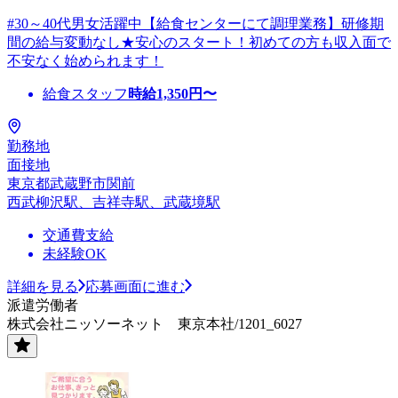
#30～40代男女活躍中【給食センターにて調理業務】研修期
間の給与変動なし★安心のスタート！初めての方も収入面で
不安なく始められます！
給食スタッフ
時給
1,350
円〜
勤務地
面接地
東京都武蔵野市関前
西武柳沢駅、吉祥寺駅、武蔵境駅
交通費支給
未経験OK
詳細を見る
応募画面に進む
派遣労働者
株式会社ニッソーネット 東京本社/1201_6027