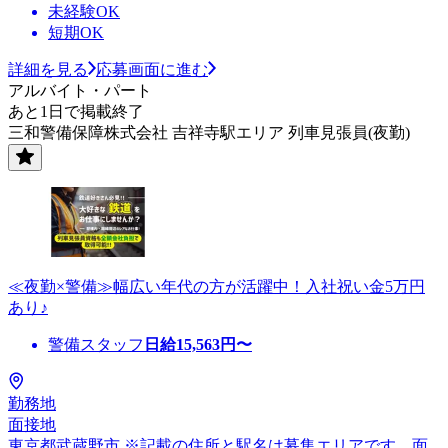
未経験OK
短期OK
詳細を見る
応募画面に進む
アルバイト・パート
あと1日で掲載終了
三和警備保障株式会社 吉祥寺駅エリア 列車見張員(夜勤)
≪夜勤×警備≫幅広い年代の方が活躍中！入社祝い金5万円
あり♪
警備スタッフ
日給
15,563
円〜
勤務地
面接地
東京都武蔵野市 ※記載の住所と駅名は募集エリアです。面