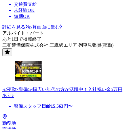
交通費支給
未経験OK
短期OK
詳細を見る
応募画面に進む
アルバイト・パート
あと1日で掲載終了
三和警備保障株式会社 三鷹駅エリア 列車見張員(夜勤)
≪夜勤×警備≫幅広い年代の方が活躍中！入社祝い金5万円
あり♪
警備スタッフ
日給
15,563
円〜
勤務地