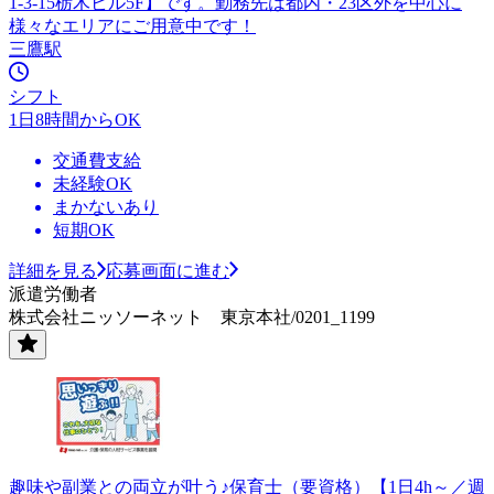
1-3-15栃木ビル5F】です。勤務先は都内・23区外を中心に
様々なエリアにご用意中です！
三鷹駅
シフト
1日8時間からOK
交通費支給
未経験OK
まかないあり
短期OK
詳細を見る
応募画面に進む
派遣労働者
株式会社ニッソーネット 東京本社/0201_1199
趣味や副業との両立が叶う♪保育士（要資格）【1日4h～／週