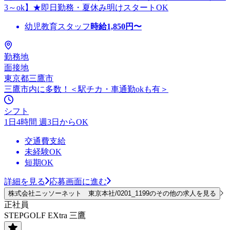
3～ok】★即日勤務・夏休み明けスタートOK
幼児教育スタッフ
時給
1,850
円〜
勤務地
面接地
東京都三鷹市
三鷹市内に多数！＜駅チカ・車通勤okも有＞
シフト
1日4時間 週3日からOK
交通費支給
未経験OK
短期OK
詳細を見る
応募画面に進む
株式会社ニッソーネット 東京本社/0201_1199のその他の求人を見る
正社員
STEPGOLF EXtra 三鷹