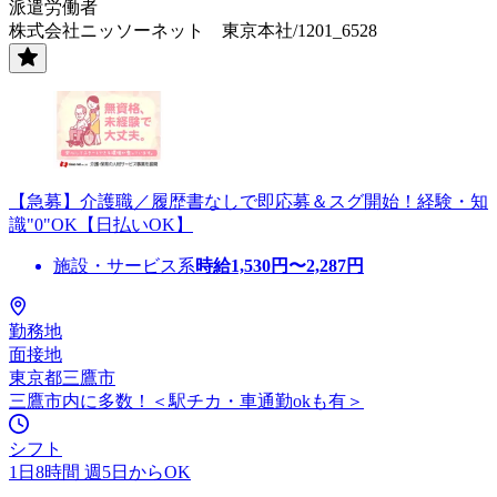
派遣労働者
株式会社ニッソーネット 東京本社/1201_6528
【急募】介護職／履歴書なしで即応募＆スグ開始！経験・知
識"0"OK【日払いOK】
施設・サービス系
時給
1,530
円〜
2,287
円
勤務地
面接地
東京都三鷹市
三鷹市内に多数！＜駅チカ・車通勤okも有＞
シフト
1日8時間 週5日からOK