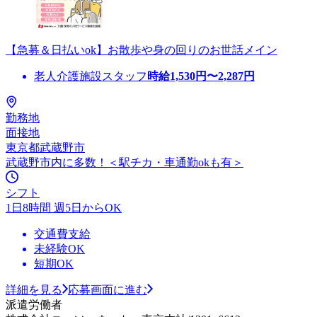
【急募＆日払いok】お散歩や身の回りのお世話メイン
老人介護施設スタッフ
時給
1,530
円〜
2,287
円
勤務地
面接地
東京都武蔵野市
武蔵野市内に多数！＜駅チカ・車通勤okも有＞
シフト
1日8時間 週5日からOK
交通費支給
未経験OK
短期OK
詳細を見る
応募画面に進む
派遣労働者