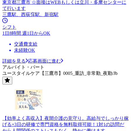
東京都三鷹市 ☆面接はWEBもしくは立川・多摩センターに
て行います
三鷹駅、西荻窪駅、新宿駅
シフト
1日8時間 週1日からOK
交通費支給
未経験OK
詳細を見る
応募画面に進む
アルバイト・パート
ユースタイルケア【三鷹市】0005_重訪_非常勤_夜勤/Jb
【効率よく高収入】夜間介護の見守り。高給与でしっかり稼
げる×3日の研修で専門資格を無料取得可能！1対1の訪問だ
から人間関係のストレスもなく、静かに働けます