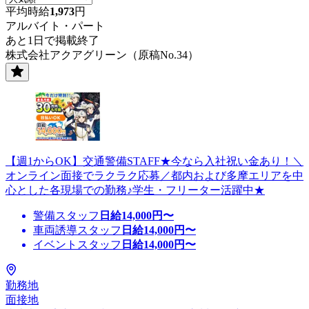
平均時給
1,973
円
アルバイト・パート
あと1日で掲載終了
株式会社アクアグリーン（原稿No.34）
【週1からOK】交通警備STAFF★今なら入社祝い金あり！＼
オンライン面接でラクラク応募／都内および多摩エリアを中
心とした各現場での勤務♪学生・フリーター活躍中★
警備スタッフ
日給
14,000
円〜
車両誘導スタッフ
日給
14,000
円〜
イベントスタッフ
日給
14,000
円〜
勤務地
面接地