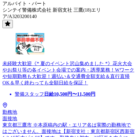
アルバイト・パート
シンテイ警備株式会社 新宿支社 三鷹(18)エリ
ア/A3203200140
未経験大歓迎《* 夏のイベント沢山集めました *》花火大会
やお祭り等の各イベント会場での案内・誘導業務！Wワーク
や短期勤務も大歓迎！週払い＆交通費全額支給＆直行直帰
OK＆早く終わっても全額日給を保証！
警備スタッフ
日給
10,500
円〜
11,500
円
勤務地
面接地
東京都三鷹市 ※本原稿内の駅・エリア名は実際の勤務地で
はございません。面接地は【新宿支社：東京都新宿区西新宿