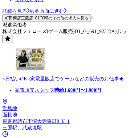
詳細を見る
応募画面に進む
町田商店三鷹店_01[039]のその他の求人を見る
派遣労働者
株式会社フェローズ(ゲーム販売)D1_G_691_923T(A)(D1)
<日払いOK>家電量販店でゲームなどの販売のお仕事★
家電販売スタッフ
時給
1,600
円〜
1,900
円
勤務地
面接地
東京都調布市深大寺東町8-33-1
三鷹駅、武蔵境駅