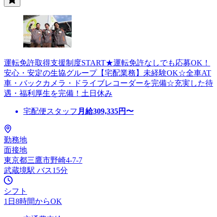
運転免許取得支援制度START★運転免許なしでも応募OK！
安心・安定の生協グループ【宅配業務】未経験OK☆全車AT
車・バックカメラ・ドライブレコーダーを完備☆充実した待
遇・福利厚生を完備！土日休み
宅配便スタッフ
月給
309,335
円〜
勤務地
面接地
東京都三鷹市野崎4-7-7
武蔵境駅 バス15分
シフト
1日8時間からOK