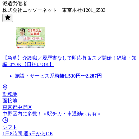
派遣労働者
株式会社ニッソーネット 東京本社/1201_6533
【急募】介護職／履歴書なしで即応募＆スグ開始！経験・知
識"0"OK【日払いOK】
施設・サービス系
時給
1,530
円〜
2,287
円
勤務地
面接地
東京都中野区
中野区内に多数！＜駅チカ・車通勤okも有＞
シフト
1日8時間 週5日からOK