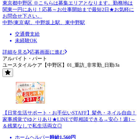
東京都中野区 ※こちらは募集エリアとなります。勤務地は
関東一円にあり！応募～お仕事開始まで最短2日★お気軽に
お問合せ下さい。
中野(東京)駅、中野坂上駅、東中野駅
交通費支給
未経験OK
詳細を見る
応募画面に進む
アルバイト・パート
ユースタイルケア【中野区】01_重訪_非常勤_日勤/Ja
【日常生活サポート・お手伝いSTAFF】髪色・ネイル自由！
家事感覚でゆとりあり★LINEで即相談できる→安心！週1～
＆残業なしで私生活両立◎
ホームヘルパー
時給
1,560
円