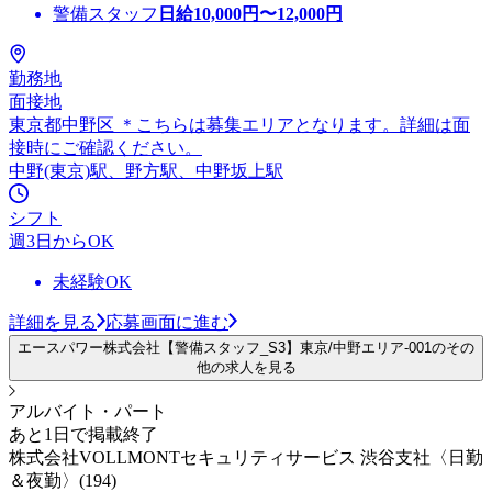
警備スタッフ
日給
10,000
円〜
12,000
円
勤務地
面接地
東京都中野区 ＊こちらは募集エリアとなります。詳細は面
接時にご確認ください。
中野(東京)駅、野方駅、中野坂上駅
シフト
週3日からOK
未経験OK
詳細を見る
応募画面に進む
エースパワー株式会社【警備スタッフ_S3】東京/中野エリア-001のその
他の求人を見る
アルバイト・パート
あと1日で掲載終了
株式会社VOLLMONTセキュリティサービス 渋谷支社〈日勤
＆夜勤〉(194)