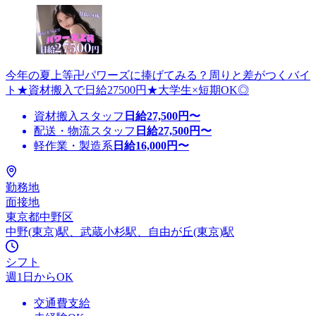
今年の夏上等卍パワーズに捧げてみる？周りと差がつくバイ
ト★資材搬入で日給27500円★大学生×短期OK◎
資材搬入スタッフ
日給
27,500
円〜
配送・物流スタッフ
日給
27,500
円〜
軽作業・製造系
日給
16,000
円〜
勤務地
面接地
東京都中野区
中野(東京)駅、武蔵小杉駅、自由が丘(東京)駅
シフト
週1日からOK
交通費支給