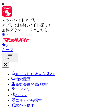
×
マッハバイトアプリ
アプリでお得にバイト探し！
無料ダウンロードはこちら
開く
0
キープ
メニュー
キープした求人を見る
0
検索履歴
新規会員登録(無料)
ログイン
ヘルプ
エリアから探す
駅から探す