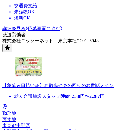
交通費支給
未経験OK
短期OK
詳細を見る
応募画面に進む
派遣労働者
株式会社ニッソーネット 東京本社/1201_5948
【急募＆日払いok】お散歩や身の回りのお世話メイン
老人介護施設スタッフ
時給
1,530
円〜
2,287
円
勤務地
面接地
東京都中野区