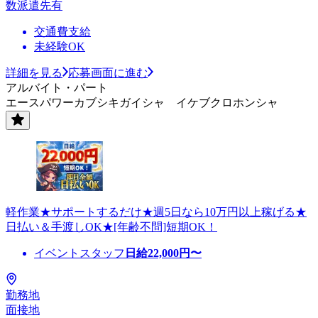
数派遣先有
交通費支給
未経験OK
詳細を見る
応募画面に進む
アルバイト・パート
エースパワーカブシキガイシャ イケブクロホンシャ
軽作業★サポートするだけ★週5日なら10万円以上稼げる★
日払い＆手渡しOK★[年齢不問]短期OK！
イベントスタッフ
日給
22,000
円〜
勤務地
面接地