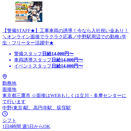
【警備STAFF★】工事車両の誘導！今なら入社祝い金あり！
＼オンライン面接でラクラク応募／中野駅周辺での勤務♪学
生・フリーター活躍中★
警備スタッフ
日給
14,000
円〜
車両誘導スタッフ
日給
14,000
円〜
イベントスタッフ
日給
14,000
円〜
勤務地
面接地
東京都三鷹市 ☆面接はWEBもしくは立川・多摩センターに
て行います
中野(東京)駅、高円寺駅、荻窪駅
シフト
1日8時間 週5日からOK