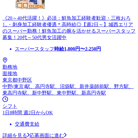
《20～40代活躍！》必須：鮮魚加工経験者歓迎・三枚おろ
し・刺身加工経験者優遇＊高時給◎【週2日～】城西エリア
のスーパー勤務！鮮魚加工の腕を活かせるスーパースタッフ
募集！20代～50代男女活躍中
スーパースタッフ
時給
1,800
円〜
2,250
円
勤務地
面接地
東京都中野区
中野(東京)駅、高円寺駅、沼袋駅、新井薬師前駅、野方駅、
東高円寺駅、新中野駅、東中野駅、新高円寺駅
シフト
1日8時間 週2日からOK
交通費支給
詳細を見る
応募画面に進む