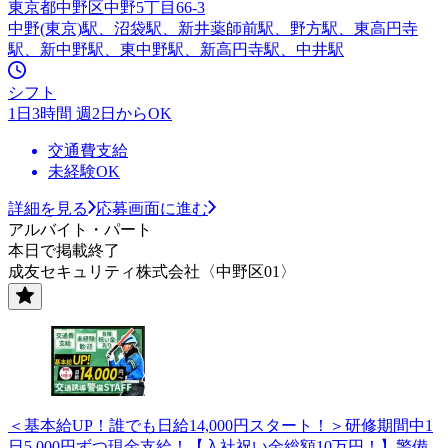
東京都中野区中野5丁目66-3
中野(東京)駅、沼袋駅、新井薬師前駅、野方駅、東高円寺
駅、新中野駅、東中野駅、新高円寺駅、中井駅
シフト
1日3時間 週2日からOK
交通費支給
未経験OK
詳細を見る
応募画面に進む
アルバイト・パート
本日で掲載終了
成友セキュリティ株式会社〈中野区01〉
＜基本給UP！誰でも日給14,000円スタート！＞研修期間中1
日5,000円ずつ現金支給！【入社祝い金総額10万円！】警備