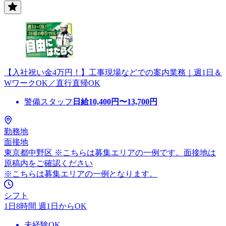
【入社祝い金4万円！】工事現場などでの案内業務｜週1日＆
WワークOK／直行直帰OK
警備スタッフ
日給
10,400
円〜
13,700
円
勤務地
面接地
東京都中野区 ※こちらは募集エリアの一例です。面接地は
原稿内をご確認ください
※こちらは募集エリアの一例となります。
シフト
1日8時間 週1日からOK
未経験OK