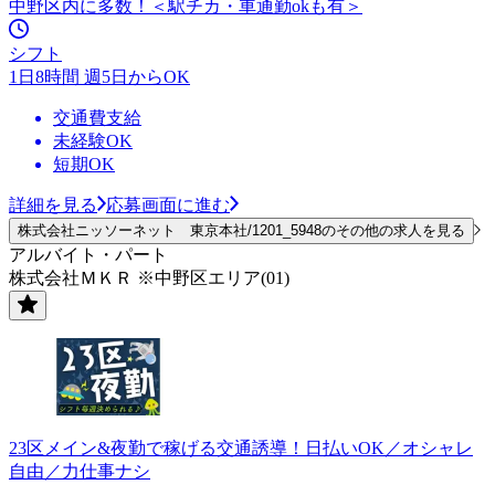
中野区内に多数！＜駅チカ・車通勤okも有＞
シフト
1日8時間 週5日からOK
交通費支給
未経験OK
短期OK
詳細を見る
応募画面に進む
株式会社ニッソーネット 東京本社/1201_5948のその他の求人を見る
アルバイト・パート
株式会社ＭＫＲ ※中野区エリア(01)
23区メイン&夜勤で稼げる交通誘導！日払いOK／オシャレ
自由／力仕事ナシ