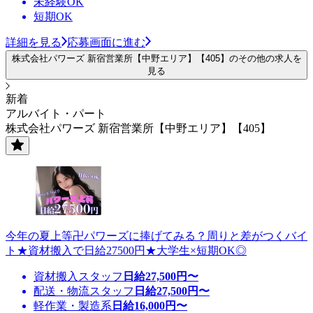
未経験OK
短期OK
詳細を見る
応募画面に進む
株式会社パワーズ 新宿営業所【中野エリア】【405】のその他の求人を
見る
新着
アルバイト・パート
株式会社パワーズ 新宿営業所【中野エリア】【405】
今年の夏上等卍パワーズに捧げてみる？周りと差がつくバイ
ト★資材搬入で日給27500円★大学生×短期OK◎
資材搬入スタッフ
日給
27,500
円〜
配送・物流スタッフ
日給
27,500
円〜
軽作業・製造系
日給
16,000
円〜