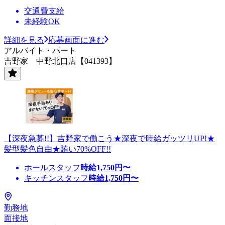
交通費支給
未経験OK
詳細を見る
応募画面に進む
アルバイト・パート
吉野家 中野北口店【041393】
【深夜急募!!】吉野家で働こう★深夜で時給ガッツリUP!★
髪型髪色自由★賄い70%OFF!!
ホールスタッフ
時給
1,750
円〜
キッチンスタッフ
時給
1,750
円〜
勤務地
面接地