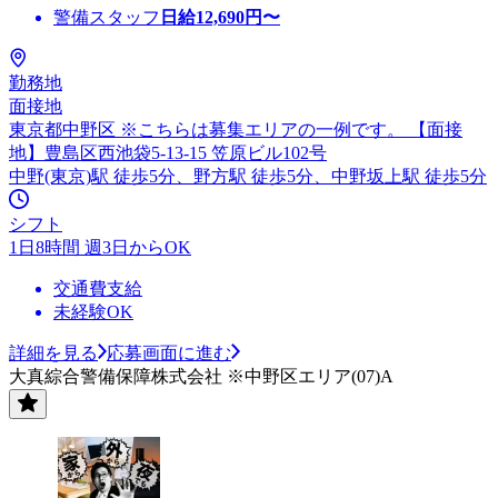
警備スタッフ
日給
12,690
円〜
勤務地
面接地
東京都中野区 ※こちらは募集エリアの一例です。 【面接
地】豊島区西池袋5-13-15 笠原ビル102号
中野(東京)駅 徒歩5分、野方駅 徒歩5分、中野坂上駅 徒歩5分
シフト
1日8時間 週3日からOK
交通費支給
未経験OK
詳細を見る
応募画面に進む
大真綜合警備保障株式会社 ※中野区エリア(07)A