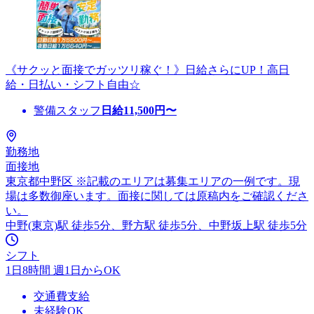
《サクッと面接でガッツリ稼ぐ！》日給さらにUP！高日
給・日払い・シフト自由☆
警備スタッフ
日給
11,500
円〜
勤務地
面接地
東京都中野区 ※記載のエリアは募集エリアの一例です。現
場は多数御座います。面接に関しては原稿内をご確認くださ
い。
中野(東京)駅 徒歩5分、野方駅 徒歩5分、中野坂上駅 徒歩5分
シフト
1日8時間 週1日からOK
交通費支給
未経験OK