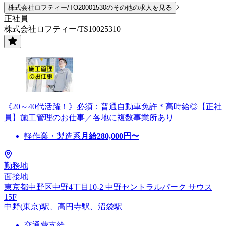
株式会社ロフティー/TO20001530のその他の求人を見る
正社員
株式会社ロフティー/TS10025310
《20～40代活躍！》必須：普通自動車免許＊高時給◎【正社
員】施工管理のお仕事／各地に複数事業所あり
軽作業・製造系
月給
280,000
円〜
勤務地
面接地
東京都中野区中野4丁目10-2 中野セントラルパーク サウス
15F
中野(東京)駅、高円寺駅、沼袋駅
交通費支給