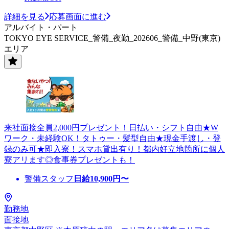
詳細を見る
応募画面に進む
アルバイト・パート
TOKYO EYE SERVICE_警備_夜勤_202606_警備_中野(東京)
エリア
来社面接全員2,000円プレゼント！日払い・シフト自由★W
ワーク・未経験OK！タトゥー・髪型自由★現金手渡し・登
録のみ可★即入寮！スマホ貸出有り！都内好立地箇所に個人
寮アリます◎食事券プレゼントも！
警備スタッフ
日給
10,900
円〜
勤務地
面接地