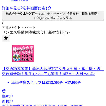
詳細を見る
応募画面に進む
株式会社VOLLMONTセキュリティサービス 渋谷支社〈日勤＆夜勤〉
(194)のその他の求人を見る
アルバイト・パート
サンエス警備保障株式会社 新宿支社(49)
【交通誘導警備】業界＆地域TOPクラスの超・厚・待・遇！
交通費全額！学生もシニアも歓迎！週2日～＆日払い◎
車両誘導スタッフ
日給
13,500
円〜
17,000
円
勤務地
面接地