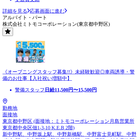
詳細を見る
応募画面に進む
アルバイト・パート
株式会社ミトモコーポレーション(東京都中野区)
《オープニングスタッフ募集!!》未経験歓迎◎車両誘導・警
備のお仕事【入社祝い増額中】
警備スタッフ
日給
11,500
円〜
15,500
円
勤務地
面接地
東京都中野区 (面接地：ミトモコーポレーション月島営業所
東京都中央区佃1-3-10 K.E.B 2階)
新中野駅、中野坂上駅、中野新橋駅、中野富士見町駅、中野