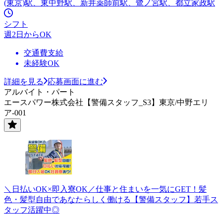
(東京)駅、東中野駅、新井薬師前駅、鷺ノ宮駅、都立家政駅
シフト
週2日からOK
交通費支給
未経験OK
詳細を見る
応募画面に進む
アルバイト・パート
エースパワー株式会社【警備スタッフ_S3】東京/中野エリ
ア-001
＼日払いOK×即入寮OK／仕事と住まいを一気にGET！髪
色・髪型自由であなたらしく働ける【警備スタッフ】若手ス
タッフ活躍中◎