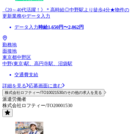
《20～40代活躍！》＊高時給◎中野駅より徒歩4分★物件の
更新業務やデータ入力
データ入力
時給
1,650
円〜
2,062
円
勤務地
面接地
東京都中野区
中野(東京)駅、高円寺駅、沼袋駅
交通費支給
詳細を見る
応募画面に進む
株式会社ロフティー/TO10021530のその他の求人を見る
派遣労働者
株式会社ロフティー/TO20001530