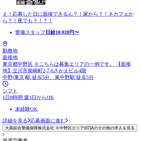
え！応募した日に面接できるん？！家から？！ネカフェか
ら？！夜でも？！？！
警備スタッフ
日給
10,920
円〜
勤務地
面接地
東京都中野区 ※こちらは募集エリアの一例です。 【面接
地】立川市柴崎町2-7-6さかえビル4階
中野(東京)駅 徒歩5分、東中野駅 徒歩5分
シフト
1日8時間 週3日からOK
未経験OK
詳細を見る
応募画面に進む
大真綜合警備保障株式会社 ※中野区エリア(07)Aのその他の求人を見る
派遣労働者