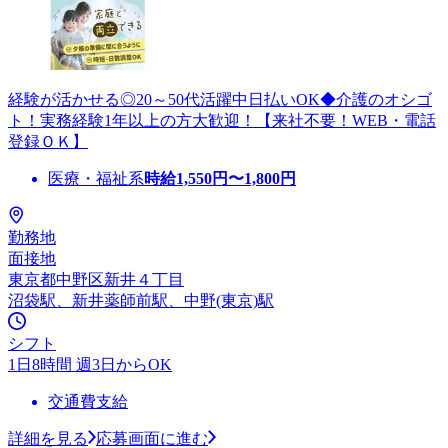
経験が活かせる◎20～50代活躍中日払いOK◆介護のオシゴ
ト！実務経験1年以上の方大歓迎！【来社不要！WEB・電話
登録ＯＫ】
医療・福祉系
時給
1,550
円〜
1,800
円
勤務地
面接地
東京都中野区新井４丁目
沼袋駅、新井薬師前駅、中野(東京)駅
シフト
1日8時間 週3日からOK
交通費支給
詳細を見る
応募画面に進む