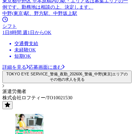
東京都中野区 ※本原稿内の駅・エリア名は募集エリアの一
例です。勤務地は相談の上、決定します。
中野(東京)駅、野方駅、中野坂上駅
シフト
1日8時間 週1日からOK
交通費支給
未経験OK
短期OK
詳細を見る
応募画面に進む
TOKYO EYE SERVICE_警備_夜勤_202606_警備_中野(東京)エリアの
その他の求人を見る
派遣労働者
株式会社ロフティー/TO10021530