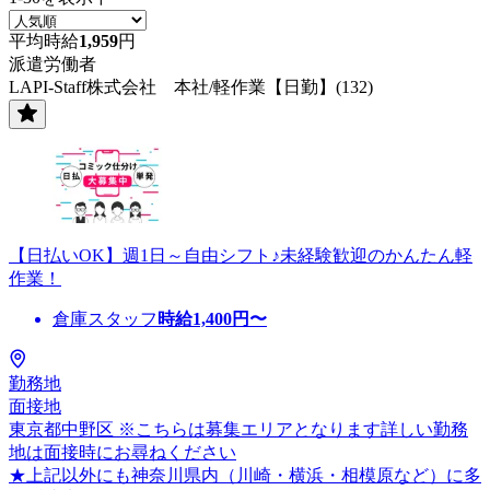
平均時給
1,959
円
派遣労働者
LAPI-Staff株式会社 本社/軽作業【日勤】(132)
【日払いOK】週1日～自由シフト♪未経験歓迎のかんたん軽
作業！
倉庫スタッフ
時給
1,400
円〜
勤務地
面接地
東京都中野区 ※こちらは募集エリアとなります詳しい勤務
地は面接時にお尋ねください
★上記以外にも神奈川県内（川崎・横浜・相模原など）に多