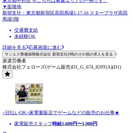
東京都中野区 ※こちらは募集エリアの一例です。
▼面接地
新宿支社：東京都新宿区高田馬場1-17-16 スタープラザ高田
馬場5階
交通費支給
未経験OK
詳細を見る
応募画面に進む
サンエス警備保障株式会社 新宿支社(49)のその他の求人を見る
派遣労働者
株式会社フェローズ(ゲーム販売)D1_G_674_829T(A)(D1)
<日払いOK>家電量販店でゲームなどの販売のお仕事★
家電販売スタッフ
時給
1,600
円〜
1,900
円