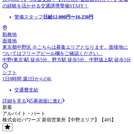
の経験を活かせる交通誘導警備STAFF！
警備スタッフ
日給
12,000
円〜
16,250
円
勤務地
面接地
東京都中野区 ※こちらは募集エリアとなります。面接地に
ついてはフリーアピール欄をご確認ください。
中野(東京)駅 徒歩5分、野方駅 徒歩5分、中野坂上駅 徒歩5分
シフト
1日8時間 週2日からOK
交通費支給
詳細を見る
応募画面に進む
新着
アルバイト・パート
株式会社パワーズ 新宿営業所【中野エリア】【405】